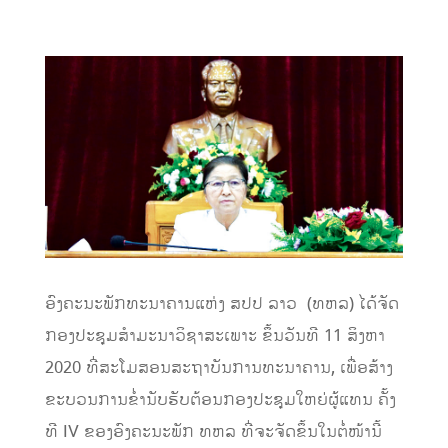
ອົງ­ຄະ​ນະ​ພັກ​ທະ­ນາ­ຄານ​ແຫ່ງ ສປປ ລາວ (ທຫລ) ໄດ້​ຈັດ​
ກອງ​ປະ​ຊຸມ​ສໍາ​ມະ​ນາ​ວິ­ຊາ​ສະ­ເພາະ ຂຶ້ນ​ວັນ​ທີ 11 ສິງ­ຫາ
2020 ທີ່​ສະ­ໂມ­ສອນ​ສະ​ຖາ​ບັນ​ການ​ທະ­ນາ­ຄານ, ເພື່ອ​ສ້າງ​
ຂະ­ບວນ​ການ​ຂໍ່າ​ນັບ​ຮັບ​ຕ້ອນ​ກອງ​ປະ­ຊຸມ​ໃຫຍ່​ຜູ້​ແທນ ຄັ້ງ​
ທີ IV ຂອງ​ອົງ­ຄະ​ນະ​ພັກ ທຫລ ທີ່​ຈະ​ຈັດ​ຂຶ້ນ​ໃນ­ຕໍ່­ໜ້າ​ນີ້