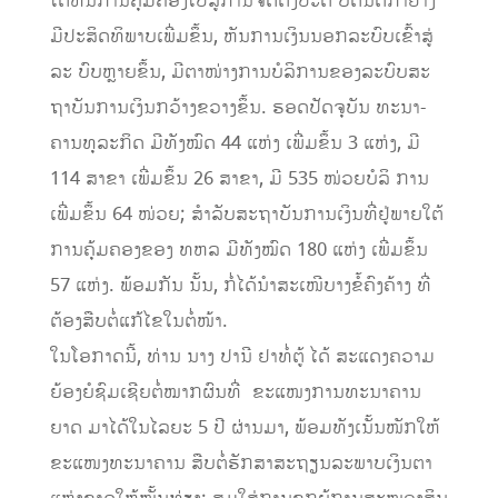
ໄດ້​ຫັນ​ການ​ຄຸ້ມ​ຄອງ​ໄປ​ສູ່​ການ­ຈັດ­ຕັ້ງ​ປະ­ຕິ ບັດ​ນິ­ຕິ​ກໍາ​ຢ່າງ​
ມີ​ປະ­ສິດ­ທິ­ພາບ​ເພີ່ມ​ຂຶ້ນ, ຫັນ​ການ​ເງິນ​ນອກ​ລະ­ບົບ​ເຂົ້າ​ສູ່​
ລະ ­ບົບ​ຫຼາຍ​ຂຶ້ນ, ມີ​ຕາ­ໜ່າງ​ການ​ບໍ​ລິການ​ຂອງ​ລະ­ບົບ​ສະ​
ຖາ​ບັນ​ການ​ເງິນ​ກວ້າງ­ຂວາງ​ຂຶ້ນ. ຮອດ​ປັດ­ຈຸ­ບັນ ທະ­ນາ­
ຄານ​ທຸ­ລະ​ກິດ ມີ​ທັງ​ໝົດ 44 ແຫ່ງ ເພີ່ມ​ຂຶ້ນ 3 ແຫ່ງ, ມີ
114 ສາ­ຂາ ເພີ່ມ​ຂຶ້ນ 26 ສາ­ຂາ, ມີ 535 ໜ່ວຍ​ບໍ­ລິ ­ການ
ເພີ່ມ​ຂຶ້ນ 64 ໜ່ວຍ; ສໍາ​ລັບ​ສະ​ຖາ​ບັນ​ການ​ເງິນ​ທີ່­ຢູ່​ພາຍ​ໃຕ້​
ການ​ຄຸ້ມ​ຄອງ​ຂອງ ທຫລ ມີ​ທັງ​ໝົດ 180 ແຫ່ງ ເພີ່ມ​ຂຶ້ນ
57 ແຫ່ງ. ພ້ອມ​ກັນ ນັ້ນ, ກໍ່​ໄດ້​ນໍາ​ສະ­ເໜີ​ບາງ​ຂໍ້­ຄົງ­ຄ້າງ ທີ່​
ຕ້ອງ​ສືບ­ຕໍ່​ແກ້​ໄຂ​ໃນ​ຕໍ່​ໜ້າ.
ໃນ​ໂອ­ກາດ​ນີ້, ທ່ານ ນາງ ປາ­ນີ ຢາ​ທໍ່​ຕູ້ ໄດ້ ສະ­ແດງ​ຄວາມ​
ຍ້ອງ­ຍໍ​ຊົມ­ເຊີຍ​ຕໍ່​ໝາກ­ຜົນ​ທີ່​ ຂະແໜງ​ການ​ທະ­ນາ­ຄານ​
ຍາດ​ ມາ​ໄດ້​ໃນ​ໄລ­ຍະ 5 ປີ ຜ່ານ​ມາ, ພ້ອມ​ທັງ​ເນັ້ນ​ໜັກ​ໃຫ້​
ຂະ­ແໜງ​ທະ­ນາ­ຄານ ສືບ­ຕໍ່​ຮັກ­ສາ​ສະ​​ຖຽນ​ລະ​ພາບ​ເງິນ­ຕາ​