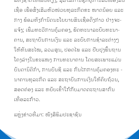
ແຫ່ງ​ຊາດ​ໃຫ້​ໝັ້ນ​ທ່ຽງ; ສຸມ​ໃສ່​ການ​ຊຸກ­ຍູ້​ການ​ສະ­ໜອງ​ສິນ​
ເຊື່ອ ເພື່ອ​ສົ່ງ­ເສີມ​ຫົວ­ໜ່ວຍ​ທຸ­ລະ​ກິດ​ຂະ ­ໜາດ​ນ້ອຍ ແລະ
ກາງ ພ້ອມ​ທັງ​ກຳ­ນົດ​ນະ­ໂຍ­ບາຍ​ສິນ​ເຊື່ອ​ດັ່ງ­ກ່າວ ຢ່າງ​ຈະ­
ແຈ້ງ; ເພີ່ມ​ທະ­ວີ​ການ​ຄຸ້ມ​ຄອງ, ພັດ­ທະ­ນາ​ລະ­ບົບ​ທະ­ນາ­
ຄານ, ສະ​ຖາ​ບັນ​ການ​ເງິນ ແລະ ລະ­ບົບການ​ຊໍາ​ລະ​ຕ່າງໆ​
ໃຫ້​ທັນ​ສະ­ໄໝ, ລວມ​ສູນ, ປອດ​ໄພ ແລະ ປັບ­ປຸງ​ພື້ນ­ຖານ​
ໂຄງ​ລ່າງ​ໃນ​ຂະ­ແໜງ ­ການ​ທະ­ນາ­ຄານ ໂດຍ​ສະ­ເພາະ​ແມ່ນ
ບັນ­ດາ​ນິ­ຕິ​ກຳ, ການ​ບັນ­ຊີ ແລະ ກົນ​ໄກ​ການ​ຄຸ້ມ​ຄອງ​ທະ ­
ນາ­ຄານ​ທຸ­ລະ​ກິດ ແລະ ສະ​ຖາ​ບັນ​ການ​ເງິນ​ໃຫ້​ຄົບ​ຖ້ວນ,
ສອດ­ຄ່ອງ ແລະ ຫຍັບ​ເຂົ້າ​ໃກ້​ກັບ​ມາດ­ຕະ­ຖານ​ສາ­ກົນ
ເທື່ອ​ລະ​ກ້າວ.
​ແຫຼ່ງຂ່າວທີ່ມາ: ໜັງສືພິມປະຊາຊົນ