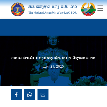
ທຫລ ສຳເລັດກອງປະຊຸມສຳມະນາ ວິຊາສະເພາະ
ສ.ຫ. 21, 2020