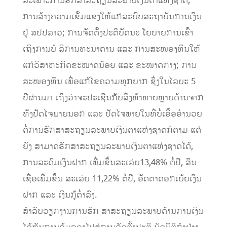
ສະ­ເພາະ​ການ​ຮັກ­ສາ​ສະຖຽນ​ລະ​ພາບ​ເງິນ­ຕາ​ແຫ່ງ​ຊາດ;
ການ​ສ້າງ​ຄວາມ​ເຂັ້ມ­ແຂງ​ໃຫ້​ແກ່​ລະ­ບົບ​ສະ​ຖາ​ບັນ​ການ​ເງິນ​
ຢູ່ ສປປ​ລາວ; ການ­ຈັດ­ຕັ້ງ​ປະ­ຕິ­ບັດ​ນະ­ ໂຍ­ບາຍ​ການ​ເຂົ້າ​
ເຖິງ​ການ​ບໍ ­ລິ­ການ​ທະ­ນາ­ຄານ ແລະ ການ​ສະ­ໜອງ​ທຶນ​ໃຫ້​
ແກ່​ວິ​ສາ​ຫະ​ກິດ​ຂະ­ໜາດ​ນ້ອຍ ແລະ ຂະ­ໜາດ​ກາງ; ການ​
ສະ­ໜອງ​ທຶນ ເພື່ອ​ແກ້​ໄຂ​ຄວາມ­ທຸກ​ຍາກ ຊຶ່ງ​ໃນ​ໄລ­ຍະ​ 5
ປີ­ຜ່ານ­ມາ ເຖິງ​ວ່າ​ຈະ​ປະ​ເຊີນ​ກັບ​ສິ່ງ​ທ້າ​ທາຍ​ຫຼາຍ​ດ້ານ​ຈາກ​
ທັງ​ປັດ​ໄຈພາຍ​ນອກ ແລະ ປັດ​ໄຈ​ພາຍ​ໃນ​ທີ່​ບໍ່​ເອື້ອ​ອໍາ​ນວຍ​
ຕໍ່​ການ​ຮັກ­ສາ​ສະ­ຖຽນ​ລະ​ພາບ​ເງິນ­ຕາ​ແຫ່ງ​ຊາດ​ກໍ​ຕາມ ແຕ່​
ຍັງ ສາ­ມາດ​ຮັກ­ສາ​ສະ​ຖຽນ​ລະ​ພາບ​ເງິນ­ຕາ​ແຫ່ງ​ຊາດ​ໄດ້,
ການ​ລະ­ດົມ​ເງິນ​ຝາກ ເພີ່ມ​ຂຶ້ນ​ສະ­ເລ່ຍ13,48% ຕໍ່​ປີ, ສິນ
ເຊື່ອ​ເພີ່ມ​ຂຶ້ນ ສະ­ເລ່ຍ 11,22% ຕໍ່​ປີ, ອັດ­ຕາ​ດອກ​ເບ້ຍ​ເງິນ​
ຝາກ ແລະ ເງິນ​ກູ້​ຕໍ່າ​ລົງ.
ສໍາ​ລັບ​ວຽກ​ງານ​ການ​ຮັກ ­ສາ​ສະ­ຖຽນ​ລະ​ພາບ​ດ້ານ​ການ​ເງິນ