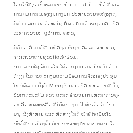
ໂດຍ​ໃຫ້​ກຽດ​ເຂົ້າ​ຮ່ວມ​ຂອງ​ທ່ານ ນາງ ປາ­ນີ ຢາ​ທໍ່​ຕູ້ ກໍາ​ມະ​
ການ​ກົມ​ການ­ເມືອງ​ສູນ​ກາງ​ພັກ ປະ­ທານ​ສະ­ພາ​ແຫ່ງ​ຊາດ,
ມີ​ທ່ານ ສອນ​ໄຊ ສິດ​ພະ​ໄຊ ກໍາ​ມະ​ການ​ສໍາ​ຮອງ​ສູນ​ກາງ​ພັກ
ເລ­ຂາ​ຄະ­ນະ​ພັກ ຜູ້​ວ່າ­ການ ທຫລ,
ມີ​ບັນ​ດາ​ກໍາ​ມາ​ທິ​ການ​ທີ່​ກ່ຽວ ­ຂ້ອງ​ຈາກ​ສະ­ພາ​ແຫ່ງ​ຊາດ,
ຈາກ​ທະ­ນາ­ຄານ​ທຸ­ລະ​ກິດ​ເຂົ້າ​ຮ່ວມ.
ທ່ານ ສອນ​ໄຊ ສິດ​ພະ​ໄຊ ໄດ້​ລາຍ​ງານ​ຄວາມ​ຄືບ​ໜ້າ ­ດ້ານ
ຕ່າງໆ​ ໃນ​ການກະ­ກຽມ​ຄວາມ​ພ້ອມ​ການ​ຈັດ​ກອງ​ປະ ­ຊຸມ​
ໃຫຍ່​ຜູ້​ແທນ ຄັ້ງ​ທີ IV ຂອງ​ອົງ­ຄະ​ນະ​ພັກ ທຫລ. ຈາກ​ນັ້ນ,
ບັນ­ດາຄະ­ນະ​ກົມ ແລະ ຄະນະ ​ອໍາ​ນວຍ​ການ​ທະ­ນາ­ຄານ​ທຸ­
ລະ​ ກິດ​-​ສະເພາະ​ກິດ ກໍໄດ້​ລາຍ​ ງານ​ຜົນ​ສໍາ​ເລັດ​ໃນ​ຜ່ານ​
ມາ, ສິ່ງ​ທ້າ​ທາຍ ແລະ ທິດ​ທາງໃນຕໍ່­ ໜ້າທີ່​ຕິດ​ພັນ​ກັບ​
ໜ້າ­ທີ່​ການ ­ເມືອງ​ຕົ້ນ­ຕໍ​ຂອງ​ຂະ­ແໜງ­ການ​ທະ­ນາ­ຄານ ໂດຍ​