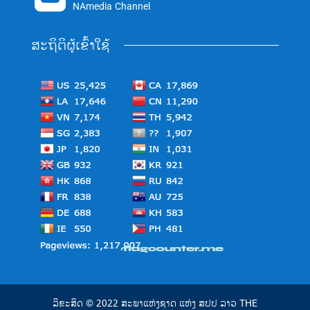
NAmedia Channel
ສະຖິຕິຜູ້ເຂົ້າໃຊ້
ລິຂະສິດ © 2022 ສະພາແຫ່ງຊາດ ແຫ່ງ ສປປ ລາວ THE