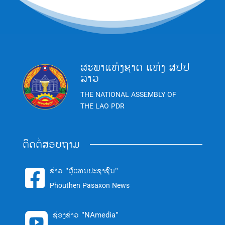
ສະພາແຫ່ງຊາດ ແຫ່ງ ສປປ
ລາວ
THE NATIONAL ASSEMBLY OF
THE LAO PDR
ຕິດຕໍ່ສອບຖາມ
ຂ່າວ "ຜູ້ແທນປະຊາຊົນ"

Phouthen Pasaxon News
ຊ່ອງຂ່າວ "NAmedia"
