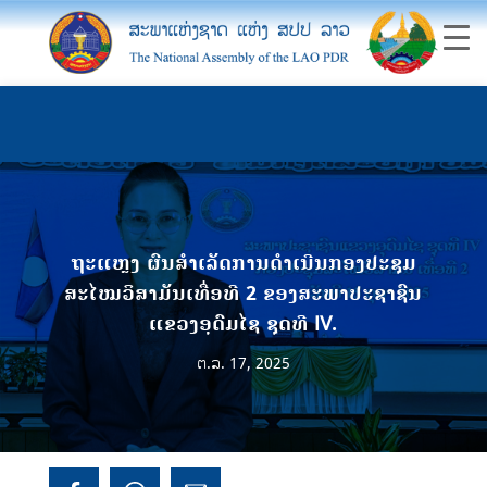
ຖະແຫຼງ ຜົນສໍາເລັດການດໍາເນີນກອງປະຊຸມ
ສະໄໝວິສາມັນເທື່ອທີ 2 ຂອງສະພາປະຊາຊົນ
ແຂວງອຸດົມໄຊ ຊຸດທີ IV.
ຕ.ລ. 17, 2025