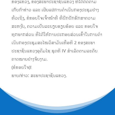
ຂອງແຂວງ, ຂອງສະພາປະຊາຊົນແຂວງ ທີ່ໄດ້ຕິດຕາມ
ເກັບກໍາຂ່າວ ແລະ ເຜີຍແຜ່ການດໍາເນີນກອງປະຊຸມຢ່າງ
ທົ່ວເຖິງ, ຂໍຂອບໃຈເຈົ້າໜ້າທີ່ ທີ່ປົກປັກຮັກສາຄວາມ
ສະຫງົບ, ຄວາມເປັນລະບຽບຮຽບຮ້ອຍ ແລະ ຂອບໃຈ
ທຸກພາກສ່ວນ ທີ່ໄດ້ໃຫ້ການປະກອບສ່ວນເຂົ້າໃນການດໍາ
ເນີນກອງປະຊຸມສະໄໝວິສາມັນເທື່ອທີ 2 ຂອງສະພາ
ປະຊາຊົນແຂວງອຸດົມໄຊ ຊຸດທີ IV ສໍາເລັດຕາມລະດັບ
ຄາດໝາຍຢ່າງຈົບງາມ.
(ຂໍຂອບໃຈ)!
ພາບ/ຂ່າວ: ສະພາປະຊາຊົນແຂວງ.