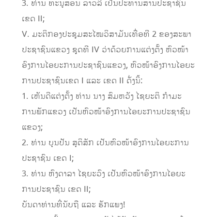
3. ທ່ານ ທະນູສອນ ລາວລີ ເປັນປະທານສານປະຊາຊົນ
ເຂດ II;
V. ມະຕິກອງປະຊຸມສະໄໝວິສາມັນເທື່ອທີ 2 ຂອງສະພາ
ປະຊາຊົນແຂວງ ຊຸດທີ IV ວ່າດ້ວຍການແຕ່ງຕັ້ງ ຫົວໜ້າ
ອົງການໄອຍະການປະຊາຊົນແຂວງ, ຫົວໜ້າອົງການໄອຍະ
ການປະຊາຊົນເຂດ I ແລະ ເຂດ II ດັ່ງນິ້:
1. ເຫັນດີແຕ່ງຕັ້ງ ທ່ານ ນາງ ສົມຫວັງ ໄຊຍະຕິ ກໍາມະ
ການພັກແຂວງ ເປັນຫົວໜ້າອົງການໄອຍະການປະຊາຊົນ
ແຂວງ;
2. ທ່ານ ບຸນປັນ ສຸຕິສັກ ເປັນຫົວໜ້າອົງການໄອຍະການ
ປະຊາຊົນ ເຂດ I;
3. ທ່ານ ຫົງດາລາ ໄຊຍະວົງ ເປັນຫົວໜ້າອົງການໄອຍະ
ການປະຊາຊົນ ເຂດ II;
ບັນດາທ່ານທີ່ນັບຖື ແລະ ຮັກແພງ!