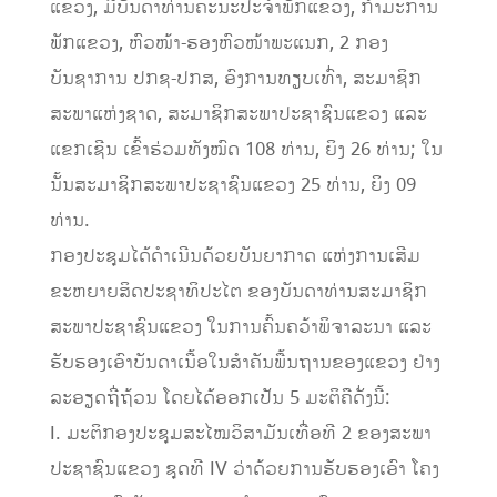
ແຂວງ, ມີບັນດາທ່ານຄະນະປະຈໍາພັກແຂວງ, ກຳມະການ
ພັກແຂວງ, ຫົວໜ້າ-ຮອງຫົວໜ້າພະແນກ, 2 ກອງ
ບັນຊາການ ປກຊ-ປກສ, ອົງການທຽບເທົ່າ, ສະມາຊິກ
ສະພາແຫ່ງຊາດ, ສະມາຊິກສະພາປະຊາຊົນແຂວງ ແລະ
ແຂກເຊີນ ເຂົ້າຮ່ວມທັງໝົດ 108 ທ່ານ, ຍິງ 26 ທ່ານ; ໃນ
ນັ້ນສະມາຊິກສະພາປະຊາຊົນແຂວງ 25 ທ່ານ, ຍິງ 09
ທ່ານ.
ກອງປະຊຸມໄດ້ດໍາເນີນດ້ວຍບັນຍາກາດ ແຫ່ງການເສີມ
ຂະຫຍາຍສິດປະຊາທິປະໄຕ ຂອງບັນດາທ່ານສະມາຊິກ
ສະພາປະຊາຊົນແຂວງ ໃນການຄົ້ນຄວ້າພິຈາລະນາ ແລະ
ຮັບຮອງເອົາບັນດາເນື້ອໃນສໍາຄັນພື້ນຖານຂອງແຂວງ ຢ່າງ
ລະອຽດຖີ່ຖ້ວນ ໂດຍໄດ້ອອກເປັນ 5 ມະຕິຄືດັ່ງນີ້:
I. ມະຕິກອງປະຊຸມສະໄໝວິສາມັນເທື່ອທີ 2 ຂອງສະພາ
ປະຊາຊົນແຂວງ ຊຸດທີ IV ວ່າດ້ວຍການຮັບຮອງເອົາ ໂຄງ