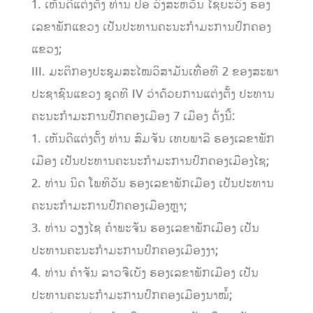
1. ເຫັນດີແຕ່ງຕັ້ງ ທ່ານ ປອ ວົງສະຫວັນ ໄຊຍະວົງ ຮອງ
ເລຂາພັກແຂວງ ເປັນປະທານຄະນະກໍາມະການປົກຄອງ
ແຂວງ;
III. ມະຕິກອງປະຊຸມສະໄໝວິສາມັນເທື່ອທີ 2 ຂອງສະພາ
ປະຊາຊົນແຂວງ ຊຸດທີ IV ວ່າດ້ວຍການແຕ່ງຕັ້ງ ປະທານ
ຄະນະກໍາມະການປົກຄອງເມືອງ 7 ເມືອງ ດັ່ງນີ້:
1. ເຫັນດີແຕ່ງຕັ້ງ ທ່ານ ສົມຈັນ ເທບພາລີ ຮອງເລຂາພັກ
ເມືອງ ເປັນປະທານຄະນະກໍາມະການປົກຄອງເມືອງໄຊ;
2. ທ່ານ ນິດ ໂພທິວັນ ຮອງເລຂາພັກເມືອງ ເປັນປະທານ
ຄະນະກໍາມະການປົກຄອງເມືອງຫຼາ;
3. ທ່ານ ວຽງໄຊ ຄໍາພະຈັນ ຮອງເລຂາພັກເມືອງ ເປັນ
ປະທານຄະນະກໍາມະການປົກຄອງເມືອງງາ;
4. ທ່ານ ຄໍາຈັນ ລາວຈືເບັງ ຮອງເລຂາພັກເມືອງ ເປັນ
ປະທານຄະນະກໍາມະການປົກຄອງເມືອງນາໝໍ້;