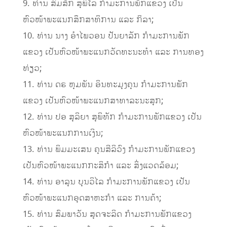
9. ທ່ານ ສົມສັກ ສຸພິໄລ ກໍາມະການພັກແຂວງ ເປັນ
ຫົວໜ້າພະແນກສຶກສາທິການ ແລະ ກິລາ;
10. ທ່ານ ນາງ ອໍາໄພວອນ ປັນຍາລັກ ກໍາມະການພັກ
ແຂວງ ເປັນຫົວໜ້າພະແນກວັດທະນະທໍາ ແລະ ການທອງ
ທ່ຽວ;
11. ທ່ານ ດຣ ຫຸມພັນ ອິນທະມຸງຄຸນ ກໍາມະການພັກ
ແຂວງ ເປັນຫົວໜ້າພະແນກສາທາລະນະສຸກ;
12. ທ່ານ ປອ ສຸລິຍາ ສຸພິທັກ ກໍາມະການພັກແຂວງ ເປັນ
ຫົວໜ້າພະແນກການເງິນ;
13. ທ່ານ ພິມມະເສນ ຄຸນສີລິວົງ ກໍາມະການພັກແຂວງ
ເປັນຫົວໜ້າພະແນກກະສິກໍາ ແລະ ສິ່ງແວດລ້ອມ;
14. ທ່ານ ອາລຸນ ບຸນວິໄລ ກໍາມະການພັກແຂວງ ເປັນ
ຫົວໜ້າພະແນກອຸດສາຫະກໍາ ແລະ ການຄ້າ;
15. ທ່ານ ສົມພາວັນ ສຸດຈະລິດ ກໍາມະການພັກແຂວງ