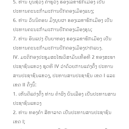
5. ທ່ານ ບຸນຊ່ວງ ຄໍາພູວົງ ຮອງເລຂາພັກເມືອງ ເປັນ
ປະທານຄະນະກໍາມະການປົກຄອງເມືອງແບງ;
6. ທ່ານ ວັນນິຄອນ ມິ່ງບຸບຜາ ຮອງເລຂາພັກເມືອງ ເປັນ
ປະທານຄະນະກໍາມະການປົກຄອງເມືອງຮຸນ;
7. ທ່ານ ອິນແປງ ປັນຍາທອງ ຮອງເລຂາພັກເມືອງ ເປັນ
ປະທານຄະນະກໍາມະການປົກຄອງເມືອງປາກແບງ.
IV. ມະຕິກອງປະຊຸມສະໄໝວິສາມັນເທື່ອທີ 2 ຂອງສະພາ
ປະຊາຊົນແຂວງ ຊຸດທີ IV ວ່າດ້ວຍການແຕ່ງຕັ້ງ ປະທານ
ສານປະຊາຊົນແຂວງ, ປະທານສານປະຊາຊົນ ເຂດ I ແລະ
ເຂດ II ດັ່ງນິ້:
1. ເຫັນດີແຕ່ງຕັ້ງ ທ່ານ ຄໍາຜົງ ບັນເລືອງ ເປັນປະທານສານ
ປະຊາຊົນແຂວງ
2. ທ່ານ ທອງຄໍາ ສີຫາລາດ ເປັນປະທານສານປະຊາຊົນ
ເຂດ I;