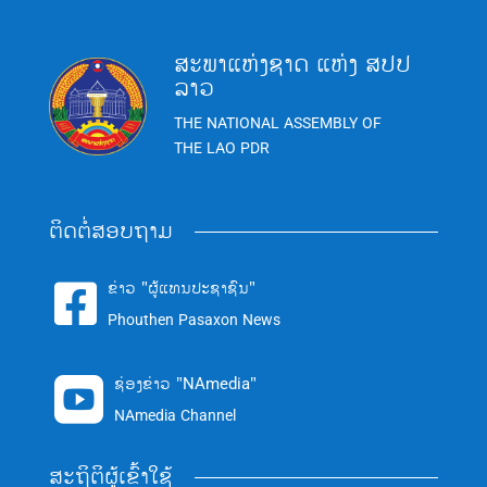
ສະພາແຫ່ງຊາດ ແຫ່ງ ສປປ
ລາວ
THE NATIONAL ASSEMBLY OF
THE LAO PDR
ຕິດຕໍ່ສອບຖາມ
ຂ່າວ "ຜູ້ແທນປະຊາຊົນ"

Phouthen Pasaxon News
ຊ່ອງຂ່າວ "NAmedia"

NAmedia Channel
ສະຖິຕິຜູ້ເຂົ້າໃຊ້