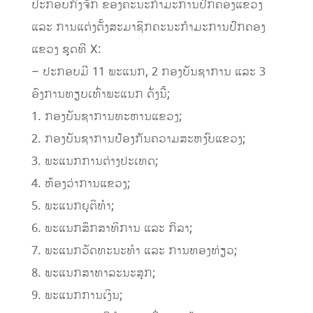
ປະກອບກົງຈັກ ຂອງຄະນະກໍາມະການປົກຄອງແຂວງ
ແລະ ການແຕ່ງຕັ້ງສະມາຊິກຄະນະກໍາມະການປົກຄອງ
ແຂວງ ຊຸດທີ X:
– ປະກອບມີ 11 ພະແນກ, 2 ກອງບັນຊາການ ແລະ 3
ອົງການທຽບເທົ່າພະແນກ ດັ່ງນີ້;
1. ກອງບັນຊາການທະຫານແຂວງ;
2. ກອງບັນຊາການປ້ອງກັນຄວາມສະຫງົບແຂວງ;
3. ພະແນກການຕ່າງປະເທດ;
4. ຫ້ອງວ່າການແຂວງ;
5. ພະແນກຍຸຕິທໍາ;
6. ພະແນກສຶກສາທິການ ແລະ ກິລາ;
7. ພະແນກວັດທະນະທໍາ ແລະ ການທອງທ່ຽວ;
8. ພະແນກສາທາລະນະສຸກ;
9. ພະແນກການເງິນ;