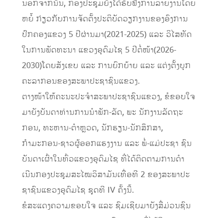
ນອກຈາກນັ້ນ, ກອງປະຊຸມຍັງໄດ້ຮັບຟັງການລາຍງານໂດຍ
ຫຍໍ້ ກ່ຽວກັບການຈັດຕັ້ງປະຕິບັດວຽກງານຂອງອົງການ
ປົກຄອງແຂວງ 5 ປີຜ່ານມາ(2021-2025) ແລະ ວິໄສທັດ
ໃນການພັດທະນາ ແຂວງອຸດົມໄຊ 5 ປີຕໍ່ໜ້າ(2026-
2030)ໂດຍສັງເຂບ ແລະ ການຍົກຍ້າຍ ແລະ ແຕ່ງຕັ້ງບຸກ
ຄະລາກອນຂອງສະພາປະຊາຊົນແຂວງ.
ຕາງໜ້າໃຫ້ຄະນະປະຈຳສະພາປະຊາຊົນແຂວງ, ຂໍຂອບໃຈ
ມາຍັງບັນດາທ່ານການນໍາພັກ-ລັດ, ພະ ນັກງານລັດຖະ
ກອນ, ທະຫານ-ຕໍາຫຼວດ, ນັກຮຽນ-ນັກສຶກສາ,
ກຳມະກອນ-ຊາວຜູ້ອອກແຮງງານ ແລະ ພໍ່-ແມ່ປະຊາ ຊົນ
ບັນດາເຜົ່າໃນທົ່ວແຂວງອຸດົມໄຊ ທີ່ໄດ້ຕິດຕາມການດໍາ
ເນີນກອງປະຊຸມສະໄໝວິສາມັນເທື່ອທີ 2 ຂອງສະພາປະ
ຊາຊົນແຂວງອຸດົມໄຊ ຊຸດທີ IV ຄັ້ງນີ້.
ຂໍສະແດງຄວາມຂອບໃຈ ແລະ ຊົມເຊີຍມາຍັງສື່ມ່ວນຊົນ