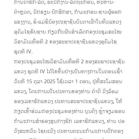
ການນໍາພັກ-ລັດ, ພະນັກງານ-ລັດຖະກອນ, ທະຫານ-
ຕຳຫຼວດ, ນັກຮຽນ-ນັກສຶກສາ, ກຳມະກອນ-ຊາວຜູ້ອອກ
ແຮງງານ, ພໍ່-ແມ່ພີ່ນ້ອງປະຊາຊົນບັນດາເຜົ່າໃນທົ່ວແຂວງ
ອຸດົມໄຊຮັບຊາບ ກ່ຽວກັບຜົນສໍາເລັດກອງປະຊຸມສະໄໝ
ວິສາມັນເທື່ອທີ 2 ຂອງສະພາປະຊາຊົນແຂວງອຸດົມໄຊ
ຊຸດທີ IV.
ກອງປະຊຸມສະໄໝວິສາມັນເທື່ອທີ 2 ຂອງສະພາປະຊາຊົນ
ແຂວງ ຊຸດທີ IV ໄດ້ໄຂຂຶ້ນຢ່າງເປັນທາງການໃນຕອນເຊົ້າ
ວັນທີ 15 ຕຸລາ 2025 ໃຊ້ເວລາ 1 ຕອນ, ຢູ່ທີ່ສະໂມສອນ
ແຂວງ, ໂດຍການເປັນປະທານຂອງທ່ານ ຄໍາດີ ວົງລ້ອມ
ຮອງເລຂາພັກແຂວງ ປະທານສະພາປະຊາຊົນແຂວງ, ໃຫ້
ກຽດເຂົ້າຮ່ວມກອງປະຊຸມຂອງທ່ານ ບຸນຄົງ ຫຼ້າຈຽມພອນ
ກໍາມະການສໍາຮອງສູນກາງພັກ ເລຂາພັກແຂວງ, ທ່ານ ປອ
ວົງສະຫວັນ ໄຊຍະວົງ ປະທານຄະນະກໍາມະການປົກຄອງ