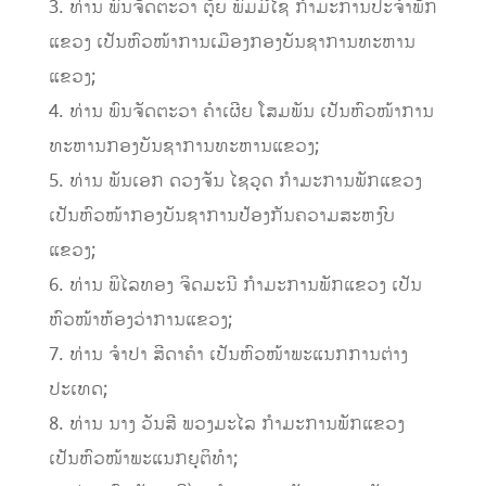
3. ທ່ານ ພົນຈັດຕະວາ ຕຸ້ຍ ພົມມີໄຊ ກໍາມະການປະຈໍາພັກ
ແຂວງ ເປັນຫົວໜ້າການເມືອງກອງບັນຊາການທະຫານ
ແຂວງ;
4. ທ່ານ ພົນຈັດຕະວາ ຄໍາເຜີຍ ໂສມພັນ ເປັນຫົວໜ້າການ
ທະຫານກອງບັນຊາການທະຫານແຂວງ;
5. ທ່ານ ພັນເອກ ດວງຈັນ ໄຊວຸດ ກໍາມະການພັກແຂວງ
ເປັນຫົວໜ້າກອງບັນຊາການປ້ອງກັນຄວາມສະຫງົບ
ແຂວງ;
6. ທ່ານ ພິໄລທອງ ຈິດມະນີ ກໍາມະການພັກແຂວງ ເປັນ
ຫົວໜ້າຫ້ອງວ່າການແຂວງ;
7. ທ່ານ ຈໍາປາ ສີດາຄໍາ ເປັນຫົວໜ້າພະແນກການຕ່າງ
ປະເທດ;
8. ທ່ານ ນາງ ວັນສີ ພວງມະໄລ ກໍາມະການພັກແຂວງ
ເປັນຫົວໜ້າພະແນກຍຸຕິທໍາ;