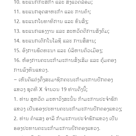
10. ພະແນກກະສິກໍາ ແລະ ສິ່ງແວດລ້ອມ;
11. ພະແນກອຸດສາຫະກໍາ ແລະ ການຄ້າ;
12. ພະແນກໂຍທາທິການ ແລະ ຂົນສົ່ງ;
13. ພະແນກແຮງງານ ແລະ ສະຫວັດດີການສັງຄົມ;
14. ພະແນກເຕັກໂນໂລຊີ ແລະ ການສື່ສານ;
15. ອົງການພັດທະນາ ແລະ ບໍລິຫານຕົວເມືອງ;
16. ຫ້ອງການຄະນະກໍາມະການສົ່ງເສີມ ແລະ ຄຸ້ມຄອງ
ການລົງທຶນແຂວງ.
– ເຫັນດີແຕ່ງຕັ້ງສະມາຊິກຄະນະກໍາມະການປົກຄອງ
ແຂວງ ຊຸດທີ X ຈໍານວນ 19 ທ່ານດັ່ງນີ້;
1. ທ່ານ ສຸຫວັດ ມະຫາວົງສະນັ່ນ ກໍາມະການປະຈໍາພັກ
ແຂວງ ເປັນຮອງປະທານຄະນະກໍາມະການປົກຄອງແຂວງ;
2. ທ່ານ ຄໍາແສງ ອາລີ ກໍາມະການປະຈໍາພັກແຂວງ ເປັນ
ຮອງປະທານຄະນະກໍາມະການປົກຄອງແຂວງ.