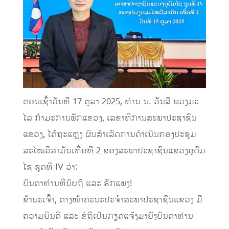
ຕອນເຊົ້າວັນທີ 17 ຕຸລາ 2025, ທ່ານ ນ. ວັນສີ ພວງມະ
ໄລ ກໍາມະການພັກແຂວງ, ເລຂາທິການສະພາປະຊາຊົນ
ແຂວງ, ໄດ້ຖະແຫຼງ ຜົນສໍາເລັດການດໍາເນີນກອງປະຊຸມ
ສະໄໝວິສາມັນເທື່ອທີ 2 ຂອງສະພາປະຊາຊົນແຂວງອຸດົມ
ໄຊ ຊຸດທີ IV ວ່າ:
ບັນດາທ່ານທີ່ນັບຖື ແລະ ຮັກແພງ!
ຂ້າພະເຈົ້າ, ຕາງໜ້າຄະນະປະຈຳສະພາປະຊາຊົນແຂວງ ມີ
ຄວາມຍິນດີ ແລະ ຂໍຖືເປັນກຽດແຈ້ງມາຍັງບັນດາທ່ານ