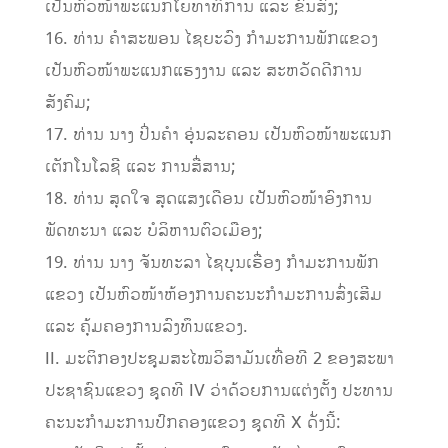
ເປັນຫົວໜ້າພະແນກໂຍທາທິການ ແລະ ຂົນສົ່ງ;
16. ທ່ານ ຄໍາສະພອນ ໄຊຍະວົງ ກໍາມະການພັກແຂວງ
ເປັນຫົວໜ້າພະແນກແຮງງານ ແລະ ສະຫວັດດີການ
ສັງຄົມ;
17. ທ່ານ ນາງ ປິ່ນຄໍາ ອຸ່ນລະຄອນ ເປັນຫົວໜ້າພະແນກ
ເຕັກໂນໂລຊີ ແລະ ການສື່ສານ;
18. ທ່ານ ສຸດໃຈ ສຸດແສງເດືອນ ເປັນຫົວໜ້າອົງການ
ພັດທະນາ ແລະ ບໍລິຫານຕົວເມືອງ;
19. ທ່ານ ນາງ ຈັນທະລາ ໄຊບຸນເຮື່ອງ ກໍາມະການພັກ
ແຂວງ ເປັນຫົວໜ້າຫ້ອງການຄະນະກໍາມະການສົ່ງເສີມ
ແລະ ຄຸ້ມຄອງການລົງທຶນແຂວງ.
II. ມະຕິກອງປະຊຸມສະໄໝວິສາມັນເທື່ອທີ 2 ຂອງສະພາ
ປະຊາຊົນແຂວງ ຊຸດທີ IV ວ່າດ້ວຍການແຕ່ງຕັ້ງ ປະທານ
ຄະນະກໍາມະການປົກຄອງແຂວງ ຊຸດທີ X ດັ່ງນີ້: