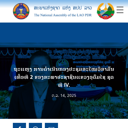
ຖະແຫຼງ ການດໍາເນີນກອງປະຊຸມສະໄໝວິສາມັນ
ເທື່ອທີ 2 ຂອງສະພາປະຊາຊົນແຂວງອຸດົມໄຊ ຊຸດ
ທີ IV.
ຕ.ລ. 14, 2025