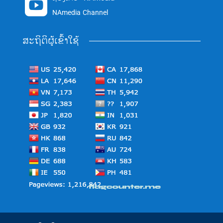

NAmedia Channel
ສະຖິຕິຜູ້ເຂົ້າໃຊ້