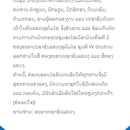
ປະຊຸມ ມາຍັງບັນດາທ່ານພະນັກງານລັດຖະກອນ,
ທະຫານ-ຕໍາຫຼວດ, ນັກຮຽນ, ນັກສຶກສາ, ປັນຍາຊົນ,
ກຳມະກອນ, ຊາວຜູ້ອອກແຮງງານ ແລະ ປະຊາຊົນບັນດາ
ເຜົ່າໃນທົ່ວແຂວງອຸດົມໄຊ ຈົ່ງຮັບຊາບ ແລະ ພ້ອມກັນຕິດ
ຕາມການດໍາເນີນກອງປະຊຸມສະໄໝວິສາມັນເທື່ອທີ 2
ຂອງສະພາປະຊາຊົນແຂວງອຸດົມໄຊ ຊຸດທີ IV ຜ່ານການ
ອອກຂ່າວໃນສື່ ຂອງສະພາປະຊາຊົນແຂວງ ແລະ ສື່ຂອງ
ແຂວງ.
ທ້າຍນີ້, ຂໍອວຍພອນໄຊອັນປະເສີດໃຫ້ທຸກທ່ານຈົ່ງມີ
ສຸຂະພາບແຂງແຮງ, ມີຄວາມຜາສຸກໃນຊີວິດສ່ວນຕົວ
ແລະ ຄອບຄົວ, ມີຜົນສໍາເລັດອັນໃໝ່ໃຫຍ່ຫຼວງກວ່າເກົ່າ.
(ຂໍຂອບໃຈ)!
ພາບ/ຂ່າວ: ສະພາປະຊາຊົນແຂວງ.