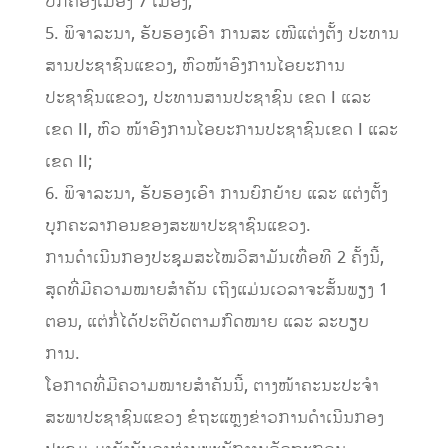
ປົກຄອງເມືອງ 7 ເມືອງ;
5. ພິຈາລະນາ, ຮັບຮອງເອົາ ການສະ ເໜີແຕ່ງຕັ້ງ ປະທານ
ສານປະຊາຊົນແຂວງ, ຫົວໜ້າອົງການໄອຍະການ
ປະຊາຊົນແຂວງ, ປະທານສານປະຊາຊົນ ເຂດ I ແລະ
ເຂດ II, ຫົວ ໜ້າອົງການໄອຍະການປະຊາຊົນເຂດ I ແລະ
ເຂດ II;
6. ພິຈາລະນາ, ຮັບຮອງເອົາ ການຍົກຍ້າຍ ແລະ ແຕ່ງຕັ້ງ
ບຸກຄະລາກອນຂອງສະພາປະຊາຊົນແຂວງ.
ການດຳເນີນກອງປະຊຸມສະໄໝວິສາມັນເທື່ອທີ 2 ຄັ້ງນີ້,
ສຸດທີ່ມີຄວາມໝາຍສໍາຄັນ ເຖິງແມ່ນເວລາຈະສັ້ນພຽງ 1
ຕອນ, ແຕ່ກໍ່ໄດ້ປະຕິບັດຕາມກົດໝາຍ ແລະ ລະບຽບ
ການ.
ໂອກາດທີ່ມີຄວາມໝາຍສໍາຄັນນີ້, ຕາງໜ້າຄະນະປະຈໍາ
ສະພາປະຊາຊົນແຂວງ ຂໍຖະແຫຼງຂ່າວການດໍາເນີນກອງ