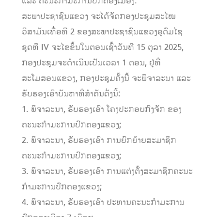
ແລະ ຄະນະກໍາມະການປົກຄອງເມືອງ.
ສະພາປະຊາຊົນແຂວງ ຈະໄດ້ຈັດກອງປະຊຸມສະໄໝ
ວິສາມັນເທື່ອທີ 2 ຂອງສະພາປະຊາຊົນແຂວງອຸດົມໄຊ
ຊຸດທີ IV ຈະໄຂຂຶ້ນໃນຕອນເຊົ້າວັນທີ 15 ຕຸລາ 2025,
ກອງປະຊຸມຈະດໍາເນີນເປັນເວລາ 1 ຕອນ, ຢູ່ທີ່
ສະໂມສອນແຂວງ, ກອງປະຊຸມຄັ້ງນີ້ ຈະພິຈາລະນາ ແລະ
ຮັບຮອງເອົາບັນຫາທີ່ສໍາຄັນດັ່ງນີ້:
1. ພິຈາລະນາ, ຮັບຮອງເອົາ ໂຄງປະກອບກົງຈັກ ຂອງ
ຄະນະກໍາມະການປົກຄອງແຂວງ;
2. ພິຈາລະນາ, ຮັບຮອງເອົາ ການຍົກຍ້າຍສະມາຊິກ
ຄະນະກໍາມະການປົກຄອງແຂວງ;
3. ພິຈາລະນາ, ຮັບຮອງເອົາ ການແຕ່ງຕັ້ງສະມາຊິກຄະນະ
ກໍາມະການປົກຄອງແຂວງ;
4. ພິຈາລະນາ, ຮັບຮອງເອົາ ປະທານຄະນະກໍາມະການ