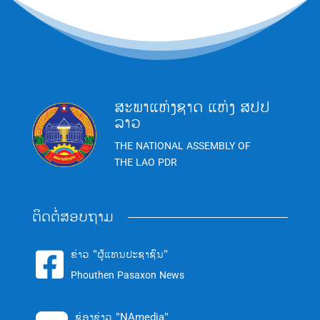
ສະພາແຫ່ງຊາດ ແຫ່ງ ສປປ
ລາວ
THE NATIONAL ASSEMBLY OF
THE LAO PDR
ຕິດຕໍ່ສອບຖາມ
ຂ່າວ "ຜູ້ແທນປະຊາຊົນ"

Phouthen Pasaxon News
ຊ່ອງຂ່າວ "NAmedia"