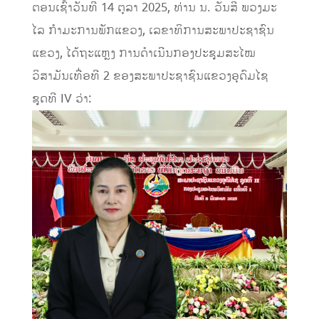
ຕອນເຊົ້າວັນທີ 14 ຕຸລາ 2025, ທ່ານ ນ. ວັນສີ ພວງມະ
ໄລ ກໍາມະການພັກແຂວງ, ເລຂາທິການສະພາປະຊາຊົນ
ແຂວງ, ໄດ້ຖະແຫຼງ ການດໍາເນີນກອງປະຊຸມສະໄໝ
ວິສາມັນເທື່ອທີ 2 ຂອງສະພາປະຊາຊົນແຂວງອຸດົມໄຊ
ຊຸດທີ IV ວ່າ: