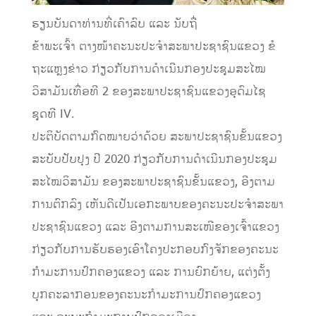
ຮຽນບັນດາທ່ານທີ່ເຄົາລົບ ແລະ ນັບຖື່
ຂ້າພະເຈົ້າ ຕາງໜ້າຄະນະປະຈຳສະພາປະຊາຊົນແຂວງ ຂໍ
ຖະແຫຼງຂ່າວ ກ່ຽວກັບການດໍາເນີນກອງປະຊຸມສະໄໝ
ວິສາມັນເທື່ອທີ 2 ຂອງສະພາປະຊາຊົນແຂວງອຸດົມໄຊ
ຊຸດທີ IV.
ປະຕິບັດຕາມກົດໝາຍວ່າດ້ວຍ ສະພາປະຊາຊົນຂັ້ນແຂວງ
ສະບັບປັບປຸງ ປີ 2020 ກ່ຽວກັບການດໍາເນີນກອງປະຊຸມ
ສະໄໝວິສາມັນ ຂອງສະພາປະຊາຊົນຂັ້ນແຂວງ, ອີງຕາມ
ການຕົກລົງ ເຫັນດີເປັນເອກະພາບຂອງຄະນະປະຈໍາສະພາ
ປະຊາຊົນແຂວງ ແລະ ອີງຕາມການສະເໜີຂອງເຈົ້າແຂວງ
ກ່ຽວກັບການຮັບຮອງເອົາໂຄງປະກອບກົງຈັກຂອງຄະນະ
ກໍາມະການປົກຄອງແຂວງ ແລະ ການຍົກຍ້າຍ, ແຕ່ງຕັ້ງ
ບຸກຄະລາກອນຂອງຄະນະກໍາມະການປົກຄອງແຂວງ