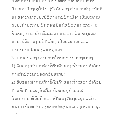
ບໍລິຫານງານພັກເມືອງ ເປັນປະທານຄະນະກຳມະການ
ປົກຄອງເມືອງເຊບັ້ງໄຟ; (9) ຮັບຮອງ ທ່ານ ບຸນທົງ ແກ້ວສີ
ຍາ ຮອງເລຂາຄະນະບໍລິຫານງານພັກເມືອງ ເປັນປະທານ
ຄະນະກຳມະການ ປົກຄອງເມືອງໄຊບົວທອງ ແລະ (10)
ຮັບຮອງ ທ່ານ ພັທ ພົມມະລາ ຄານລາຫວັນ ຮອງເລຂາ
ຄະນະບໍລິຫານງານພັກເມືອງ ເປັນປະທານຄະນະ
ກຳມະການປົກຄອງເມືອງຄູນຄໍາ.
3. ການຮັບຮອງ ຮ່າງນິຕິກໍາໃຕ້ກົດໝາຍ ຂອງແຂວງ
1) ຮັບຮອງເອົາການສ້າງຂໍ້ຕົກລົງ ຂອງເຈົ້າແຂວງ ວ່າດ້ວຍ
ການກໍານົດເຂດປອດຄວັນຢາສູບ;
2) ຮັບຮອງເອົາການສ້າງຂໍ້ຕົກລົງ ຂອງເຈົ້າແຂວງ ວ່າດ້ວຍ
ການຈັດການແຂ່ງຂັນກິລາທົ່ວແຂວງຄໍາມ່ວນ;
ບັນດາທ່ານ ທີ່ນັບຖື ແລະ ຮັກແພງ ກອງປະຊຸມສະໄໝ
ສາມັນ ເທື່ອທີ 9 ຂອງສະພາປະຊາຊົນແຂວງຄຳມ່ວນ ຊຸດ