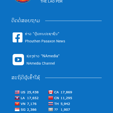
THE LAO PDR
ຕິດຕໍ່ສອບຖາມ
ຂ່າວ "ຜູ້ແທນປະຊາຊົນ"

Phouthen Pasaxon News
ຊ່ອງຂ່າວ "NAmedia"

NAmedia Channel
ສະຖິຕິຜູ້ເຂົ້າໃຊ້