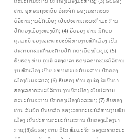
ຄະນະກຳມະການ ປົກຄອງເມືອງມະຫາໄຊ; (3) ຮັບຮອງ
ທ່ານ ອຸທອນຖະຫວິນ ວໍລະຈັກ ຮອງເລຂາຄະນະ
ບໍລິຫານງານພັກເມືອງ ເປັນປະທານຄະນະກຳມະ ການ
ປົກຄອງເມືອງໜອງບົກ; (4) ຮັບຮອງ ທ່ານ ນິກອນ
ຄຸດມະນີ ຮອງເລຂາຄະນະບໍລິຫານງານພັກເມືອງ ເປັນ
ປະທານຄະນະກຳມະການປົກ ຄອງເມືອງຫີນບູນ; (5)
ຮັບຮອງ ທ່ານ ຄຸນສີ ແສງດາລາ ຮອງເລຂາຄະນະບໍລິຫານ
ງານພັກເມືອງ ເປັນປະທານຄະນະກຳມະການ ປົກຄອງ
ເມືອງຍົມມະລາດ; (6) ຮັບຮອງ ທ່ານ ຄູນໄຊ ໄພປັນຍາ
ຮອງເລຂາຄະນະບໍລິຫານງານພັກເມືອງ ເປັນປະທານ
ຄະນະກຳມະການ ປົກຄອງເມືອງບົວລະພາ; (7) ຮັບຮອງ
ທ່ານ ສົມບັດ ປັນຍາສິດ ຮອງເລຂາຄະນະບໍລິຫານງານພັກ
ເມືອງ ເປັນປະທານຄະນະກຳມະການ ປົກຄອງເມືອງນາ
ກາຍ;(8)ຮັບຮອງ ທ່ານ ວິໄລ ພົມມະຈັກ ຮອງເລຂາຄະນະ