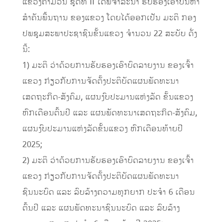
ແຂວງຄຳມ່ວນ ຊຸດທີ II ໄດ້ພິຈາລະນາ ຮັບຮອງເອົາບັນຫາ
ສໍາຄັນພື້ນຖານ ຂອງແຂວງ ໂດຍໄດ້ອອກເປັນ ມະຕິ ກອງ
ປພຊຸມສະພາປະຊາຊົນຂັ້ນແຂວງ ຈໍານວນ 22 ສະບັບ ດັ່ງ
ນີ້:
1) ມະຕິ ວ່າດ້ວຍການຮັບຮອງເອົາບົດລາຍງານ ຂອງເຈົ້າ
ແຂວງ ກ່ຽວກັບການຈັດຕັ້ງປະຕິບັດແຜນພັດທະນາ
ເສດຖະກິດ-ສັງຄົມ, ແຜນງົບປະມານແຫ່ງລັດ ຂັ້ນແຂວງ
ຫົກເດືອນຕົ້ນປີ ແລະ ແຜນພັດທະນາເສດຖະກິດ-ສັງຄົມ,
ແຜນງົບປະມານແຫ່ງລັດຂັ້ນແຂວງ ຫົກເດືອນທ້າຍປີ
2025;
2) ມະຕິ ວ່າດ້ວຍການຮັບຮອງເອົາບົດລາຍງານ ຂອງເຈົ້າ
ແຂວງ ກ່ຽວກັບການຈັດຕັ້ງປະຕິບັດແຜນພັດທະນາ
ຊົນນະບົດ ແລະ ລົບລ້າງຄວາມທຸກຍາກ ປະຈຳ 6 ເດືອນ
ຕົ້ນປີ ແລະ ແຜນພັດທະນາຊົນນະບົດ ແລະ ລົບລ້າງ