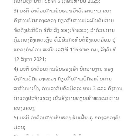
ຄວາມທຸກຍາກ ປະຈຳ 6 ເດືອນທ້າຍປີ 2025;
3) ມະຕິ ວ່າດ້ວຍການຮັບຮອງເອົາບົດລາຍງານ ຂອງ
ອົງການປົກຄອງແຂວງ ກ່ຽວກັບການປະເມີນຜົນການ
ຈັດຕັ້ງປະຕິບັດ ຂໍ້ຕົກລົງ ຂອງເຈົ້າແຂວງ ວ່າດ້ວຍການ
ຄຸ້ມຄອງສິ່ງເສດເຫຼືອ ທີ່ມີຜົນກະທົບຕໍ່ສິ່ງແວດລ້ອມ ຢູ່
ແຂວງຄຳມ່ວນ ສະບັບເລກທີ 1163/ຈຂ.ຄມ, ລົງວັນທີ
12 ສິງຫາ 2021;
4) ມະຕິ ວ່າດ້ວຍການຮັບຮອງເອົາ ບົດລາຍງານ ຂອງ
ອົງການປົກຄອງແຂວງ ກ່ຽວກັບການຍົກລະດັບດ່ານ
ສາກົນນາເພົ້າ, ດ່ານສາກົນຂົວມິດຕະພາບ 3 ແລະ ອົງການ
ກາແດງປະຈຳແຂວງ ເປັນອົງການທຽບເທົ່າພະແນກການ
ຂອງແຂວງ;
5) ມະຕິ ວ່າດ້ວຍການຮັບຮອງ ຊົນເຜົ່າບຣູ ຂອງແຂວງຄໍາ
ມ່ວນ;