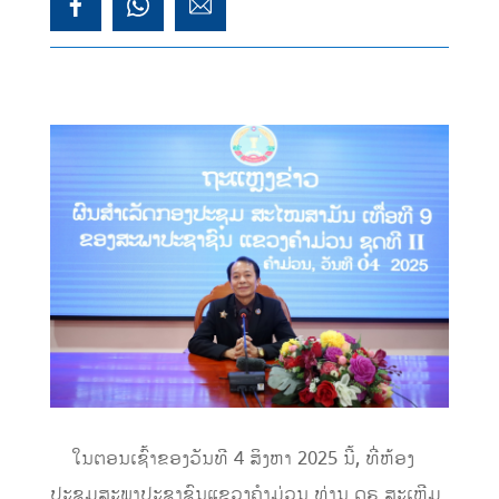
ໃນຕອນເຊົ້າຂອງວັນທີ 4 ສິງຫາ 2025 ນີ້, ທີ່ຫ້ອງ
ປະຊຸມສະພາປະຊາຊົນແຂວງຄຳມ່ວນ ທ່ານ ດຣ ສະເຫຼີມ