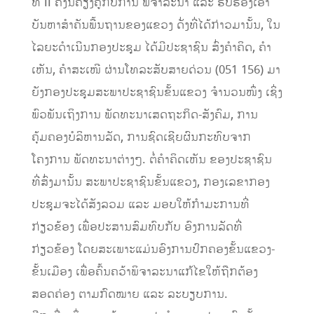
ທີ II ຄັ້ງນີ້ຄຽງຄູ່ກັບການ ພິຈາລະນາ ແລະ ຮັບຮອງເອົາ
ບັນຫາສໍາຄັນພື້ນຖານຂອງແຂວງ ດັ່ງທີ່ໄດ້ກ່າວມານັ້ນ, ໃນ
ໄລຍະດໍາເນີນກອງປະຊຸມ ໄດ້ມີປະຊາຊົນ ສົ່ງຄໍາຄິດ, ຄໍາ
ເຫັນ, ຄໍາສະເໜີ ຜ່ານໂທລະສັບສາຍດ່ວນ (051 156) ມາ
ຍັງກອງປະຊຸມສະພາປະຊາຊົນຂັ້ນແຂວງ ຈໍານວນໜຶ່ງ ເຊິ່ງ
ພົວພັນເຖິງການ ພັດທະນາເສດຖະກິດ-ສັງຄົມ, ການ
ຄຸ້ມຄອງບໍລິຫານລັດ, ການຊົດເຊີຍຜົນກະທົບຈາກ
ໂຄງການ ພັດທະນາຕ່າງໆ. ຕໍ່ຄໍາຄິດເຫັນ ຂອງປະຊາຊົນ
ທີ່ສົ່ງມານັ້ນ ສະພາປະຊາຊົນຂັ້ນແຂວງ, ກອງເລຂາກອງ
ປະຊຸມຈະໄດ້ສັງລວມ ແລະ ມອບໃຫ້ກໍາມະການທີ່
ກ່ຽວຂ້ອງ ເພື່ອປະສານສົມທົບກັບ ອົງການລັດທີ່
ກ່ຽວຂ້ອງ ໂດຍສະເພາະແມ່ນອົງການປົກຄອງຂັ້ນແຂວງ-
ຂັ້ນເມືອງ ເພື່ອຄົ້ນຄວ້າພິຈາລະນາແກ້ໄຂໃຫ້ຖືກຕ້ອງ
ສອດຄ່ອງ ຕາມກົດໝາຍ ແລະ ລະບຽບການ.