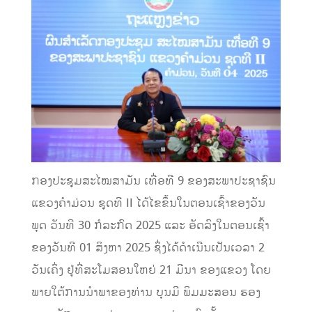
ກອງປະຊຸມສະໄໝສາມັນ ເທື່ອທີ 9 ຂອງສະພາປະຊາຊົນ
ແຂວງຄຳມ່ວນ ຊຸດທີ II ໄດ້ໄຂຂຶ້ນໃນຕອນເຊົ້າຂອງວັນ
ພຸດ ວັນທີ 30 ກໍລະກົດ 2025 ແລະ ອັດລົງໃນຕອນເຊົ້າ
ຂອງວັນທີ 01 ສິງຫາ 2025 ຊຶ່ງໄດ້ດໍາເນີນເປັນເວລາ 2
ວັນເຄິ່ງ ຢູ່ທີ່ສະໂມສອນໃຫຍ່ 21 ມີນາ ຂອງແຂວງ ໂດຍ
ພາຍໃຕ້ການນໍາພາຂອງທ່ານ ບຸນມີ ພິມມະສອນ ຮອງ