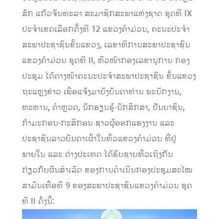
ສັກ ແກ້ວຈັນທະລາ ສະມາຊິກສະພາແຫ່ງຊາດ ຊຸດທີ IX
ປະຈໍາເຂດເລືອກຕັ້ງທີ 12 ແຂວງຄໍາມ່ວນ, ຄະນະປະຈໍາ
ສະພາປະຊາຊົນຂັ້ນແຂວງ, ເລຂາທິການສະພາປະຊາຊົນ
ແຂວງຄຳມ່ວນ ຊຸດທີ II, ຫົວໜ້າກອງເລຂານຸການ ກອງ
ປະຊຸມ ໄດ້ຕາງໜ້າຄະນະປະຈຳສະພາປະຊາຊົນ ຂັ້ນແຂວງ
ຖະແຫຼງຂ່າວ ເພື່ອແຈ້ງມາຍັງບັນດາທ່ານ ພະນັກງານ,
ທະຫານ, ຕຳຫຼວດ, ນັກຮຽນຮູ້-ນັກສຶກສາ, ປັນຍາຊົນ,
ກໍາມະກອນ-ກະສິກອນ ຊາວຜູ້ອອກແຮງງານ ແລະ
ປະຊາຊົນລາວບັນດາເຜົ່າໃນທົ່ວແຂວງຄຳມ່ວນ ທີ່ຢູ່
ພາຍໃນ ແລະ ຕ່າງປະເທດ ໄດ້ຮັບຊາບທົ່ວເຖິງກັນ
ກ່ຽວກັບຜົນສໍາເລັດ ຂອງການດໍາເນີນກອງປະຊຸມສະໄໝ
ສາມັນເທື່ອທີ 9 ຂອງສະພາປະຊາຊົນແຂວງຄຳມ່ວນ ຊຸດ
ທີ II ດັ່ງນີ້: