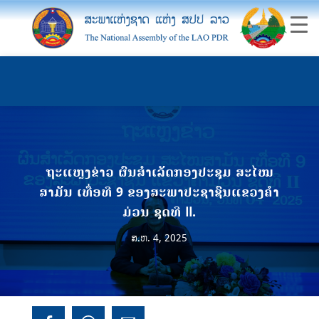
ຖະແຫຼງຂ່າວ ຜົນສຳເລັດກອງປະຊຸມ ສະໄໝ
ສາມັນ ເທື່ອທີ 9 ຂອງສະພາປະຊາຊົນແຂວງຄຳ
ມ່ວນ ຊຸດທີ II.
ສ.ຫ. 4, 2025