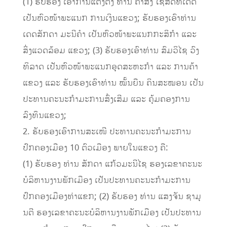
(1) ຮັບຮອງ ເອົາການແຕ່ງຕັ້ງ ທ່ານ ຄຳສິງ ໄຊສິດທິເດດ
ເປັນຫົວໜ້າພະແນກ ການເງິນແຂວງ; ຮັບຮອງເອົາທ່ານ
ເດດສັກດາ ມະນີຄຳ ເປັນຫົວໜ້າພະແນກກະສິກຳ ແລະ
ສິ່ງແວດລ້ອມ ແຂວງ; (3) ຮັບຮອງເອົາທ່ານ ສົມວິໄຊ ວົງ
ທິລາດ ເປັນຫົວໜ້າພະແນກອຸດສະຫະກຳ ແລະ ການຄ້າ
ແຂວງ ແລະ ຮັບຮອງເອົາທ່ານ ໝັ້ນຍືນ ຄິນສະໝອນ ເປັນ
ປະທານຄະນະກຳມະການສົ່ງເສີມ ແລະ ຄຸ້ມຄອງການ
ລົງທຶນແຂວງ;
2. ຮັບຮອງເອົາການສະເໜີ ປະທານຄະນະກຳມະການ
ປົກຄອງເມືອງ 10 ຕົວເມືອງ ພາຍໃນແຂວງ ຄື:
(1) ຮັບຮອງ ທ່ານ ສັກດາ ແກ້ວມະນີໄຊ ຮອງເລຂາຄະນະ
ບໍລິຫານງານພັກເມືອງ ເປັນປະທານຄະນະກຳມະການ
ປົກຄອງເມືອງທ່າແຂກ; (2) ຮັບຮອງ ທ່ານ ແສງຈັນ ຊາມຸ
ນຕີ ຮອງເລຂາຄະນະບໍລິຫານງານພັກເມືອງ ເປັນປະທານ