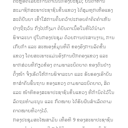
ຕະຫຼອດໄລຍະການດໍາເນີນກອງປະຊຸມ; ບັນດາທ່ານ
ສະມາຊິກສະພາປະຊາຊົນຂັ້ນແຂວງ ໄດ້ສຸມທຸກເຫື່ອແຮງ
ສະຕິປັນຍາ ເຂົ້າໃສ່ການຄົ້ນຄວ້າປະກອບຄໍາຄິດຄໍາເຫັນ
ຢ່າງຖີ່ຖວ້ນ ກົງໄປກົງມາ ຕໍ່ບັນດາເນື້ອໃນທີ່ໄດ້ນໍາມາ
ພິຈາລະນາ ຢູ່ໃນກອງປະຊຸມ ດ້ວຍການປະສານງານ, ການ
ເກັບກໍາ ແລະ ສະໜອງຂໍ້ມູນທີ່ດີ ຂອງອົງການລັດຂັ້ນ
ແຂວງ ໂດຍສະເພາະແມ່ນອົງການປົກຄອງແຂວງ ແລະ
ພາກສ່ວນທີ່ກ່ຽວຂ້ອງ ຕາມພາລະບົດບາດ ຂອງຕົນຢ່າງ
ຕັ້ງໜ້າ ຈຶ່ງເຮັດໃຫ້ການພິຈາລະນາ ແລະ ຮັບຮອງເອົາບັນ
ຫາສໍາຄັນພື້ນຖານ ຂອງແຂວງ ຕາມພາລະບົດບາດ, ສິດ
ແລະ ໜ້າທີຂອງສະພາປະຊາຊົນຂັ້ນແຂວງ ທີ່ກໍານົດໄວ້ໃນ
ລັດຖະທໍາມະນູນ ແລະ ກົດໝາຍ ໄດ້ຮັບຜົນສໍາເລັດຕາມ
ຄາດໝາຍທີ່ວາງໄວ້.
ກອງປະຊຸມສະໄໝສາມັນ ເທື່ອທີ 9 ຂອງສະພາປະຊາຊົນ