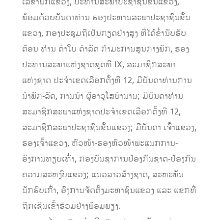
ເລຂາພັກແຂວງ, ປະທານສະພາປະຊາຊົນຂັ້ນແຂວງ,
ພ້ອມດ້ວຍບັນດາທ່ານ ຮອງປະທານສະພາປະຊາຊົນຂັ້ນ
ແຂວງ, ກອງປະຊຸມຖືເປັນກຽດຢ່າງສູງ ທີ່ໄດ້ຂໍ່ານັບຮັບ
ຕ້ອນ ທ່ານ ຄໍາໃບ ດໍາລັດ ກໍາມະການສູນກາງພັກ, ຮອງ
ປະທານສະພາແຫ່ງຊາດຊຸດທີ IX, ສະມາຊິກສະພາ
ແຫ່ງຊາດ ປະຈຳເຂດເລືອກຕັ້ງທີ 12, ມີບັນດາທ່ານການ
ນຳພັກ-ລັດ, ການນໍາ ຜູ້ອາວຸໂສບໍານານ; ມີບັນດາທ່ານ
ສະມາຊິກສະພາແຫ່ງຊາດປະຈຳເຂດເລືອກຕັ້ງທີ 12,
ສະມາຊິກສະພາປະຊາຊົນຂັ້ນແຂວງ; ມີບັນດາ ເຈົ້າແຂວງ,
ຮອງເຈົ້າແຂວງ, ຫົວໜ້າ-ຮອງຫົວໜ້າພະແນກການ-
ອົງການທຽບເທົ່າ, ກອງບັນຊາການປ້ອງກັນຊາດ-ປ້ອງກັນ
ຄວາມສະຫງົບແຂວງ; ແນວລາວສ້າງຊາດ, ສະຫະພັນ
ນັກຮົບເກົ່າ, ອົງການຈັດຕັ້ງມະຫາຊົນແຂວງ ແລະ ແຂກທີ່
ຖືກເຊີນເຂົ້າຮ່ວມຢ່າງພ້ອມພຽງ.