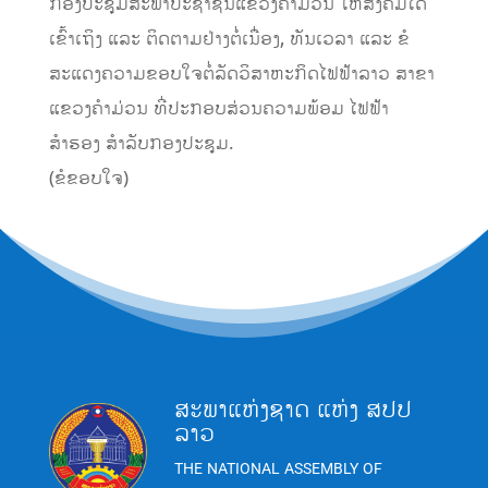
ກອງປະຊຸມສະພາປະຊາຊົນແຂວງຄໍາມ່ວນ ໃຫ້ສັງຄົມໄດ້
ເຂົ້າເຖິງ ແລະ ຕິດຕາມຢ່າງຕໍ່ເນື່ອງ, ທັນເວລາ ແລະ ຂໍ
ສະແດງຄວາມຂອບໃຈຕໍ່ລັດວິສາຫະກິດໄຟຟ້າລາວ ສາຂາ
ແຂວງຄໍາມ່ວນ ທີ່ປະກອບສ່ວນຄວາມພ້ອມ ໄຟຟ້າ
ສຳຮອງ ສໍາລັບກອງປະຊຸມ.
(ຂໍຂອບໃຈ)
ສະພາແຫ່ງຊາດ ແຫ່ງ ສປປ
ລາວ
THE NATIONAL ASSEMBLY OF