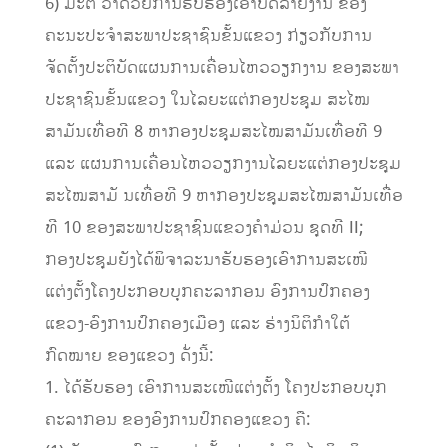
6) ມະຕິ ວ່າດ້ວຍການຮັບຮອງເອົາບົດລາຍງານ ຂອງ
ຄະນະປະຈຳສະພາປະຊາຊົນຂັ້ນແຂວງ ກ່ຽວກັບການ
ຈັດຕັ້ງປະຕິບັດແຜນການເຄື່ອນໄຫວວຽກງານ ຂອງສະພາ
ປະຊາຊົນຂັ້ນແຂວງ ໃນໄລຍະແຕ່ກອງປະຊຸມ ສະໄໝ
ສາມັນເທື່ອທີ 8 ຫາກອງປະຊຸມສະໄໝສາມັນເທື່ອທີ 9
ແລະ ແຜນການເຄື່ອນໄຫວວຽກງານໄລຍະແຕ່ກອງປະຊຸມ
ສະໄໝສາມັ ນເທື່ອທີ 9 ຫາກອງປະຊຸມສະໄໝສາມັນເທື່ອ
ທີ 10 ຂອງສະພາປະຊາຊົນແຂວງຄໍາມ່ວນ ຊຸດທີ II;
ກອງປະຊຸມຍັງໄດ້ພິຈາລະນາຮັບຮອງເອົາການສະເໜີ
ແຕ່ງຕັ້ງໂຄງປະກອບບຸກຄະລາກອນ ອົງການປົກຄອງ
ແຂວງ-ອົງການປົກຄອງເມືອງ ແລະ ຮ່າງນິຕິກໍາໃຕ້
ກົດໝາຍ ຂອງແຂວງ ດັ່ງນີ້:
1. ໄດ້ຮັບຮອງ ເອົາການສະເໜີແຕ່ງຕັ້ງ ໂຄງປະກອບບຸກ
ຄະລາກອນ ຂອງອົງການປົກຄອງແຂວງ ຄື: