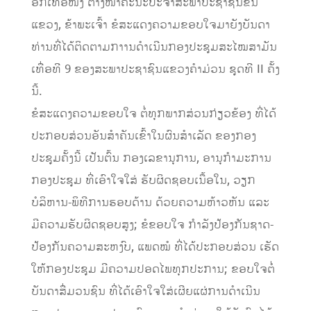
ອີກເທື່ອໜຶ່ງ ຕາງໜ້າຄະນະປະຈໍາສະພາປະຊາຊົນຂັ້ນ
ແຂວງ, ຂ້າພະເຈົ້າ ຂໍສະແດງຄວາມຂອບໃຈມາຍັງບັນດາ
ທ່ານທີ່ໄດ້ຕິດຕາມກາານດໍາເນີນກອງປະຊຸມສະໄໝສາມັນ
ເທື່ອທີ 9 ຂອງສະພາປະຊາຊົນແຂວງຄຳມ່ວນ ຊຸດທີ II ຄັ້ງ
ນີ້.
ຂໍສະແດງຄວາມຂອບໃຈ ຕໍ່ທຸກພາກສ່ວນກ່ຽວຂ້ອງ ທີ່ໄດ້
ປະກອບສ່ວນອັນສໍາຄັນເຂົ້າໃນຜົນສໍາເລັດ ຂອງກອງ
ປະຊຸມຄັ້ງນີ້ ເປັນຕົ້ນ ກອງເລຂານຸການ, ອານຸກໍາມະການ
ກອງປະຊຸມ ທີ່ເອົາໃຈໃສ່ ຮັບຜິດຊອບເນື້ອໃນ, ວຽກ
ບໍລິຫານ-ພິທີການຮອບດ້ານ ດ້ວຍຄວາມຫ້າວຫັນ ແລະ
ມີຄວາມຮັບຜິດຊອບສູງ; ຂໍຂອບໃຈ ກໍາລັງປ້ອງກັນຊາດ-
ປ້ອງກັນຄວາມສະຫງົບ, ແພດໝໍ ທີ່ໄດ້ປະກອບສ່ວນ ເຮັດ
ໃຫ້ກອງປະຊຸມ ມີຄວາມປອດໄພທຸກປະການ; ຂອບໃຈຕໍ່
ບັນດາສື່ມວນຊົນ ທີ່ໄດ້ເອົາໃຈໃສ່ເຜີຍແຜ່ການດໍາເນີນ