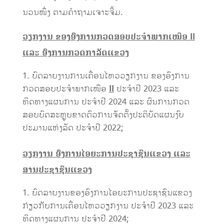
ນວນໜຶ່ງ ຕາມຄໍາຖາມເຈາະຈີ້ມ.
ວຽກງານ ຂອງອົງການກວດສອບປະຈໍາພາກເໜືອ
II
ແລະ ອົງການກວດກາລັດແຂວງ
ບົດລາຍງານການເຄື່ອນໄຫວວຽກງານ ຂອງອົງການ
ກວດສອບປະຈໍາພາກເໜືອ
II
ປະຈໍາປີ 2023 ແລະ
ທິດທາງແຜນການ ປະຈໍາປີ 2024 ແລະ ຜົນການກວດ
ສອບບົດສະຫຼຸບຂາດຕົວການຈັດຕັ້ງປະຕິບັດແຜນງົບ
ປະມານແຫ່ງລັດ ປະຈໍາປີ 2022;
ວຽກງານ ອົງການໄອຍະການປະຊາຊົນແຂວງ ແລະ
ສານປະຊາຊົນແຂວງ
ບົດລາຍງານຂອງອົງການໄອຍະການປະຊາຊົນແຂວງ
ກ່ຽວກັບການເຄື່ອນໄຫວວຽກງານ ປະຈໍາປີ 2023 ແລະ
ທິດທາງແຜນການ ປະຈໍາປີ 2024;