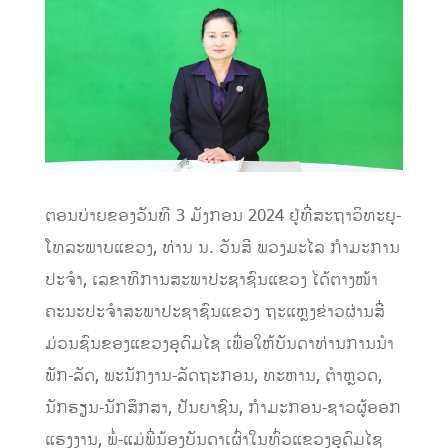
ຕອນບ່າຍຂອງວັນທີ 3 ມັງກອນ 2024 ຢູ່ທີ່ສະຖາວິທະຍຸ-
ໂທລະພາບແຂວງ, ທ່ານ ນ. ວັນສີ ພວງມະໄລ ກໍາມະການ
ປະຈໍາ, ເລຂາທິການສະພາປະຊາຊົນແຂວງ ໄດ້ຕາງໜ້າ
ຄະນະປະຈຳສະພາປະຊາຊົນແຂວງ ຖະແຫຼງຂ່າວຜ່ານສື່
ມ່ວນຊົນຂອງແຂວງອຸດົມໄຊ ເພື່ອໃຫ້ບັນດາທ່ານການນໍາ
ພັກ-ລັດ, ພະນັກງານ-ລັດຖະກອນ, ທະຫານ, ຕຳຫຼວດ,
ນັກຮຽນ-ນັກສຶກສາ, ປັນຍາຊົນ, ກຳມະກອນ-ຊາວຜູ້ອອກ
ແຮງງານ, ພໍ່-ແມ່ພີ່ນ້ອງບັນດາເຜົ່າໃນທົ່ວແຂວງອຸດົມໄຊ