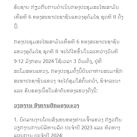
ຮັບຊາບ ກ່ຽວກັບການດໍາເນີນກອງປະຊຸມສະໄໝສາມັນ
ເທື່ອທີ 6 ຂອງສະພາປະຊາຊົນແຂວງອຸດົມໄຊ ຊຸດທີ II ດັ່ງ
ນີ້:
ກອງປະຊຸມສະໄໝສາມັນເທື່ອທີ 6 ຂອງສະພາປະຊາຊົນ
ແຂວງອຸດົມໄຊ ຊຸດທີ II ຈະໄດ້ໄຂຂຶ້ນໃນລະຫວ່າງວັນທີ
9-12 ມັງກອນ 2024 ໃຊ້ເວລາ 3 ວັນເຄິ່ງ, ຢູ່ທີ່
ສະໂມສອນແຂວງ
.
ກອງປະຊຸມຄັ້ງນີ້ບັນດາທ່ານສະມາຊິກ
ສະພາປະຊາຊົນແຂວງ ຈະໄດ້ສຸມໃສ່ຄົ້ນຄວ້າ, ພິຈາລະນາ
ແລະ ຮັບຮອງເນື້ອໃນສໍາຄັນຂອງແຂວງດັ່ງນີ້:
ວຽກງານ ອົງການປົກຄອງແຂວງ
ບົດລາຍງານໂດຍສັງເຂບຂອງທ່ານເຈົ້າແຂວງ ກ່ຽວກັບ
ວຽກງານການບໍລິຫານລັດ ປະຈຳປີ 2023 ແລະ ທິດທາງ
ແຜນການ ປະຈໍາປີ 2024;