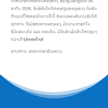
ປະຫວັດສາດທີ່ສໍາຄັນຂອງຊາດ, ສະເຫຼີມສະຫຼອງປີໃໝ່
ສາກົນ 2024, ຈັດພິທີເປີດປີທ່ອງທ່ຽວຂອງແຂວງ ຕິດພັນ
ກັບບຸນປີໃໝ່ຂອງບັນດາເຜົ່ານີ້ ຂໍອວຍພອນອັນປະເສີດໃຫ້
ທຸກທ່ານ ຈົ່ງມີສຸຂະພາບແຂງແຮງ, ມີຄວາມຜາສຸກໃນ
ຊີວິດສ່ວນຕົວ ແລະ ຄອບຄົວ, ມີຜົນສໍາເລັດອັນໃຫຍ່ຫຼວງ
ກວ່າເກົ່າ
(ຂໍຂອບໃຈ)!
ພາບ/ຂ່າວ: ສະພາປະຊາຊົນແຂວງ.