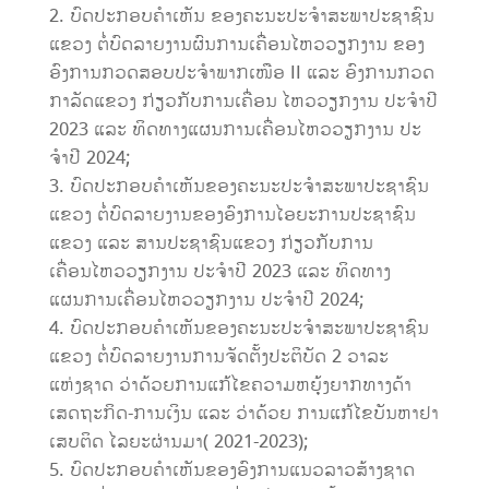
ບົດປະກອບຄໍາເຫັນ ຂອງຄະນະປະຈໍາສະພາປະຊາຊົນ
ແຂວງ ຕໍ່ບົດລາຍງານຜົນການເຄື່ອນໄຫວວຽກງານ ຂອງ
ອົງການກວດສອບປະຈໍາພາກເໜືອ II ແລະ ອົງການກວດ
ກາລັດແຂວງ ກ່ຽວກັບການເຄື່ອນ ໄຫວວຽກງານ ປະຈໍາປີ
2023 ແລະ ທິດທາງແຜນການເຄື່ອນໄຫວວຽກງານ ປະ
ຈໍາປີ 2024;
ບົດປະກອບຄໍາເຫັນຂອງຄະນະປະຈໍາສະພາປະຊາຊົນ
ແຂວງ ຕໍ່ບົດລາຍງານຂອງອົງການໄອຍະການປະຊາຊົນ
ແຂວງ ແລະ ສານປະຊາຊົນແຂວງ ກ່ຽວກັບການ
ເຄື່ອນໄຫວວຽກງານ ປະຈໍາປີ 2023 ແລະ ທິດທາງ
ແຜນການເຄື່ອນໄຫວວຽກງານ ປະຈໍາປີ 2024;
ບົດປະກອບຄໍາເຫັນຂອງຄະນະປະຈໍາສະພາປະຊາຊົນ
ແຂວງ ຕໍ່ບົດລາຍງານການຈັດຕັ້ງປະຕິບັດ 2 ວາລະ
ແຫ່ງຊາດ ວ່າດ້ວຍການແກ້ໄຂຄວາມຫຍຸ້ງຍາກທາງດ້າ
ເສດຖະກິດ-ການເງິນ ແລະ ວ່າດ້ວຍ ການແກ້ໄຂບັນຫາຢາ
ເສບຕິດ ໄລຍະຜ່ານມາ( 2021-2023);
ບົດປະກອບຄໍາເຫັນຂອງອົງການແນວລາວສ້າງຊາດ