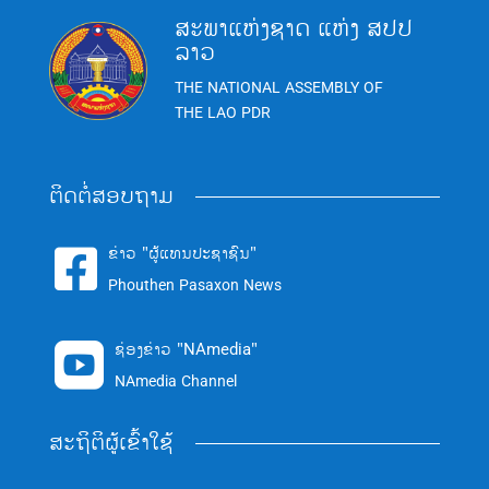
ສະພາແຫ່ງຊາດ ແຫ່ງ ສປປ
ລາວ
THE NATIONAL ASSEMBLY OF
THE LAO PDR
ຕິດຕໍ່ສອບຖາມ
ຂ່າວ "ຜູ້ແທນປະຊາຊົນ"

Phouthen Pasaxon News
ຊ່ອງຂ່າວ "NAmedia"

NAmedia Channel
ສະຖິຕິຜູ້ເຂົ້າໃຊ້