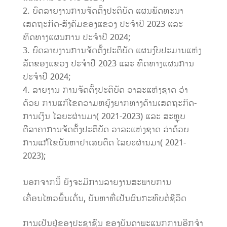
ບົດລາຍງານການຈັດຕັ້ງປະຕິບັດ ແຜນພັດທະນາ
ເສດຖະກິດ-ສັງຄົມຂອງແຂວງ ປະຈຳປີ 2023 ແລະ
ທິດທາງແຜນການ ປະຈໍາປີ 2024;
ບົດລາຍງານການຈັດຕັ້ງປະຕິບັດ ແຜນງົບປະມານແຫ່ງ
ລັດຂອງແຂວງ ປະຈຳປີ 2023 ແລະ ທິດທາງແຜນການ
ປະຈໍາປີ 2024;
ລາຍງານ ການຈັດຕັ້ງປະຕິບັດ ວາລະແຫ່ງຊາດ ວ່າ
ດ້ວຍ ການແກ້ໄຂຄວາມຫຍຸ້ງຍາກທາງດ້ານເສດຖະກິດ-
ການເງິນ ໄລຍະຜ່ານມາ( 2021-2023) ແລະ ສະຫຼຸບ
ຕີລາຄາການຈັດຕັ້ງປະຕິບັດ ວາລະແຫ່ງຊາດ ວ່າດ້ວຍ
ການແກ້ໄຂບັນຫາຢາເສບຕິດ ໄລຍະຜ່ານມາ( 2021-
2023);
ນອກຈາກນີ້ ຍັງຈະມີການລາຍງານສະພາບການ
ເຄື່ອນໄຫວພົ້ນເດັ່ນ, ບັນຫາທີ່ເປັນຜົນກະທົບຕໍ່ຊີວິດ
ການເປັນຢູ່ຂອງປະຊາຊົນ ຂອງບັນດາພະແນກການອີກຈໍາ