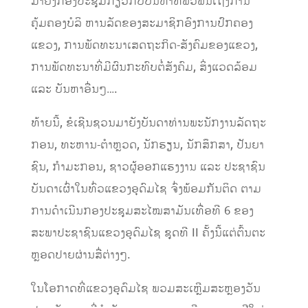
ມາຍັງກອງປະຊຸມກ່ຽວກັບບັນຫາທີ່ພົວພັນເຖິງການ
ຄຸ້ມຄອງບໍລິ ຫານລັດຂອງສະມາຊິກອົງການປົກຄອງ
ແຂວງ, ການພັດທະນາເສດຖະກິດ-ສັງຄົມຂອງແຂວງ,
ການພັດທະນາທີ່ມີຜົນກະທົບຕໍ່ສັງຄົມ, ສິ່ງແວດລ້ອມ
ແລະ ບັນຫາອື່ນໆ….
ທ້າຍນີ້, ຂໍເຊີນຊວນມາຍັງບັນດາທ່ານພະນັກງານລັດຖະ
ກອນ, ທະຫານ-ຕໍາຫຼວດ, ນັກຮຽນ, ນັກສຶກສາ, ປັນຍາ
ຊົນ, ກຳມະກອນ, ຊາວຜູ້ອອກແຮງງານ ແລະ ປະຊາຊົນ
ບັນດາເຜົ່າໃນທົ່ວແຂວງອຸດົມໄຊ ຈົ່ງພ້ອມກັນຕິດ ຕາມ
ການດໍາເນີນກອງປະຊຸມສະໄໝສາມັນເທື່ອທີ 6 ຂອງ
ສະພາປະຊາຊົນແຂວງອຸດົມໄຊ ຊຸດທີ II ຄັ້ງນີ້ແຕ່ຕົ້ນຕະ
ຫຼອດປາຍຜ່ານສື່ຕ່າງໆ.
ໃນໂອກາດທີ່ແຂວງອຸດົມໄຊ ພວມສະເຫຼີມສະຫຼອງວັນ