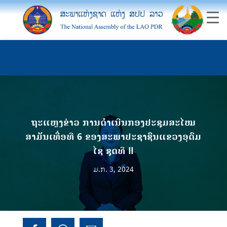
ຖະແຫຼງຂ່າວ ການດໍາເນີນກອງປະຊຸມສະໄໝ
ສາມັນເທື່ອທີ 6 ຂອງສະພາປະຊາຊົນແຂວງອຸດົມ
ໄຊ ຊຸດທີ II
ມ.ກ. 3, 2024