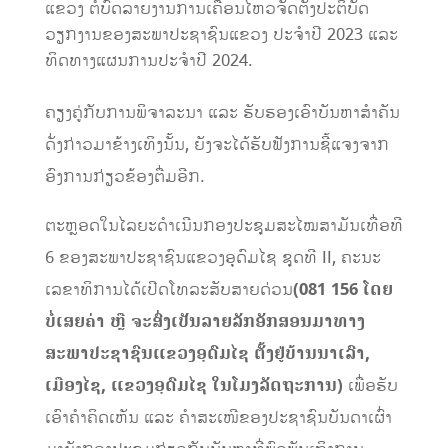
ແຂວງ ຕໍ່ບົດລາຍງານການເຄື່ອນໄຫວຈັດຕັ້ງປະຕິບັດ
ວຽກງານຂອງສະພາປະຊາຊົນແຂວງ ປະຈໍາປີ 2023 ແລະ
ທິດທາງແຜນການປະຈໍາປີ 2024.
ຄຽງຄູ່ກັບການພິຈາລະນາ ແລະ ຮັບຮອງເອົາບັນຫາສຳຄັນ
ດັ່ງກ່າວມາຂ້າງເທິງນັ້ນ, ຍັງຈະໄດ້ຮັບຟັງການຊີ້ແຈງຈາກ
ອົງການກ່ຽວຂ້ອງຕື່ມອີກ.
ຕະຫຼອດໃນໄລຍະດຳເນີນກອງປະຊຸມສະໄໝສາມັນເທື່ອທີ
6 ຂອງສະພາປະຊາຊົນແຂວງອຸດົມໄຊ ຊຸດທີ II, ຄະນະ
ເລຂາທິການໄດ້ເປີດໂທລະສັບສາຍດ່ວນ
(081 156 ໂດຍ
ບໍ່ເສຍຄ່າ ຫຼື ຈະສົ່ງເປັນລາຍລັກອັກສອນມາທາງ
ສະພາປະຊາຊົນແຂວງອຸດົມໄຊ ຕັ້ງຢູ່ບ້ານນາເລົາ,
ເມືອງໄຊ, ແຂວງອຸດົມໄຊ ໃນໂມງລັດຖະການ)
ເພື່ອຮັບ
ເອົາຄໍາຄິດເຫັນ ແລະ ຄໍາສະເໜີຂອງປະຊາຊົນບັນດາເຜົ່າ