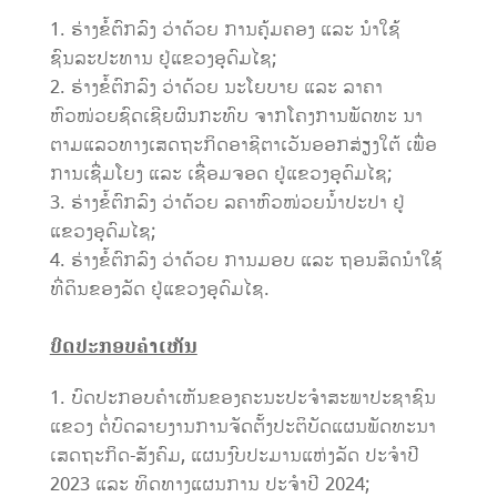
ຮ່າງຂໍ້ຕົກລົງ ວ່າດ້ວຍ ການຄຸ້ມຄອງ ແລະ ນໍາໃຊ້
ຊົນລະປະທານ ຢູ່ແຂວງອຸດົມໄຊ;
ຮ່າງຂໍ້ຕົກລົງ ວ່າດ້ວຍ ນະໂຍບາຍ ແລະ ລາຄາ
ຫົວໜ່ວຍຊົດເຊີຍຜົນກະທົບ ຈາກໂຄງການພັດທະ ນາ
ຕາມແລວທາງເສດຖະກິດອາຊີຕາເວັນອອກສ່ຽງໃຕ້ ເພື່ອ
ການເຊື່ມໂຍງ ແລະ ເຊື່ອມຈອດ ຢູ່ແຂວງອຸດົມໄຊ;
ຮ່າງຂໍ້ຕົກລົງ ວ່າດ້ວຍ ລຄາຫົວໜ່ວຍນໍ້າປະປາ ຢູ່
ແຂວງອຸດົມໄຊ;
ຮ່າງຂໍ້ຕົກລົງ ວ່າດ້ວຍ ການມອບ ແລະ ຖອນສິດນໍາໃຊ້
ທີ່ດິນຂອງລັດ ຢູ່ແຂວງອຸດົມໄຊ.
ບົດປະກອບຄຳເຫັນ
ບົດປະກອບຄໍາເຫັນຂອງຄະນະປະຈໍາສະພາປະຊາຊົນ
ແຂວງ ຕໍ່ບົດລາຍງານການຈັດຕັ້ງປະຕິບັດແຜນພັດທະນາ
ເສດຖະກິດ-ສັງຄົມ, ແຜນງົບປະມານແຫ່ງລັດ ປະຈຳປີ
2023 ແລະ ທິດທາງແຜນການ ປະຈໍາປີ 2024;