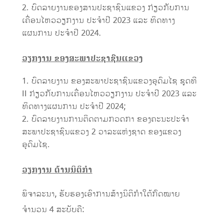
ບົດລາຍງານຂອງສານປະຊາຊົນແຂວງ ກ່ຽວກັບການ
ເຄື່ອນໄຫວວຽກງານ ປະຈຳປີ 2023 ແລະ ທິດທາງ
ແຜນການ ປະຈໍາປີ 2024.
ວຽກງານ ຂອງສະພາປະຊາຊົນແຂວງ
ບົດລາຍງານ ຂອງສະພາປະຊາຊົນແຂວງອຸດົມໄຊ ຊຸດທີ
II ກ່ຽວກັບການເຄື່ອນໄຫວວຽກງານ ປະຈຳປີ 2023 ແລະ
ທິດທາງແຜນການ ປະຈໍາປີ 2024;
ບົດລາຍງານການຕິດຕາມກວດກາ ຂອງຄະນະປະຈໍາ
ສະພາປະຊາຊົນແຂວງ 2 ວາລະແຫ່ງຊາດ ຂອງແຂວງ
ອຸດົມໄຊ.
ວຽກງານ ດ້ານນິຕິກໍາ
ພິຈາລະນາ, ຮັບຮອງເອົາການສ້າງນິຕິກຳໃຕ້ກົດໝາຍ
ຈຳນວນ 4 ສະບັບຄື: