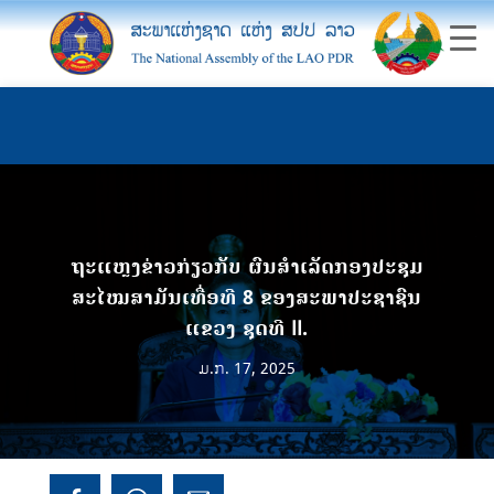
ຖະແຫຼງຂ່າວກ່ຽວກັບ ຜົນສໍາເລັດກອງປະຊຸມ
ສະໄໝສາມັນເທື່ອທີ 8 ຂອງສະພາປະຊາຊົນ
ແຂວງ ຊຸດທີ II.
ມ.ກ. 17, 2025