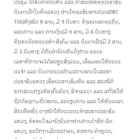
ປະຊຸມ ໄດ້ຮັບຄໍາຄິດເຫັນ ແລະ ຄໍາສະເໜີຂອງປະຊາຊົນ
ບັນດາເຜົ່າໃນທົ່ວແຂວງ ຜ່ານໂທລະສັບສາຍດ່ວນ(081
156)ທັງໝົດ 8 ສາຍ, ມີ 9 ບັນຫາ: ຂົງເຂດເສດຖະກິດ,
ແຜນການ ແລະ ການເງິນ(ມີ 6 ສາຍ, ມີ 6 ບັນຫາ);
ຂົງເຂດວັດທະນະທຳ-ສັງຄົມ ແລະ ບັນດາເຜົ່າ(ມີ 2 ສາຍ,
ມີ 3 ບັນຫາ); ຕໍ່ກັບຄໍາຄິດເຫັນດັ່ງກ່າວ ຄະນະ
ເລຂາທິການຈະໄດ້ສະຫຼຸບສັງລວມ, ເພື່ອມອບໃຫ້ຄະນະ
ປະຈໍາ ແລະ ບັນດາຄະນະກໍາມະການພາຍໃນສະພາ
ປະຊາຊົນແຂວງ ເພື່ອປະສານສົມທົບ ແລະ ສະເໜີຕໍ່
ພາກສ່ວນກ່ຽວຂ້ອງຄົ້ນຄ້ວາ, ພິຈາລະນາ ແລະ ແກ້ໄຂໃຫ້
ຖືກຕ້ອງຕາມກົດໝາຍ, ລະບຽບການ ແລະ ໃຫ້ທັນເວລາ.
ອີກເທື່ອໜຶ່ງ ຕາງໜ້າໃຫ້ຄະນະປະຈຳສະພາປະຊາຊົນ
ແຂວງ, ຂໍຂອບໃຈມາຍັງບັນດາທ່ານການນໍາພັກ-ລັດ
ແຂວງ, ພະນັກງານລັດຖະກອນ, ທະຫານ-ຕໍາຫຼວດ,