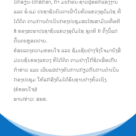
ນັກຮຽນ-ນັກສຶກສາ, ກຳ ມະກອນ-ຊາວຜູ້ອອກແຮງງານ
ແລະ ພໍ່-ແມ່ ປະຊາຊົນບັນດາເຜົ່າໃນທົ່ວແຂວງອຸດົມໄຊ ທີ່
ໄດ້ຕິດ ຕາມການດໍາເນີນກອງປະຊຸມສະໄໝສາມັນເທື່ອທີ
8 ຂອງສະພາປະຊາຊົນແຂວງອຸດົມໄຊ ຊຸດທີ II ຄັ້ງນີ້ແຕ່
ຕົ້ນຕະຫຼອດປາຍ.
ຂໍສະແດງຄວາມຂອບໃຈ ແລະ ຊົມເຊີຍຢ່າງຈິງໃຈມາຍັງສື່
ມ່ວນຊົນຂອງແຂວງ ທີ່ໄດ້ຕິດ ຕາມຢ່າງໃກ້ຊິດເພື່ອເກັບ
ກໍາຂ່າວ ແລະ ເຜີຍແຜ່ຢ່າງທັນການກ່ຽວກັບການດໍາເນີນ
ກອງປະຊຸມ ໃຫ້ແກ່ສັງຄົມໄດ້ຮັບຊາບຢ່າງທົ່ວເຖິງ.
(ຂໍຂອບໃຈ)!
ພາບ/ຂ່າວ: ສພຂ.