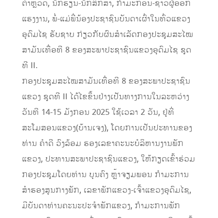
ຕຳຫຼວດ, ນັກຮຽນ-ນັກສຶກສາ, ກຳມະກອນ-ຊາວຜູ້ອອກ
ແຮງງານ, ພໍ່-ແມ່ພີ່ນ້ອງປະຊາຊົນບັນດາເຜົ່າໃນທົ່ວແຂວງ
ອຸດົມໄຊ ຮັບຊາບ ກ່ຽວກັບຜົນສໍາເລັດກອງປະຊຸມສະໄໝ
ສາມັນເທື່ອທີ 8 ຂອງສະພາປະຊາຊົນແຂວງອຸດົມໄຊ ຊຸດ
ທີ II.
ກອງປະຊຸມສະໄໝສາມັນເທື່ອທີ 8 ຂອງສະພາປະຊາຊົນ
ແຂວງ ຊຸດທີ II ໄດ້ໄຂຂຶ້ນຢ່າງເປັນທາງການໃນລະຫວ່າງ
ວັນທີ 14-15 ມັງກອນ 2025 ໃຊ້ເວລາ 2 ວັນ, ຢູ່ທີ່
ສະໂມສອນແຂວງ(ບ້ານເຈງ), ໂດຍການເປັນປະທານຂອງ
ທ່ານ ຄໍາດີ ວົງລ້ອມ ຮອງເລຂາຄະນະບໍລິຫານງານພັກ
ແຂວງ, ປະທານສະພາປະຊາຊົນແຂວງ, ໃຫ້ກຽດເຂົ້າຮ່ວມ
ກອງປະຊຸມໂດຍທ່ານ ບຸນຄົງ ຫຼ້າຈຽມພອນ ກໍາມະການ
ສໍາຮອງສູນກາງພັກ, ເລຂາພັກແຂວງ-ເຈົ້າແຂວງອຸດົມໄຊ,
ມີບັນດາທ່ານຄະນະປະຈໍາພັກແຂວງ, ກຳມະການພັກ