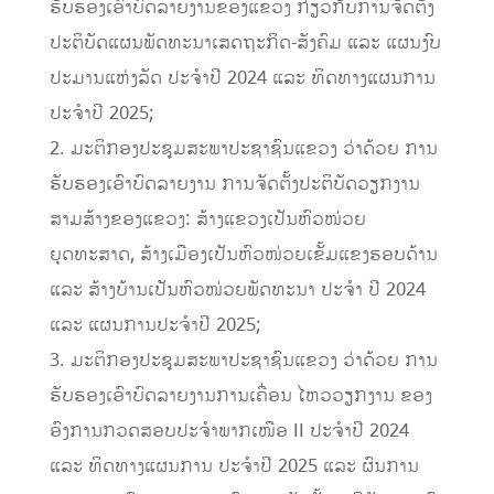
ຮັບຮອງເອົາບົດລາຍງານຂອງແຂວງ ກ່ຽວກັບການຈັດຕັ້ງ
ປະຕິບັດແຜນພັດທະນາເສດຖະກິດ-ສັງຄົມ ແລະ ແຜນງົບ
ປະມານແຫ່ງລັດ ປະຈຳປີ 2024 ແລະ ທິດທາງແຜນການ
ປະຈໍາປີ 2025;
2. ມະຕິກອງປະຊຸມສະພາປະຊາຊົນແຂວງ ວ່າດ້ວຍ ການ
ຮັບຮອງເອົາບົດລາຍງານ ການຈັດຕັ້ງປະຕິບັດວຽກງານ
ສາມສ້າງຂອງແຂວງ: ສ້າງແຂວງເປັນຫົວໜ່ວຍ
ຍຸດທະສາດ, ສ້າງເມືອງເປັນຫົວໜ່ວຍເຂັ້ມແຂງຮອບດ້ານ
ແລະ ສ້າງບ້ານເປັນຫົວໜ່ວຍພັດທະນາ ປະຈໍາ ປີ 2024
ແລະ ແຜນການປະຈໍາປີ 2025;
3. ມະຕິກອງປະຊຸມສະພາປະຊາຊົນແຂວງ ວ່າດ້ວຍ ການ
ຮັບຮອງເອົາບົດລາຍງານການເຄື່ອນ ໄຫວວຽກງານ ຂອງ
ອົງການກວດສອບປະຈໍາພາກເໜືອ II ປະຈຳປີ 2024
ແລະ ທິດທາງແຜນການ ປະຈໍາປີ 2025 ແລະ ຜົນການ