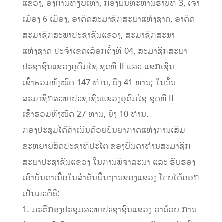
ແຂວງ, ອົງການທຽບເທົ່າ, ກອງພົນທະຫານຮາບທີ 3, ເຈົ້າ
ເມືອງ 6 ເມືອງ, ອາດີດສະມາຊິກສະພາແຫ່ງຊາດ, ອາດີດ
ສະມາຊິກສະພາປະຊາຊົນແຂວງ, ສະມາຊິກສະພາ
ແຫ່ງຊາດ ປະຈໍາເຂດເລືອກຕັ້ງທີ 04, ສະມາຊິກສະພາ
ປະຊາຊົນແຂວງອຸດົມໄຊ ຊຸດທີ II ແລະ ແຂກເຊີນ
ເຂົ້າຮ່ວມທັງໝົດ 147 ທ່ານ, ຍິງ 41 ທ່ານ; ໃນນັ້ນ
ສະມາຊິກສະພາປະຊາຊົນແຂວງອຸດົມໄຊ ຊຸດທີ II
ເຂົ້າຮ່ວມທັງໝົດ 27 ທ່ານ, ຍິງ 10 ທ່ານ.
ກອງປະຊຸມໄດ້ດໍາເນີນດ້ວຍບັນຍາກາດແຫ່ງການເສີມ
ຂະຫຍາຍສິດປະຊາທິປະໄຕ ຂອງບັນດາທ່ານສະມາຊິກ
ສະພາປະຊາຊົນແຂວງ ໃນການພິຈາລະນາ ແລະ ຮັບຮອງ
ເອົາບັນດາເນື້ອໃນສໍາຄັນພື້ນຖານຂອງແຂວງ ໂດຍໄດ້ອອກ
ເປັນມະຕິຄື:
1. ມະຕິກອງປະຊຸມສະພາປະຊາຊົນແຂວງ ວ່າດ້ວຍ ການ