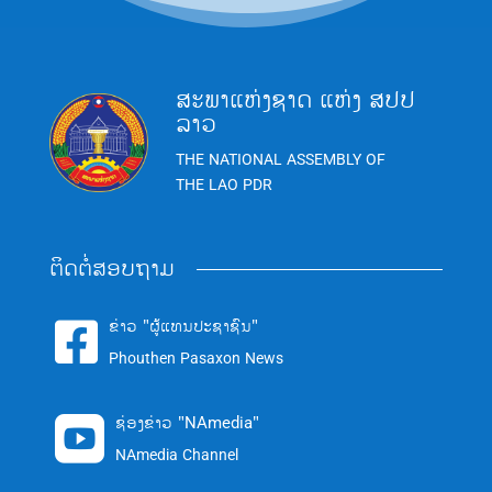
ສະພາແຫ່ງຊາດ ແຫ່ງ ສປປ
ລາວ
THE NATIONAL ASSEMBLY OF
THE LAO PDR
ຕິດຕໍ່ສອບຖາມ
ຂ່າວ "ຜູ້ແທນປະຊາຊົນ"

Phouthen Pasaxon News
ຊ່ອງຂ່າວ "NAmedia"

NAmedia Channel