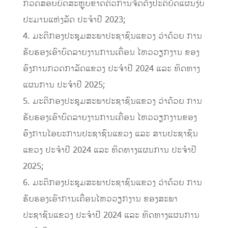
ກວດສອບບົດສະຫຼຸບຂາດຕົວການຈັດຕັ້ງປະຕິບັດແຜນງົບ
ປະມານແຫ່ງລັດ ປະຈໍາປີ 2023;
4. ມະຕິກອງປະຊຸມສະພາປະຊາຊົນແຂວງ ວ່າດ້ວຍ ການ
ຮັບຮອງເອົາບົດລາຍງານການເຄື່ອນ ໄຫວວຽກງານ ຂອງ
ອົງການກວດກາລັດແຂວງ ປະຈໍາປີ 2024 ແລະ ທິດທາງ
ແຜນການ ປະຈໍາປີ 2025;
5. ມະຕິກອງປະຊຸມສະພາປະຊາຊົນແຂວງ ວ່າດ້ວຍ ການ
ຮັບຮອງເອົາບົດລາຍງານການເຄື່ອນ ໄຫວວຽກງານຂອງ
ອົງການໄອຍະການປະຊາຊົນແຂວງ ແລະ ສານປະຊາຊົນ
ແຂວງ ປະຈຳປີ 2024 ແລະ ທິດທາງແຜນການ ປະຈໍາປີ
2025;
6. ມະຕິກອງປະຊຸມສະພາປະຊາຊົນແຂວງ ວ່າດ້ວຍ ການ
ຮັບຮອງເອົາການເຄື່ອນໄຫວວຽກງານ ຂອງສະພາ
ປະຊາຊົນແຂວງ ປະຈຳປີ 2024 ແລະ ທິດທາງແຜນການ