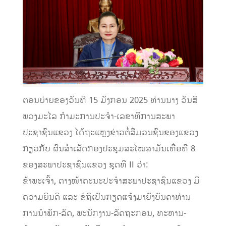
ຕອນບ່າຍຂອງວັນທີ 15 ມັງກອນ 2025 ທ່ານນາງ ວັນສີ
ພວງມະໄລ ກໍາມະການປະຈໍາ-ເລຂາທິການສະພາ
ປະຊາຊົນແຂວງ ໄດ້ຖະແຫຼງຂ່າວຕໍ່ສື່ມວນຊົນຂອງແຂວງ
ກ່ຽວກັບ ຜົນສໍາເລັດກອງປະຊຸມສະໄໝສາມັນເທື່ອທີ 8
ຂອງສະພາປະຊາຊົນແຂວງ ຊຸດທີ II ວ່າ:
ຂ້າພະເຈົ້າ, ຕາງໜ້າຄະນະປະຈຳສະພາປະຊາຊົນແຂວງ ມີ
ຄວາມຍິນດີ ແລະ ຂໍຖືເປັນກຽດແຈ້ງມາຍັງບັນດາທ່ານ
ການນໍາພັກ-ລັດ, ພະນັກງານ-ລັດຖະກອນ, ທະຫານ-