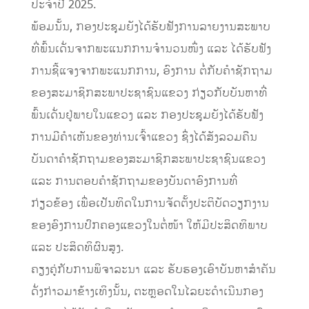
ປະຈໍາປີ 2025.
ພ້ອມນັ້ນ, ກອງປະຊຸມຍັງໄດ້ຮັບຟັງການລາຍງານສະພາບ
ທີ່ພົ້ນເດັ່ນຈາກພະແນກການຈໍານວນໜຶ່ງ ແລະ ໄດ້ຮັບຟັງ
ການຊີ້ແຈງຈາກພະແນກການ, ອົງການ ຕໍ່ກັບຄໍາຊັກຖາມ
ຂອງສະມາຊິກສະພາປະຊາຊົນແຂວງ ກ່ຽວກັບບັນຫາທີ່
ພົ້ນເດັ່ນຢູ່ພາຍໃນແຂວງ ແລະ ກອງປະຊຸມຍັງໄດ້ຮັບຟັງ
ການມີຄຳເຫັນຂອງທ່ານເຈົ້າແຂວງ ຊຶ່ງໄດ້ສັງລວມຄືນ
ບັນດາຄຳຊັກຖາມຂອງສະມາຊິກສະພາປະຊາຊົນແຂວງ
ແລະ ການຕອບຄຳຊັກຖາມຂອງບັນດາອົງການທີ່
ກ່ຽວຂ້ອງ ເພື່ອເປັນທິດໃນການຈັດຕັ້ງປະຕິບັດວຽກງານ
ຂອງອົງການປົກຄອງແຂວງໃນຕໍ່ໜ້າ ໃຫ້ມີປະສິດທິພາບ
ແລະ ປະສິດທິຜົນສູງ.
ຄຽງຄູ່ກັບການພິຈາລະນາ ແລະ ຮັບຮອງເອົາບັນຫາສຳຄັນ
ດັ່ງກ່າວມາຂ້າງເທິງນັ້ນ, ຕະຫຼອດໃນໄລຍະດຳເນີນກອງ