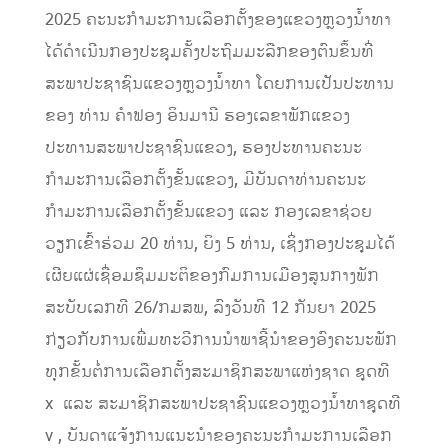
2025 ຄະນະກຳມະການເລືອກຕັ້ງຂອງແຂວງຫຼວງນໍ້າທາ
ໄດ້ດຳເນີນກອງປະຊຸມຄັ້ງປະຖົມມະລືກຂອງຕົນຂຶ້ນທີ່
ສະພາປະຊາຊົນແຂວງຫຼວງນ້ຳທາ ໂດຍການເປັນປະທານ
ຂອງ ທ່ານ ຄຳຟອງ ອິນມານີ ຮອງເລຂາພັກແຂວງ
ປະທານສະພາປະຊາຊົນແຂວງ, ຮອງປະທານຄະນະ
ກຳມະການເລືອກຕັ້ງຂັ້ນແຂວງ, ມີບັນດາທ່ານຄະນະ
ກຳມະການເລືອກຕັ້ງຂັ້ນແຂວງ ແລະ ກອງເລຂາຊ່ວຍ
ວຽກເຂົ້າຮ່ວມ 20 ທ່ານ, ຍິງ 5 ທ່ານ, ເຊິ່ງກອງປະຊຸມໄດ້
ເຜີຍແຜ່ເຊື່ອມຊຶມມະຕິຂອງກົມການເມືອງສູນກາງພັກ
ສະບັບເລກທີ 26/ກມສພ, ລົງວັນທີ 12 ກັນຍາ 2025
ກ່ຽວກັບການເພີ່ມທະວີການນໍາພາຊີ້ນຳຂອງອົງຄະນະພັກ
ທຸກຂັ້ນຕໍ່ການເລືອກຕັ້ງສະມາຊິກສະພາແຫ່ງຊາດ ຊຸດທີ
x ແລະ ສະມາຊິກສະພາປະຊາຊົນແຂວງຫຼວງນໍ້າທາຊຸດທີ
v , ບັນດາແຈ້ງການແນະນຳຂອງຄະນະກຳມະການເລືອກ