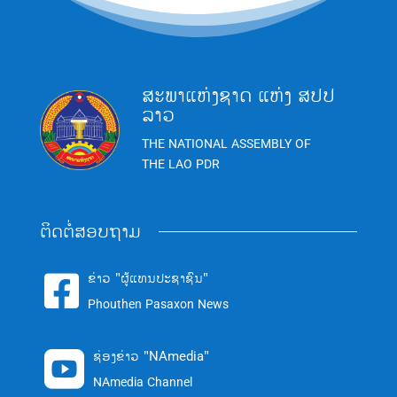
ສະພາແຫ່ງຊາດ ແຫ່ງ ສປປ
ລາວ
THE NATIONAL ASSEMBLY OF
THE LAO PDR
ຕິດຕໍ່ສອບຖາມ
ຂ່າວ "ຜູ້ແທນປະຊາຊົນ"

Phouthen Pasaxon News
ຊ່ອງຂ່າວ "NAmedia"

NAmedia Channel