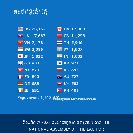
ສະຖິຕິຜູ້ເຂົ້າໃຊ້
ລິຂະສິດ © 2022 ສະພາແຫ່ງຊາດ ແຫ່ງ ສປປ ລາວ THE
NATIONAL ASSEMBLY OF THE LAO PDR