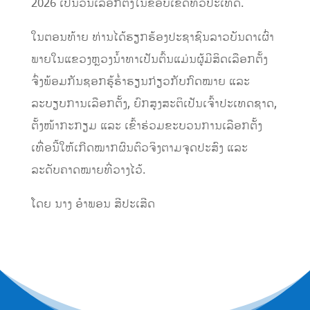
2026 ເປັນວັນເລືອກຕັ້ງໃນຂອບເຂດທົ່ວປະເທດ.
ໃນຕອນທ້າຍ ທ່ານໄດ້ຮຽກຮ້ອງປະຊາຊົນລາວບັນດາເຜົ່າ
ພາຍໃນແຂວງຫຼວງນໍ້າທາເປັນຕົ້ນແມ່ນຜູ້ມີສິດເລືອກຕັ້ງ
ຈົ່ງພ້ອມກັນຊອກຮູ້ຮ່ຳຮຽນກ່ຽວກັບກົດໝາຍ ແລະ
ລະບຽບການເລືອກຕັ້ງ, ຍົກສູງສະຕິເປັນເຈົ້າປະເທດຊາດ,
ຕັ້ງໜ້າກະກຽມ ແລະ ເຂົ້າຮ່ວມຂະບວນການເລືອກຕັ້ງ
ເທື່ອນີ້ໃຫ້ເກີດໝາກຜົນຕົວຈິງຕາມຈຸດປະສົງ ແລະ
ລະດັບຄາດໝາຍທີ່ວາງໄວ້.
ໂດຍ ນາງ ອຳພອນ ສີປະເສີດ