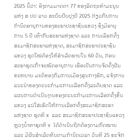
2025 ນີ້ວ່າ: ອິງຕາມມາດຕາ 77 ຂອງລັດຖະທຳມະນູນ
ແຫ່ງ ສ ປປ ລາວ ສະບັບປັບປຸງປີ 2025 ກ່ຽວກັບການ
ກຳນົດອາຍຸການຂອງສະພາປະຊາຊົນແຂວງ ຊຶ່ງມີອາຍຸ
ການ 5 ປີ ເທົ່າກັບສະພາແຫ່ງຊາດ ແລະ ການເລືອກຕັ້ງ
ສະມາຊິກສະພາແຫ່ງຊາດ, ສະມາຊິກສະພາປະຊາຊົນ
ແຂວງ ຊຸດໃໝ່ຕ້ອງໃຫ້ສຳເລັດພາຍໃນ 60 ວັນ, ກ່ອນ
ສະພາຊຸດເກົ່າຈະໝົດອາຍຸການ ເພື່ອເປັນການຈັດຕັ້ງຜັນ
ຂະຫຍາຍ ມະຕິຂອງກົມການເມືອງສູນກາງພັກ, ແຈ້ງການ
ແນະນຳຂອງຄະນະກຳມະການເລືອກຕັ້ງລະດັບຊາດ ແລະ
ແຜນການດຳເນີນງານຂອງຄະນະກຳມະການເລືອກຕັ້ງຂັ້ນ
ແຂວງ ແນ່ໃສ່ເຮັດໃຫ້ການເລືອກຕັ້ງສະມາຊິກສະພາ
ແຫ່ງຊາດ ຊຸດທີ x ແລະ ສະມາຊິກສະພາປະຊາຊົນແຂວງ
ຫຼວງນໍ້າທາຊຸດທີ v ໄດ້ດຳເນີນຖືກຕ້ອງຕາມກົດໝາຍ
ແລະ ມີຜົນສຳເລັດທັນຕາມກຳນົດເວລາ ວັນທີ 25 ພະຈິກ