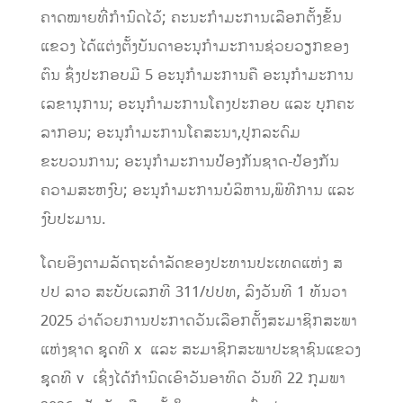
ຄາດໝາຍທີ່ກຳນົດໄວ້; ຄະນະກຳມະການເລືອກຕັ້ງຂັ້ນ
ແຂວງ ໄດ້ແຕ່ງຕັ້ງບັນດາອະນຸກຳມະການຊ່ວຍວຽກຂອງ
ຕົນ ຊຶ່ງປະກອບມີ 5 ອະນຸກຳມະການຄື ອະນຸກຳມະການ
ເລຂານຸການ; ອະນຸກຳມະການໂຄງປະກອບ ແລະ ບຸກຄະ
ລາກອນ; ອະນຸກຳມະການໂຄສະນາ,ປຸກລະດົມ
ຂະບວນການ; ອະນຸກຳມະການປ້ອງກັນຊາດ-ປ້ອງກັນ
ຄວາມສະຫງົບ; ອະນຸກຳມະການບໍລິຫານ,ພິທີການ ແລະ
ງົບປະມານ.
ໂດຍອິງຕາມລັດຖະດຳລັດຂອງປະທານປະເທດແຫ່ງ ສ
ປປ ລາວ ສະບັບເລກທີ 311/ປປທ, ລົງວັນທີ 1 ທັນວາ
2025 ວ່າດ້ວຍການປະກາດວັນເລືອກຕັ້ງສະມາຊິກສະພາ
ແຫ່ງຊາດ ຊຸດທີ x ແລະ ສະມາຊິກສະພາປະຊາຊົນແຂວງ
ຊຸດທີ v ເຊິ່ງໄດ້ກຳນົດເອົາວັນອາທິດ ວັນທີ 22 ກຸມພາ