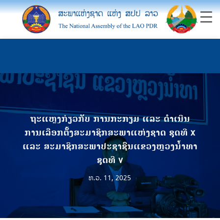
ຖະແຫຼງກ່ຽວກັບ ການກະກຽມ ແລະ ດໍາເນີນ
ການເລືອກຕັ້ງສະມາຊິກສະພາແຫ່ງຊາດ ຊຸດທີ x
ແລະ ສະມາຊິກສະພາປະຊາຊົນແຂວງຫຼວງນໍ້າທາ
ຊຸດທີ v
ທ.ວ. 11, 2025