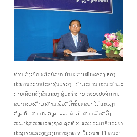
ທ່ານ ກົງເພັດ ແກ້ວບົວພາ ກຳມະການພັກແຂວງ ຮອງ
ປະທານສະພາປະຊາຊົນແຂວງ ກໍາມະການ ຄະນະກໍາມະ
ການເລືອກຕັ້ງຂັ້ນແຂວງ ຜູ້ປະຈໍາການ ຄະນະປະຈໍາການ
ຂອງຄະນະກໍາມະການເລືອກຕັ້ງຂັ້ນແຂວງ ໄດ້ຖະແຫຼງ
ກ່ຽວກັບ ການກະກຽມ ແລະ ດໍາເນີນການເລືອກຕັ້ງ
ສະມາຊິກສະພາແຫ່ງຊາດ ຊຸດທີ x ແລະ ສະມາຊິກສະພາ
ປະຊາຊົນແຂວງຫຼວງນໍ້າທາຊຸດທີ v ໃນວັນທີ 11 ທັນວາ