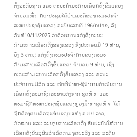
ຕັ້ງລະດັບຊາດ ແລະ ຄະນະກຳມະການເລືອກຕັ້ງຂັ້ນແຂວງ
ຈຳນວນໜື່ງ; ກອງປະຊຸມໄດ້ຜ່ານມະຕິຂອງຄະນະປະຈຳ
ສະພາປະຊາຊົນແຂວງ ສະບັບເລກທີ 196/ຄປຈຂ, ລົງ
ວັນທີ10/11/2025 ວ່າດ້ວຍການແຕ່ງຕັ້ງຄະນະ
ກຳມະການເລືອກຕັ້ງຂອງແຂວງ ຊຶ່ງປະກອບມີ 19 ທ່ານ,
ຍິງ 3 ທ່ານ; ແຕ່ງຕັ້ງຄະນະປະຈຳການຂອງຄະນະ
ກຳມະການເລືອກຕັ້ງຂັ້ນແຂວງ ຈຳນວນ 9 ທ່ານ, ເຊິ່ງ
ຄະນະກຳມະການເລືອກຕັ້ງຂັ້ນແຂວງ ແລະ ຄະນະ
ປະຈຳການມີສິດ ແລະ ໜ້າທີ່ນຳພາ-ຊີ້ນຳການດຳເນີນການ
ເລືອກຕັ້ງສະມາຊິກສະພາແຫ່ງຊາດ ຊຸດທີ x ແລະ
ສະມາຊິກສະພາປະຊາຊົນແຂວງຫຼວງນໍ້າທາຊຸດທີ v ໃຫ້
ຖືກຕ້ອງຕາມລັດຖະທຳມະນູນແຫ່ງ ສ ປປ ລາວ,
ກົດໝາຍ ແລະ ລະບຽບການເລືອກຕັ້ງ ຮັບປະກັນໃຫ້ການ
ເລືອກຕັ້ງບັນລຸຜົນສຳເລັດຕາມຈຸດປະສົງ ແລະ ລະດັບ