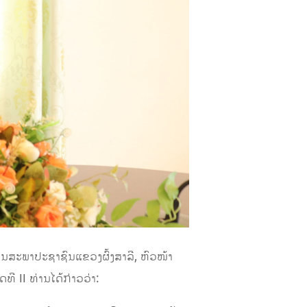
ານສະພາປະຊາຊົນແຂວງຜົ້ງສາລີ, ຫົວໜ້າ
 II ທ່ານໄດ້ກ່າວວ່າ: