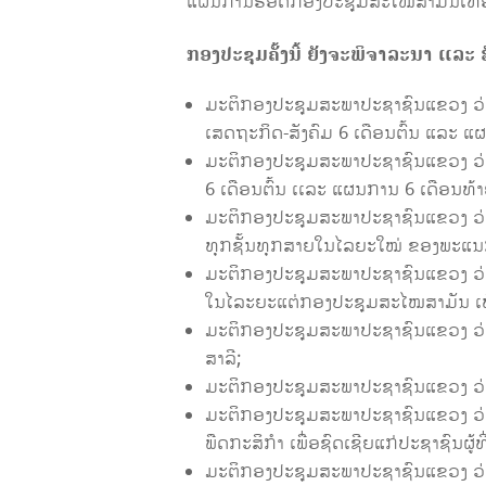
ແຜນການຮອດກອງປະຊຸມສະໄໝສາມັນເທື່ອທ
ກອງປະຊຸມຄັ້ງນີ້
ຍັງຈະ
ພິຈາລະນາ ແລະ ຮ
ມະ​ຕິກອງ​ປະ​ຊຸມ​ສະ​ພາ​ປະ​ຊາ​ຊົນ​ແຂວ
ເສດຖະກິດ-ສັງຄົມ 6 ເດືອນຕົ້ນ ແລະ ແ
ມະ​ຕິກອງ​ປະ​ຊຸມ​ສະ​ພາ​ປະ​ຊາ​ຊົນ​ແຂວ
6 ເດືອນຕົ້ນ ເເລະ ແຜນການ 6 ເດືອນທ້າ
ມະ​ຕິກອງ​ປະ​ຊຸມ​ສະ​ພາ​ປະ​ຊາ​ຊົນ​ແ
ທຸກຊັ້ນທຸກສາຍໃນໄລຍະໃໝ່ ຂອງພະແນ
ມະ​ຕິກອງ​ປະ​ຊຸມ​ສະ​ພາ​ປະ​ຊາ​ຊົນ​ແ
ໃນໄລະຍະແຕ່ກອງປະຊຸມສະໄໝສາມັນ ເທື
ມະ​ຕິ​ກອງ​ປະ​ຊຸມສະ​ພາ​ປະ​ຊາ​ຊົນ​ແຂວງ 
ສາລີ;
ມະ​ຕິ​ກອງ​ປະ​ຊຸມສະ​ພາ​ປະ​ຊາ​ຊົນ​ແຂວ
ມະ​ຕິ​ກອງ​ປະ​ຊຸມສະ​ພາ​ປະ​ຊາ​ຊົນ​ແຂວງ
ພືດກະສິກຳ ເພື່ອຊົດເຊີຍແກ່ປະຊາຊົນຜູ້
ມະ​ຕິ​ກອງ​ປະ​ຊຸມສະ​ພາ​ປະ​ຊາ​ຊົນ​ແຂວງ ວ