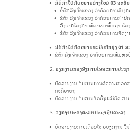
ນິຕິກໍາໃຕ້ກົດໝາຍສ້າງໃໝ່
0
3
ສະບັບ
ຂໍ້ຕົກລົງເຈົ້າແຂວງ ວ່າດ້ວຍການສ
ຂໍ້ຕົກລົງເຈົ້າແຂວງ ວ່າດ້ວຍການກຳນ
ກົງຈາກໂຄງການພັດທະນາພື້ນຖານໂຄງລ່າ
ຂໍ້ຕົກລົງເຈົ້າແຂວງ ວ່າດ້ວຍການຈັດງາ
ນິຕິກຳໃຕ້ກົດໝາຍສະບັບປັບປຸງ
01
ສະ
ຂໍ້ຕົກລົງເຈົ້າແຂວງ ວ່າດ້ວຍການເພີ່ມທ
ວຽກງານຂອງ
ອົງການໄອຍະການປະຊາ
ບົດລາຍງານ ຜົນການການຕິດຕາມກວດກາ
ຄະດີອາຍາ;
ບົດລາຍງານ ຜົນການຈັດຕັ້ງປະຕິບັດ ການ
ວຽກງານຂອງ
ສະພາປະຊາຊົນແຂວງ
ບົດລາຍງານການເຄື່ອນໄຫວວຽກງານ ໃນ