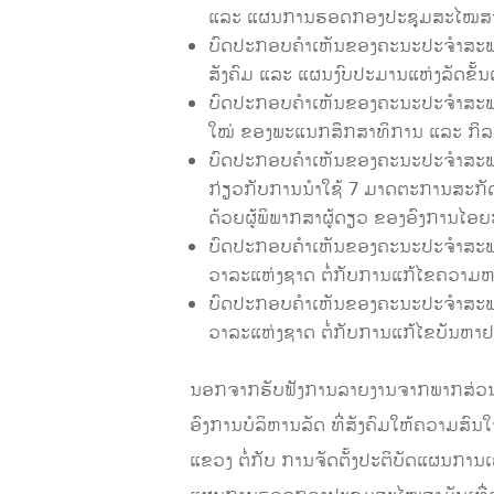
ແລະ ແຜນການຮອດກອງປະຊຸມສະໄໝສາມັນ
ບົດ​ປະ​ກອບ​ຄຳ​ເຫັນ​ຂອ​ງ​ຄະ​ນະ​ປະ​ຈຳ​ສະ​ພາ
ສັງ​ຄົມ ແລະ ແຜນ​ງົບ​ປະ​ມານ​ແຫ່ງ​ລັດ​ຂ
ບົດ​ປະ​ກອບ​ຄຳ​ເຫັນຂອງ​ຄະ​ນະ​ປະ​ຈຳ
ໃໝ່ ຂອງພະແນກສຶກສາທິການ ແລະ ກິລ
ບົດ​ປະ​ກອບ​ຄຳ​ເຫັນຂອງ​ຄະ​ນະ​ປະ​ຈ
ກ່ຽວກັບການນໍາໃຊ້ 7 ມາດຕະການສະກັດ
ດ້ວຍຜູ້ພິພາກສາຜູ້ດຽວ ຂອງ​ອົງ​ການ​ໄອ​ຍ
ບົດ​ປະ​ກອບ​ຄຳ​ເຫັນຂອງ​ຄະ​ນະ​ປະ​ຈຳ​
ວາລະແຫ່ງຊາດ ຕໍ່ກັບການແກ້ໄຂຄວາມຫ
ບົດ​ປະ​ກອບ​ຄຳ​ເຫັນຂອງ​ຄະ​ນະ​ປະ​ຈຳ​
ວາລະແຫ່ງຊາດ ຕໍ່ກັບການແກ້ໄຂບັນຫາ
ນອກຈາກຮັບຟັງການລາຍງານຈາກພາກສ່ວນທີ່
ອົງການບໍລິຫານລັດ ທີ່ສັງຄົມໃຫ້ຄວາມສົນໃຈ
ແຂວງ ຕໍ່​ກັບ​ ​ການ​ຈັດ​ຕັ້ງ​ປະ​ຕິ​ບັດ