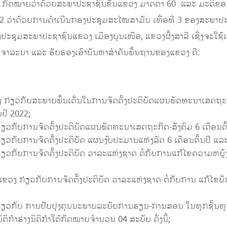
0, ກົດໝາຍວ່າດ້ວຍສະພາປະຊາຊົນຂັ້ນແຂວງ ມາດຕາ 60 ແລະ ມະຕິຂ
22 ວ່າດ້ວຍການດໍາເນີນກອງປະຊຸມສະໄໝສາມັນ ເທື່ອທີ 3 ຂອງສະພາປະຊ
ງປະຊຸມສະພາປະຊາຊົນແຂວງ ເມືອງບຸນເໜືອ, ແຂວງຜົ້ງສາລີ ເຊິ່ງຈະໃຊ
, ພິຈາລະນາ ແລະ ຮັບຮອງເອົາບັນຫາສຳຄັນພື້ນຖານຂອງແຂວງ ຄື:
ງ ກ່ຽວກັບສະພາບພົ້ນເດັ່ນໃນການຈັດຕັ້ງປະຕິບັດແຜນພັດທະນາເສດຖະ
ຍປີ 2022;
ວກັບການຈັດຕັ້ງປະຕິບັດແຜນພັດທະນາເສດຖະກິດ-ສັງຄົມ 6 ເດືອນຕົ
ວກັບການຈັດຕັ້ງປະຕິບັດ ແຜນງົບປະມານແຫ່ງລັດ 6 ເດືອນຕົ້ນປີ ແລ
ວກັບການຈັດຕັ້ງປະຕິບັດ ວາລະແຫ່ງຊາດ ຕໍ່ກັບການແກ້ໄຂຄວາມຫຍຸ
ວງ ກ່ຽວກັບການຈັດຕັ້ງປະຕິບັດ ວາລະແຫ່ງຊາດ ຕໍ່ກັບການ ແກ້ໄຂ
່ຽວກັບ ການປັບປຸງຄຸນນະພາບລະບົບການຮຽນ-ການສອນ ໃນທຸກຊັ້ນທ
ກໍາຮ່າງນິຕິກໍາໃຕ້ກົດໝາຍຈໍານວນ 04 ສະບັບ ດັ່ງນີ້;