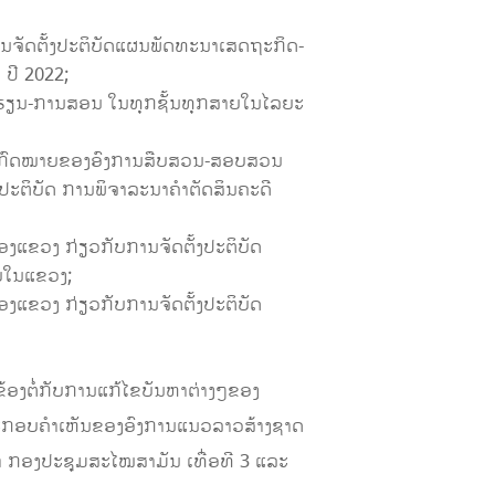
ຈັດ​ຕັ້ງ​ປະ​ຕິ​ບັດ​ແຜນ​ພັດ​ທະ​ນາ​ເສດ​ຖະ​ກິດ-
 ປ​ີ 2022;
ບການຮຽນ-ການສອນ ໃນທຸກຊັ້ນທຸກສາຍໃນໄລຍະ
ຕິບັດກົດໝາຍຂອງອົງການສືບສວນ-ສອບສວນ
ະຕິບັດ ການພິຈາລະນາຄໍາຕັດສິນຄະດີ
ຄອງແຂວງ ກ່ຽວກັບການຈັດຕັ້ງປະຕິບັດ
າຍໃນແຂວງ;
ຄອງແຂວງ ກ່ຽວກັບການຈັດຕັ້ງປະຕິບັດ
້ອງຕໍ່ກັບການແກ້ໄຂບັນຫາຕ່າງໆຂອງ
ບ​ຄຳ​ເຫັນ​ຂອງ​ອົງ​ການ​ແນວ​ລາວ​ສ້າງ​ຊາດ​
2 ຫາ ກອງປະຊຸມສະໄໝສາມັນ ເທື່ອທີ 3 ແລະ