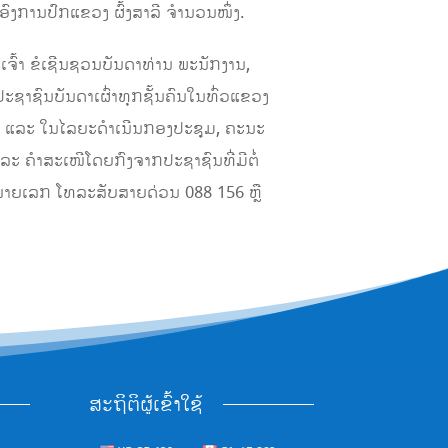
ອົງການປົກແຂວງ ຜົ້ງສາລີ ຈໍານວນໜຶ່ງ.
ົ້າ ຂໍເຊີນຊວນບັນດາທ່ານ ພະນັກງານ,
ະຊາຊົນບັນດາເຜົ່າທຸກຊັ້ນຄົນໃນທົ່ວແຂວງ
ດ້ວຍ ແລະ ໃນໄລຍະດຳເນີນກອງປະຊຸມ, ຄະນະ
ລະ ຄຳສະເໜີໂດຍກົງຈາກປະຊາຊົນທີ່ມີຕໍ່
ໝາຍເລກ ໂທລະສັບສາຍດ່ວນ 088 156 ຫຼື
ສະຖິຕິຜູ້ເຂົ້າໃຊ້