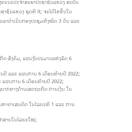
ອງຄະນະປະຈໍາສະພາປະຊາຊົນແຂວງ ສະບັບ
າຊົນແຂວງ ຊຸດທີ II; ຈະໄດ້ໄຂຂຶ້ນໃນ
້ເວລາດໍາເນີນກອງປະຊຸມທັງໝົດ 3 ວັນ ແລະ
ກິດ-ສັງຄົມ, ແຜນງົບປະມານແຫ່ງລັດ 6
້ນປີ ແລະ ແຜນການ 6 ເດືອນທ້າຍປີ 2022;
ະ ແຜນການ 6 ເດືອນທ້າຍປີ 2022;
້ງຍາກທາງດ້ານເສດຖະກິດ-ການເງິນ ໃນ
ບັນຫາຢາເສບຕິດ ໃນໄລຍະທີ 1 ແລະ ການ
ຸກສາຍໃນໄລຍະໃໝ່;