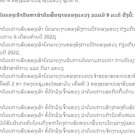
ີ 4 ຂອງສະພາປະຊາຊົນແຂວງ ຊຸດທີ II.
ັບຮອງເອົາບັນຫາສໍາຄັນພື້ນຖານຂອງແຂວງ ລວມມີ
9
ມະຕິ ດັ່ງນີ້:
ງ ວ່າ​ດ້ວຍ​ການ​ຮັບ​ຮອງ​ເອົາ ບົດລາຍງານຂອງອົງການປົກຄອງແຂວງ ກ່ຽ
ຜນການ 6 ເດືອນທ້າຍປີ 2022
;
ງ ວ່າ​ດ້ວຍ​ການ​ຮັບ​ຮອງ​ເອົາບົດລາຍງານຂອງອົງການປົກຄອງແຂວງ ກ່ຽວ
ຍປີ 2022;
ຂວງ ວ່າ​ດ້ວຍ​ການ​ຮັບ​ຮອງ​ເອົາບົດລາຍງານຜົນການຕິດຕາມກວດກາ ກາ
ກສຶກສາທິການ ແລະ ກິລາ ແຂວງ;
ຂວງ ວ່າ​ດ້ວຍ​ການ​ຮັບ​ຮອງ​ເອົາບົດລາຍງານຂອງຄະນະປະຈໍາສະພາສະພາປ
່ອທີ 2 ຫາ ກອງປະຊຸມສະໄໝສາມັນ ເທື່ອທີ 3 ຂອງສະພາປະຊາຊົນແຂວງ
ວ່າ​ດ້ວຍ​ການຮັບ​ຮອງ​ເອົາ ຂໍ້ຕົກລົງເຈົ້າແຂວງ ວ່າດ້ວຍການສະກັດກັ້ນຕ
ງ ວ່າ​ດ້ວຍ​ການຮັບ​ຮອງ​ເອົາ ຂໍ້ຕົກລົງເຈົ້າແຂວງ ວ່າດ້ວຍການສ້າງກອ
 ວ່າ​ດ້ວຍ​ການຮັບ​ຮອງ​ເອົາ ຂໍ້ຕົກລົງເຈົ້າແຂວງ ວ່າດ້ວຍການກໍານົດຫົວ
ທີ່ໄດ້ຮັບຜົນກະທົບໂດຍກົງຈາກໂຄງການພັດທະນາພື້ນຖານໂຄງລ່າງຢູ່ແຂວງ
່າ​ດ້ວຍ​ການຮັບ​ຮອງ​ເອົາ ຂໍ້ຕົກລົງເຈົ້າແຂວງ ວ່າດ້ວຍການຈັດງານບຸນປະເພ