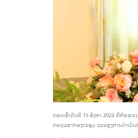
ຕອນເຊົ້າວັນທີ 15 ສິງຫາ 2022 ທີ່ຫ້ອງ
ກອງເລຂາກອງປະຊຸມ ຖະແຫຼງການດໍາເນີນກອງ