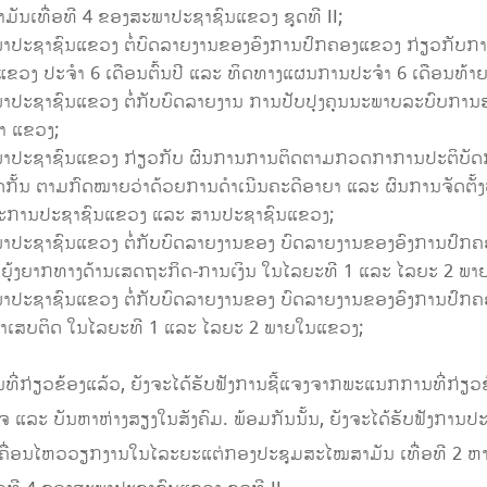
ເທື່ອທີ 4 ຂອງສະພາປະຊາຊົນແຂວງ ຊຸດທີ II;
​ປະ​ຊາ​ຊົນ​ແຂວງ ຕໍ​່​ບົດ​ລາຍ​ງານ​ຂອງ​ອົງ​ການ​ປົກ​ຄອງ​ແຂວງ ກ່ຽວ​ກັບ​ການ​
ັ້ນ​ແຂວງ ປະ​ຈຳ 6 ເດືອນຕົ້ນປີ ແລະ ທິດ​ທາງ​ແຜນ​ການປະ​ຈຳ 6 ເດືອນທ້າຍ
​ສະ​ພາ​ປະ​ຊາ​ຊົນ​ແຂວງ ຕໍ່ກັບບົດລາຍງານ ການປັບປຸງຄຸນນະພາບລະບົ
າ ແຂວງ;
ຳ​ສະ​ພາ​ປະ​ຊາ​ຊົນ​ແຂວງ ກ່ຽວກັບ ຜົນການການຕິດຕາມກວດກາການປະ
ກັ້ນ ຕາມກົດໝາຍວ່າດ້ວຍການດຳເນີນຄະດີອາຍາ ແລະ ຜົນການຈັດຕັ້ງປ
ະ​ການ​ປະ​ຊາ​ຊົນ​ແຂວງ ແລະ ສານ​ປະ​ຊາ​ຊົນ​ແຂວງ;
ສະ​ພາ​ປະ​ຊາ​ຊົນ​ແຂວງ ຕໍ່ກັບບົດລາຍງານຂອງ ບົດລາຍງານຂອງອົງການປົກ
ຍຸ້ງຍາກທາງດ້ານເສດຖະກິດ-ການເງິນ ໃນໄລຍະທີ 1 ແລະ ໄລຍະ 2 ພ
ສະ​ພາ​ປະ​ຊາ​ຊົນ​ແຂວງ ຕໍ່ກັບບົດລາຍງານຂອງ ບົດລາຍງານຂອງອົງການປົກ
ຢາເສບຕິດ ໃນໄລຍະທີ 1 ແລະ ໄລຍະ 2 ພາຍໃນແຂວງ;
ກ່ຽວຂ້ອງແລ້ວ, ຍັງຈະໄດ້ຮັບຟັງການຊີ້ແຈງຈາກພະແນກການທີ່ກ່ຽວຂ
 ແລະ ບັນຫາຫ່າງສຽງໃນສັງຄົມ. ພ້ອມກັນນັ້ນ, ຍັງຈະໄດ້ຮັບຟັງການປະ​ກອ
ແຜນ​ການ​ເຄື່ອນ​ໄຫວວຽກ​ງານໃນໄລະຍະແຕ່ກອງປະຊຸມສະໄໝສາມັນ ເທື່ອທີ 