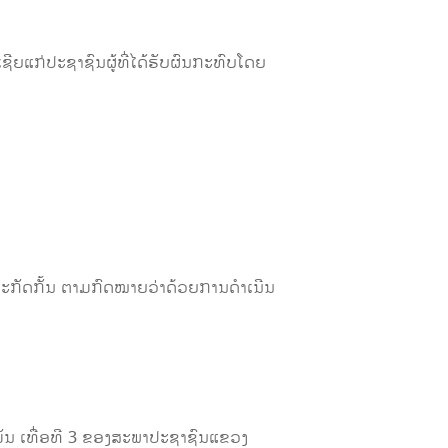
ເຊີຍແກ່ປະຊາຊົນຜູ້ທີ່ໄດ້ຮັບຜົນກະທົບໂດຍ
ກັດກັ້ນ ຕາມກົດໝາຍວ່າດ້ວຍການດຳເນີນ
ນ ເທື່ອທີ 3 ຂອງສະພາປະຊາຊົນແຂວງ