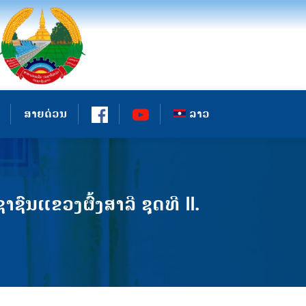
ສາຍດ່ວນ
ລາວ
ນແຂວງຜົ້ງສາລີ ຊຸດທີ II.