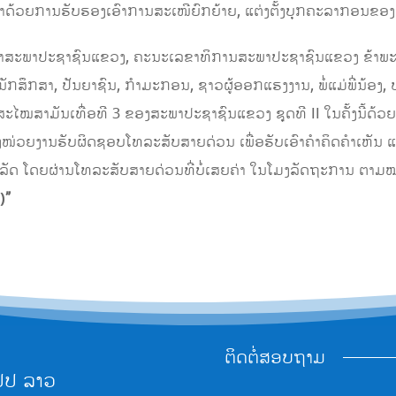
ງ ວ່າ​ດ້ວຍ​ການຮັບຮອງເອົາການສະເໜີຍົກຍ້າຍ, ແຕ່ງຕັ້ງບຸກຄະລາກອນຂອງ
ຈຳສະພາປະຊາຊົນແຂວງ, ຄະນະເລຂາທິການສະພາປະຊາຊົນແຂວງ ຂ້າພະເຈ
ສຶກສາ, ປັນຍາຊົນ, ກຳມະກອນ, ຊາວຜູ້ອອກແຮງງານ, ພໍ່ແມ່ພີ່ນ້ອງ, ປ
ຸມສະໄໝສາມັນເທື່ອທີ 3 ຂອງສະພາປະຊາຊົນແຂວງ ຊຸດທີ II ໃນຄັ້ງນີ້
ໜ່ວຍງານຮັບຜິດຊອບໂທລະສັບສາຍ​ດ່ວນ ເພື່ອຮັບເອົາຄຳຄິດຄຳເຫັນ ແ
ລັດ ໂດຍຜ່ານໂທລະສັບສາຍດ່ວນທີ່ບໍ່ເສຍຄ່າ ໃນໂມງລັດຖະການ ຕາມ
)
”
ຕິດຕໍ່ສອບຖາມ
ປປ ລາວ