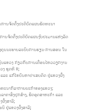
ວກັບການຈັດຕັ້ງປະຕິບັດແຜນພັດທະນາ
ກັບການຈັດຕັ້ງປະຕິບັດແຜນງົບປະມານແຫ່ງລັດ
ນປັບປຸງຄຸນນະພາບລະບົບການຮຽນ-ການສອນ ໃນ
ະຊາຊົນແຂວງ ກ່ຽວກັບການເຄື່ອນໄຫວວຽກງານ
 ຊຸດທີ II;
້ານ ແລະ ແກ້ໄຂບັນຫາຢາເສບຕິດ ຢູ່ແຂວງຜົ້ງ
ງທຶນພັດທະນາກິລາກາຍຍະກຳຂອງແຂວງ;
ໜ່ວຍລາຄາສິ່ງປຸກສ້າງ, ພືດອຸດສາຫະກຳ ແລະ
ຜົ້ງສາລີ;
ນີ ຢູ່ແຂວງຜົ້ງສາລີ
;