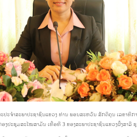
ຄະນະປະຈໍາສະພາປະຊາຊົນແຂວງ ທ່ານ ພອນສະຫວັນ ສັກຕິຄຸນ ເລຂາທິກ
ປະຊຸມສະໄໝສາມັນ ເທື່ອທີ 3 ຂອງສະພາປະຊາຊົນແຂວງຜົ້ງສາລີ ຊຸດທີ