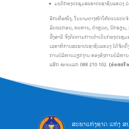
ມະ​ຕິ​ກອງ​ປະ​ຊຸມສະ​ພາ​ປະ​ຊາ​ຊົນ​ແຂວ
ອີກເທື່ອໜຶ່ງ, ໃນນາມຕາງໜ້າໃຫ້ຄະນະປະ
ລັດຖະກອນ, ທະຫານ, ຕຳຫຼວດ, ນັກຮຽນ, ນັກ
ຜົ້ງສາລີ ຈົ່ງຕິດຕາມການດໍາເນີນກອງປະຊ
ເລຂາທິການສະພາປະຊາຊົນແຂວງ ໄດ້ຈັດຕັ້ງ
ການບໍລິຫານວຽກງານ ຂອງອົງການບໍລິຫານ
ແຟັກ ໝາຍເລກ 088 210 102.
(
ຂໍຂອບໃຈ
ສະພາແຫ່ງຊາດ ແຫ່ງ ສ