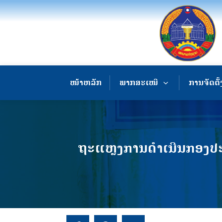
ໜ້າຫລັກ
ພາກສະເໜີ
ການຈັດຕັ້
ຖະແຫຼງການດໍາເນີນກອງປະຊ