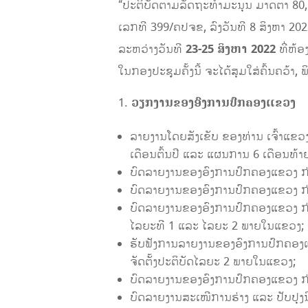
“ປະຕິບັດຕາມລັດຖະທໍາມະນຸນ ມາດຕາ 8
ເລກທີ 399/ຄປຈຂ, ລົງວັນທີ 8 ສິງຫາ 20
ລະຫວ່າງວັນທີ
23-25
ສິງຫາ
2022
ທີ່ຫ້ອ
ໃນກອງປະຊຸມຄັ້ງນີ້ ຈະໄດ້ສຸມໃສ່ຄົ້ນຄວ້າ
ວຽກງານຂອງ
ອົງການປົກຄອງແຂວງ
ລາຍງານໂດຍສັງເຂັບ ຂອງທ່ານ ເຈົ້າແຂວ
ເດືອນຕົ້ນປີ ແລະ ແຜນການ 6 ເດືອນທ້າ
ບົດລາຍງານຂອງອົງການປົກຄອງແຂວງ ກ່ຽ
ບົດລາຍງານຂອງອົງການປົກຄອງແຂວງ ກ່ຽ
ບົດລາຍງານຂອງອົງການປົກຄອງແຂວງ ກ່ຽ
ໄລຍະທີ 1 ແລະ ໄລຍະ 2 ພາຍໃນແຂວງ;
ຮັບຟັງການລາຍງານຂອງອົງການປົກຄອງແຂ
ຈັດຕັ້ງປະຕິບັດໄລຍະ 2 ພາຍໃນແຂວງ;
ບົດລາຍງານຂອງອົງການປົກຄອງແຂວງ ກ
ບົດລາຍງານສະເໜີການຮ່າງ ແລະ ປັບປຸງນິຕິ