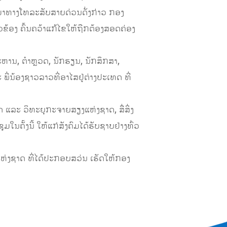
່ງມາທາງໂທລະສັບສາຍດ່ວນດັ່ງກ່າວ ກອງ
້ອງ ຄົ້ນຄວ້າແກ້ໄຂໃຫ້ຖືກຕ້ອງສອດຄ່ອງ
ຫານ, ຕຳຫຼວດ, ນັກຮຽນ, ນັກສຶກສາ,
ພີ່ນ້ອງຊາວລາວທີ່ອາໄສຢູ່ຕ່າງປະເທດ ທີ່
ລະ ວິທະຍຸກະຈາຍສຽງແຫ່ງຊາດ, ສື່ສິ່ງ
ນຄັ້ງນີ້ ໃຫ້ແກ່ສັງຄົມໄດ້ຮັບຊາບຢ່າງທົ່ວ
ຫ່ງຊາດ ທີ່ໄດ້ປະກອບສວ່ນ ເຮັດໃຫ້ກອງ