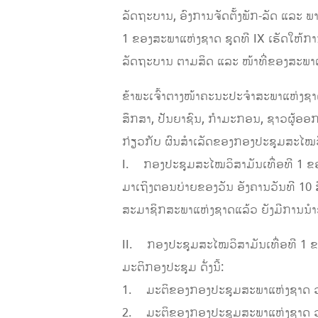
ລັດຖະບານ, ອົງການຈັດຕັ້ງພັກ-ລັດ ແລະ
1 ຂອງສະພາແຫ່ງຊາດ ຊຸດທີ IX ເຮັດໃຫ້ກ
ລັດຖະບານ ຕາມສິດ ແລະ ໜ້າທີ່ຂອງສະພາແ
ຂ້າພະເຈົ້າຕາງໜ້າຄະນະປະຈຳສະພາແຫ່ງຊາ
ສຶກສາ, ປັນຍາຊົນ, ກຳມະກອນ, ຊາວຜູ້ອອກແ
ກ່ຽວກັບ ຜົນສຳເລັດຂອງກອງປະຊຸມສະໄໝວິສາ
I. ກອງປະຊຸມສະໄໝວິສາມັນເທື່ອທີ 1 ຂອງສ
ມາເຖິງຕອນບ່າຍຂອງວັນ ອັງຄານວັນທີ 10 ສ
ສະມາຊິກສະພາແຫ່ງຊາດແລ້ວ ຍັງມີການນຳຂັ້
II. ກອງປະຊຸມສະໄໝວິສາມັນເທື່ອທີ 1 ຂ
ມະຕິກອງປະຊຸມ ດັ່ງນີ້:
1. ມະຕິຂອງກອງປະຊຸມສະພາແຫ່ງຊາດ ວ່າ
2. ມະຕິຂອງກອງປະຊູມສະພາແຫ່ງຊາດ ວ່າ