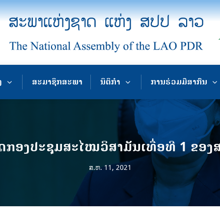
ງ
ສະມາຊິກສະພາ
ນິຕິກຳ
ການຮ່ວມມືສາກົນ
ດກອງປະຊຸມສະໄໝວິສາມັນເທື່ອທີ 1 ຂອງສ
ສ.ຫ. 11, 2021