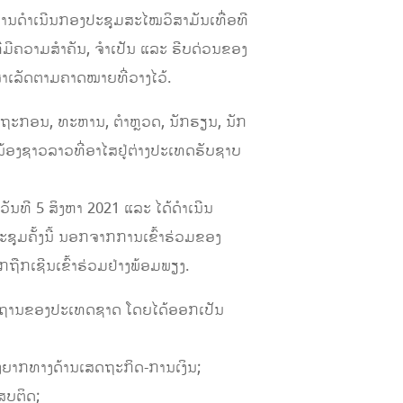
ການດຳເນີນກອງປະຊຸມສະໄໝວິສາມັນເທື່ອທີ
ມີຄວາມສຳຄັນ, ຈໍາເປັນ ແລະ ຮີບດ່ວນຂອງ
ສຳເລັດຕາມຄາດໝາຍທີ່ວາງໄວ້.
ັດຖະກອນ, ທະຫານ, ຕຳຫຼວດ, ນັກຮຽນ, ນັກ
່ນ້ອງຊາວລາວທີ່ອາໄສຢູ່ຕ່າງປະເທດຮັບຊາບ
ວັນທີ 5 ສິງຫາ 2021 ແລະ ໄດ້ດຳເນີນ
ະຊຸມຄັ້ງນີ້ ນອກຈາກການເຂົ້າຮ່ວມຂອງ
ຖືກເຊີນເຂົ້າຮ່ວມຢ່າງພ້ອມພຽງ.
ື້ນຖານຂອງປະເທດຊາດ ໂດຍໄດ້ອອກເປັນ
ຍາກທາງດ້ານເສດຖະກິດ-ການເງິນ;
ສບຕິດ;