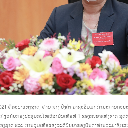
21 ທີ່ສະພາແຫ່ງຊາດ, ທ່ານ ນາງ ປິ່ງຄຳ ລາຊະສິມມາ ກຳມະການຄະນ
ຽວກັບກອງປະຊຸມສະໄໝວິສາມັນເທື່ອທີ 1 ຂອງສະພາແຫ່ງຊາດ ຊຸດທີ IX
່ງຊາດ ແລະ ການສຸມເຫື່ອແຮງສະຕິປັນຍາຂອງບັນດາທ່ານສະມາຊິກ