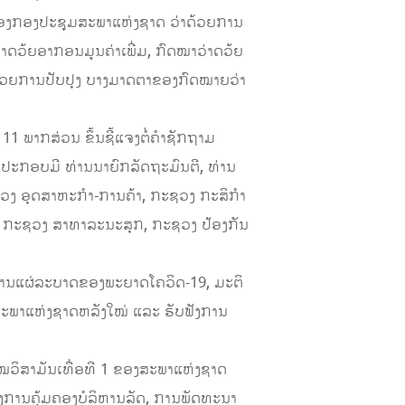
ອງກອງປະຊຸມສະພາແຫ່ງຊາດ ວ່າດ້ວຍການ
ດວ້ຍອາກອນມູນຄ່າເພີ່ມ, ກົດໝາວ່າດວ້ຍ
້ວຍການປັບປຸງ ບາງມາດຕາຂອງກົດໝາຍວ່າ
11 ພາກສ່ວນ ຂຶ້ນຊີ້ແຈງຕໍ່ຄຳຊັກຖາມ
ຸມປະກອບມີ ທ່ານນາຍົກລັດຖະມົນຕີ, ທ່ານ
ວງ ອຸດສາຫະກຳ-ການຄ້າ, ກະຊວງ ກະສິກຳ
, ກະຊວງ ສາທາລະນະສຸກ, ກະຊວງ ປ້ອງກັນ
ານແຜ່ລະບາດຂອງພະຍາດໂຄວິດ-19, ມະຕິ
ສະພາແຫ່ງຊາດຫລັງໃໝ່ ແລະ ຮັບຟັງການ
ໄໝວິສາມັນເທື່ອທີ 1 ຂອງສະພາແຫ່ງຊາດ
ເຖິງການຄຸ້ມຄອງບໍລິຫານລັດ, ການພັດທະນາ