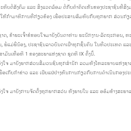
ທົບຕໍ່ສັງຄົມ ແລະ ສິ່ງແວດລ້ອມ ຕໍ່ກັບຄໍາຄິດເຫັນຂອງປະຊາຊົນທີ່ສົ
້ກຳມາທິການທີ່ກ່ຽວຂ້ອງ ເພື່ອປະສານສົມທົບກັບທຸກພາກ ສ່ວນກ່ຽວຂ
າດ, ຂ້າພະເຈົ້າຂໍຂອບໃຈມາຍັງບັນດາທ່ານ ພະນັກງານ-ລັດຖະກອນ, ທະ
ໍ່ແມ່ພີ່ນ້ອງ, ປະຊາຊົນລາວບັນດາເຜົ່າທຸກຊັ້ນຄົນ ໃນທົ່ວປະເທດ ແລະ 
ນເທື່ອທີ 1 ຂອງສະພາແຫ່ງຊາດ ຊຸດທີ IX ຄັ້ງນີ້.
ງໃຈ ມາຍັງພາກສ່ວນສື່ມວນຊົນທຸກສຳນັກ ລວມທັງໂທລະພາບແຫ່ງຊາດ ແ
ເພື່ອເກັບກຳຂ່າວ ແລະ ເຜີຍແຜ່ຢ່າງທັນການກ່ຽວກັບການດຳເນີນກອງປະຊຸມໃ
ງໃຈ ມາຍັງການຈັດຕັ້ງທຸກພາກສວ່ນ ທັງພາຍໃນ ແລະ ອອ້ມຂ້າງສະພາແ