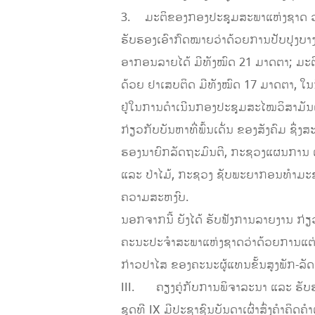
3. ມະຕິຂອງກອງປະຊຸມສະພາແຫ່ງຊາດ ວ່
ຮັບຮອງເອົາກົດໝາຍວ່າດ້ວຍການປັບປຸງບ
ອາກອນລາຍໄດ້ ມີທັງໝົດ 21 ມາດຕາ; ມະ
ດ້ວຍ ຢາເສບຕິດ ມີທັງໝົດ 17 ມາດຕາ, ໃນນີ້
ຢູ່ໃນການດຳເນີນກອງປະຊຸມສະໄໝວິສາມັນເທື
ກ່ຽວກັບບັນຫາທີ່ພົ້ນເດັ່ນ ຂອງສັງຄົມ ຊ
ຮອງນາຍົກລັດຖະມົນຕີ, ກະຊວງແຜນການ ແ
ແລະ ປ່າໄມ້, ກະຊວງ ຊັບພະຍາກອນທຳມະຊ
ຄວາມສະຫງົບ.
ນອກຈາກນີ້ ຍັງໄດ້ ຮັບຟັງການລາຍງານ
ຄະນະປະຈຳສະພາແຫ່ງຊາດວ່າດ້ວຍການແຕ່ງຕ
ກ່າວປາໄສ ຂອງຄະນະຜູ້ແທນຂັ້ນສູງພັກ-ລັ
III. ຄຽງຄູ່ກັບການພິຈາລະນາ ແລະ ຮັບຮອ
ຊຸດທີ IX ມີປະຊາຊົນບັນດາເຜົ່າສົ່ງຄຳຄິ