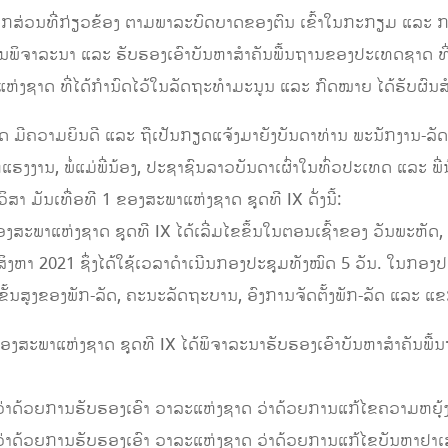
 ພາກສ່ວນທີ່ກ່ຽວຂ້ອງ ຕາມພາລະບົດບາດຂອງຕົນ ເຂົ້າໃນກະກຽມ ແລະ 
ານພິຈາລະນາ ແລະ ຮັບຮອງເອົາບັນຫາສຳຄັນພື້ນຖານຂອງປະເທດຊາດ ທີ່
ຫ່ງຊາດ ທີ່ໄດ້ກຳນົດໄວ້ໃນລັດຖະທຳມະນູນ ແລະ ກົດໝາຍ ໄດ້ຮັບຜົນ
ດ ມີຄວາມຍິນດີ ແລະ ຖືເປັນກຽດແຈ້ງມາຍັງບັນດາທ່ານ ພະນັກງານ-ລ
ຮງງານ, ພໍ່ແມ່ພີ່ນ້ອງ, ປະຊາຊົນລາວບັນດາເຜົ່າໃນທົ່ວປະເທດ ແລະ ພີ
 ມັນເທື່ອທີ 1 ຂອງສະພາແຫ່ງຊາດ ຊຸດທີ IX ດັ່ງນີ້:
ະພາແຫ່ງຊາດ ຊຸດທີ IX ໄດ້ເລີ່ມໄຂຂຶ້ນໃນຕອນເຊົ້າຂອງ ວັນພະຫັດ, 
ິງຫາ 2021 ຊຶ່ງໄດ້ໃຊ້ເວລາດໍາເນີນກອງປະຊຸມທັງໝົດ 5 ວັນ. ໃນກອງປ
ນສູງຂອງພັກ-ລັດ, ຄະນະລັດຖະບານ, ອົງການຈັດຕັ້ງພັກ-ລັດ ແລະ ແຂກ
ອງສະພາແຫ່ງຊາດ ຊຸດທີ IX ໄດ້ພິຈາລະນາຮັບຮອງເອົາບັນຫາສຳຄັນພ
ດ້ວຍການຮັບຮອງເອົາ ວາລະແຫ່ງຊາດ ວ່າດ້ວຍການແກ້ໄຂຄວາມຫຍຸ້ງ
ດ້ວຍການຮັບຮອງເອົາ ວາລະແຫ່ງຊາດ ວ່າດ້ວຍການແກ້ໄຂບັນຫາຢາເ