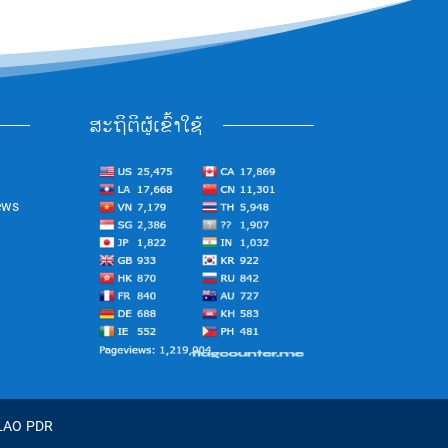
ສະຖິຕິຜູ້ເຂົ້າໃຊ້
ews
 LAO PDR