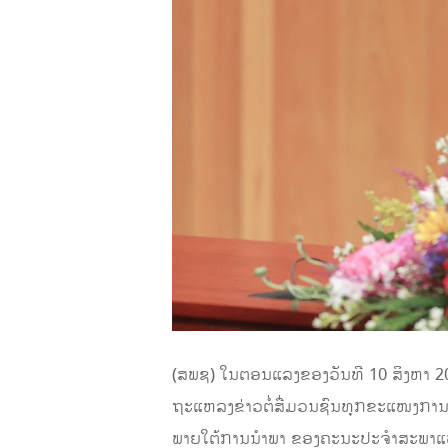
(ສພຊ) ໃນຕອນແລງຂອງວັນທີ 10 ສິງຫາ 20
ຖະແຫລງຂ່າວຕໍ່ສື່ມວນຊົນທຸກຂະແໜງການກ່
ພາຍໃຕ້ການນຳພາ ຂອງຄະນະປະຈຳສະພາແຫ