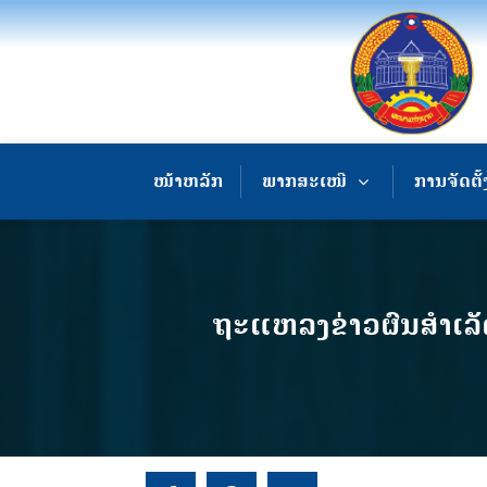
ໜ້າຫລັກ
ພາກສະເໜີ
ການຈັດຕັ້
ຖະແຫລງຂ່າວຜົນສຳເລັ