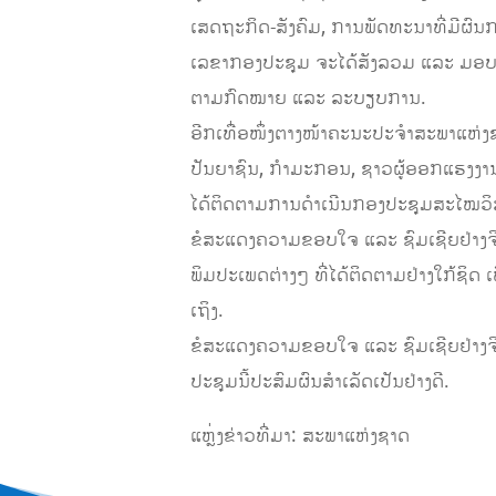
ເສດຖະກິດ-ສັງຄົມ, ການພັດທະນາທີ່ມີຜົນກະ
ເລຂາກອງປະຊຸມ ຈະໄດ້ສັງລວມ ແລະ ມອບໃຫ
ຕາມກົດໝາຍ ແລະ ລະບຽບການ.
ອີກເທື່ອໜຶ່ງຕາງໜ້າຄະນະປະຈຳສະພາແຫ່ງຊ
ປັນຍາຊົນ, ກຳມະກອນ, ຊາວຜູ້ອອກແຮງງານ, ພ
ໄດ້ຕິດຕາມການດຳເນີນກອງປະຊຸມສະໄໝວິສາມັ
ຂໍສະແດງຄວາມຂອບໃຈ ແລະ ຊົມເຊີຍຢ່າງຈິ
ພິມປະເພດຕ່າງໆ ທີ່ໄດ້ຕິດຕາມຢ່າງໃກ້ຊິດ 
ເຖິງ.
ຂໍສະແດງຄວາມຂອບໃຈ ແລະ ຊົມເຊີຍຢ່າງຈິ
ປະຊຸມນີ້ປະສົມຜົນສໍາເລັດເປັນຢ່າງດີ.
ແຫຼ່ງຂ່າວທີ່ມາ: ສະພາແຫ່ງຊາດ