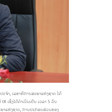
ະປະຈຳ, ເລຂາທິການສະພາແຫ່ງຊາດ ໄດ້
 ເຊິ່ງໄດ້ດຳເນີນເປັນ ເວລາ 5 ວັນ
ສະພາແຫ່ງຊາດ, ການປະກອບສ່ວນຂອງ