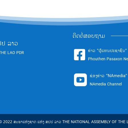
ຕິດຕໍ່ສອບຖາມ
ປປ ລາວ
ຂ່າວ "ຜູ້ແທນປະຊາຊົນ"

THE LAO PDR
Phouthen Pasaxon N
ຊ່ອງຂ່າວ "NAmedia"

NAmedia Channel
 © 2022 ສະພາແຫ່ງຊາດ ແຫ່ງ ສປປ ລາວ THE NATIONAL ASSEMBLY OF THE