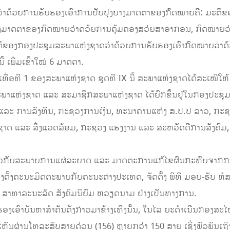
າດ້ວຍການຮັບຮອງເອົາການປັບປຸງບາງມາດຕາຂອງກົດໝາຍຄື: ມະຕິຂ
າງມາດຕາຂອງກົດໝາຍວ່າດວ້ຍການຄຸ້ມຄອງສວ່ຍສາອາກອນ, ກົດໝາຍວ່າ
ຕິຂອງກອງປະຊຸມສະພາແຫ່ງຊາດວ່າດ້ວຍການຮັບຮອງເອົາກົດໝາຍວ່າດ
 ເພີ່ມເຂົ້າໃໝ່ 6 ມາດຕາ.
່ອທີ 1 ຂອງສະພາແຫ່ງຊາດ ຊຸດທີ IX ນີ້ ສະພາແຫ່ງຊາດໄດ້ສະເໜີໃຫ້ 
ຶ່ງສະພາແຫ່ງຊາດ ແລະ ສະມາຊິກສະພາແຫ່ງຊາດ ໄດ້ຍົກຂຶ້ນຢູ່ໃນກອງປະຊ
ລະ ການລົງທຶນ, ກະຊວງການເງິນ, ທະນາຄານແຫ່ງ ສ.ປ.ປ ລາວ, ກະຊ
າດ ແລະ ສິ່ງແວດລ້ອມ, ກະຊວງ ແຮງງານ ແລະ ສະຫວັດດີການສັງຄົມ
 ກ່ຽວກັບສະພາບການແຜ່ລະບາດ ແລະ ມາດຕະການແກ້ໄຂຜົນກະທົບຈາກກ
ັ້ງຄະນະມິດຕະພາບກັບຄະນະຕ່າງປະເທດ, ຈັດຕັ້ງ ພິທີ ມອບ-ຮັບ ຫໍ
ດ ສາທາລະນະລັດ ສັງຄົມນິຍົມ ຫວຽດນາມ ຢ່າງເປັນທາງການ.
ງເອົາບັນຫາສຳຄັນດັ່ງກ່າວມາຂ້າງເທິງນັ້ນ, ໃນໄລ ຍະດຳເນີນກອງສະ
ດຄຳເຫັນຜ່ານໂທລະສັບສາຍດ່ວນ (156) ຫຼາຍກວ່າ 150 ສາຍ ເຊິ່ງພົວພັນ