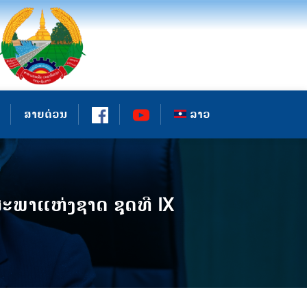
ສາຍດ່ວນ
ລາວ
ະພາແຫ່ງຊາດ ຊຸດທີ IX