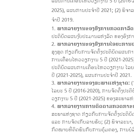
ແຜນການເຄື່ອນໄຫວວຽກງານ 5 ປີ (2016-2
2025), ແຜນການປະຈໍາປີ 2021; (2) ພິ
ຈໍາປີ 2019.
ພາກລາຍ
ງານ
ຂອງອົງການກວດກາລັ
ປະຕິບັດແຜນງົບປະມານແຫ່ງລັດ ຂອງອົງ
ພາກລາຍງານຂອງອົງການໄອຍະການປະຊ
ສູງສຸດ ກ່ຽວກັບການຈັດຕັ້ງປະຕິບັດແຜນກ
ການເຄືີ່ອນໄຫວວຽກງານ 5 ປີ (2021-2025
ປະຕິບັດແຜນການເຄື່ອນໄຫວວຽກງານ ໄລຍະ 
ປີ (2021-2025), ແຜນການປະຈໍາປີ 2021.
ພາກລາຍງານຂອງສະພາແຫ່ງຊາດ:
(
ໄລຍະ 5 ປີ (2016-2020), ການຈັດຕັ້ງປ
ວຽກງານ 5 ປີ (2021-2025) ຂອງສະພາແຫ່ງ
ພາກລາຍງານ
ການຕິດຕາມກວດກາ
ຂ
ສະພາແຫ່ງຊາດ ກ່ຽວກັບການຈັດຕັ້ງປະຕິບ
ແລະ ການຈັດເກັບລາຍຮັບ; (2) ພິຈາລະນ
ກົດໝາຍທີ່ຕິດພັນກັບການຄຸ້ມຄອງ, ການບໍລ