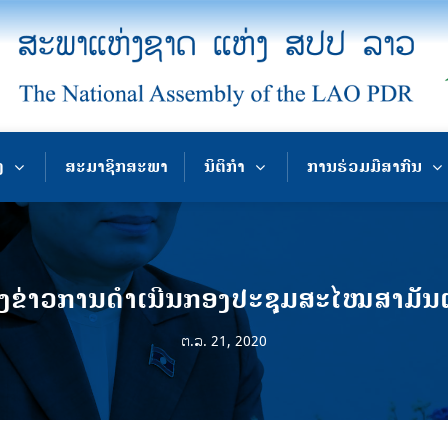
ງ
ສະມາຊິກສະພາ
ນິຕິກຳ
ການຮ່ວມມືສາກົນ
່າວການດຳເນີນກອງປະຊຸມສະໄໝສາມັນເທ
ຕ.ລ. 21, 2020