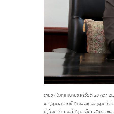
(ສພຊ) ໃນຕອນບ່າຍຂອງວັນທີ 20 ຕຸລາ 2
ແຫ່ງຊາດ, ເລຂາທິການສະພາແຫ່ງຊາດ ໄດ້ຖ
ຍັງບັນດາທ່ານພະນັກງານ-ລັດຖະກອນ, ທະຫາ