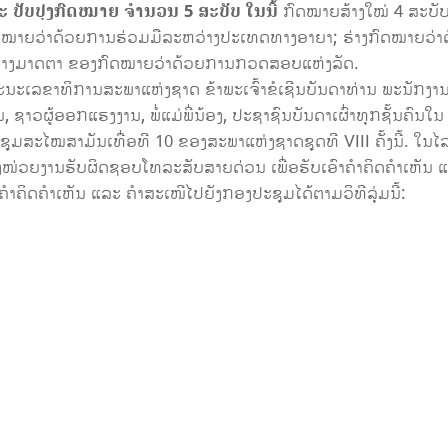
ລະ ປັບປຸງກົດໝາຍ ຈໍານວນ
5
ສະບັບ
ໃນນີ້
ກົດໝາຍສ້າງໃໝ່ 4 ສະບັບຄ
ົດໝາຍວ່າດ້ວຍການຮ່ວມມືລະຫວ່າງປະເທດທາງອາຍາ; ຮ່າງກົດໝາຍວ່າດ້
ຸງບາງມາດຕາ ຂອງກົດໝາຍວ່າດ້ວຍການກວດສອບແຫ່ງລັດ.
ະເລຂາທິການສະພາແຫ່ງຊາດ ຂ້າພະເຈົ້າຂໍເຊີນບັນດາທ່ານ ພະນັກງ
ຊາວຜູ້ອອກແຮງງານ, ພໍ່ແມ່ພີ່ນ້ອງ, ປະຊາຊົນບັນດາເຜົ່າທຸກຊັ້ນຄົນໃນ
ຊຸມສະໄໝສາມັນເທື່ອທີ 10 ຂອງສະພາແຫ່ງຊາດຊຸດທີ VIII ຄັ້ງນີ້. 
ງໜ່ວຍງານຮັບຜິດຊອບໂທລະສັບສາຍ​ດ່ວນ ເພື່ອຮັບເອົາຄຳຄິດຄຳເຫັນ 
ງຄຳຄິດຄຳເຫັນ ແລະ ຄຳສະເໜີໄປຍັງກອງປະຊຸມໄດ້ຕາມວິທີລຸ່ມນີ້: