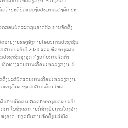
ການເຄື່ອນໄຫວວຽກງານ 5 ປີ (2021-
ດຕັ້ງປະຕິບັດແຜນງົບປະມານແຫ່ງລັດ ປະ
ດສອບບົດສະຫລຸບຂາດຕົວ ການຈັດຕັ້ງ
ງບົດລາຍງານຂອງອົງການໄອຍະການປະຊາຊົນ
ັດແຜນການປະຈໍາປີ 2020 ແລະ ທິດທາງແຜນ
ປະຊາຊົນສູງສຸດ ກ່ຽວກັບການຈັດຕັ້ງ
ລະ ທິດທາງແຜນການເຄືີ່ອນໄຫວວຽກງານ 5
ດຕັ້ງປະຕິບັດແຜນການເຄື່ອນໄຫວວຽກງານ
ທາມຮ່າງທິດທາງແຜນການເຄື່ອນໄຫວ
ງານຜົນການຕິດຕາມກວດກາຂອງຄະນະປະຈໍາ
າ ໃນຂົງເຂດການກໍ່ສ້າງພື້ນຖານໂຄງລ່າງ
່ງຊາດ ກ່ຽວກັບການຈັດຕັ້ງປະຕິບັດ