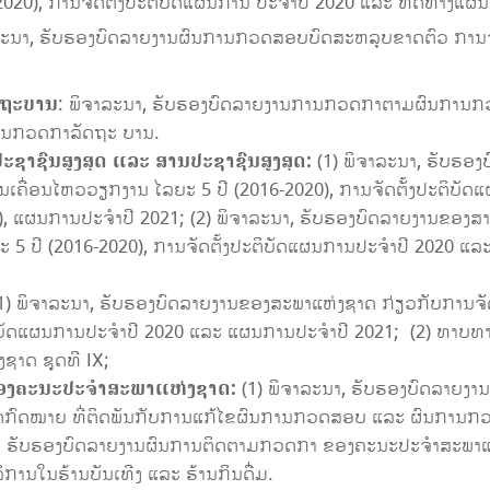
020), ການຈັດຕັ້ງປະຕິບັດແຜນການ ປະຈໍາປີ 2020 ແລະ ທິດທາງແຜນ
ຈາລະນາ, ຮັບຮອງບົດລາຍງານຜົນການກວດສອບບົດສະຫລຸບຂາດຕົວ ການຈັ
ດຖະບານ
: ພິຈາລະນາ, ຮັບຮອງບົດລາຍງານການກວດກາຕາມຜົນການກວ
ການກວດກາລັດຖະ ບານ.
າຊົນສູງສຸດ ແລະ ສານປະຊາຊົນສູງສຸດ:
(1) ພິຈາລະນາ, ຮັບຮອ
ານເຄື່ອນໄຫວວຽກງານ ໄລຍະ 5 ປີ (2016-2020), ການຈັດຕັ້ງປະຕິບ
), ແຜນການປະຈໍາປີ 2021; (2) ພິຈາລະນາ, ຮັບຮອງບົດລາຍງານຂອງສານ
5 ປີ (2016-2020), ການຈັດຕັ້ງປະຕິບັດແຜນການປະຈໍາປີ 2020 ແ
1) ພິຈາລະນາ, ຮັບຮອງບົດລາຍງານຂອງສະພາແຫ່ງຊາດ ກ່ຽວກັບການຈັ
ະຕິບັດແຜນການປະຈໍາປີ 2020 ແລະ ແຜນການປະຈໍາປີ 2021; (2) ທາບ
ຊາດ ຊຸດທີ IX;
ອງຄະນະປະຈໍາສະພາແຫ່ງຊາດ:
(1) ພິຈາລະນາ, ຮັບຮອງບົດລາຍ
ັດກົດໝາຍ ທີ່ຕິດພັນກັບການແກ້ໄຂຜົນການກວດສອບ ແລະ ຜົນການກວດກ
າ, ຮັບຮອງບົດລາຍງານຜົນການຕິດຕາມກວດກາ ຂອງຄະນະປະຈໍາສະພາແຫ
ິການໃນຮ້ານບັນເທີງ ແລະ ຮ້ານກິນດື່ມ.