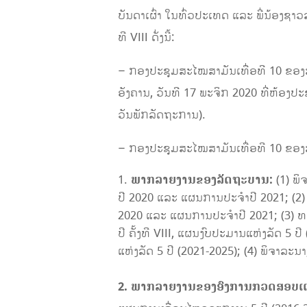
ບັນດາເຜົ່າ ໃນທົ່ວປະເທດ ແລະ ພີ່ນ້ອງຊ
ທີ VIII ດັ່ງນີ້:
– ກອງປະຊຸມສະໄໝສາມັນເທື່ອທີ 10 ຂອງສະພ
ອັງຄານ, ວັນທີ 17 ພະຈິກ 2020 ທີ່ຫ້ອງປ
ວັນພັກລັດຖະການ).
– ກອງປະຊຸມສະໄໝສາມັນເທື່ອທີ 10 ຂອງສະພ
ພາກລາຍງານຂອງລັດຖະບານ:
(1) ພິ
ປີ 2020 ແລະ ແຜນການປະຈໍາປີ 2021; (2)
2020 ແລະ ແຜນການປະຈຳປີ 2021; (3) ທ
ປີ ຄັ້ງທີ VIII, ແຜນງົບປະມານແຫ່ງລັດ 5
ແຫ່ງລັດ 5 ປີ (2021-2025); (4) ພິຈາ
2
.
ພາກລາຍ
ງານ
ຂອງ
ອົງການກວດສອບແ