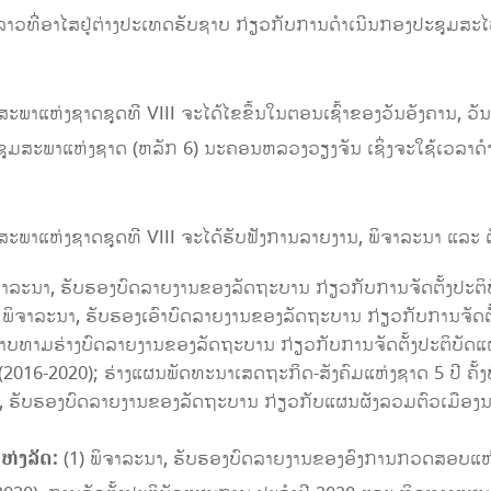
າວລາວທີ່ອາໄສຢູ່ຕ່າງປະເທດຮັບຊາບ ກ່ຽວກັບການດຳເນີນກອງປະຊຸມສະ
າແຫ່ງຊາດຊຸດທີ VIII ຈະໄດ້ໄຂຂຶ້ນໃນຕອນເຊົ້າຂອງວັນອັງຄານ,​ ວັນທ
ະຊຸມສະພາແຫ່ງຊາດ (ຫລັກ 6) ນະຄອນຫລວງວຽງຈັນ ເຊິ່ງຈະໃຊ້ເວລາດໍາ
າແຫ່ງຊາດຊຸດທີ VIII ຈະໄດ້ຮັບຟັງການລາຍງານ, ພິຈາລະນາ ແລະ ຕົກລ
ຈາລະນາ, ຮັບຮອງບົດລາຍງານຂອງລັດຖະບານ ກ່ຽວກັບການຈັດຕັ້ງປະຕິ
 ພິຈາລະນາ, ຮັບຮອງເອົາບົດລາຍງານຂອງລັດຖະບານ ກ່ຽວກັບການຈັດຕັ
າບທາມຮ່າງບົດລາຍງານຂອງລັດຖະບານ ກ່ຽວກັບການຈັດຕັ້ງປະຕິບັດແ
 ປີ (2016-2020); ຮ່າງແຜນພັດທະນາເສດຖະກິດ-ສັງຄົມແຫ່ງຊາດ 5 ປີ ຄ
ລະນາ, ຮັບຮອງບົດລາຍງານຂອງລັດຖະບານ ກ່ຽວກັບແຜນຜັງລວມຕົວເມື
ຫ່ງລັດ:
(1) ພິຈາລະນາ, ຮັບຮອງບົດລາຍງານຂອງອົງການກວດສອບແຫ່ງ