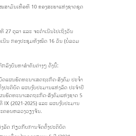
ໄໝສາມັນເທື່ອທີ 10 ຂອງສະພາແຫ່ງຊາດຊຸດ
ີ 27 ຕຸລາ ແລະ ຈະດໍາເນີນໄປເຖິງວັນ
ເນີນ ກອງປະຊຸມທັງໝົດ 16 ວັນ (ບໍ່​ລວມ
ົງບັນຫາສຳຄັນຕ່າງໆ ດັ່ງນີ້:
ບັດແຜນພັດທະນາເສດຖະກິດ-ສັງຄົມ ປະຈໍໍາ
້ງປະຕິບັດ ແຜນງົບປະມານແຫ່ງລັດ ປະຈໍາປີ
ຜນພັດທະນາເສດຖະກິດ-ສັງຄົມແຫ່ງຊາດ 5
ັ້ງທີ IX (2021-2025) ແລະ ແຜນງົບປະມານ
ອງນະຄອນຫລວງວຽງຈັນ.
ລັດ ກ່ຽວກັບການຈັດຕັ້ງປະຕິບັດ