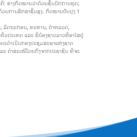
ື: ຮ່າງກົດໝາຍວ່າດ້ວຍຊັ້ນນັກການທູດ;
ວຍການສຶກສາຊັ້ນສູງ. ກົດໝາຍປັບປຸງ 1
ານ, ລັດຖະກອນ, ທະຫານ, ຕຳຫລວດ,
 ທົ່ວປະເທດ ແລະ ພີ່ນ້ອງຊາວລາວທີ່ອາໄສຢູ່
ໃນໄລຍະດຳເນີນກອງປະຊຸມສະພາແຫ່ງຊາດ
ແລະ ຄຳສະເໜີໂດຍກົງຈາກປະຊາຊົນ ທີ່ຈະ