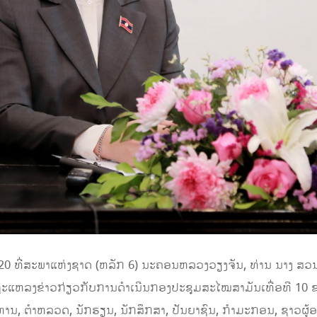
020 ທີ່ສະພາແຫ່ງຊາດ (ຫລັກ 6) ນະຄອນຫລວງວຽງຈັນ, ທ່ານ ນາງ ສ
ະແຫລງຂ່າວກ່ຽວກັບການດໍາເນີນກອງປະຊຸມສະໄໝສາມັນເທື່ອທີ 10 ຂອງ
ນ, ຕຳຫລວດ, ນັກຮຽນ, ນັກສຶກສາ, ປັນຍາຊົນ, ກຳມະກອນ, ຊາວຜູ້ອອກ