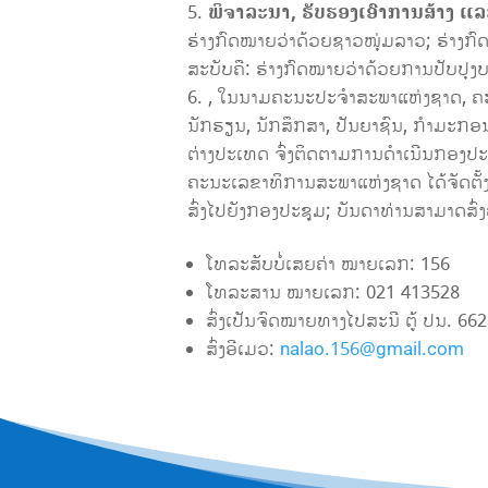
ພິຈາລະນາ, ຮັບຮອງເອົາການ
ສ້າງ ແ
ຮ່າງກົດໝາຍວ່າດ້ວຍຊາວໜຸ່ມລາວ; ຮ່າງກ
ສະບັບຄື: ຮ່າງກົດໝາຍວ່າດ້ວຍການປັບປ
, ໃນນາມຄະນະປະຈຳສະພາແຫ່ງຊາດ, ຄະນ
ນັກຮຽນ, ນັກສຶກສາ, ປັນຍາຊົນ, ກຳມະກອນ, 
ຕ່າງປະເທດ ຈົ່ງຕິດຕາມການດຳເນີນກອງປະ
ຄະນະເລຂາທິການສະພາແຫ່ງຊາດ ໄດ້ຈັດຕັ້
ສົ່ງໄປຍັງກອງປະຊຸມ; ບັນດາທ່ານສາມາດສົ່
ໂທລະສັບບໍ່ເສຍຄ່າ ໝາຍເລກ: 156
ໂທລະສານ ໝາຍເລກ: 021 413528
ສົ່ງເປັນຈົດໝາຍທາງໄປສະນີ ຕູ້ ປນ. 662
ສົ່ງອີເມວ:
nalao.156@gmail.com