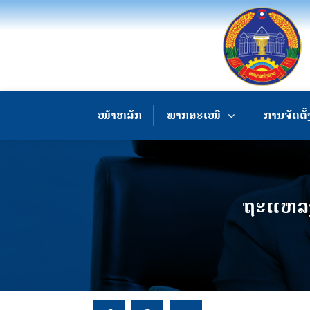
ໜ້າຫລັກ
ພາກສະເໜີ
ການຈັດຕັ້
ຖະແຫລງຂ