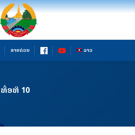
ສາຍດ່ວນ
ລາວ
ື່ອທີ 10