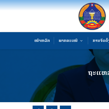
ໜ້າຫລັກ
ພາກສະເໜີ
ການຈັດຕັ້
ຖະແຫລງ