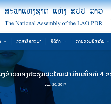
ງ
ສະມາຊິກສະພາ
ນິຕິກຳ
ການຮ່ວມມືສາກົນ
ຂ່າວກອງປະຊຸມສະໄໝສາມັນເທື່ອທີ 4 
ຕ.ລ. 20, 2017