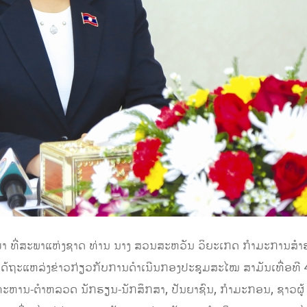
ານມາ ທີ່ສະພາແຫ່ງຊາດ ທ່ານ ນາງ ສວນສະຫວັນ ວິຍະເກດ ກໍາມະການສໍ
້ຖະແຫລ່ງຂ່າວກ່ຽວກັບການດໍາເນີນກອງປະຊຸມສະໄໝ ສາມັນເທື່ອທີ 4 
ະຫານ-ຕຳຫລວດ ນັກຮຽນ-ນັກສຶກສາ, ປັນຍາຊົນ, ກຳມະກອນ, ຊາວຜູ້ ອ