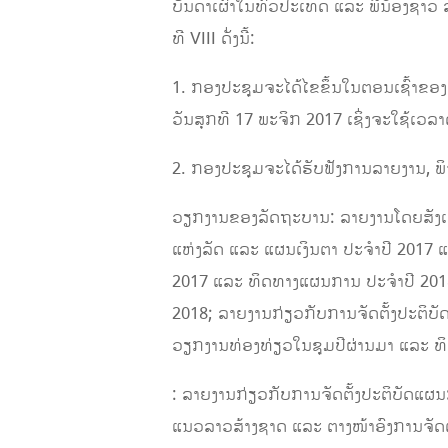
ບັນດາເຜົ່າໃນທົ່ວປະເທດ ແລະ ພີ່ນ້ອງຊາ
ທີ VIII ດັ່ງນີ້:
1. ກອງປະຊຸມຈະໄດ້ໄຂຂຶ້ນໃນຕອນເຊົ້າຂອງ
ວັນສຸກທີ 17 ພະຈິກ 2017 ເຊິ່ງຈະໃຊ້ເວລ
2. ກອງປະຊຸມຈະໄດ້ຮັບຟັງການລາຍງານ, ພິຈ
ວຽກງານຂອງລັດຖະບານ: ລາຍງານໂດຍສັງເຂບ
ແຫ່ງລັດ ແລະ ແຜນເງິນຕາ ປະ​ຈໍາປີ 2017 ແ
2017 ແລະ ​ທິດ​ທາງແຜນການ ປະ​ຈໍາປີ 2018
2018; ລາຍງານກ່ຽວ​ກັບການຈັດຕັ້ງປະຕິບັດ​
ວຽກ​ງານທ່ອງທ່ຽວໃນຊຸມປີຜ່ານມາ ​ແລະ ທິ
: ລາຍງານກ່ຽວ​ກັບ​ການຈັດ​ຕັ້ງ​ປະຕິບັດແ
ແນວລາວສ້າງຊາດ ແລະ ຕາງໜ້າອົງການຈັດຕັ