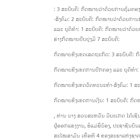
: 3 ສະບັບຄື: ກົດໝາຍ​ວ່າ​ດ້ວຍການ​ຄຸ້ມ​ຄອ
-ສັງຄົມ: 2 ສະບັບຄື: ກົດໝາຍວ່າດ້ວຍການກ
ແລະ ຍຸຕິທໍາ: 1 ສະບັບຄື: ກົດໝາຍວ່າດ້ວຍຜ
ຮ່າງກົດໝາຍປັບປຸງມີ 7 ສະບັບຄື:
ກົດໝາຍຂົງເຂດເສດຖະກິດ: 3 ສະບັບຄື: ກົດໝາ
ກົດໝາຍຂົງເຂດການປົກຄອງ ແລະ ຍຸຕິທໍາ: 2
ກົດໝາຍຂົງເຂດວັດທະນະທໍາ-ສັງຄົມ: 1 ສະ
ກົດໝາຍຂົງເຂດການເງິນ: 1 ສະບັບຄື: ກົດ
, ທ່ານ ນາງ ສວນສະຫວັນ ວິຍະເກດ ໄດ້ເ
ຜູ້ອອກແຮງງານ, ພໍ່ແມ່ພີ່ນ້ອງ, ປະຊາຊົນບ
ສະໄໝສາມັນ ເທື່ອທີ 4 ຂອງສະພາແຫ່ງຊາດຊ