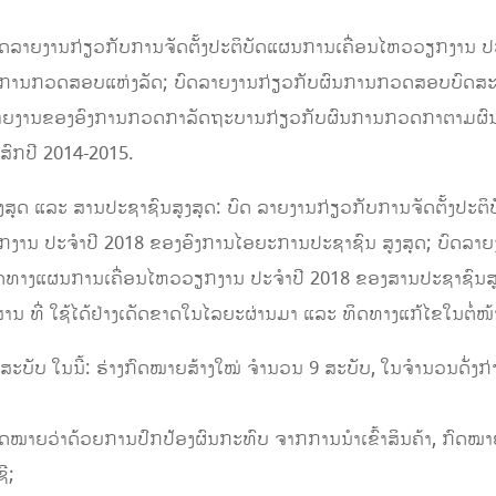
ງານກ່ຽວ​ກັບ​ການຈັດ​ຕັ້ງ​ປະຕິບັດ​ແຜນການເຄື່ອນໄຫວວຽກງານ​ ປະ​
ນກວດ​ສອບ​ແຫ່ງ​ລັດ; ບົດ​ລາຍ​ງານກ່ຽວ​ກັບ​ຜົນການກວດ​ສອບ​ບົດສະຫລຸບ
ົດ ລາຍງານຂອງອົງການກວດກາລັດຖະບານກ່ຽວກັບຜົນການກວດກາຕາມຜ
ສົກປີ 2014-2015.
 ແລະ ສານປະຊາຊົນສູງສຸດ: ບົດ ລາຍງານກ່ຽວ​ກັບ​ການຈັດ​ຕັ້ງ​ປະຕິບ
ານ ​ປະ​ຈໍາປີ 2018 ຂອງອົງການໄອຍະການປະຊາຊົນ ສູງສຸດ; ບົດລາຍງາ
​ທິດ​ທາງແຜນການເຄື່ອນໄຫວວຽກງານ ປະ​ຈໍາປີ 2018 ຂອງສານປະຊາຊົນສ
ສານ ທີ່ ໃຊ້ໄດ້ຢ່າງເດັດຂາດໃນໄລຍະຜ່ານມາ ແລະ ທິດທາງແກ້ໄຂໃນຕໍ່ໜ້
ສະບັບ ໃນນີ້: ຮ່າງກົດໝາຍສ້າງໃໝ່ ຈຳນວນ 9 ສະບັບ, ໃນຈໍານວນດັ່ງ
ຍວ່າດ້ວຍການ​ປົກ​ປ້ອງຜົນກະທົບ ຈາກການນໍາເຂົ້າສິນຄ້າ, ກົດໝາຍ​ວ່າ​
ີ;