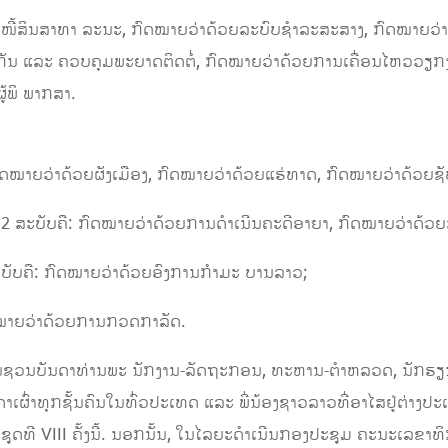
ງ​ໜີ້​ສິນ​ສາທາ ລະນະ, ກົດໝາຍວ່າດ້ວຍລະບົບ​ຊໍາລະສະສາງ, ກົດໝາຍ​ວ່າ​ດ
ັນ ແລະ ​ຄວບ​ຄຸມພະ​ຍາດຕິ​ດຕໍ່, ກົດໝາຍວ່າດ້ວຍການເຄື່ອນໄຫວວຽກງາ
ູ້ພິ ພາກສາ.
ຍວ່າດ້ວຍຜັງ​ເມືອງ, ກົດ​ໝາຍ​ວ່າ​ດ້ວຍແຮ່​ທາດ, ກົດໝາຍ​ວ່າ​ດ້ວຍຊັບ​
 ສະບັບຄື: ກົດໝາຍວ່າດ້ວຍການ​ດໍາ​ເນີນ​ຄະດີ​ອາຍາ, ກົດໝາຍວ່າດ້ວ
ບັບຄື: ກົດໝາຍວ່າດ້ວຍອົງການ​ກໍາມະ ບານ​ລາວ;
ໝາຍວ່າດ້ວຍການ​ກວດກາ​ລັດ.
ຊີນຊວນບັນດາທ່ານພະ ນັກງານ-ລັດຖະກອນ, ທະຫານ-ຕຳຫລວດ, ນັກຮຽນ
ັນດາເຜົ່າທຸກຊັ້ນຄົນໃນທົ່ວປະເທດ ແລະ ພີ່ນ້ອງຊາວລາວທີ່ອາໄສຢູ່ຕ່າ
ຸດທີ VIII ຄັ້ງນີ້. ນອກນັ້ນ, ໃນໄລຍະດຳເນີນກອງປະຊຸມ ຄະນະເລຂາທ