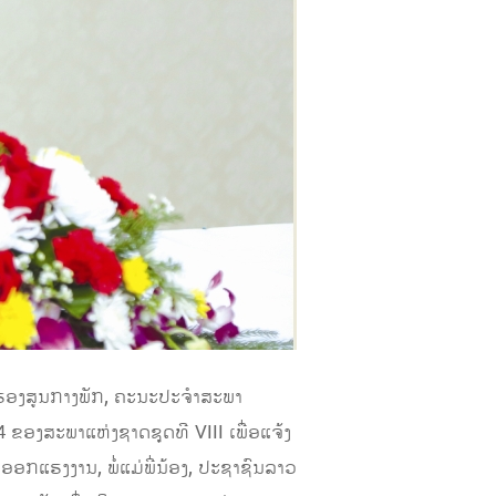
າຮອງສູນກາງພັກ, ຄະນະປະຈໍາສະພາ
ຂອງສະພາແຫ່ງຊາດຊຸດທີ VIII ເພື່ອແຈ້ງ
ອກແຮງງານ, ພໍ່ແມ່ພີ່ນ້ອງ, ປະຊາຊົນລາວ