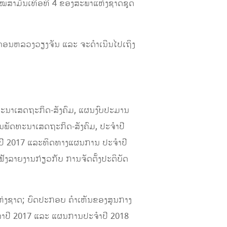
ໄໝສາມັນເທື່ອທີ 4 ຂອງສະພາແຫ່ງຊາດຊຸດ
ນະຄອນຫລວງວຽງຈັນ ແລະ ຈະດໍາເນີນໄປເຖິງ
ະນາ​ເສດຖະກິ​ດ-ສັງຄົມ, ແຜນງົບປະມານ
ພັດທະນາ​ເສດຖະກິ​ດ-ສັງຄົມ, ປະ​ຈໍາປີ
າປີ 2017 ແລະ​ທິດ​ທາງແຜນການ ປະ​ຈໍາປີ
ັງລາຍງານກ່ຽວກັບ ການຈັດ​ຕັ້ງ​ປະຕິບັດ​
​ແຫ່ງ​ຊາດ; ບົດປະກອບ ຄໍາເຫັນຂອງສູນກາງ
ຈໍາປີ 2017 ແລະ ແຜນການປະຈໍາປີ 2018