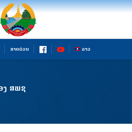
ສາຍດ່ວນ
ລາວ
ຂອງ ສພຊ