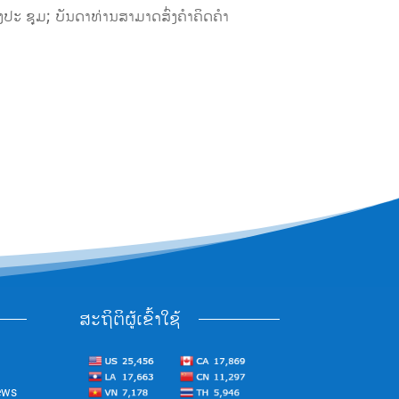
ງປະ ຊຸມ; ບັນດາທ່ານສາມາດສົ່ງຄຳຄິດຄຳ
ສະຖິຕິຜູ້ເຂົ້າໃຊ້
ews