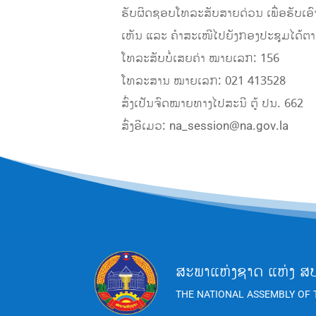
ຮັບຜິດຊອບໂທລະສັບສາຍ​ດ່ວນ ເພື່ອຮັບເອ
ເຫັນ ແລະ ຄຳສະເໜີໄປຍັງກອງປະຊຸມໄດ້ຕາມວ
ໂທລະສັບບໍ່ເສຍຄ່າ ໝາຍເລກ: 156
ໂທລະສານ ໝາຍເລກ: 021 413528
ສົ່ງເປັນຈົດໝາຍທາງໄປສະນີ ຕູ້ ປນ. 662
ສົ່ງອີເມວ:
na_session@na.gov.la
ສະພາແຫ່ງຊາດ ແຫ່ງ ສ
THE NATIONAL ASSEMBLY OF 