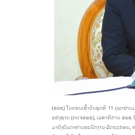
(ສພຊ) ໃນຕອນເຊົ້າວັນພຸດທີ 11 ຕຸລາຜ່
ແຫ່ງຊາດ (ຄປຈສພຊ), ເລຂາທິການ ສພຊ ໄດ
ມາ​ຍັງບັນດາທ່ານພະນັກງານ-ລັດຖະກອນ, ທ