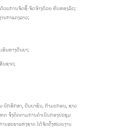
້ວຍການ​​ຈັດ​ຊື້​-ຈັດຈ້າງດ້ວຍ ທຶນຂອງລັດ;
ນ​ກາ​​ແດງ​ລາວ;
ສິນ​ທາງ​​ປັນຍາ;
ຍສັນຊາດ;
-ນັກສຶກສາ, ປັນຍາຊົນ, ກຳມະກອນ, ຊາວ
ງປະເທດ ຈົ່ງຕິດຕາມການດຳເນີນກອງປະຊຸມ
ິການສະພາແຫ່ງຊາດ ໄດ້ຈັດຕັ້ງໜ່ວຍງານ