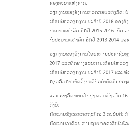
ຂອງສະພາແຫ່ງຊາດ.
ວຽກງານຂອງອົງການກວດສອບແຫ່ງລັດ: ບົດລາຍ
ເຄື່ອນໄຫວວຽກງານ ປະ​ຈໍາປີ 2018 ຂອງອົງກາ
ປະມານ​ແຫ່ງ​ລັດ ສົກປີ 2015-2016. ບ
ງົບປະມານແຫ່ງລັດ ສົກປີ 2013-2014 ແລະ
ວຽກງານຂອງອົງການໄອຍະການປະຊາຊົນສູງສຸດ
2017 ​ແລະ​ທິດ​ທາງແຜນການເຄື່ອນໄຫວວຽກງ
ເຄື່ອນໄຫວວຽກງານ​ ປະ​ຈໍາປີ 2017 ​ແລະ
ກ່ຽວກັບການຈັດຕັ້ງປະຕິບັດຄໍາຕັດສິນຂອງ
ແລະ ຮ່າງກົດໝາຍປັບປຸງ ລວມທັງ ໝົດ 16 
ດັ່ງນີ້:
ກົດໝາຍຂົງເຂດເສດຖະກິດ: 3 ສະບັບຄື: ກົດໝາ
ກົດໝາຍ​ວ່າ​ດ້ວຍ ການຖ່າຍ​ທອດ​ເຕັກ​ໂນ​ໂລ​ຊ