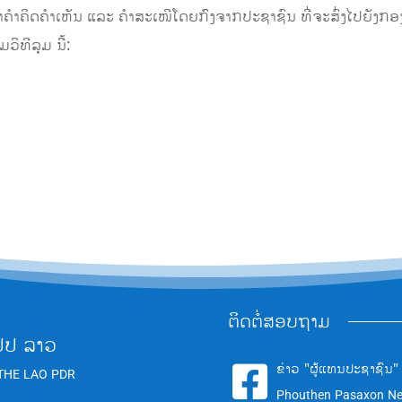
ົາຄຳຄິດຄຳເຫັນ ແລະ ຄຳສະເໜີໂດຍກົງຈາກປະຊາຊົນ ທີ່ຈະສົ່ງໄປຍັງກອ
ິທີລຸມ ນີ້:
ຕິດຕໍ່ສອບຖາມ
ປປ ລາວ
ຂ່າວ "ຜູ້ແທນປະຊາຊົນ"

THE LAO PDR
Phouthen Pasaxon N