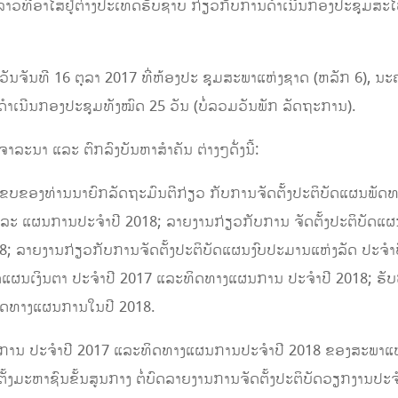
ວ ລາວທີ່ອາໄສຢູ່ຕ່າງປະເທດຮັບຊາບ ກ່ຽວກັບການດຳເນີນກອງປະຊຸມສະ
ວັນຈັນທີ 16 ຕຸລາ 2017 ທີ່ຫ້ອງປະ ຊຸມສະພາແຫ່ງຊາດ (ຫລັກ 6),​ 
າດໍາເນີນກອງປະຊຸມທັງໝົດ 25 ວັນ (ບໍ່ລວມວັນພັກ ລັດຖະການ).
າລະນາ ແລະ ຕົກລົງບັນຫາສຳຄັນ ຕ່າງໆດັ່ງນີ້:
ຂອງທ່ານນາຍົກລັດຖະມົນຕີກ່ຽວ ກັບການຈັດຕັ້ງປະຕິບັດ​ແຜນ​ພັດທ
ລະ ​ແຜນການປະ​ຈໍາປີ 2018; ລາຍງານກ່ຽວ​ກັບການ ຈັດຕັ້ງປະຕິບັດ​ແຜນ​
; ລາຍງານກ່ຽວ​ກັບການຈັດຕັ້ງປະຕິບັດ​ແຜນ​ງົບປະມານ​ແຫ່ງ​ລັດ ປະ​ຈໍ
​ແຜນ​ເງິນຕາ ປະຈໍາປີ 2017 ​ແລະ​ທິດ​ທາງແຜນການ ປະ​ຈໍາປີ 2018; ຮັບຟ
ດ​ທາງ​ແຜນການ​ໃນ​ປີ 2018.
ຜນການ​ ປະ​ຈໍາປີ 2017 ​ແລະ​ທິດ​ທາງແຜນການປະ​ຈໍາປີ 2018 ຂອງສະພາ
້ງມະຫາຊົນຂັ້ນສູນກາງ ຕໍ່ບົດລາຍງານການຈັດຕັ້ງປະຕິບັດວຽກງານປະ