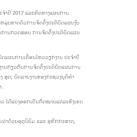
ຈໍາປີ 2017 ​ແລະ​ທິດ​ທາງແຜນການ​
​ຂາດ​ຕົວການ​ຈັດ​ຕັ້ງ​ປະຕິບັດ​ແຜນ​ງົບ
ົນການກວດສອບ ການຈັດຕັ້ງປະຕິບັດແຜນ
ັດ​ແຜນການເຄື່ອນໄຫວວຽກງານ​ ປະ​ຈໍາປີ
ນກ່ຽວ​ກັບ​ການຈັດ​ຕັ້ງ​ປະຕິບັດແຜນການ
ູງ ສຸດ; ບົດລາຍງານຂອງກະຊວງຍຸຕິທໍາ
າ.
ກ່າວ ໄດ້ແບ່ງອອກເປັນກົດໝາຍແຕ່ລະຂົງເຂດ
ດ້ວຍອຸຕຸນິຍົມ ​ແລະ​ ອຸ​ທົກ​ກະສາ​ດ,