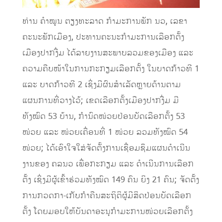
ທ່ານ ຄຳໝູນ ຕຽງທະລາດ ກໍາມະການພັກ ນວ, ເລຂາ
ຄະນະພັກເມືອງ, ປະທານຄະນະກໍາມະການເລືອກຕັ້ງ
ເມືອງປາກງື່ມ ໄດ້ລາຍງານສະພາບລວມຂອງເມືອງ ແລະ
ຄວາມຄືບໜ້າໃນການກະກຽມເລືອກຕັ້ງ ໃນບາດກ້າວທີ 1
ແລະ ບາດກ້າວທີ 2 ເຊິ່ງມີຜົນສໍາເລັດຫຼາຍດ້ານຕາມ
ແຜນການທີ່ວາງໄວ້; ເຂດເລືອກຕັ້ງເມືອງປາກງື່ມ ມີ
ທັງໝົດ 53 ບ້ານ, ກຳນົດໜ່ວຍປ່ອນບັດເລືອກຕັ້ງ 53
ໜ່ວຍ ແລະ ໜ່ວຍເຄື່ອນທີ່ 1 ໜ່ວຍ ລວມທັງໝົດ 54
ໜ່ວຍ; ໄດ້ເອົາໃຈໃສ່ຈັດຕັ້ງການເຊື່ອມຊຶມແຜນດໍາເນີນ
ງານຂອງ ຄລນວ ເພື່ອກະກຽມ ແລະ ດໍາເນີນການເລືອກ
ຕັ້ງ ເຊິ່ງມີຜູ້ເຂົ້າຮ່ວມທັງໝົດ 149 ຄົນ ຍິງ 21 ຄົນ; ຈັດຕັ້ງ
ການກວດກາ-ເກັບກຳຄືນສະຖິຕິຜູ້ມີສິດປ່ອນບັດເລືອກ
ຕັ້ງ ໂດຍມອບໃຫ້ບັນດາອະນຸກຳມະການໜ່ວຍເລືອກຕັ້ງ