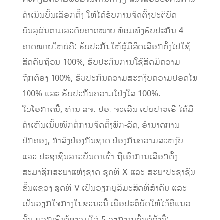
ດໍາເນີນບັ້ນເລືອກຕັ້ງ ໃຫ້ໄດ້ຮັບການຈັດຕັ້ງປະຕິບັດ
ບັນລຸຜົນຕາມລະດັບຄາດໝາຍ ພ້ອມທັງຮັບປະກັນ 4
ຄາດໝາຍໃຫຍ່ຄື: ຮັບປະກັນໃຫ້ຜູ້ມີສິດເລືອກຕັ້ງໄປໃຊ້
ສິດຄົບຖ້ວນ 100%, ຮັບປະກັນການໃຊ້ສິດມີຄວາມ
ຖືກຕ້ອງ 100%, ຮັບປະກັນຄວາມສະຫງົບຄວາມປອດໄພ
100% ແລະ ຮັບປະກັນຄວາມໂປ່ງໃສ 100%.
ໃນໂອກາດນີ້, ທ່ານ ສຈ. ປອ. ຈະເລີນ ເຢຍປາວເຮີ ໄດ້ມີ
ຄຳເຫັນເນັ້ນໜັກຕໍ່ການຈັດຕັ້ງພັກ-ລັດ, ອຳນາດການ
ປົກຄອງ, ກຳລັງປ້ອງກັນຊາດ-ປ້ອງກັນຄວາມສະຫງົບ
ແລະ ປະຊາຊົນລາວບັນດາເຜົ່າ ຖືເອົາການເລືອກຕັ້ງ
ສະມາຊິກສະພາແຫ່ງຊາດ ຊຸດທີ X ແລະ ສະພາປະຊາຊົນ
ຂັ້ນແຂວງ ຊຸດທີ V ເປັນວຽກບຸລິມະສິດທີ່ສໍາຄັນ ແລະ
ເປັນວຽກໃຈກາງໃນຂະນະນີ້ ເພື່ອປະຕິບັດໃຫ້ໄດ້ຄືແນວ
ນັ້ນ ພວກເຮົາຕ້ອງສຸມໃສ່ 5 ວຽກງານຕົ້ນຕໍດັ່ງນີ້: