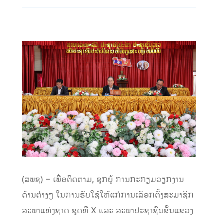
(ສພຊ) – ເພື່ອຕິດຕາມ, ຊຸກຍູ້ ການກະກຽມວຽກງານ
ດ້ານຕ່າງໆ ໃນການຮັບໃຊ້ໃຫ້ແກ່ການເລືອກຕັ້ງສະມາຊິກ
ສະພາແຫ່ງຊາດ ຊຸດທີ X ແລະ ສະພາປະຊາຊົນຂັ້ນແຂວງ