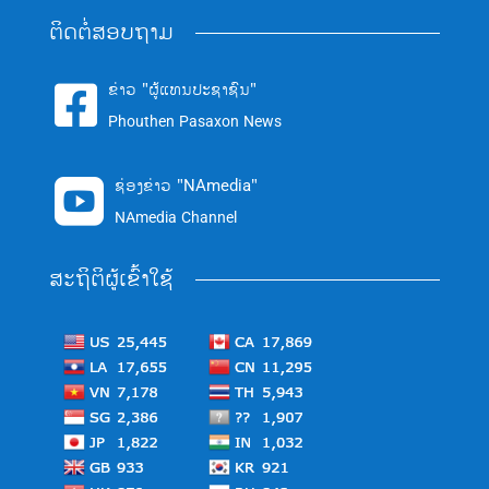
ຕິດຕໍ່ສອບຖາມ
ຂ່າວ "ຜູ້ແທນປະຊາຊົນ"

Phouthen Pasaxon News
ຊ່ອງຂ່າວ "NAmedia"

NAmedia Channel
ສະຖິຕິຜູ້ເຂົ້າໃຊ້