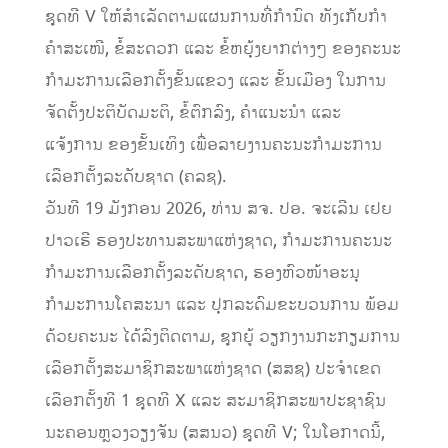
ຊຸດທີ V ໃຫ້ສຳເລັດຕາມແຜນການທີ່ກຳນົດ ທັງເກັບກໍາ
ຄໍາສະເໜີ, ຂໍ້ສະດວກ ແລະ ຂໍ້ຫຍຸ້ງຍາກຕ່າງໆ ຂອງຄະນະ
ກຳມະການເລືອກຕັ້ງຂັ້ນແຂວງ ແລະ ຂັ້ນເມືອງ ໃນການ
ຈັດຕັ້ງປະຕິບັດມະຕິ, ຂໍ້ຕົກລົງ, ຄໍາແນະນໍາ ແລະ
ແຈ້ງການ ຂອງຂັ້ນເທິງ ເພື່ອລາຍງານຄະນະກຳມະການ
ເລືອກຕັ້ງລະດັບຊາດ (ຄລຊ).
ວັນທີ 19 ມັງກອນ 2026, ທ່ານ ສຈ. ປອ. ຈະເລີນ ເຢຍ
ປາວເຮີ ຮອງປະທານສະພາແຫ່ງຊາດ, ກໍາມະການຄະນະ
ກໍາມະການເລືອກຕັ້ງລະດັບຊາດ, ຮອງຫົວໜ້າອະນຸ
ກຳມະການໂຄສະນາ ແລະ ປຸກລະດົມຂະບວນການ ພ້ອມ
ດ້ວຍຄະນະ ໄດ້ລົງຕິດຕາມ, ຊຸກຍູ້ ວຽກງານກະກຽມການ
ເລືອກຕັ້ງສະມາຊິກສະພາແຫ່ງຊາດ (ສສຊ) ປະຈຳເຂດ
ເລືອກຕັ້ງທີ 1 ຊຸດທີ X ແລະ ສະມາຊິກສະພາປະຊາຊົນ
ນະຄອນຫຼວງວຽງຈັນ (ສສນວ) ຊຸດທີ V; ໃນໂອກາດນີ້,