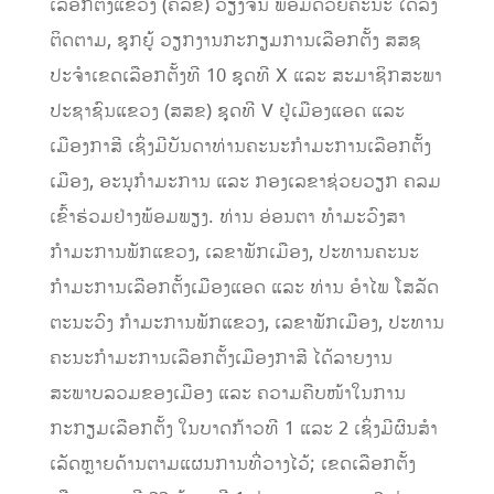
ເລືອກຕັ້ງແຂວງ (ຄລຂ) ວຽງຈັນ ພ້ອມດ້ວຍຄະນະ ໄດ້ລົງ
ຕິດຕາມ, ຊຸກຍູ້ ວຽກງານກະກຽມການເລືອກຕັ້ງ ສສຊ
ປະຈຳເຂດເລືອກຕັ້ງທີ 10 ຊຸດທີ X ແລະ ສະມາຊິກສະພາ
ປະຊາຊົນແຂວງ (ສສຂ) ຊຸດທີ V ຢູ່ເມືອງແອດ ແລະ
ເມືອງກາສີ ເຊິ່ງມີບັນດາທ່ານຄະນະກໍາມະການເລືອກຕັ້ງ
ເມືອງ, ອະນຸກໍາມະການ ແລະ ກອງເລຂາຊ່ວຍວຽກ ຄລມ
ເຂົ້າຮ່ວມຢ່າງພ້ອມພຽງ. ທ່ານ ອ່ອນຕາ ທໍາມະວົງສາ
ກໍາມະການພັກແຂວງ, ເລຂາພັກເມືອງ, ປະທານຄະນະ
ກໍາມະການເລືອກຕັ້ງເມືອງແອດ ແລະ ທ່ານ ອໍາໄພ ໂສລັດ
ຕະນະວົງ ກໍາມະການພັກແຂວງ, ເລຂາພັກເມືອງ, ປະທານ
ຄະນະກໍາມະການເລືອກຕັ້ງເມືອງກາສີ ໄດ້ລາຍງານ
ສະພາບລວມຂອງເມືອງ ແລະ ຄວາມຄືບໜ້າໃນການ
ກະກຽມເລືອກຕັ້ງ ໃນບາດກ້າວທີ 1 ແລະ 2 ເຊິ່ງມີຜົນສໍາ
ເລັດຫຼາຍດ້ານຕາມແຜນການທີ່ວາງໄວ້; ເຂດເລືອກຕັ້ງ