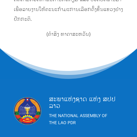
ເພື່ອລາຍງານໃຫ້ຄະນະກໍາມະການເລືອກຕັ້ງຂັ້ນແຂວງຢ່າງ
ປົກກະຕິ.
(ຄຳສິງ ທາດາສະຫວັນ)
ສະພາແຫ່ງຊາດ ແຫ່ງ ສປປ
ລາວ
THE NATIONAL ASSEMBLY OF
THE LAO PDR