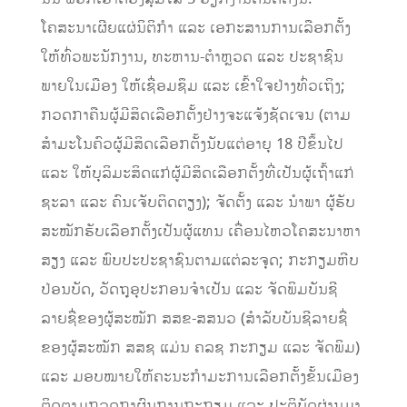
ໂຄສະນາເຜີຍແຜ່ນິຕິກຳ ແລະ ເອກະສານການເລືອກຕັ້ງ
ໃຫ້ທົ່ວພະນັກງານ, ທະຫານ-ຕໍາຫຼວດ ແລະ ປະຊາຊົນ
ພາຍໃນເມືອງ ໃຫ້ເຊື່ອມຊຶມ ແລະ ເຂົ້າໃຈຢ່າງທົ່ວເຖິງ;
ກວດກາຄືນຜູ້ມີສິດເລືອກຕັ້ງຢ່າງຈະແຈ້ງຊັດເຈນ (ຕາມ
ສຳມະໂນຄົວຜູ້ມີສິດເລືອກຕັ້ງນັບແຕ່ອາຍຸ 18 ປີຂຶ້ນໄປ
ແລະ ໃຫ້ບຸລິມະສິດແກ່ຜູ້ມີສິດເລືອກຕັ້ງທີ່ເປັນຜູ້ເຖົ້າແກ່
ຊະລາ ແລະ ຄົນເຈັບຕິດຕຽງ); ຈັດຕັ້ງ ແລະ ນໍາພາ ຜູ້ຮັບ
ສະໝັກຮັບເລືອກຕັ້ງເປັນຜູ້ແທນ ເຄື່ອນໄຫວໂຄສະນາຫາ
ສຽງ ແລະ ພົບປະປະຊາຊົນຕາມແຕ່ລະຈຸດ; ກະກຽມຫີບ
ປ່ອນບັດ, ວັດຖຸອຸປະກອນຈໍາເປັນ ແລະ ຈັດພິມບັນຊີ
ລາຍຊື່ຂອງຜູ້ສະໝັກ ສສຂ-ສສນວ (ສໍາລັບບັນຊີລາຍຊື່
ຂອງຜູ້ສະໝັກ ສສຊ ແມ່ນ ຄລຊ ກະກຽມ ແລະ ຈັດພິມ)
ແລະ ມອບໝາຍໃຫ້ຄະນະກໍາມະການເລືອກຕັ້ງຂັ້ນເມືອງ
ຕິດຕາມກວດກາຜົນການກະກຽມ ແລະ ປະຕິບັດຜ່ານມາ