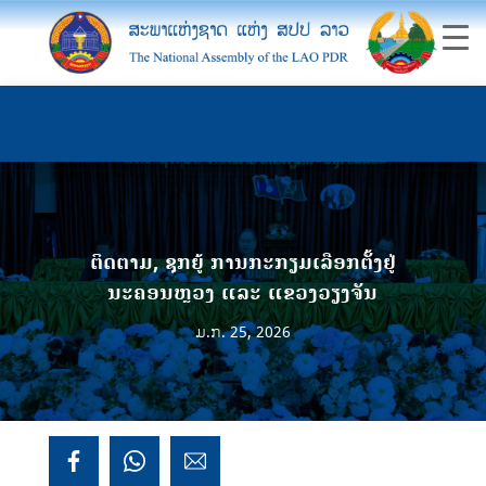
ຕິດຕາມ, ຊຸກຍູ້ ການກະກຽມເລືອກຕັ້ງຢູ່
ນະຄອນຫຼວງ ແລະ ແຂວງວຽງຈັນ
ມ.ກ. 25, 2026