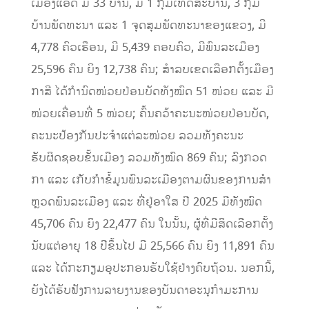
ເມືອງແອດ ມີ 33 ບ້ານ, ມີ 1 ກຸ່ມເທດສະບານ, 3 ກຸ່ມ
ບ້ານພັດທະນາ ແລະ 1 ຈຸດສຸມພັດທະນາຂອງແຂວງ, ມີ
4,778 ຄົວເຮືອນ, ມີ 5,439 ຄອບຄົວ, ມີພົນລະເມືອງ
25,596 ຄົນ ຍິງ 12,738 ຄົນ; ສຳລບເຂດເລືອກຕັ້ງເມືອງ
ກາສີ ໄດ້ກໍານົດໜ່ວຍປ່ອນບັດທັງໝົດ 51 ໜ່ວຍ ແລະ ມີ
ໜ່ວຍເຄື່ອນທີ່ 5 ໜ່ວຍ; ຄົ້ນຄວ້າຄະນະໜ່ວຍປ່ອນບັດ,
ຄະນະປ້ອງກັນປະຈຳແຕ່ລະໜ່ວຍ ລວມທັງຄະນະ
ຮັບຜິດຊອບຂັ້ນເມືອງ ລວມທັງໝົດ 869 ຄົນ; ລົງກວດ
ກາ ແລະ ເກັບກຳຂໍ້ມູນພົນລະເມືອງຕາມຜົນຂອງການສໍາ
ຫຼວດພົນລະເມືອງ ແລະ ທີ່ຢູ່ອາໃສ ປີ 2025 ມີທັງໝົດ
45,706 ຄົນ ຍິງ 22,477 ຄົນ ໃນນັ້ນ, ຜູ້ທີ່ມີສິດເລືອກຕັ້ງ
ນັບແຕ່ອາຍຸ 18 ປີຂຶ້ນໄປ ມີ 25,566 ຄົນ ຍິງ 11,891 ຄົນ
ແລະ ໄດ້ກະກຽມອຸປະກອນຮັບໃຊ້ຢ່າງຄົບຖ້ວນ. ນອກນີ້,
ຍັງໄດ້ຮັບຟັງການລາຍງານຂອງບັນດາອະນຸກໍາມະການ