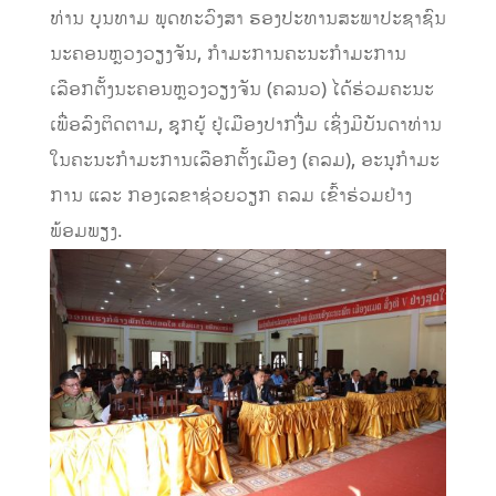
ທ່ານ ບຸນທາມ ພຸດທະວົງສາ ຮອງປະທານສະພາປະຊາຊົນ
ນະຄອນຫຼວງວຽງຈັນ, ກໍາມະການຄະນະກໍາມະການ
ເລືອກຕັ້ງນະຄອນຫຼວງວຽງຈັນ (ຄລນວ) ໄດ້ຮ່ວມຄະນະ
ເພື່ອລົງຕິດຕາມ, ຊຸກຍູ້ ຢູ່ເມືອງປາກງື່ມ ເຊິ່ງມີບັນດາທ່ານ
ໃນຄະນະກໍາມະການເລືອກຕັ້ງເມືອງ (ຄລມ), ອະນຸກໍາມະ
ການ ແລະ ກອງເລຂາຊ່ວຍວຽກ ຄລມ ເຂົ້າຮ່ວມຢ່າງ
ພ້ອມພຽງ.