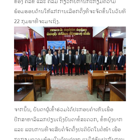
ຂອງ ຄລຂ ແລະ ຄລມ ກ່ຽວກັບການກະກຽມຄວາມ
ພ້ອມຮອບດ້ານໃຫ້ແກ່ການເລືອກຕັ້ງທີ່ຈະຈັດຂຶ້ນໃນວັນທີ
22 ກຸມພາທີ່ຈະມາເຖິງ.
ຈາກນັ້ນ, ບັນດາຜູ້ເຂົ້າຮ່ວມໄດ້ປະກອບຄໍາເຫັນເພື່ອ
ປຶກສາຫາລືແລກປ່ຽນເຖິງບັນດາຂໍ້ສະດວກ, ຂໍ້ຫຍຸ້ງຍາກ
ແລະ ແຜນການທີ່ຈະສືບຕໍ່ຈັດຕັ້ງປະຕິບັດໃນຕໍ່ໜ້າ ເພື່ອ
ກະກຽມຄວາມພ້ອມໃນດ້ານຕ່າງໆ ແນໃສ່ຮັບປະກັນການ