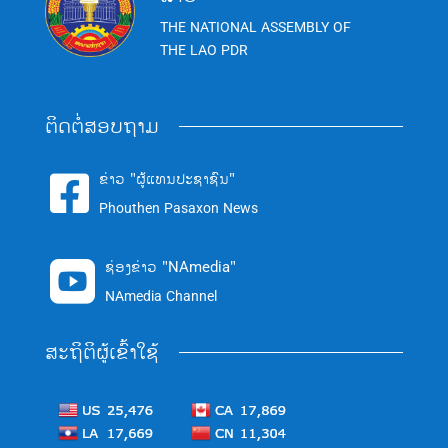
THE NATIONAL ASSEMBLY OF
THE LAO PDR
ຕິດຕໍ່ສອບຖາມ
ຂ່າວ "ຜູ້ແທນປະຊາຊົນ"

Phouthen Pasaxon News
ຊ່ອງຂ່າວ "NAmedia"

NAmedia Channel
ສະຖິຕິຜູ້ເຂົ້າໃຊ້