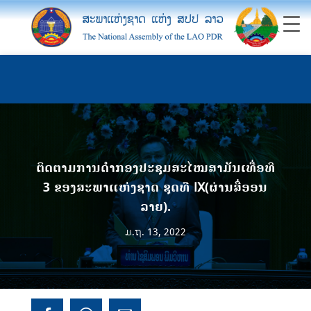
ຕິດຕາມການດໍາກອງປະຊຸມສະໄໝສາມັນເທື່ອທີ
3 ຂອງສະພາແຫ່ງຊາດ ຊຸດທີ IX(ຜ່ານສື່ອອນ
ລາຍ).
ມ.ຖ. 13, 2022