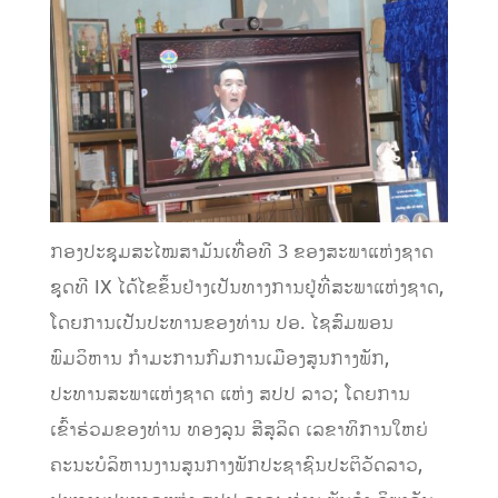
ກອງປະຊຸມສະໄໝສາມັນເທື່ອທີ 3 ຂອງສະພາແຫ່ງຊາດ
ຊຸດທີ IX ໄດ້ໄຂຂຶ້ນຢ່າງເປັນທາງການຢູ່ທີ່ສະພາແຫ່ງຊາດ,
ໂດຍການເປັນປະທານຂອງທ່ານ ປອ. ໄຊສົມພອນ
ພົມວິຫານ ກໍາມະການກົມການເມືອງສູນກາງພັກ,
ປະທານສະພາແຫ່ງຊາດ ແຫ່ງ ສປປ ລາວ; ໂດຍການ
ເຂົ້າຮ່ວມຂອງທ່ານ ທອງລຸນ ສີສຸລິດ ເລຂາທິການໃຫຍ່
ຄະນະບໍລິຫານງານສູນກາງພັກປະຊາຊົນປະຕິວັດລາວ,