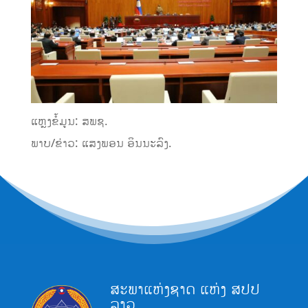
ແຫຼງຂໍ້ມູນ: ສພຊ.
ພາບ/ຂ່າວ: ແສງພອນ ອິນນະລົງ.
ສະພາແຫ່ງຊາດ ແຫ່ງ ສປປ
ລາວ