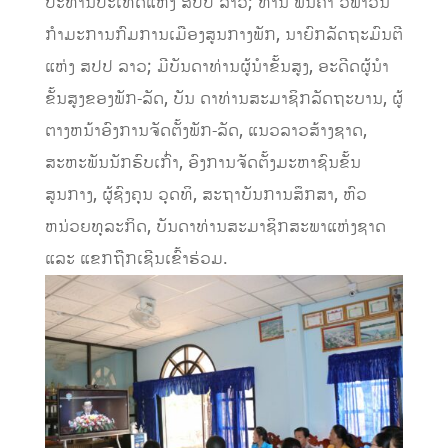
ປະທານປະເທດແຫ່ງ ສປປ ລາວ; ທ່ານ ພັນຄໍາ ວິພາວັນ
ກໍາມະການກົມການເມືອງສູນກາງພັກ, ນາຍົກລັດຖະມົນຕີ
ແຫ່ງ ສປປ ລາວ; ມີບັນດາທ່ານຜູ້ນໍາຂັ້ນສູງ, ອະດີດຜູ້ນໍາ
ຂັ້ນສູງຂອງພັກ-ລັດ, ບັນ ດາທ່ານສະມາຊິກລັດຖະບານ, ຜູ້
ຕາງຫນ້າອົງການຈັດຕັ້ງພັກ-ລັດ, ແນວລາວສ້າງຊາດ,
ສະຫະພັນນັກຮົບເກົ່າ, ອົງການຈັດຕັ້ງມະຫາຊົນຂັ້ນ
ສູນກາງ, ຜູ້ຊົງຄຸນ ວຸດທິ, ສະຖາບັນການສຶກສາ, ຫົວ
ຫນ່ວຍທຸລະກິດ, ບັນດາທ່ານສະມາຊິກສະພາແຫ່ງຊາດ
ແລະ ແຂກຖືກເຊີນເຂົ້າຮ່ວມ.