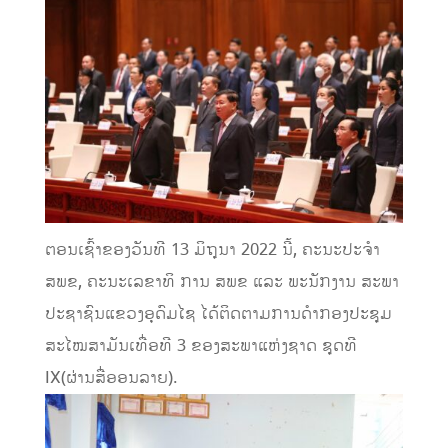
ຕອນເຊົ້າຂອງວັນທີ 13 ມິຖຸນາ 2022 ນີ້, ຄະນະປະຈໍາ
ສພຂ, ຄະນະເລຂາທິ ການ ສພຂ ແລະ ພະນັກງານ ສະພາ
ປະຊາຊົນແຂວງອຸດົມໄຊ ໄດ້ຕິດຕາມການດໍາກອງປະຊຸມ
ສະໄໝສາມັນເທື່ອທີ 3 ຂອງສະພາແຫ່ງຊາດ ຊຸດທີ
IX(ຜ່ານສື່ອອນລາຍ).