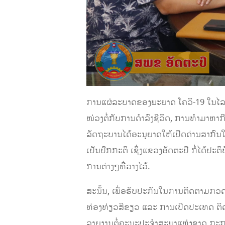
ການແຜ່ລະບາດຂອງພະຍາດ ໂຄວິ-19 ໃນໄລຍະ
ໜ່ວງຕໍ່ກັບການດຳລົງຊີວິດ, ການທຳມາຫາ
ລັດຖະບານໄດ້ອະນຸຍາດໃຫ້ເປີດດ່ານສາກົນໃ
ເປັນປົກກະຕິ ເຊິ່ງແຂວງອັດຕະປື ກໍ່ໄດ້ປະ
ການຕ່າງໆທີ່ວາງໄວ້.
ສະນັ້ນ, ເພື່ອຮັບປະກັນໃນການຕິດຕາມກວດກ
ທ່ອງທ່ຽວສີຂຽວ ແລະ ການເປີດປະເທດ ຕິດພ
ລາຍງານຕໍ່ຄະນະປະຈໍາສະພາແຫ່ງຊາດ ກະກຽມ