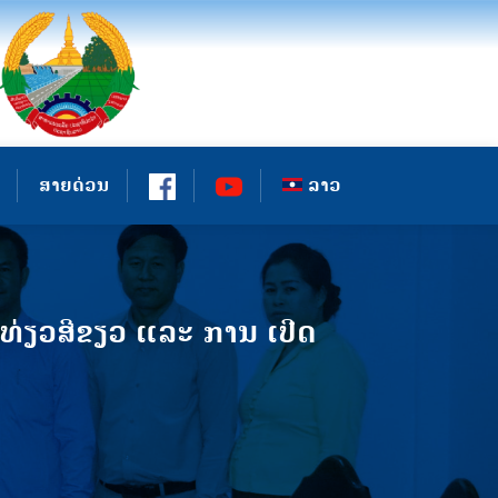
ສາຍດ່ວນ
ລາວ
ທ່ຽວສີຂຽວ ແລະ ການ ເປີດ