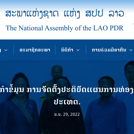
ງ
ສະມາຊິກສະພາ
ນິຕິກຳ
ການຮ່ວມມືສາກົນ
ຳຂໍ້ມູນ ການຈັດຕັ້ງປະຕິບັດແຜນການທ່ອງ
ປະເທດ.
ພ.ພ. 29, 2022