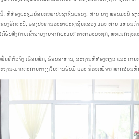
ານີ້. ທີ່ຫ້ອງປະຊຸມນ້ອຍສະພາປະຊາຊົນແຂວງ. ທ່ານ ນາງ ພອນມະນີ
17 ແຂວງອັດຕະປື, ຮອງປະທານສະພາປະຊາຊົນແຂວງ ແລະ ທ່ານ ແຫວນ
ນະ ໄດ້ຮັບຟັງການເຂົ້າລາຍງານຈາກພະແນກສາທາລະນະສຸກ, ພະແນກຖະແ
ມູນພື່ນທີ່ຕົວຈິງ ເຮືອນພັກ, ຮ້ອນອາຫານ, ສະຖານທີ່ທ່ອງທ່ຽວ ແລະ 
, ມາດຕະຖານ-ມາດຕະການຕ່າງໆໃນການຮັບມື ແລະ ຂໍ້ສະເໜີຈາກພາກສ່ວນທີ່