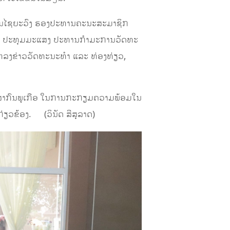
 ຂຽນໄຊຍະວົງ ຮອງປະທານຄະນະສະມາຊິກ
ຄຳ ປະທຸມມະແສງ ປະທານກໍາມະການວັດທະ
ຫລງຂ່າວວັດທະນະທໍາ ແລະ ທ່ອງທ່ຽວ,
ດ່ານສາກົນພູເກືອ ໃນການກະກຽມຄວາມພ້ອມໃນ
ກ່ຽວຂ້ອງ. (ວິນັດ ສີສຸລາດ)