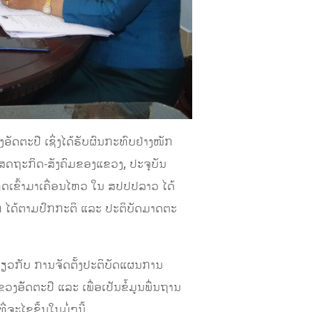
ດຕະປື ເຊິ່ງໄດ້ຮັບຜົນກະທົບຢ່າງໜັກ
ສດຖະກິດ-ສັງຄົມຂອງແຂວງ, ປະຈຸບັນ
ດເຂົ້າມາເຄື່ອນໄຫວ ໃນ ສປປປລາວ ໄດ້
-ອອກ ໄດ້ຕາມປົກກະຕິ ແລະ ປະຕິບັດມາດຕະ
ກ່ຽວກັບ ການຈັດຕັ້ງປະຕິບັດແຜນການ
ັັດຕະປື ແລະ ເພື່ອເປັນຂໍ້ມູນພື່ນຖານ
ະໄຂຂຶ້ນໃນມໍ່ໆນີ້.