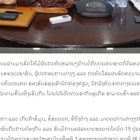
ຜ່ານມາເຮັດໃຫ້ມີຜົນກະທົບຫລາຍໆດ້ານຕໍ່ກັບປະເທດຊາດກໍ່ຄືແຂວງອັ
ກີນຂອງປະຊາຊົນ, ຜູ້ປະກອບການຕ່າງໆ ແລະ ກະທົບໃສ່ແຜນພັດທະນາເ
ນທົ່ວປະເທດ ຮອງຮັບຮອງເອົານັກທ່ອງທ່ຽວ, ນັກລົງທຶນຈາກຕ່າງປະເທ
ຕິບັດຕາມຂັ້ນເທິ່ງເຊັ່ນກັນ ໂດຍໄດ້ເປີດດ່ານສາກົນພູເກືອ ສາມາດເຂົ້າ
າ ແລະ ເກັບກຳຂໍ້ມູນ, ຂໍ້ສະດວກ, ຂໍ້ຄົງຄ້າງ ແລະ ມາດຕະການຕ່າງໆ
ັນກັບການປ້ອງກັນ ແລະ ຮັບມືການແຜ່ລະບາດພະຍາດໂຄວິດ-19 ຢູ່ແຂວງອ
ຕໍ່ກອງປະຊຸມສະໄໝສາມັນເທື່ອທີ 3 ຂອງສະພາແຫ່ງຊາດ ຊຸດທີ IX ທີ່ຈ