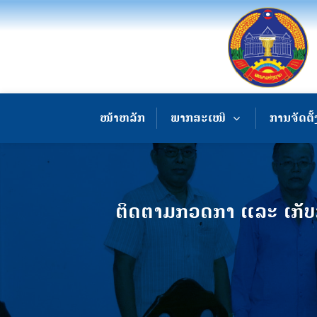
ໜ້າຫລັກ
ພາກສະເໜີ
ການຈັດຕັ້
ຕິດຕາມກວດກາ ແລະ ເກັບກ