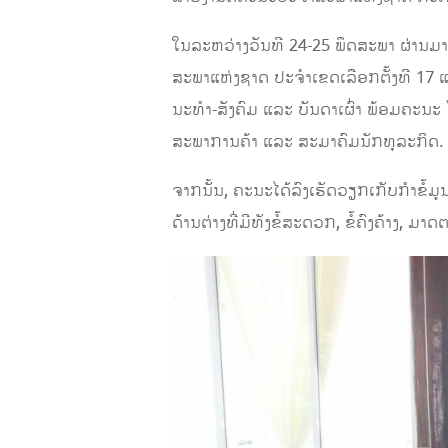
ໃນລະຫວ່າງວັນທີ 24-25 ພຶດສະພາ ຜ່ານມ
ສະພາແຫ່ງຊາດ ປະຈໍາເຂດເລືອກຕັ້ງທີ 
ນະທໍາ-ສັງຄົມ ແລະ ບັນດາເຜົ່າ ພ້ອມຄະ
ສະພາການຄ້າ ແລະ ສະມາຄົມນັກທຸລະກິດ.
ຈາກນັ້ນ, ຄະນະໄດ້ລົງເຮັດວຽກເກັບກຳຂໍ້
ດ້ານຕ່າງທີ່ມີທັງຂໍ້ສະດວກ, ຂໍ້ຄົງຄ້າງ