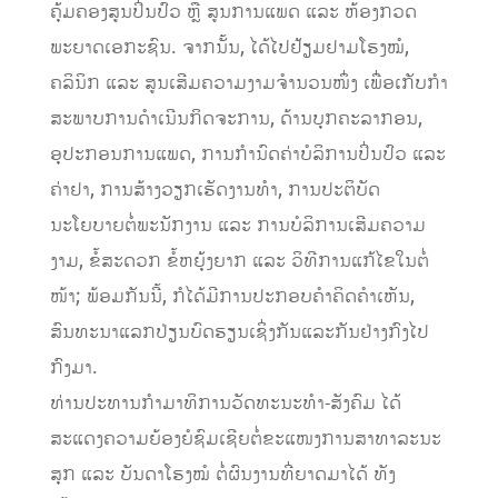
ຄຸ້ມຄອງສູນປິ່ນປົວ ຫຼື ສູນການແພດ ແລະ ຫ້ອງກວດ
ພະຍາດເອກະຊົນ. ຈາກນັ້ນ, ໄດ້ໄປຢ້ຽມຢາມໂຮງໝໍ,
ຄລິນິກ ແລະ ສູນເສີມຄວາມງາມຈຳນວນໜຶ່ງ ເພື່ອເກັບກຳ
ສະພາບການດຳເນີນກິດຈະການ, ດ້ານບຸກຄະລາກອນ,
ອຸປະກອນການແພດ, ການກໍານົດຄ່າບໍລິການປິ່ນປົວ ແລະ
ຄ່າຢາ, ການສ້າງວຽກເຮັດງານທໍາ, ການປະຕິບັດ
ນະໂຍບາຍຕໍ່ພະນັກງານ ແລະ ການບໍລິການເສີມຄວາມ
ງາມ, ຂໍ້ສະດວກ ຂໍ້ຫຍຸ້ງຍາກ ແລະ ວິທີການແກ້ໄຂໃນຕໍ່
ໜ້າ; ພ້ອມກັນນີ້, ກໍໄດ້ມີການປະກອບຄຳຄິດຄຳເຫັນ,
ສົນທະນາແລກປ່ຽນບົດຮຽນເຊິ່ງກັນແລະກັນຢ່າງກົງໄປ
ກົງມາ.
ທ່ານປະທານກຳມາທິການວັດທະນະທຳ-ສັງຄົມ ໄດ້
ສະແດງຄວາມຍ້ອງຍໍຊົມເຊີຍຕໍ່ຂະແໜງການສາທາລະນະ
ສຸກ ແລະ ບັນດາໂຮງໝໍ ຕໍ່ຜົນງານທີ່ຍາດມາໄດ້ ທັງ