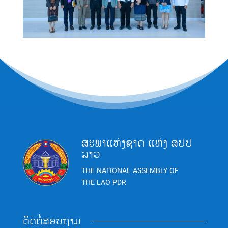
ສະພາແຫ່ງຊາດ ແຫ່ງ ສປປ
ລາວ
THE NATIONAL ASSEMBLY OF
THE LAO PDR
ຕິດຕໍ່ສອບຖາມ