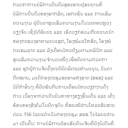
ກວດກາການບໍລິການປິ່ນປົວສຸຂະພາບຢູ່ສະຖານທີ່
ບໍລິການປິ່ນປົວຂອງພາກລັດ, ເອກະຊົນ ແລະ ການເສີມ
ຄວາມງາມ ຢູ່ບັນດາສູນເສີມຄວາມງາມໃນນະຄອນຫຼວງ
ວຽງຈັນ ເຊິ່ງໄດ້ພົບປະ ແລະ ເຮັດວຽກຮ່ວມກັບຄະນະນຳ
ຂອງກະຊວງສາທາລະນະສຸກ, ໂຮງໝໍມະໂຫສົດ, ໂຮງໝໍ
ກະເສມລາດ ແລະ ລົງເຄື່ອນໄຫວຢ້ຽມຢາມຄລິນິກ ແລະ
ສູນເສີມຄວາມງາມຈຳນວນໜຶ່ງ ເພື່ອຕິດຕາມກວດກາ
ແລະ ຊຸກຍູ້ການຈັດຕັ້ງປະຕິບັດລັດຖະທຳມະນູນ, ບັນດາ
ກົດໝາຍ, ມະຕິກອງປະຊຸມສະພາແຫ່ງຊາດ (ສພຊ) ແລະ
ນິຕິກຳອື່ນໆ ທີ່ຕິດພັນກັບການເຄື່ອນໄຫວວຽກງານດັ່ງ
ກ່າວ ເນື່ອງຈາກວ່າເປັນບັນຫາຫາງສຽງພົ້ນເດັ່ນ ແລະ ເຄັ່ງ
ຮ້ອນຂອງສັງຄົມໃນປັດຈຸບັນ ທີ່ສະເໜີຜ່ານໂທລະສັບສາຍ
ດ່ວນ 156 ໄລຍະດໍາເນີນກອງປະຊຸມ ສພຊ ໃນໄລຍະຜ່ານ
ມາ ເປັນຕົ້ນ: ການບໍລິການຕ້ອນຮັບຄົນເຈັບທີ່ຍັງບໍ່ເປັນທີ່