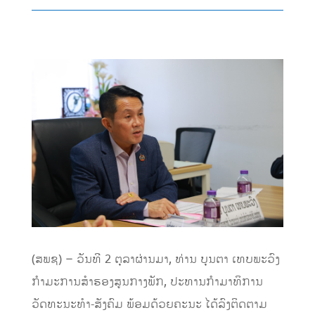
(ສພຊ) – ວັນທີ 2 ຕຸລາຜ່ານມາ, ທ່ານ ບຸນຕາ ເທບພະວົງ
ກຳມະການສຳຮອງສູນກາງພັກ, ປະທານກຳມາທິການ
ວັດທະນະທຳ-ສັງຄົມ ພ້ອມດ້ວຍຄະນະ ໄດ້ລົງຕິດຕາມ