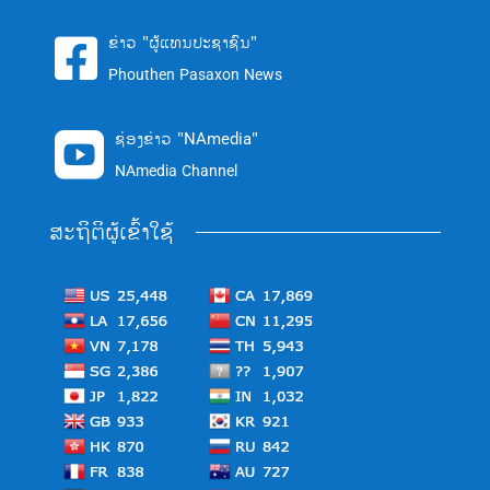
ຂ່າວ "ຜູ້ແທນປະຊາຊົນ"

Phouthen Pasaxon News
ຊ່ອງຂ່າວ "NAmedia"

NAmedia Channel
ສະຖິຕິຜູ້ເຂົ້າໃຊ້