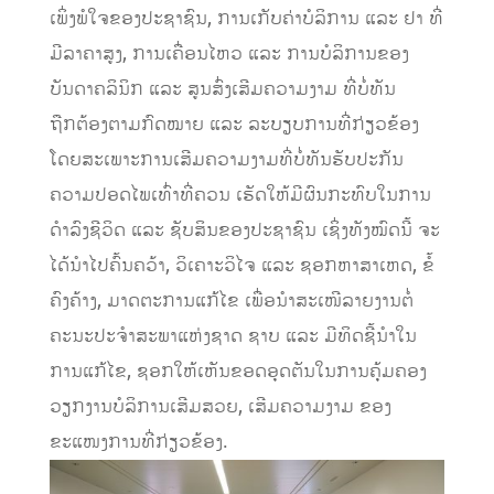
ເພິ່ງພໍໃຈຂອງປະຊາຊົນ, ການເກັບຄ່າບໍລິການ ແລະ ຢາ ທີ່
ມີລາຄາສູງ, ການເຄື່ອນໄຫວ ແລະ ການບໍລິການຂອງ
ບັນດາຄລິນິກ ແລະ ສູນສົ່ງເສີມຄວາມງາມ ທີ່ບໍ່ທັນ
ຖືກຕ້ອງຕາມກົດໝາຍ ແລະ ລະບຽບການທີ່ກ່ຽວຂ້ອງ
ໂດຍສະເພາະການເສີມຄວາມງາມທີ່ບໍ່ທັນຮັບປະກັນ
ຄວາມປອດໄພເທົ່າທີ່ຄວນ ເຮັດໃຫ້ມີຜົນກະທົບໃນການ
ດຳລົງຊີວິດ ແລະ ຊັບສິນຂອງປະຊາຊົນ ເຊິ່ງທັງໝົດນີ້ ຈະ
ໄດ້ນໍາໄປຄົ້ນຄວ້າ, ວິເຄາະວິໄຈ ແລະ ຊອກຫາສາເຫດ, ຂໍ້
ຄົງຄ້າງ, ມາດຕະການແກ້ໄຂ ເພື່ອນໍາສະເໜີລາຍງານຕໍ່
ຄະນະປະຈຳສະພາແຫ່ງຊາດ ຊາບ ແລະ ມີທິດຊີ້ນໍາໃນ
ການແກ້ໄຂ, ຊອກໃຫ້ເຫັນຂອດອຸດຕັນໃນການຄຸ້ມຄອງ
ວຽກງານບໍລິການເສີມສວຍ, ເສີມຄວາມງາມ ຂອງ
ຂະແໜງການທີ່ກ່ຽວຂ້ອງ.