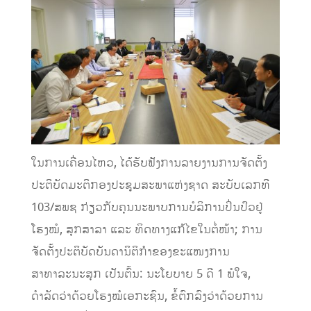
ໃນການເຄື່ອນໄຫວ, ໄດ້ຮັບຟັງການລາຍງານການຈັດຕັ້ງ
ປະຕິບັດມະຕິກອງປະຊຸມສະພາແຫ່ງຊາດ ສະບັບເລກທີ
103/ສພຊ ກ່ຽວກັບຄຸນນະພາບການບໍລິການປິ່ນປົວຢູ່
ໂຮງໝໍ, ສຸກສາລາ ແລະ ທິດທາງແກ້ໄຂໃນຕໍ່ໜ້າ; ການ
ຈັດຕັ້ງປະຕິບັດບັນດານິຕິກຳຂອງຂະແໜງການ
ສາທາລະນະສຸກ ເປັນຕົ້ນ: ນະໂຍບາຍ 5 ດີ 1 ພໍໃຈ,
ດຳລັດວ່າດ້ວຍໂຮງໝໍເອກະຊົນ, ຂໍ້ຕົກລົງວ່າດ້ວຍການ