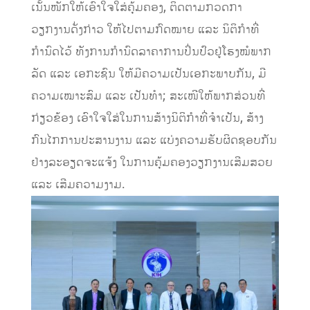
ເນັ້ນໜັກໃຫ້ເອົາໃຈໃສ່ຄຸ້ມຄອງ, ຕິດຕາມກວດກາ
ວຽກງານດັ່ງກ່າວ ໃຫ້ໄປຕາມກົດໝາຍ ແລະ ນິຕິກຳທີ່
ກຳນົດໄວ້ ທັງການກຳນົດລາຄາການປິ່ນປົວຢູ່ໂຮງໝໍພາກ
ລັດ ແລະ ເອກະຊົນ ໃຫ້ມີຄວາມເປັນເອກະພາບກັນ, ມີ
ຄວາມເໝາະສົມ ແລະ ເປັນທຳ; ສະເໜີໃຫ້ພາກສ່ວນທີ່
ກ່ຽວຂ້ອງ ເອົາໃຈໃສ່ໃນການສ້າງນິຕິກຳທີ່ຈຳເປັນ, ສ້າງ
ກົນໄກການປະສານງານ ແລະ ແບ່ງຄວາມຮັບຜິດຊອບກັນ
ຢ່າງລະອຽດຈະແຈ້ງ ໃນການຄຸ້ມຄອງວຽກງານເສີມສວຍ
ແລະ ເສີມຄວາມງາມ.