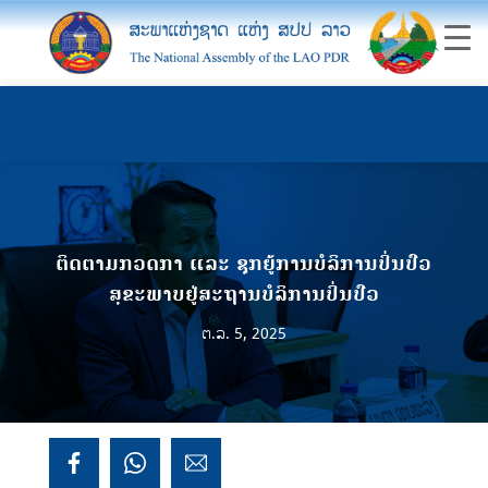
ຕິດຕາມກວດກາ ແລະ ຊຸກຍູ້ການບໍລິການປິ່ນປົວ
ສຸຂະພາບຢູ່ສະຖານບໍລິການປິ່ນປົວ
ຕ.ລ. 5, 2025