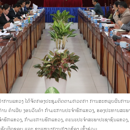
ອງວ່າການແຂວງ ໄດ້ຈັດກອງປະຊຸມຕິດຕາມກວດກາ ການສະຫລຸບຜົນການເຄື
່ານ ຄຳເຜີຍ ງອນວັນຄຳ ກຳມະການປະຈຳພັກແຂວງ, ຮອງປະທານສະພາປ
ະຈຳພັກແຂວງ, ກໍາມະການພັກແຂວງ, ຄະນະປະຈໍາສະພາປະຊາຊົນແຂວງ, 
ຮັບຜິດຊອບ ແລະ ຂະແຫນງການກ່ຽວຂ້ອງ ເຂົ້າຮ່ວມ.