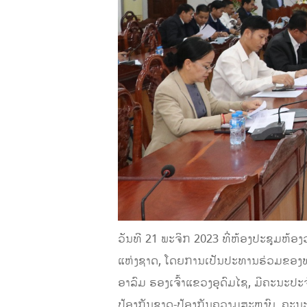
ວັນທີ 21 ພະຈິກ 2023 ທີ່ຫ້ອງປະຊຸມຫ້
ແຫ່ງຊາດ, ໂດຍການເປັນປະທານຮ່ວມຂອງທ
ອາລົມ ຮອງເຈົ້າແຂວງອຸດົມໄຊ, ມີຄະນະປ
ປ້ອງກັນຊາດ-ປ້ອງກັນຄວາມສະຫງົບ, ຄະນະ