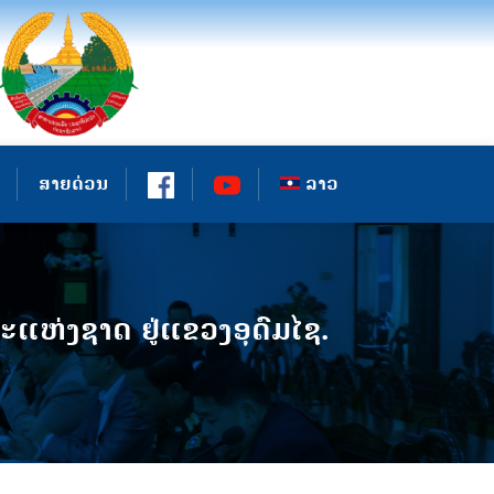
ສາຍດ່ວນ
ລາວ
ະແຫ່ງຊາດ ຢູ່ແຂວງອຸດົມໄຊ.