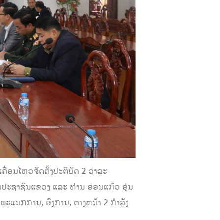
່ອນໄຫວຈັດຕັ້ງປະຕິບັດ 2 ວ່າລະ
ະຊາຊົນແຂວງ ແລະ ທ່ານ ອ່ອນແກ້ວ ອຸ່ນ
ພະແນກການ, ອົງການ, ຕາງຫນ້າ 2 ກຳລັງ