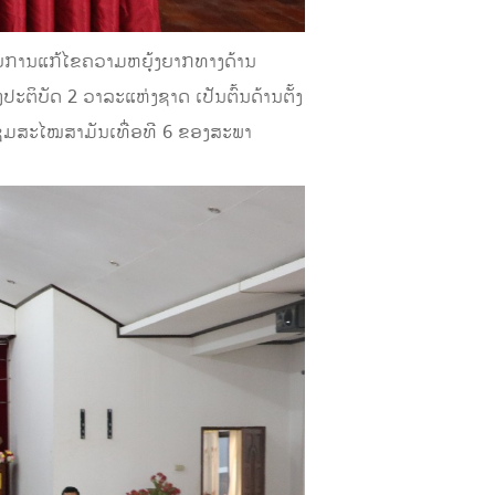
ດ້ວຍການແກ້ໄຂຄວາມຫຍຸ້ງຍາກທາງດ້ານ
ະຕິບັດ 2 ວາລະແຫ່ງຊາດ ເປັນຕົ້ນດ້ານຕັ້ງ
ປະຊຸມສະໄໝສາມັນເທື່ອທີ 6 ຂອງສະພາ