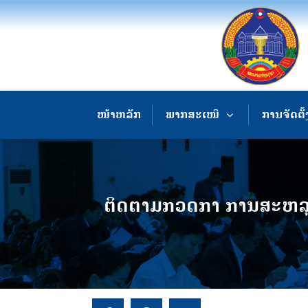
ໜ້າຫລັກ
ພາກສະເໜີ
ການຈັດຕັ້
ຕິດຕາມກວດກາ ການສະຫລຸບຜົ