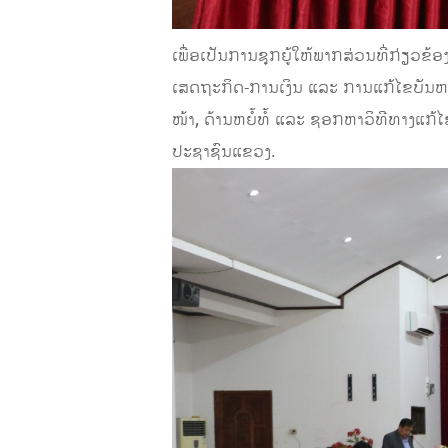
ເພື່ອເປັນການຊຸກຍູ້ໃຫ້ພາກສ່ວນທີ່ກ່ຽວຂ
ເສດຖະກິດ-ການເງິນ ແລະ ການແກ້ໄຂບັນຫາຢາເ
ໜ້າ, ດ້ານຫຍໍ້ທໍ້ ແລະ ຊອກຫາວິທີທາງແກ້
ປະຊາຊົນແຂວງ.