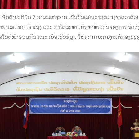
້ອງ ຈັດຕັ້ງປະຕິບັດ 2 ວາລະແຫ່ງຊາດ ເປັນຕົ້ນແມ່ນວາລະແຫ່ງຊາດວ່າ
ສບຕິດ; ເຂົ້າເຖິງ ແລະ ກໍາໄດ້ສະພາບບັນຫາພົ້ນເດັ່ນຂອງການຈັດຕັ້ງປ
ໄຂໃນຕໍ່ໜ້າຮ່ວມກັນ ແລະ ເພື່ອເປັນຂໍ້ມູນ ໃຫ້ແກ່ການລາຍງານຕໍ່ກອງ