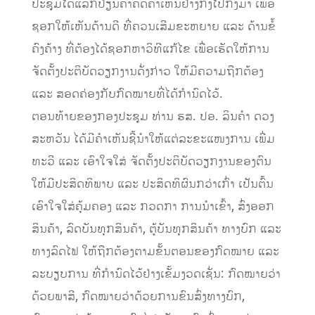
ປະຊຸມໄດ້ແລກປ່ຽນຄໍາຄິດຄໍາເຫັນຢ່າງກົງໄປກົງມາ ເພື່ອ
ຊອກໃຫ້ເຫັນດ້ານດີ ທີ່ຄວນເສີມຂະຫຍາຍ ແລະ ດ້ານຂໍ້
ຄົງຄ້າງ ທີ່ຕ້ອງໄດ້ຊອກຫາວິທີແກ້ໄຂ ເພື່ອເຮັດໃຫ້ການ
ຈັດຕັ້ງປະຕິບັດວຽກງານດັ່ງກ່າວ ໃຫ້ມີຄວາມຖືກຕ້ອງ
ແລະ ສອດຄ່ອງກັບກົດໝາຍທີ່ໄດ້ກໍານົດໄວ້.
ຕອນທ້າຍຂອງກອງປະຊຸມ ທ່ານ ຮສ. ປອ. ລິນຄໍາ ດວງ
ສະຫວັນ ໄດ້ມີຄໍາເຫັນຊີ້ນໍາໃຫ້ແຕ່ລະຂະແໜງການ ເພີ່ມ
ທະວີ ແລະ ເອົາໃຈໃສ່ ຈັດຕັ້ງປະຕິບັດວຽກງານຂອງຕົນ
ໃຫ້ມີປະສິດທິພາບ ແລະ ປະສິດທິຜົນກວ່າເກົ່າ ເປັນຕົ້ນ
ເອົາໃຈໃສ່ຄຸ້ມຄອງ ແລະ ກວດກາ ການນໍາເຂົ້າ, ສົ່ງອອກ
ສິນຄ້າ, ລົດບັນທຸກສິນຄ້າ, ຕູ້ບັນທຸກສິນຄ້າ ທາງບົກ ແລະ
ທາງລົດໄຟ ໃຫ້ຖືກຕ້ອງຕາມຂັ້ນຕອນຂອງກົດໝາຍ ແລະ
ລະບຽບການ ທີ່ກໍານົດໄວ້ຢ່າງເຂັ້ມງວດເຊັ່ນ: ກົດໝາຍວ່າ
ດ້ວຍພາສີ, ກົດໝາຍວ່າດ້ວຍການຂົນສົ່ງທາງບົກ,