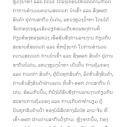
ຫຼວງນໍ້າທາ ແລະ ຄະນະ ໄດ້ລົງເຄື່ອນໄຫວຕິດຕາມກວດ
ກາການອໍານວຍຄວາມສະດວກ ນໍາເຂົ້າ ແລະ ສົ່ງອອກ
ສິນຄ້າ ຢູ່ດ່ານສາກົນ ບໍ່ເຕ່ນ, ແຂວງຫຼວງນໍ້າທາ ໂດຍໄດ້
ຈັັດກອງປະຊຸມເຮັດວຽກຮ່ວມກັບຂະແໜງການທີ່
ກ່ຽວຂ້ອງຂອງແຂວງ ເພື່ອຮັບຟັງການລາຍງານ ກ່ຽວກັບ
ສະພາບຂ້ໍສະດວກ ແລະ ຂໍ້ຫຍຸ້ງຍາກ ໃນການອໍານວຍ
ຄວາມສະດວກ ການນໍາເຂົ້າ ແລະ ສົ່ງອອກ ສິນຄ້າ ຢູ່ດ່ານ
ສາກົນບໍ່ເຕ່ນ, ແຂວງຫຼວງນໍ້າທາ ເປັນຕົ້ນ ການຄຸ້ມຄອງ
ແລະ ກວດກາ ສິນຄ້າ, ຕູ້ບັນທຸກສິນຄ້າ, ລົດຂົນສົ່ງສິນຄ້າ,
ການຂົນສົ່ງສິນຄ້າຜ່ານແດນ ທີ່ເຂົ້າ-ອອກ ດ່ານສາກົນ ບໍ່
ເຕ່ນ. ພ້ອມກັນນັ້ນ, ກໍຍັງໄດ້ຮັບຟັງການລາຍງານກ່ຽວກັບ
ສະພາບການຄຸ້ມຄອງ ແລະ ການເກັບຄ່າທໍານຽມ ຕູ້
ບັນທຸກສິນຄ້າເປົ່າ ຂອງບໍລິສັດທາງລົດໄຟ ລາວ-ຈີນ ທີ່
ເຂົ້າ-ອອກ ຜ່ານດ່ານສາກົນດັ່ງກ່າວ. ຫຼັງຈາກນັ້ນ, ກອງ