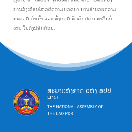
ຫຼວງນໍ້າທາ ເພື່ອແຈ້ງຈຸດປະສົງ ແລະ ລາຍງານຜົນຂອງ
ການລົງເຄື່ອນໄຫວຕິດຕາມກວດກາ ການອໍານວຍຄວາມ
ສະດວກ ນໍາເຂົ້າ ແລະ ສົ່ງອອກ ສິນຄ້າ ຢູ່ດ່ານສາກົນບໍ່
ເຕ່ນ ໃນຄັ້ງນີ້ອີກດ້ວຍ.
ສະພາແຫ່ງຊາດ ແຫ່ງ ສປປ
ລາວ
THE NATIONAL ASSEMBLY OF
THE LAO PDR