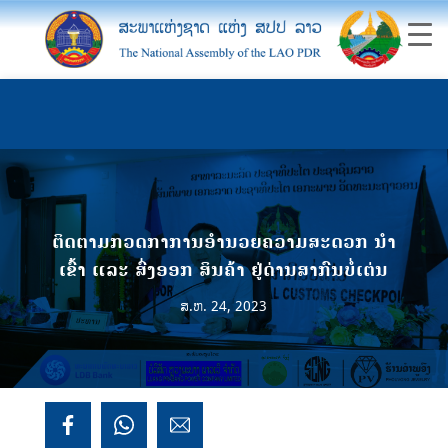
ຕິດຕາມກວດກາການອໍານວຍຄວາມສະດວກ ນໍາ
ເຂົ້າ ແລະ ສົ່ງອອກ ສິນຄ້າ ຢູ່ດ່ານສາກົນບໍ່ເຕ່ນ
ສ.ຫ. 24, 2023