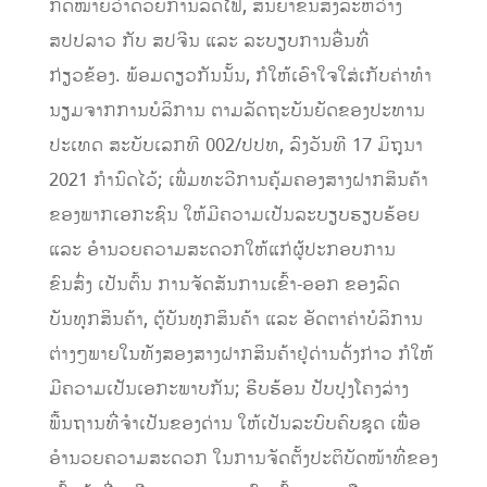
ກົດໝາຍວ່າດ້ວຍການລົດໄຟ, ສັນຍາຂົນສົ່ງລະຫວ່າງ
ສປປລາວ ກັບ ສປຈີນ ແລະ ລະບຽບການອື່ນທີ່
ກ່ຽວຂ້ອງ. ພ້ອມດຽວກັນນັ້ນ, ກໍໃຫ້ເອົາໃຈໃສ່ເກັບຄ່າທໍາ
ນຽມຈາກການບໍລິການ ຕາມລັດຖະບັນຍັດຂອງປະທານ
ປະເທດ ສະບັບເລກທີ 002/ປປທ, ລົງວັນທີ 17 ມິຖຸນາ
2021 ກໍານົດໄວ້; ເພີ່ມທະວີການຄຸ້ມຄອງສາງຝາກສິນຄ້າ
ຂອງພາກເອກະຊົນ ໃຫ້ມີຄວາມເປັນລະບຽບຮຽບຮ້ອຍ
ແລະ ອໍານວຍຄວາມສະດວກໃຫ້ແກ່ຜູ້ປະກອບການ
ຂົນສົ່ງ ເປັນຕົ້ນ ການຈັດສັນການເຂົ້າ-ອອກ ຂອງລົດ
ບັນທຸກສິນຄ້າ, ຕູ້ບັນທຸກສິນຄ້າ ແລະ ອັດຕາຄ່າບໍລິການ
ຕ່າງໆພາຍໃນທັງສອງສາງຝາກສິນຄ້າຢູ່ດ່ານດັ່ງກ່າວ ກໍໃຫ້
ມີຄວາມເປັນເອກະພາບກັນ; ຮີບຮ້ອນ ປັບປຸງໂຄງລ່າງ
ພື້ນຖານທີ່ຈໍາເປັນຂອງດ່ານ ໃຫ້ເປັນລະບົບຄົບຊຸດ ເພື່ອ
ອໍານວຍຄວາມສະດວກ ໃນການຈັດຕັ້ງປະຕິບັດໜ້າທີ່ຂອງ