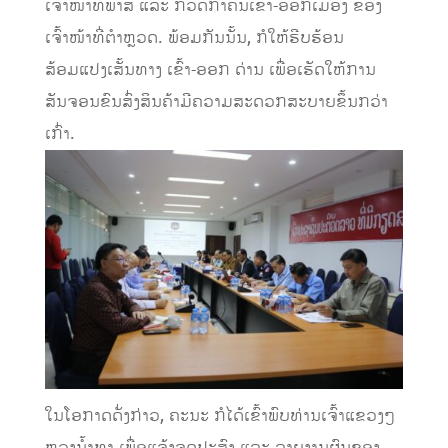
ເຈົ້າໜ້າທີ່ພາສີ ແລະ ກວດກາຄົນເຂົ້າ-ອອກເມືອງ ຂອງ
ເຈົ້າໜ້າທີ່ຕໍາຫຼວດ. ພ້ອມກັນນັ້ນ, ກໍໃຫ້ຮີບຮ້ອນ
ສ້ອມແປງເສັ້ນທາງ ເຂົ້າ-ອອກ ດ່ານ ເພື່ອເຮັດໃຫ້ການ
ສັນຈອນຂົນສົ່ງສິນຄ້າມີຄວາມສະດວກສະບາຍຂຶ້ນກວ່າ
ເກົ່າ.
ໃນໂອກາດດັ່ງກ່າວ, ຄະນະ ກໍໄດ້ເຂົ້າພົບທ່ານເຈົ້າແຂວງໆ