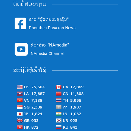
ຕິດຕໍ່ສອບຖາມ
ຂ່າວ "ຜູ້ແທນປະຊາຊົນ"

Phouthen Pasaxon News
ຊ່ອງຂ່າວ "NAmedia"

NAmedia Channel
ສະຖິຕິຜູ້ເຂົ້າໃຊ້