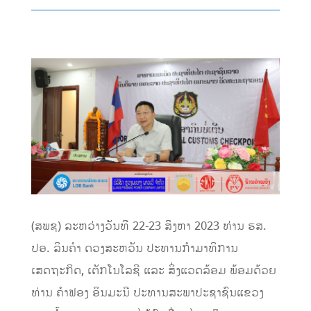
(ສພຊ) ລະຫວ່າງວັນທີ 22-23 ສິງຫາ 2023 ທ່ານ ຮສ.
ປອ. ລິນຄໍາ ດວງສະຫວັນ ປະທານກໍາມາທິການ
ເສດຖະກິດ, ເຕັກໂນໂລຊີ ແລະ ສິ່ງແວດລ້ອມ ພ້ອມດ້ວຍ
ທ່ານ ຄໍາຟອງ ອິນມະນີ ປະທານສະພາປະຊາຊົນແຂວງ