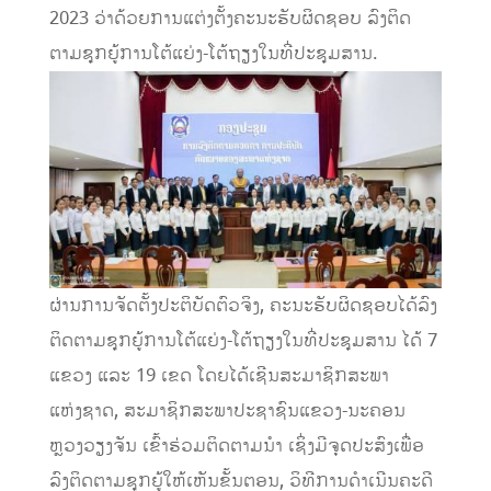
2023 ວ່າດ້ວຍການແຕ່ງຕັ້ງຄະນະຮັບຜິດຊອບ ລົງຕິດ
ຕາມຊຸກຍູ້ການໂຕ້ແຍ່ງ-ໂຕ້ຖຽງໃນທີ່ປະຊຸມສານ.
ຜ່ານການຈັດຕັ້ງປະຕິບັດຕົວຈິງ, ຄະນະຮັບຜິດຊອບໄດ້ລົງ
ຕິດຕາມຊຸກຍູ້ການໂຕ້ແຍ່ງ-ໂຕ້ຖຽງໃນທີ່ປະຊຸມສານ ໄດ້ 7
ແຂວງ ແລະ 19 ເຂດ ໂດຍໄດ້ເຊີນສະມາຊິກສະພາ
ແຫ່ງຊາດ, ສະມາຊິກສະພາປະຊາຊົນແຂວງ-ນະຄອນ
ຫຼວງວຽງຈັນ ເຂົ້າຮ່ວມຕິດຕາມນຳ ເຊິ່ງມີຈຸດປະສົງເພື່ອ
ລົງຕິດຕາມຊຸກຍູ້ໃຫ້ເຫັນຂັ້ນຕອນ, ວິທີການດຳເນີນຄະດີ