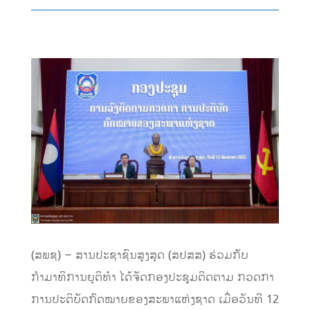
(ສພຊ) – ສານປະຊາຊົນສູງສຸດ (ສປສສ) ຮ່ວມກັບ
ກຳມາທິການຍຸຕິທຳ ໄດ້ຈັດກອງປະຊຸມຕິດຕາມ ກວດກາ
ການປະຕິບັດກົດໝາຍຂອງສະພາແຫ່ງຊາດ ເມື່ອວັນທີ 12