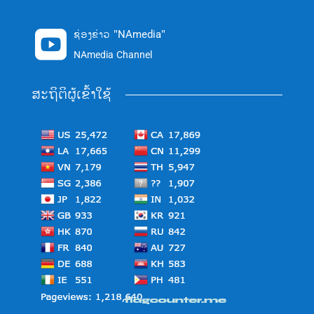
ຊ່ອງຂ່າວ "NAmedia"

NAmedia Channel
ສະຖິຕິຜູ້ເຂົ້າໃຊ້