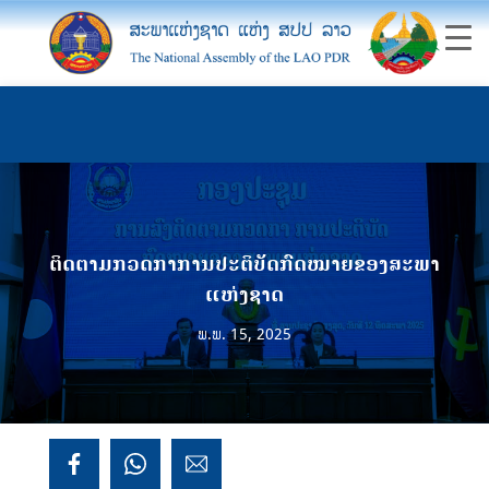
ຕິດຕາມກວດກາການປະຕິບັດກົດໝາຍຂອງສະພາ
ແຫ່ງຊາດ
ພ.ພ. 15, 2025