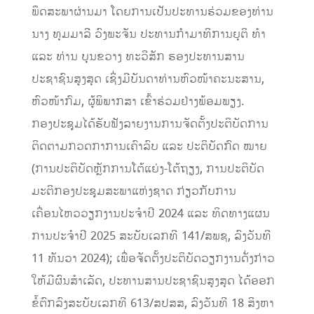
ພຶດສະພາຜ່ານມາ ໂດຍການເປັນປະທານຮ່ວມຂອງທ່ານ
ນາງ ທຸມມາລີ ວົງພະຈັນ ປະທານກຳມາທິການຍຸຕິ ທຳ
ແລະ ທ່ານ ບຸນຂວາງ ທະວີສັກ ຮອງປະທານສານ
ປະຊາຊົນສູງສຸດ ເຊິ່ງມີບັນດາທ່ານຫົວໜ້າຄະນະສານ,
ຫົວໜ້າກົມ, ຜູ້ພິພາກສາ ເຂົ້າຮ່ວມຢ່າງພ້ອມພຽງ.
ກອງປະຊຸມໄດ້ຮັບຟັງລາຍງານການຈັດຕັ້ງປະຕິບັດການ
ຕິດຕາມກວດກາການເຄົາລົບ ແລະ ປະຕິບັດກົດ ໝາຍ
(ການປະຕິບັດຫຼັກການໂຕ້ແຍ່ງ-ໂຕ້ຖຽງ, ການປະຕິບັດ
ມະຕິກອງປະຊຸມສະພາແຫ່ງຊາດ ກ່ຽວກັບການ
ເຄື່ອນໄຫວວຽກງານປະຈຳປີ 2024 ແລະ ທິດທາງແຜນ
ການປະຈຳປີ 2025 ສະບັບເລກທີ 141/ສພຊ, ລົງວັນທີ
11 ທັນວາ 2024); ເພື່ອຈັດຕັ້ງປະຕິບັດວຽກງານດັ່ງກ່າວ
ໃຫ້ມີຜົນສຳເລັດ, ປະທານສານປະຊາຊົນສູງສຸດ ໄດ້ອອກ
ຂໍ້ຕົກລົງສະບັບເລກທີ 613/ສປສສ, ລົງວັນທີ 18 ສິງຫາ