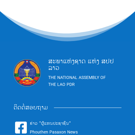
ສະພາແຫ່ງຊາດ ແຫ່ງ ສປປ
ລາວ
THE NATIONAL ASSEMBLY OF
THE LAO PDR
ຕິດຕໍ່ສອບຖາມ
ຂ່າວ "ຜູ້ແທນປະຊາຊົນ"

Phouthen Pasaxon News