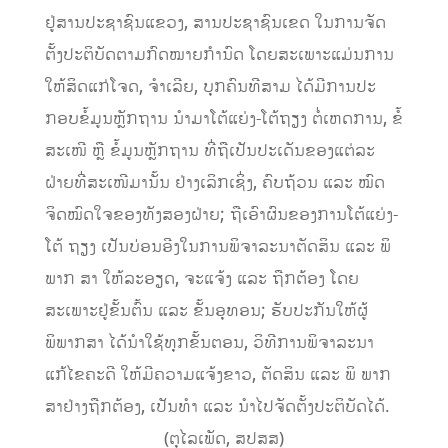
ຢູ່ສານປະຊາຊົນແຂວງ, ສານປະຊາຊົນເຂດ ໃນການຈັດ
ຕັ້ງປະຕິບັດຕາມກົດໝາຍກຳນົດ ໂດຍສະເພາະແມ່ນການ
ໃຫ້ສິດແກ່ໂຈດ, ຈຳເລີຍ, ບຸກຄົນທີສາມ ໄດ້ມີການປະ
ກອບຂໍ້ມູນຫຼັກຖານ ນຳມາໂຕ້ແຍ່ງ-ໂຕ້ຖຽງ ຕໍ່ເຫດການ, ຂໍ້
ສະເໜີ ຫຼື ຂໍ້ມູນຫຼັກຖານ ທີ່ຖືເປັນປະເດັນຂອງແຕ່ລະ
ຝ່າຍທີ່ສະເໜີມານັ້ນ ຢ່າງເລິກເຊິ່ງ, ຄົບຖ້ວນ ແລະ ໝົດ
ຈິດໝົດໃຈຂອງທັງສອງຝ່າຍ; ຖືເອົາຜົນຂອງການໂຕ້ແຍ່ງ-
ໂຕ້ ຖຽງ ເປັນບ່ອນອີງໃນການພິຈາລະນາຕັດສິນ ແລະ ພິ
ພາກ ສາ ໃຫ້ລະອຽດ, ຈະແຈ້ງ ແລະ ຖືກຕ້ອງ ໂດຍ
ສະເພາະຢູ່ຂັ້ນຕົ້ນ ແລະ ຂັ້ນອຸທອນ; ຮັບປະກັນໃຫ້ຜູ້
ພິພາກສາ ໄດ້ນຳໃຊ້ທຸກຂັ້ນຕອນ, ວິທີການພິຈາລະນາ
ແກ້ໄຂຄະດີ ໃຫ້ມີຄວາມແຈ້ງຂາວ, ຕັດສິນ ແລະ ພິ ພາກ
ສາຢ່າງຖືກຕ້ອງ, ເປັນທຳ ແລະ ນຳໄປຈັດຕັ້ງປະຕິບັດໄດ້.
(ຕຸໄລເພັດ, ສປສສ)