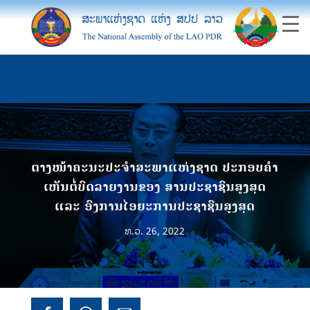
ຕາງໜ້າຄະນະປະຈໍາສະພາແຫ່ງຊາດ ປະກອບຄໍາ
ເຫັນຕໍ່ບົດລາຍງານຂອງ ສານປະຊາຊົນສູງສຸດ
ແລະ ອົງການໄອຍະການປະຊາຊົນສູງສຸດ
ທ.ວ. 26, 2022