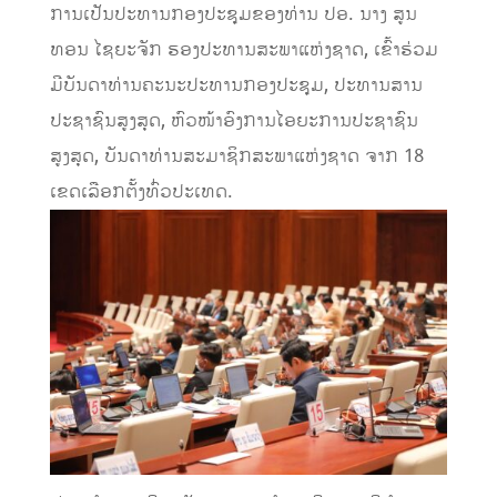
ການເປັນປະທານກອງປະຊຸມຂອງທ່ານ ປອ. ນາງ ສູນ
ທອນ ໄຊຍະຈັກ ຮອງປະທານສະພາແຫ່ງຊາດ, ເຂົ້າຮ່ວມ
ມີບັນດາທ່ານຄະນະປະທານກອງປະຊຸມ, ປະທານສານ
ປະຊາຊົນສູງສຸດ, ຫົວໜ້າອົງການໄອຍະການປະຊາຊົນ
ສູງສຸດ, ບັນດາທ່ານສະມາຊິກສະພາແຫ່ງຊາດ ຈາກ 18
ເຂດເລືອກຕັ້ງທົ່ວປະເທດ.