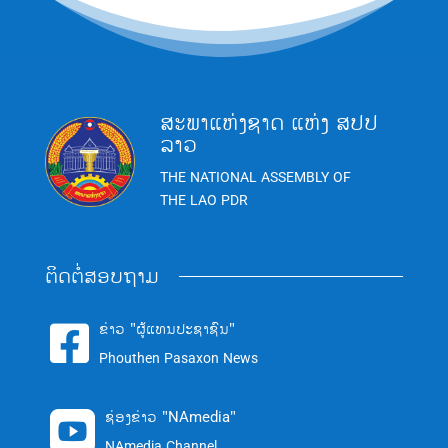
ສະພາແຫ່ງຊາດ ແຫ່ງ ສປປ
ລາວ
THE NATIONAL ASSEMBLY OF
THE LAO PDR
ຕິດຕໍ່ສອບຖາມ
ຂ່າວ "ຜູ້ແທນປະຊາຊົນ"

Phouthen Pasaxon News
ຊ່ອງຂ່າວ "NAmedia"

NAmedia Channel