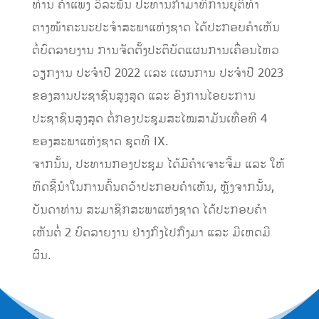
ທ່ານ ຄໍາແພງ ວິລະພັນ ປະທານກໍາມາທິການຍຸຕິທໍາ
ຕາງໜ້າຄະນະປະຈໍາສະພາແຫ່ງຊາດ ໄດ້ປະກອບຄໍາເຫັນ
ຕໍ່ບົດລາຍງານ ການຈັດຕັ້ງປະຕິບັດແຜນການເຄື່ອນໄຫວ
ວຽກງານ ປະຈຳປີ 2022 ເເລະ ເເຜນການ ປະຈໍາປີ 2023
ຂອງສານປະຊາຊົນສູງສຸດ ແລະ ອົງການໄອຍະການ
ປະຊາຊົນສູງສຸດ ຕໍ່ກອງປະຊຸມສະໄໝສາມັນເທື່ອທີ 4
ຂອງສະພາແຫ່ງຊາດ ຊຸດທີ IX.
ຈາກນັ້ນ, ປະທານກອງປະຊຸມ ໄດ້ມີຄໍາເຈາະຈີ້ມ ແລະ ໃຫ້
ທິດຊີ້ນໍາໃນການຄົ້ນຄວ້າປະກອບຄໍາເຫັນ, ຫຼັງຈາກນັ້ນ,
ບັນດາທ່ານ ສະມາຊິກສະພາແຫ່ງຊາດ ໄດ້ປະກອບຄໍາ
ເຫັນຕໍ່ 2 ບົດລາຍງານ ຢ່າງກົງໄປກົງມາ ແລະ ມີເຫດມີ
ຜົນ.