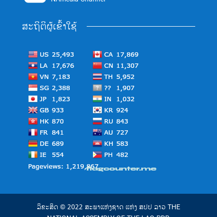
ສະຖິຕິຜູ້ເຂົ້າໃຊ້
ລິຂະສິດ © 2022 ສະພາແຫ່ງຊາດ ແຫ່ງ ສປປ ລາວ THE