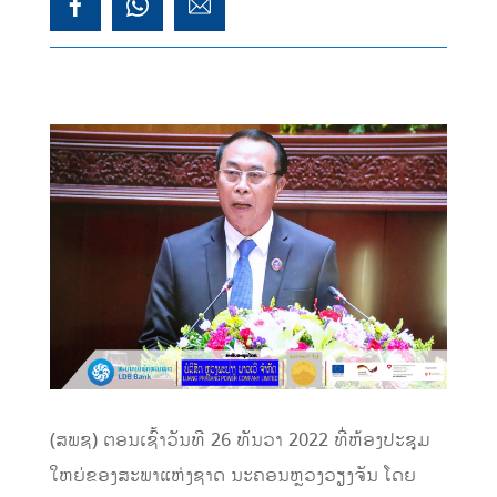
(ສພຊ) ຕອນເຊົ້າວັນທີ 26 ທັນວາ 2022 ທີ່ຫ້ອງປະຊຸມ
ໃຫຍ່ຂອງສະພາແຫ່ງຊາດ ນະຄອນຫຼວງວຽງຈັນ ໂດຍ