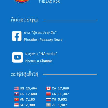
THE LAO PDR
ຕິດຕໍ່ສອບຖາມ
ຂ່າວ "ຜູ້ແທນປະຊາຊົນ"

Phouthen Pasaxon News
ຊ່ອງຂ່າວ "NAmedia"

NAmedia Channel
ສະຖິຕິຜູ້ເຂົ້າໃຊ້