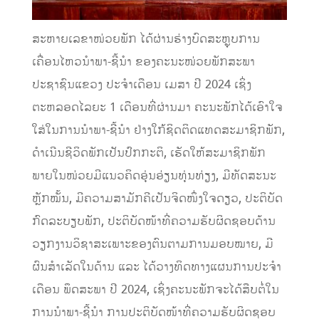
ສະຫາຍເລຂາໜ່ວຍພັກ ໄດ້ຜ່ານຮ່າງບົດສະຫຼຸບການ
ເຄື່ອນໄຫວນໍາພາ-ຊີ້ນໍາ ຂອງຄະນະໜ່ວຍພັກສະພາ
ປະຊາຊົນແຂວງ ປະຈໍາເດືອນ ເມສາ ປີ 2024 ເຊິ່ງ
ຕະຫລອດໄລຍະ 1 ເດືອນທີ່ຜ່ານມາ ຄະນະພັກໄດ້ເອົາໃຈ
ໃສ່ໃນການນໍາພາ-ຊີ້ນໍາ ຢ່າງໃກ້ຊິດຕິດແທດສະມາຊິກພັກ,
ດໍາເນີນຊີວິດພັກເປັນປົກກະຕິ, ເຮັດໃຫ້ສະມາຊິກພັກ
ພາຍໃນໜ່ວຍມີແນວຄິດອຸ່ນອ່ຽນທຸ່ນທ່ຽງ, ມີທັດສະນະ
ຫຼັກໝັ້ນ, ມີຄວາມສາມັກຄີເປັນຈິດໜຶ່ງໃຈດຽວ, ປະຕິບັດ
ກົດລະບຽບພັກ, ປະຕິບັດໜ້າທີ່ຄວາມຮັບຜິດຊອບດ້ານ
ວຽກງານວິຊາສະເພາະຂອງຕົນຕາມການມອບໝາຍ, ມີ
ຜົນສໍາເລັດໃນດ້ານ ແລະ ໄດ້ວາງທິດທາງແຜນການປະຈໍາ
ເດືອນ ພຶດສະພາ ປີ 2024, ເຊິ່ງຄະນະພັກຈະໄດ້ສືບຕໍ່ໃນ
ການນໍາພາ-ຊີ້ນໍາ ການປະຕິບັດໜ້າທີ່ຄວາມຮັບຜິດຊອບ