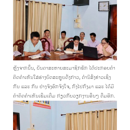
ຫຼັງຈາກນັ້ນ, ບັນດາສະຫາຍສະມາຊິກພັກ ໄດ້ປະກອບຄໍາ
ຄິດຄໍາເຫັນໃສ່ຮ່າງບົດສະຫຼຸບດັ່ງກ່າວ, ຕໍານິສົ່ງຂ່າວເຊິ່ງ
ກັນ ແລະ ກັນ ຢ່າງຈິງອົກຈິງໃຈ, ກົງໄປກົງມາ ແລະ ໄດ້ມີ
ຄໍາຄິດຄໍາເຫັນເພີ່ມເຕີ່ມ ກ່ຽວກັບວຽກງານອື່ນໆ ຕື່ມອີກ.