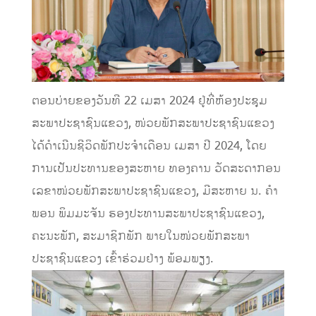
ຕອນບ່າຍຂອງວັນທີ 22 ເມສາ 2024 ຢູ່ທີ່ຫ້ອງປະຊຸມ
ສະພາປະຊາຊົນແຂວງ, ໜ່ວຍພັກສະພາປະຊາຊົນແຂວງ
ໄດ້ດໍາເນີນຊີວິດພັກປະຈໍາເດືອນ ເມສາ ປີ 2024, ໂດຍ
ການເປັນປະທານຂອງສະຫາຍ ທອງຄານ ວັດສະດາກອນ
ເລຂາໜ່ວຍພັກສະພາປະຊາຊົນແຂວງ, ມີສະຫາຍ ນ. ຄໍາ
ພອນ ພິມມະຈັນ ຮອງປະທານສະພາປະຊາຊົນແຂວງ,
ຄະນະພັກ, ສະມາຊິກພັກ ພາຍໃນໜ່ວຍພັກສະພາ
ປະຊາຊົນແຂວງ ເຂົ້າຮ່ວມຢ່າງ ພ້ອມພຽງ.