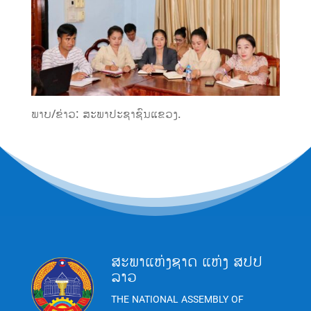
ພາບ/ຂ່າວ: ສະພາປະຊາຊົນແຂວງ.
ສະພາແຫ່ງຊາດ ແຫ່ງ ສປປ
ລາວ
THE NATIONAL ASSEMBLY OF