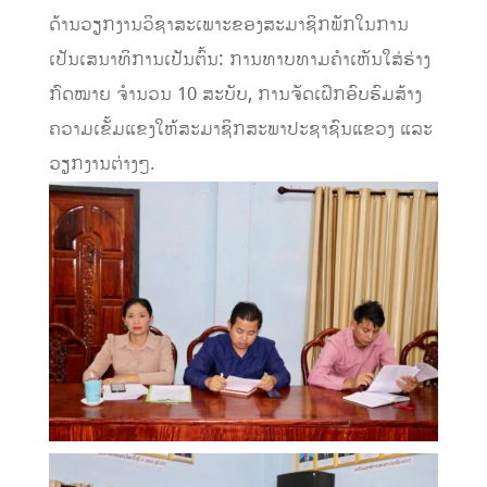
ດ້ານວຽກງານວິຊາສະເພາະຂອງສະມາຊິກພັກໃນການ
ເປັນເສນາທິການເປັນຕົ້ນ: ການທາບທາມຄຳເຫັນໃສ່ຮ່າງ
ກົດໝາຍ ຈໍານວນ 10 ສະບັບ, ການຈັດເຝຶກອົບຮົມສ້າງ
ຄວາມເຂັ້ມແຂງໃຫ້ສະມາຊິກສະພາປະຊາຊົນແຂວງ ແລະ
ວຽກງານຕ່າງໆ.