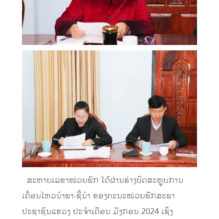
ສະຫາຍເລຂາໜ່ວຍພັກ ໄດ້ຜ່ານຮ່າງບົດສະຫຼຸບການ
ເຄື່ອນໄຫວນໍາພາ-ຊີ້ນໍາ ຂອງຄະນະໜ່ວຍພັກສະພາ
ປະຊາຊົນແຂວງ ປະຈໍາເດືອນ ມັງກອນ 2024 ເຊິ່ງ