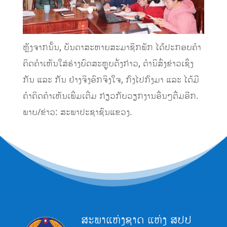
ຫຼັງຈາກນັ້ນ, ບັນດາສະຫາຍສະມາຊິກພັກ ໄດ້ປະກອບຄໍາ
ຄິດຄໍາເຫັນໃສ່ຮ່າງບົດສະຫຼຸບດັ່ງກ່າວ, ຕໍານິສົ່ງຂ່າວເຊິ່ງ
ກັນ ແລະ ກັນ ຢ່າງຈິງອົກຈິງໃຈ, ກົງໄປກົງມາ ແລະ ໄດ້ມີ
ຄໍາຄິດຄໍາເຫັນເພີ່ມເຕີ່ມ ກ່ຽວກັບວຽກງານອື່ນໆຕື່ມອີກ.
ພາບ/ຂ່າວ: ສະພາປະຊາຊົນແຂວງ.
ສະພາແຫ່ງຊາດ ແຫ່ງ ສປປ