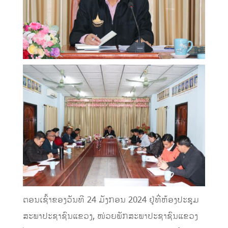
ຕອນເຊົ້າຂອງວັນທີ 24 ມັງກອນ 2024 ຢູ່ທີ່ຫ້ອງປະຊຸມ
ສະພາປະຊາຊົນແຂວງ, ໜ່ວຍພັກສະພາປະຊາຊົນແຂວງ