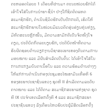
ຕະຫລອດໄລຍະ 1 ເດືອນທີ່ຜ່ານມາ ຄະນະໜ່ວຍພັກໄດ້
ເອົາໃຈໃສ່ໃນການນໍາພາ-ຊີ້ນໍາ ຢ່າງໃກ້ຊິດຕິດແທດ
ສະມາຊິກພັກ, ດໍາເນີນຊີວິດພັກເປັນປົກກະຕິ, ເຮັດໃຫ້
ສະມາຊິກພັກພາຍໃນໜ່ວຍມີແນວຄິດອຸ່ນອ່ຽນທຸ່ນທ່ຽງ,
ມີທັດສະນະຫຼັກໝັ້ນ, ມີຄວາມສາມັກຄີເປັນຈິດໜຶ່ງໃຈ
ດຽວ, ປະຕິບັດກົດລະບຽບພັກ, ປະຕິບັດໜ້າທີ່ຄວາມ
ຮັບຜິດຊອບດ້ານວຽກງານວິຊາສະເພາະຂອງຕົນຕາມການ
ມອບໝາຍ ແລະ ມີຜົນສໍາເລັດເປັນຕົ້ນ: ໄດ້ເອົາໃຈໃສ່ໃນ
ການກະກຽມບັນດາເນື້ອໃນ ແລະ ຄວາມພ້ອມດ້ານຕ່າງໆ
ໃຫ້ແກ່ການດໍາເນີນກອງປະຊຸມສະໄໝສາມັນເທື່ອທີ 6
ຂອງສະພາປະຊາຊົນແຂວງ ຊຸດທີ II ສໍາເລັດຕາມລະດັບ
ຄາດໝາຍ ແລະ ໄດ້ຕິຕາມ ສະມາຊິກສະພາແຫ່ງຊາດ ຊຸດ
ທີ IX ປະຈໍາເຂດເລືອກຕັ້ງທີ 4 ແລະ ສະມາຊິກສະພາ
ປະຊາຊົນແຂວງ ລົງເຄື່ອນໄຫວພົບປະຜູ້ມີສິດເລືອກຕັ້ງ