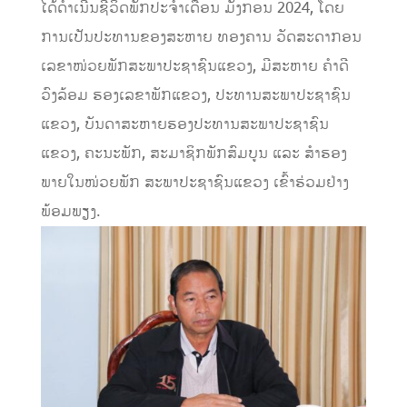
ໄດ້ດໍາເນີນຊີວິດພັກປະຈໍາເດືອນ ມັງກອນ 2024, ໂດຍ
ການເປັນປະທານຂອງສະຫາຍ ທອງຄານ ວັດສະດາກອນ
ເລຂາໜ່ວຍພັກສະພາປະຊາຊົນແຂວງ, ມີສະຫາຍ ຄໍາດີ
ວົງລ້ອມ ຮອງເລຂາພັກແຂວງ, ປະທານສະພາປະຊາຊົນ
ແຂວງ, ບັນດາສະຫາຍຮອງປະທານສະພາປະຊາຊົນ
ແຂວງ, ຄະນະພັກ, ສະມາຊິກພັກສົມບູນ ແລະ ສໍາຮອງ
ພາຍໃນໜ່ວຍພັກ ສະພາປະຊາຊົນແຂວງ ເຂົ້າຮ່ວມຢ່າງ
ພ້ອມພຽງ.