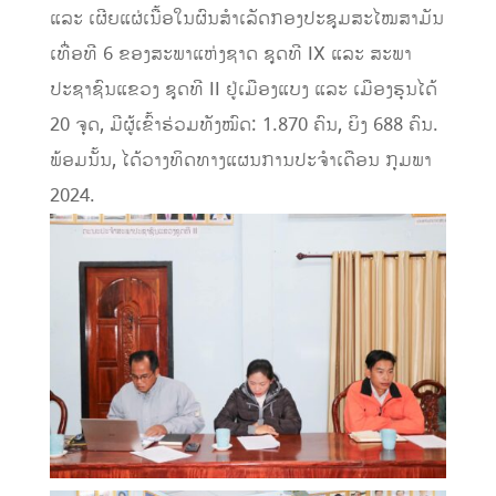
ແລະ ເຜີຍແຜ່ເນື້ອໃນຜົນສໍາເລັດກອງປະຊຸມສະໄໝສາມັນ
ເທື່ອທີ 6 ຂອງສະພາແຫ່ງຊາດ ຊຸດທີ IX ແລະ ສະພາ
ປະຊາຊົນແຂວງ ຊຸດທີ II ຢູ່ເມືອງແບງ ແລະ ເມືອງຮຸນໄດ້
20 ຈຸດ, ມີຜູ້ເຂົ້າຮ່ວມທັງໝົດ: 1.870 ຄົນ, ຍິງ 688 ຄົນ.
ພ້ອມນັ້ນ, ໄດ້ວາງທິດທາງແຜນການປະຈໍາເດືອນ ກຸມພາ
2024.