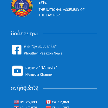
ລາວ
THE NATIONAL ASSEMBLY OF
THE LAO PDR
ຕິດຕໍ່ສອບຖາມ
ຂ່າວ "ຜູ້ແທນປະຊາຊົນ"

Phouthen Pasaxon News
ຊ່ອງຂ່າວ "NAmedia"

NAmedia Channel
ສະຖິຕິຜູ້ເຂົ້າໃຊ້