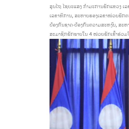
ສູນໄຖ ໄຊຍະແສງ ກໍາມະການພັກແຂວງ ເ
ເລຂາທິການ, ສະຫາຍຮອງເລຂາໜ່ວຍພັກຄະ
ປ້ອງກັນຊາດ-ປ້ອງກັນຄວາມສະຫງົບ, ສະຫາ
ສະມາຊິກພັກພາຍໃນ 4 ໜ່ວຍພັກເຂົ້າຮ່ວມໃນຄ