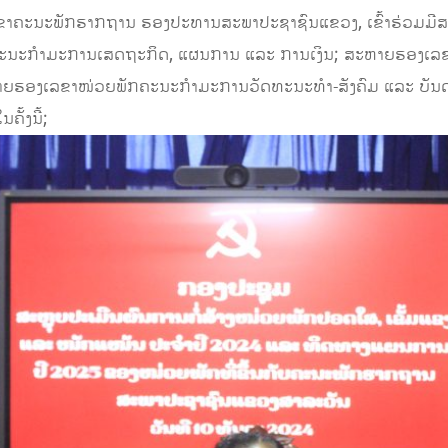
ລຂາຄະນະພັກຮາກຖານ ຮອງປະທານສະພາປະຊາຊົນແຂວງ, ເຂົ້າຮ່ວມມ
ນະກໍາມະການເສດຖະກິດ, ແຜນການ ແລະ ການເງິນ; ສະຫາຍຮອງເລຂ
ຍຮອງເລຂາໜ່ວຍພັກຄະນະກໍາມະການວັດທະນະທໍາ-ສັງຄົມ ແລະ ບັນດາເຜ
ັ້ງນີ້;