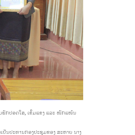
ວຍພັກປອດໃສ, ເຂັ້ມແຂງ ແລະ ໜັກແໜ້ນ
້ການເປັນປະທານກອງປະຊຸມຂອງ ສະຫາຍ ນາງ