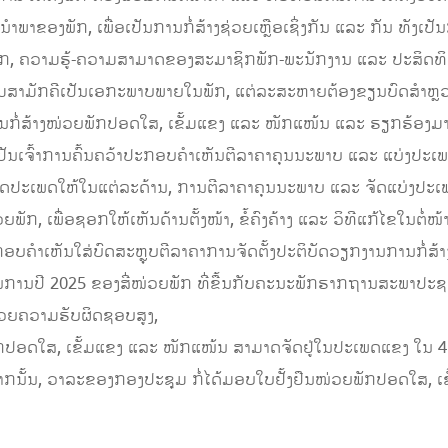
ໍາພາຂອງພັກ, ເພື່ອເປັນການກໍ່ສ້າງຊ່ວຍເຫຼືອເຊິ່ງກັນ ແລະ ກັນ ທັງເ
ກ, ຄວາມຮູ້-ຄວາມສາມາດຂອງສະມາຊິກພັກ-ພະນັກງານ ແລະ ປະສິດທິຜ
ສາມັກຄີເປັນເອກະພາບພາຍໃນພັກ, ແຕ່ລະສະຫາຍຕ້ອງຂຽນບົດສໍາຫຼວດ
ການກໍ່ສ້າງໜ່ວຍພັກປອດໃສ, ເຂັ້ມແຂງ ແລະ ໜັກແໜ້ນ ແລະ ຮຽກຮ້ອງ
ປັນເຈົ້າການຄົ້ນຄວ້າປະກອບຄໍາເຫັນຕີລາຄາຄຸນນະພາບ ແລະ ແບ່ງປ
ດປະເພດໃຫ້ໃນແຕ່ລະດ້ານ, ການຕີລາຄາຄຸນນະພາບ ແລະ ຈັດແບ່ງປະເພ
, ເພື່ອຊອກໃຫ້ເຫັນດ້ານຕັ້ງໜ້າ, ຂໍ້ຄົງຄ້າງ ແລະ ວິທີແກ້ໄຂໃນຕໍ່ໜ້າ
ະ ປະກອບຄໍາເຫັນໃສ່ບົດສະຫຼຸບຕີລາຄາການຈັດຕັ້ງປະຕິບັດວຽກງານການກໍ
ການປີ 2025 ຂອງສີ່ໜ່ວຍພັກ ທີ່ຂື້ນກັບຄະນະພັກຮາກຖານສະພາປ
ນດ້ວຍຄວາມຮັບຜິດຊອບສູງ,
ັກປອດໃສ, ເຂັ້ມແຂງ ແລະ ໜັກແໜ້ນ ສາມາດຈັດຢູ່ໃນປະເພດແຂງ ໃນ 
ກນັ້ນ, ວາລະຂອງກອງປະຊຸມ ກໍ່ໄດ້ມອບໃບຢັ້ງຢືນໜ່ວຍພັກປອດໃສ, ເຂ