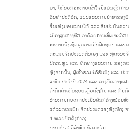
ມາ, ໃຫ້ພວກສະຫາຍເຂົ້າໃຈນີ້ແມ່ນຫຼັກການນ
ສິນທໍາປະຕິວັດ, ແບບແຜນການນໍາພາຂອງພັ
ຂັ້ນເທິງມອບໝາຍໃຫ້ ແລະ ຮັບປະກັນຄວາມ
ເມືອງສູນກາງພັກ ວ່າດ້ວຍການເພີ່ມທະວີ
ສະຫາຍຈົ່ງເຊີດຊູຄວາມຮັບຜິດຊອບ ແລະ ເ
ຄະແນນຈັດປະເພດຕົນເອງ ແລະ ໝູ່ຄະນະຈັ
ບົດສະຫຼຸບ ແລະ ທິດທາງແຜນການ ຂອງໜ່ວຍພັກ
ຫຼັງຈາກນັ້ນ, ຜູ້ເຂົ້າຮ່ວມໄດ້ຮັບຟັງ ແລ
ແໜ້ນ ປະຈຳປີ 2024 ແລະ ວາງທິດທາງແຜນ
ຄໍາຄິດຄໍາເຫັນຊ່ວຍເຫຼືອເຊິ່ງກັນ ແລະ ກັ
ຜ່ານການກວດກາປະເມີນຜົນກໍ່ສ້າງໜ່ວຍພ
ແຕ່ລະໜ່ວຍພັກ ຈັດປະເພດແຂງທັງໝົດ; ຈາ
4 ໜ່ວຍພັກດັ່ງກ່າວ;
ພາບ-ຂ່າວ: ດີລໍາພົນ ພົມມະຈັນ