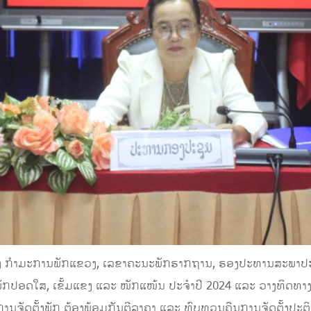
ງ ກໍາມະການພັກແຂວງ, ເລຂາຄະນະພັກຮາກຖານ, ຮອງປະທານສະພາປະຊາ
ພັກປອດໃສ, ເຂັ້ມແຂງ ແລະ ໜັກແໜ້ນ ປະຈໍາປີ 2024 ແລະ ວາງທິດທາງ
ງການຈັດຕັ້ງພັກ ຕ້ອງພ້ອມກັນຕີລາຄາ ແລະ ທົບທວນຄືນການຈັດຕັ້ງປ