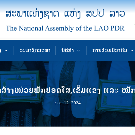
ງ
ສະມາຊິກສະພາ
ນິຕິກຳ
ການຮ່ວມມືສາກົນ
່ສ້າງໜ່ວຍພັກປອດໃສ,ເຂັ້ມແຂງ ແລະ ໜັ
ທ.ວ. 12, 2024