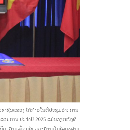
ຊົນແຂວງ ໄດ້ກ່າວໃນທີ່ປະຊຸມວ່າ: ການ
ແຜນການ ປະຈໍາປີ 2025 ແມ່ນວຽກໜຶ່ງທີ່
ະຕິບັດ, ການເຄື່ອນໄຫວວຽກງານໃນໄລຍະຜ່ານ