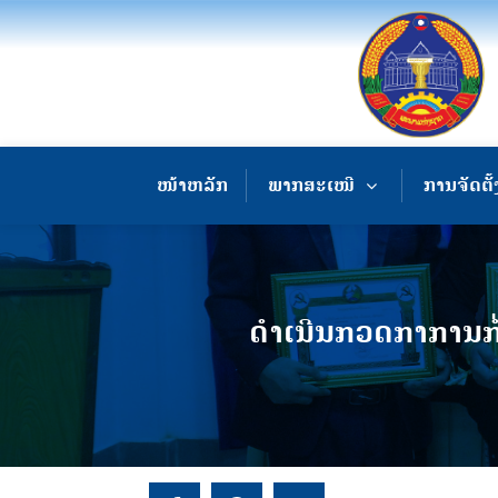
ໜ້າຫລັກ
ພາກສະເໜີ
ການຈັດຕັ້
ດໍາເນີນກວດກາການກໍ