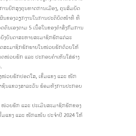
ປັນການຍົກສູງຄຸນທາດການເມືອງ, ຄຸນສົມບັດ
ົນຂອງວຽກງານໃນການປະຕິບັດໜ້າທີ່ ທີ່
ຕົນເອງຕາມ 5 ເນື້ອໃນຂອງຄໍາສັ່ງກົມການ
ມາຍັງບັນດາສະຫາຍສະມາຊິກພັກແຕ່ລະ
ະເພດສະມາຊິກພັກພາຍໃນໜ່ວຍພັກດ້ວຍໃຫ້
ດໜ່ວຍພັກ ແລະ ປະກອບຄໍາເຫັນໃສ່ຮ່າງ
.
່ສ້າງໜ່ວຍພັກປອດໃສ, ເຂັ້ມແຂງ ແລະ ໜັກ
ະຊາຊົນແຂວງສາລະວັນ ພ້ອມທັງການປະກອບ
4 ໜ່ວຍພັກ ແລະ ປະເມີນສະມາຊິກພັກຂອງ
ັ້ມແຂງ ແລະ ໜັກແໜ້ນ ປະຈໍາປີ 2024 ໃຫ້