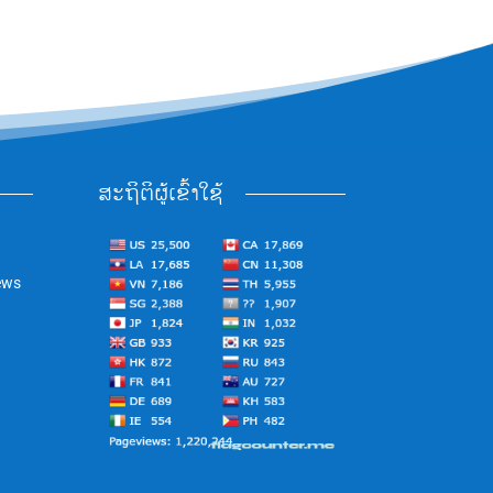
ສະຖິຕິຜູ້ເຂົ້າໃຊ້
ews