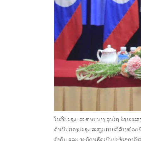
ໃນທີ່ປະຊຸມ ສະຫາຍ ນາງ ສູນໄຖ ໄຊຍະແສ
ດໍາເນີນກອງປະຊຸມສະຫຼຸບການກໍ່ສ້າງໜ່ວຍ
ສໍາຄັນ ແລະ ຈະຕ້ອງເຮັດເປັນປະຈໍາຂອງອົ