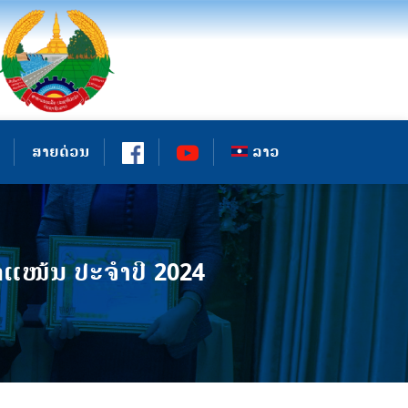
ສາຍດ່ວນ
ລາວ
ກແໜ້ນ ປະຈໍາປີ 2024