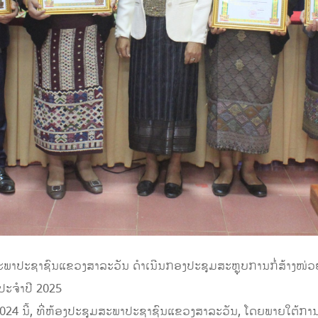
ະພາປະຊາຊົນແຂວງສາລະວັນ ດໍາເນີນກອງປະຊຸມສະຫຼຸບການກໍ່ສ້າງໜ່
ະຈໍາປີ 2025
າ 2024 ນີ້, ທີ່ຫ້ອງປະຊຸມສະພາປະຊາຊົນແຂວງສາລະວັນ, ໂດຍພາຍໃຕ