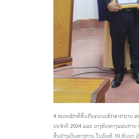
4 ໜ່ວຍພັກທີ່ຂຶ້ນກັບຄະນະພັກຮາກຖານ ສ
ປະຈໍາປີ 2024 ແລະ ວາງທິດທາງແຜນການ ປ
ຂຶ້ນຢ່າງເປັນທາງການ ໃນວັນທີ 10 ທັນວ