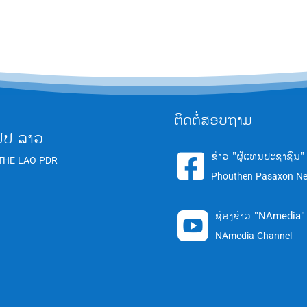
ຕິດຕໍ່ສອບຖາມ
ປປ ລາວ
ຂ່າວ "ຜູ້ແທນປະຊາຊົນ"

THE LAO PDR
Phouthen Pasaxon N
ຊ່ອງຂ່າວ "NAmedia"

NAmedia Channel