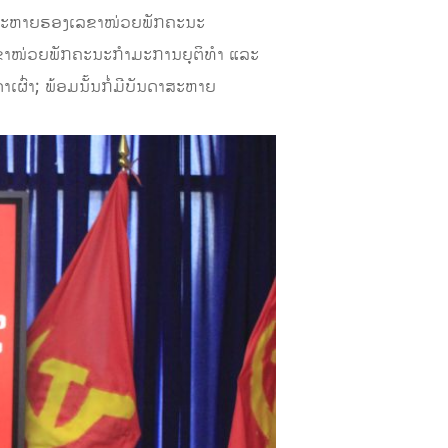
ີສະຫາຍຮອງເລຂາໜ່ວຍພັກຄະນະ
າໜ່ວຍພັກຄະນະກໍາມະການຍຸຕິທໍາ ແລະ
ົ່າ; ພ້ອມນັ້ນກໍ່ມີບັນດາສະຫາຍ