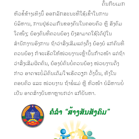
ດັ້ນກີບເມກ
ຫົວຂໍ້ຂ້າງເທິງນີ້ ອອກລັກສະນະທີ່ໃຊ້ເຂົ້າໃນການ
ບໍລິຫານ, ການຢູ່ຮ່ວມກັນຂອງຄົນໃນຄອບຄົວ ຫຼື ສັງຄົມ
ໃດໜຶ່ງ; ຍ້ອງຄົນທີ່ຄວນຍ້ອງ ຍັງສາມາດໃຊ້ໄດ້ຢູ່ໃນ
ສຳນັກງານອົງການ ຖ້າວ່າສົ່ງເສີມແຕ່ງຕັ້ງ ຍ້ອງຍໍ ແກ່ຄົນທີ່
ຄວນຍ້ອງ ກໍຈະເຮັດໃຫ້ໜ່ວຍງານເຫຼົ່ານັ້ນກ້າວໜ້າ ແຕ່ຖ້າ
ວ່າສົ່ງເສີມຜິດຄົນ, ຍ້ອງຍໍຄົນບໍ່ຄວນຍ້ອງ ໜ່ວຍງານດັ່ງ
ກ່າວ ອາດຈະບໍ່ມີຄົນເຕັມໃຈເຮັດວຽກ ດັ່ງນັ້ນ, ທັງໃນ
ຄອບຄົວ ແລະ ໜ່ວຍງານ ຖ້າພໍ່ແມ່ ຫຼື ຫົວໜ້າ ບໍລິຫານບໍ່
ເປັນ ອາດສ້າງບັນຫາຫຼາຍກວ່າ ແກ້ບັນຫາ.