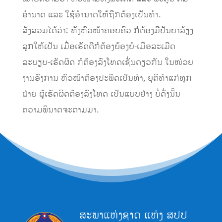
ອຳນາດ ແລະ ໃຊ້ອຳນາດໃຫ້ຖືກຕ້ອງເປັນທຳ.
ສັງລວມໄດ້ວ່າ: ທັງຫົວໜ້າຄອບຄົວ ກໍຕ້ອງມີປັນຍາລ້ຽງ
ລູກໃຫ້ເປັນ ເມື່ອເຮັດດີກໍຕ້ອງຍ້ອງຍໍ-ເມື່ອລະເມີດ
ລະບຽບ-ເຮັດຜິດ ກໍຕ້ອງລົງໂທດເຊັ່ນດຽວກັນ ໃນໜ່ວຍ
ງານອົງການ ຫົວໜ້າຕ້ອງປະພຶດເປັນທຳ, ຍຸຕິທຳແກ່ທຸກ
ຝ່າຍ ຜູ້ເຮັດຜິດຕ້ອງລົງໂທດ ເປັນແບບຢ່າງ ບໍ່ດັ່ງນັ້ນ
ຄວາມພິນາດຈະຕາມມາ.
ສະພາແຫ່ງຊາດ ແຫ່ງ ສປປ