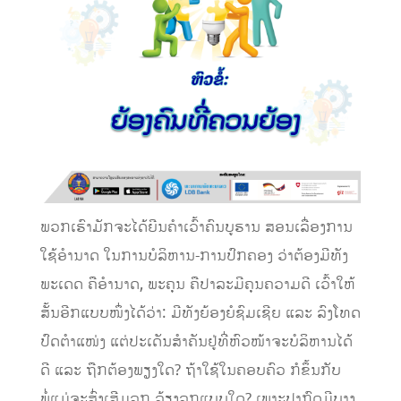
ພວກເຮົາມັກຈະໄດ້ຍີນຄຳເວົ້າຄົນບູຮານ ສອນເລື່ອງການ
ໃຊ້ອຳນາດ ໃນການບໍລິຫານ-ການປົກຄອງ ວ່າຕ້ອງມີທັງ
ພະເດດ ຄືອຳນາດ, ພະຄຸນ ຄືປາລະມີຄຸນຄວາມດີ ເວົ້າໃຫ້
ສັ້ນອີກແບບໜຶ່ງໄດ້ວ່າ: ມີທັງຍ້ອງຍໍຊົມເຊີຍ ແລະ ລົງໂທດ
ປົດຕຳແໜ່ງ ແຕ່ປະເດັນສຳຄັນຢູ່ທີ່ຫົວໜ້າຈະບໍລິຫານໄດ້
ດີ ແລະ ຖືກຕ້ອງພຽງໃດ? ຖ້າໃຊ້ໃນຄອບຄົວ ກໍຂຶ້ນກັບ
ພໍ່ແມ່ຈະສົ່ງເສີມລູກ ລ້ຽງລູກແບບໃດ? ເພາະປາກົດມີບາງ