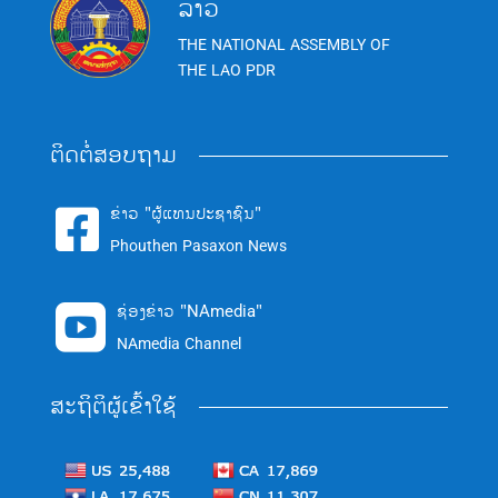
ລາວ
THE NATIONAL ASSEMBLY OF
THE LAO PDR
ຕິດຕໍ່ສອບຖາມ
ຂ່າວ "ຜູ້ແທນປະຊາຊົນ"

Phouthen Pasaxon News
ຊ່ອງຂ່າວ "NAmedia"

NAmedia Channel
ສະຖິຕິຜູ້ເຂົ້າໃຊ້