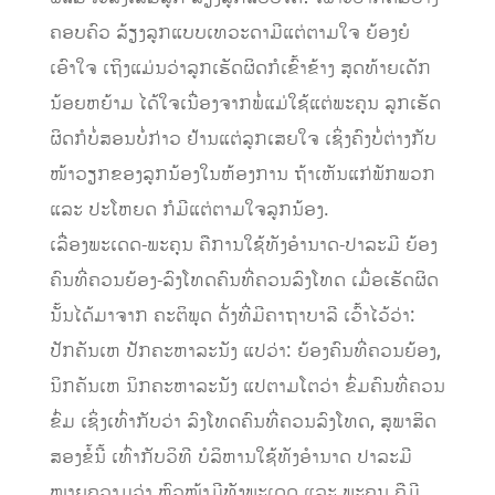
ຄອບຄົວ ລ້ຽງລູກແບບເທວະດາມີແຕ່ຕາມໃຈ ຍ້ອງຍໍ
ເອົາໃຈ ເຖິງແມ່ນວ່າລູກເຮັດຜິດກໍເຂົ້າຂ້າງ ສຸດທ້າຍເດັກ
ນ້ອຍຫຍ້າມ ໄດ້ໃຈເນື່ອງຈາກພໍ່ແມ່ໃຊ້ແຕ່ພະຄຸນ ລູກເຮັດ
ຜິດກໍບໍ່ສອນບໍ່ກ່າວ ຢ້ານແຕ່ລູກເສຍໃຈ ເຊິ່ງຄົງບໍ່ຕ່າງກັບ
ໜ້າວຽກຂອງລູກນ້ອງໃນຫ້ອງການ ຖ້າເຫັນແກ່ພັກພວກ
ແລະ ປະໂຫຍດ ກໍມີແຕ່ຕາມໃຈລູກນ້ອງ.
ເລື່ອງພະເດດ-ພະຄຸນ ຄືການໃຊ້ທັງອຳນາດ-ປາລະມີ ຍ້ອງ
ຄົນທີ່ຄວນຍ້ອງ-ລົງໂທດຄົນທີ່ຄວນລົງໂທດ ເມື່ອເຮັດຜິດ
ນັ້ນໄດ້ມາຈາກ ຄະຕິພຸດ ດັ່ງທີ່ມີຄາຖາບາລີ ເວົ້າໄວ້ວ່າ:
ປັກຄັນເຫ ປັກຄະຫາລະນັງ ແປວ່າ: ຍ້ອງຄົນທີ່ຄວນຍ້ອງ,
ນິກຄັນເຫ ນິກຄະຫາລະນັງ ແປຕາມໂຕວ່າ ຂົ່ມຄົນທີ່ຄວນ
ຂົ່ມ ເຊິ່ງເທົ່າກັບວ່າ ລົງໂທດຄົນທີ່ຄວນລົງໂທດ, ສຸພາສິດ
ສອງຂໍ້ນີ້ ເທົ່າກັບວິທີ ບໍລິຫານໃຊ້ທັງອຳນາດ ປາລະມີ
ໝາຍຄວາມວ່າ ຫົວໜ້າມີທັງພະເດດ ແລະ ພະຄຸນ ຄືມີ