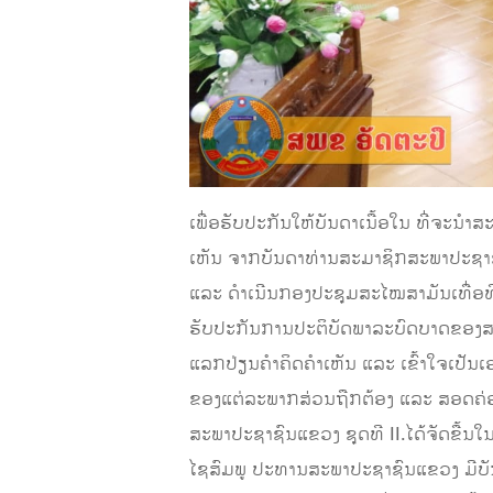
ເພື່ອຮັບປະກັນໃຫ້ບັນດາເນື້ອໃນ ທີ່ຈະນໍ
ເຫັນ ຈາກບັນດາທ່ານສະມາຊິກສະພາປະຊາຊົນ
ແລະ ດໍາເນີນກອງປະຊຸມສະໄໝສາມັນເທື່ອທ
ຮັບປະກັນການປະຕິບັດພາລະບົດບາດຂອງສະ
ແລກປ່ຽນຄໍາຄິດຄໍາເຫັນ ແລະ ເຂົ້າໃຈເປັ
ຂອງແຕ່ລະພາກສ່ວນຖືກຕ້ອງ ແລະ ສອດຄ່ອງ
ສະພາປະຊາຊົນແຂວງ ຊຸດທີ II.ໄດ້ຈັດຂື້ນ
ໄຊສົມພູ ປະທານສະພາປະຊາຊົນແຂວງ ມີບັນ