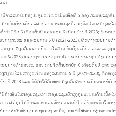
ຮ່ວມ.
ົ້ນຄ້ວາພິຈາລະນາໃນກອງປະຊຸມສະໄໝສາມັນເທື່ອທີ 5 ຂອງ ສະພາປະຊາຊົນແ
ານຈັດຕັ້ງປະຕິບັດແຜນພັດທະນາເສດຖະກິດ-ສັງຄົມ ໄລຍະກາງສະໄໝ
ງປະຕິບັດ 6 ເດືອນຕົ້ນປີ ແລະ ແຜນ 6 ເດືອນທ້າຍປີ 2023; ບົດລ
ໄລຍະກາງສະໄໝ ຂອງແຜນການ 5 ປີ (2021-2023), ທິດທາງແຜນການທ້າຍ
ບົດລາຍງານ ກ່ຽວກັບຄວາມຄືບໜ້າໃນການ ຈັດຕັ້ງປະຕິບັດ ວາລະແຫ່ງຊາ
 ເດືອນ 6/2023;ບົດລາຍງານ ຂອງອົງການໄອຍະການປະຊາຊົນ ກ່ຽວກັບກ
ແຜນການທ້າຍສະໄໝ ແລະ ການຈັດຕັ້ງປະຕິບັດ 6 ເດືອນຕົ້ນປີ ແລະ ແຜ
ັດວຽກງານ ໄລຍະກາງສະໄໝ ຂອງແຜນການ 5 ປີ (2021-2023), ທິດທາ
ນທ້າຍປີ 2023 ແລະ ນິຕິກໍາໃຕ້ກົດໝາຍກ່ຽວກັບການປະເມີນລາຄາທີ່ດິນ
ໄດ້ມີຄຳເຫັນໃນກອງປະຊຸມວ່າ: ກອງປະຊຸມຍົກສູງຄຸນນະພາບດ້ານເນື້ອໃ
່ນຈະໄດ້ສຸມໃສ່ພິຈາລະນາ ແລະ ສ້າງຄວາມເຂົ້າໃຈ ຕໍ່ບັນດາເນື້ອໃນຕ່າງໆທີ
ັນບັນຫາສໍາຄັນພື້ນຖານຂອງແຂວງ ສະນັ້ນ, ສະເໜີໃຫ້ສະມາຊິກສະພາປ