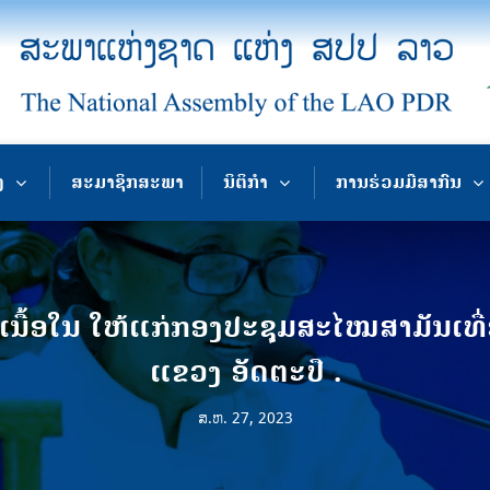
ງ
ສະມາຊິກສະພາ
ນິຕິກຳ
ການຮ່ວມມືສາກົນ
ເນື້ອໃນ ໃຫ້ແກ່ກອງປະຊຸມສະໄໝສາມັນເທື
ແຂວງ ອັດຕະປື .
ສ.ຫ. 27, 2023