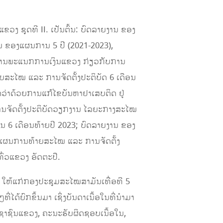
ຂວງ ຊຸດທີ II. ເປັນຕົ້ນ: ບົດລາຍງານ ຂອງ
 ຂອງແຜນການ 5 ປີ (2021-2023),
າຍງານພະແນກການເງິນແຂວງ ກ່ຽວກັບການ
ສະໄໝ ແລະ ການຈັດຕັ້ງປະຕິບັດ 6 ເດືອນ
ດວ່າດ້ວຍການແກ້ໄຂບັນຫາຢາເສບຕິດ ຢູ່
ານຈັດຕັ້ງປະຕິບັດວຽກງານ ໄລຍະກາງສະໄໝ
ນ 6 ເດືອນທ້າຍປີ 2023; ບົດລາຍງານ ຂອງ
ງແຜນການທ້າຍສະໄໝ ແລະ ການຈັດຕັ້ງ
ທົ່ວແຂວງ ອັດຕະປື.
ນ ໃຫ້ແກ່ກອງປະຊຸມສະໄໝສາມັນເທື່ອທີ 5
່ໄດ້ຍົກຂຶ້ນມາ ເຊິ່ງບັນດາເນື້ອໃນທີ່ນໍາມາ
ະຊາຊົນແຂວງ, ຄະນະຮັບຜິດຊອບເນື້ອໃນ,