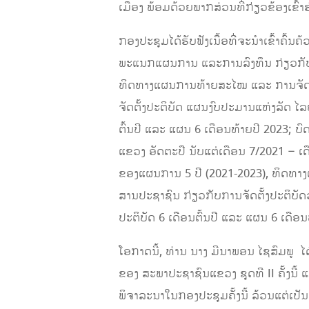
ເມືອງ ພ້ອມດ້ວຍພາກສ່ວນທີ່ກ່ຽວຂ້ອງເຂົ້າ
ກອງປະຊຸມໄດ້ຮັບຟັງເນື້ອທີ່ຈະນໍາເຂົ້າຄ
ພະແນກແຜນການ ແລະການລົງທຶນ ກ່ຽວກັບກ
ທິດທາງແຜນການທ້າຍສະໄໝ ແລະ ການຈັດຕັ້
ຈັດຕັ້ງປະຕິບັດ ແຜນງົບປະມານແຫ່ງລັດ 
ຕົ້ນປີ ແລະ ແຜນ 6 ເດືອນທ້າຍປີ 2023; 
ແຂວງ ອັດຕະປື ນັບແຕ່ເດືອນ 7/2021 –
ຂອງແຜນການ 5 ປີ (2021-2023), ທິດທາງ
ສານປະຊາຊົນ ກ່ຽວກັບການຈັດຕັ້ງປະຕິບ
ປະຕິບັດ 6 ເດືອນຕົ້ນປີ ແລະ ແຜນ 6 ເດືອ
ໂອກາດນີ້, ທ່ານ ນາງ ມີນາພອນ ໄຊສົມພູ 
ຂອງ ສະພາປະຊາຊົນແຂວງ ຊຸດທີ II ຄັ້ງນີ້ ແມ
ພິຈາລະນາໃນກອງປະຊຸມຄັ້ງນີ້ ລ້ວນແຕ່ເປ