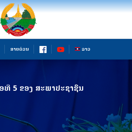
ສາຍດ່ວນ
ລາວ
່ອທີ 5 ຂອງ ສະພາປະຊາຊົນ