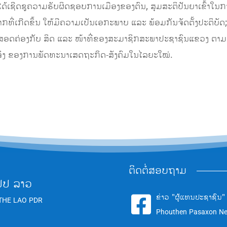
ຈົ່ງໄດ້ເຊີດຊູຄວາມຮັບຜິດຊອບການເມືອງຂອງຕົນ, ສຸມສະຕິປັນຍາເຂົ້າໃນ
ີ່ເກີດຂຶ້ນ ໃຫ້ມີຄວາມເປັນເອກະພາບ ແລະ ພ້ອມກັນຈັດຕັ້ງປະຕິບັດ
ດຄ່ອງກັບ ສິດ ແລະ ໜ້າທີ່ຂອງສະມາຊິກສະພາປະຊາຊົນແຂວງ ຕາມທີ່ໄ
ິງ ຂອງການພັດທະນາເສດຖະກິດ-ສັງຄົມໃນໄລຍະໃໝ່.
ຕິດຕໍ່ສອບຖາມ
ປປ ລາວ
ຂ່າວ "ຜູ້ແທນປະຊາຊົນ"

THE LAO PDR
Phouthen Pasaxon N