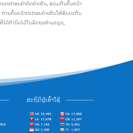
ການປະກອບຄໍາຄິດຄໍາເຫັນ, ຮ່ວມກັນຄົ້ນຄວ້າ
; ການຄົ້ນຄວ້າປະກອບຄໍາເຫັນໃຫ້ຮັບປະກັນ
ດ້ກໍານົດໄວ້ໃນລັດຖະທໍາມະນູນ,
ສະຖິຕິຜູ້ເຂົ້າໃຊ້
ews