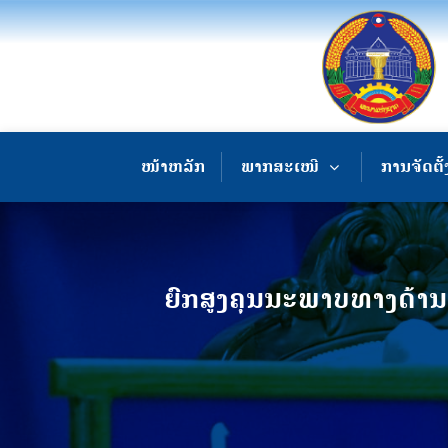
ໜ້າຫລັກ
ພາກສະເໜີ
ການຈັດຕັ້
ຍົກສູງຄຸນນະພາບທາງດ້ານ