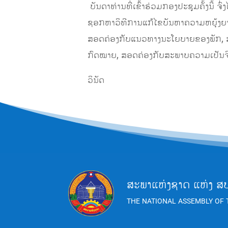
ບັນດາທ່ານທີ່ເຂົ້າຮ່ວມກອງປະຊຸມຄັ້ງນີ້ 
ຊອກຫາວິທີການແກ້ໄຂບັນຫາຄວາມຫຍຸ້ງຍາກທ
ສອດຄ່ອງກັບແນວທາງນະໂຍບາຍຂອງພັກ, ສອ
ກົດໝາຍ, ສອດຄ່ອງກັບສະພາບຄວາມເປັນຈ
ວິນັດ
ສະພາແຫ່ງຊາດ ແຫ່ງ ສ
THE NATIONAL ASSEMBLY OF 