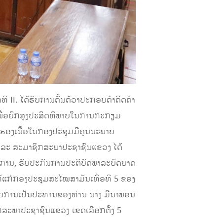
ີ II. ໄດ້ຮັບການຄົ້ນຄ້ວາປະກອບຄໍາຄິດຄໍາ
 ເພື່ອຍົກສູງປະສິດທິພາບໃນການກະກຽມ
ບຮອງເນື້ອໃນກອງປະຊຸມມີຄຸນນະພາບ
 ແລະ ສະມາຊິກສະພາປະຊາຊົນແຂວງ ໄດ້
ີຊາການ, ຮັບປະກັນການປະຕິບັດພາລະບົດບາດ
້ແກ່ກອງປະຊຸມສະໄໝສາມັນເທື່ອທີ 5 ຂອງ
, ໂດຍການເປັນປະທານຂອງທ່ານ ນາງ ມີນາພອນ
ກສະພາປະຊາຊົນແຂວງ ເຂດເລືອກຕັ້ງ 5