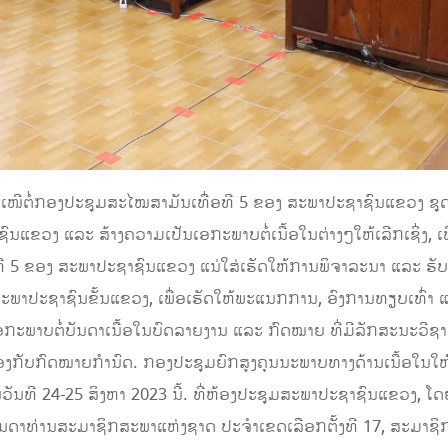
າສະເໜີຕໍ່ກອງປະຊຸມສະໄໝສາມັນເທື່ອທີ 5 ຂອງ ສະພາປະຊາຊົນແຂວງ ຊຸດທ
ແຂວງ ແລະ ສ້າງຄວາມເປັນເອກະພາບຕໍ່ເນື້ອໃນຕ່າງໆໃຫ້ເລີກເຊິ່ງ,
ີ 5 ຂອງ ສະພາປະຊາຊົນແຂວງ ແນ່ໃສ່ເຮັດໃຫ້ການພິຈາລະນາ ແລະ ຮັ
ພາປະຊາຊົນຂັ້ນແຂວງ, ເພື່ອເຮັດໃຫ້ພະແນກການ, ອົງການທຽບເທົ່າ
ນເອກະພາບຕໍ່ບັນດາເນື້ອໃນບົດລາຍງານ ແລະ ກົດໝາຍ ທີ່ມີລັກສະນະວ
ກັບກົດໝາຍກໍານົດ. ກອງປະຊຸມຍົກສູງຄຸນນະພາບທາງດ້ານເນື້ອໃນໃຫ
ໃນວັນທີ 24-25 ສິງຫາ 2023 ນີ້. ທີ່ຫ້ອງປະຊຸມສະພາປະຊາຊົນແຂວງ
ດາທ່ານສະມາຊິກສະພາແຫ່ງຊາດ ປະຈໍາເຂດເລືອກຕັ້ງທີ 17, ສະມາຊິ