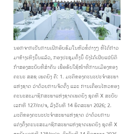
ນອກຈາກເປັນການເຝິກອົບຮົມໃນຫົວຂໍ້ຕ່າງໆ ທີ່ໄດ້ກ່າວ
ມາຂ້າງເທິງນັ້ນແລ້ວ, ກອງປະຊຸມຄັ້ງນີ້ ຍັງໄດ້ເຜີຍແຜ່ນິຕິ
ກໍາສອງສະບັບທີ່ສໍາຄັນ ເພື່ອຮັບໃຊ້ໜ້າທີ່ການເມືອງຂອງ
ຄະນະ ສສຊ ເພດຍິງ ຄື: 1. ມະຕິຂອງຄະນະປະຈໍາສະພາ
ແຫ່ງຊາດ ວ່າດ້ວຍການຈັດຕັ້ງ ແລະ ການເຄື່ອນໄຫວຂອງ
ຄະນະສະມາຊິກສະພາແຫ່ງຊາດເພດຍິງ ຊຸດທີ X ສະບັບ
ເລກທີ 127/ຄປຈ, ລົງວັນທີ 14 ພຶດສະພາ 2026; 2.
ມະຕິຂອງຄະນະປະຈໍາສະພາແຫ່ງຊາດ ວ່າດ້ວຍການ
ແຕ່ງຕັ້ງຄະນະສະມາຊິກສະພາແຫ່ງຊາດເພດຍິງ ຊຸດທີ X