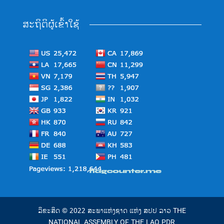
ສະຖິຕິຜູ້ເຂົ້າໃຊ້
ລິຂະສິດ © 2022 ສະພາແຫ່ງຊາດ ແຫ່ງ ສປປ ລາວ THE
NATIONAL ASSEMBLY OF THE LAO PDR