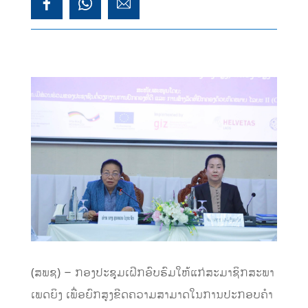
(ສພຊ) – ກອງປະຊຸມເຝິກອົບຮົມໃຫ້ແກ່ສະມາຊິກສະພາ
ເພດຍິງ ເພື່ອຍົກສູງຂີດຄວາມສາມາດໃນການປະກອບຄໍາ