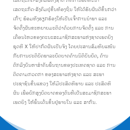
ເສດຖະກິດ-ສັງຄົມແຫ່ງຊາດ ກໍຄືການພັດທະນາ
ເສດຖະກິດ-ສັງຄົມຢູ່ຂັ້ນທ້ອງຖິ່ນ ໃຫ້ໄດ້ຮັບຜົນດີຂຶ້ນກວ່າ
ເກົ່າ; ພ້ອມທັງຮຽກຮ້ອງໃຫ້ເປັນເຈົ້າການນໍາພາ ແລະ
ຈັດຕັ້ງຜັນຂະຫຍາຍມະຕິວ່າດ້ວຍການຈັດຕັ້ງ ແລະ ການ
ເຄື່ອນໄຫວຂອງຄະນະສະມາຊິກສະພາແຫ່ງຊາດເພດຍິງ
ຊຸດທີ X ໃຫ້ປາກົດຜົນເປັນຈິງ ໂດຍປະສານສົມທົບແໜ້ນ
ກັບການປະຕິບັດພາລະບົດບາດດ້ານນິຕິບັນຍັດ, ດ້ານ
ຕົກລົງບັນຫາສໍາຄັນພື້ນຖານຂອງປະເທດຊາດ ແລະ ການ
ຕິດຕາມກວດກາ ຂອງສະພາແຫ່ງຊາດ ແລະ ສະພາ
ປະຊາຊົນຂັ້ນແຂວງ ໃຫ້ມີປະສິດທິພາບ ແລະ ປະສິດທິ
ຜົນ ເພື່ອຍົກສູງບົດບາດຂອງຕົນທີ່ເປັນສະມາຊິກສະພາ
ເພດຍິງ ໃຫ້ພົ້ນເດັ່ນຂຶ້ນຢູ່ພາຍໃນ ແລະ ສາກົນ.