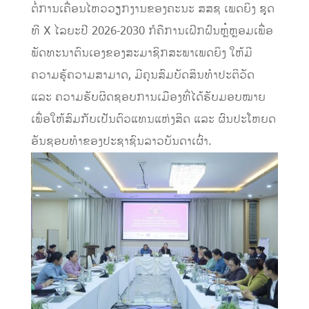
ຕໍ່ການເຄື່ອນໄຫວວຽກງານຂອງຄະນະ ສສຊ ເພດຍິງ ຊຸດ
ທີ X ໄລຍະປີ 2026-2030 ກໍຄືການເຝິກຝົນຫຼໍ່ຫຼອມເພື່ອ
ພັດທະນາຕົນເອງຂອງສະມາຊິກສະພາເພດຍິງ ໃຫ້ມີ
ຄວາມຮູ້ຄວາມສາມາດ, ມີຄຸນສົມບັດສິນທໍາປະຕິວັດ
ແລະ ຄວາມຮັບຜິດຊອບການເມືອງທີ່ໄດ້ຮັບມອບໝາຍ
ເພື່ອໃຫ້ສົມກັບເປັນຕົວແທນແຫ່ງສິດ ແລະ ຜົນປະໂຫຍດ
ອັນຊອບທໍາຂອງປະຊາຊົນລາວບັນດາເຜົ່າ.