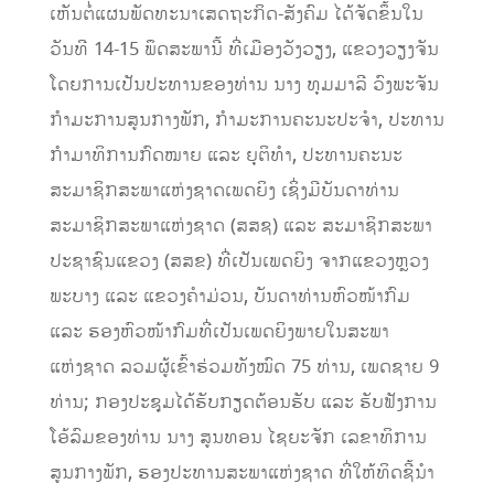
ເຫັນຕໍ່ແຜນພັດທະນາເສດຖະກິດ-ສັງຄົມ ໄດ້ຈັດຂຶ້ນໃນ
ວັນທີ 14-15 ພຶດສະພານີ້ ທີ່ເມືອງວັງວຽງ, ແຂວງວຽງຈັນ
ໂດຍການເປັນປະທານຂອງທ່ານ ນາງ ທຸມມາລີ ວົງພະຈັນ
ກໍາມະການສູນກາງພັກ, ກໍາມະການຄະນະປະຈໍາ, ປະທານ
ກຳມາທິການກົດໝາຍ ແລະ ຍຸຕິທຳ, ປະທານຄະນະ
ສະມາຊິກສະພາແຫ່ງຊາດເພດຍິງ ເຊິ່ງມີບັນດາທ່ານ
ສະມາຊິກສະພາແຫ່ງຊາດ (ສສຊ) ແລະ ສະມາຊິກສະພາ
ປະຊາຊົນແຂວງ (ສສຂ) ທີ່ເປັນເພດຍິງ ຈາກແຂວງຫຼວງ
ພະບາງ ແລະ ແຂວງຄໍາມ່ວນ, ບັນດາທ່ານຫົວໜ້າກົມ
ແລະ ຮອງຫົວໜ້າກົມທີ່ເປັນເພດຍິງພາຍໃນສະພາ
ແຫ່ງຊາດ ລວມຜູ້ເຂົ້າຮ່ວມທັງໝົດ 75 ທ່ານ, ເພດຊາຍ 9
ທ່ານ; ກອງປະຊຸມໄດ້ຮັບກຽດຕ້ອນຮັບ ແລະ ຮັບຟັງການ
ໂອ້ລົມຂອງທ່ານ ນາງ ສູນທອນ ໄຊຍະຈັກ ເລຂາທິການ
ສູນກາງພັກ, ຮອງປະທານສະພາແຫ່ງຊາດ ທີ່ໃຫ້ທິດຊີ້ນໍາ