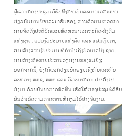
ຜູ້ແທນກອງປະຊຸມໄດ້ຮັບຟັງການບັນລະຍາຍເອກະສານ
ກ່ຽວກັບການພິຈາລະນາຮັບຮອງ, ການຕິດຕາມກວດກາ
ການຈັດຕັ້ງປະຕິບັດແຜນພັດທະນາເສດຖະກິດ-ສັງຄົມ
ແຫ່ງຊາດ, ແຜນງົບປະມານແຫ່ງລັດ ແລະ ແຜນເງິນຕາ,
ການສ້າງແຜນງົບປະມານທີ່ຄໍານຶງເຖິງບົດບາດຍິງ-ຊາຍ,
ການສ້າງເຄືອຂ່າຍປະສານວຽກງານຂອງແມ່ຍິງ;
ນອກຈາກນີ້, ຍັງໄດ້ແລກປ່ຽນບົດຮຽນເຊິ່ງກັນແລະກັນ
ລະຫວ່າງ ສສຊ, ສສຂ ແລະ ວິທະຍາກອນ ຢ່າງກົງໄປ
ກົງມາ ດ້ວຍບັນຍາກາດຟົດຟື້ນ ເຮັດໃຫ້ກອງປະຊຸມໄດ້ຮັບ
ຜົນສໍາເລັດຕາມຄາດໝາຍທີ່ກຽມໄວ້ຢ່າງຈົບງາມ.