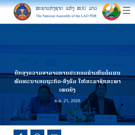
ຍົກສູງຄວາມສາມາດການປະກອບຄໍາເຫັນຕໍ່ແຜນ
ພັດທະນາເສດຖະກິດ-ສັງຄົມ ໃຫ້ສະມາຊິກສະພາ
ເພດຍິງ
ພ.ພ. 21, 2026