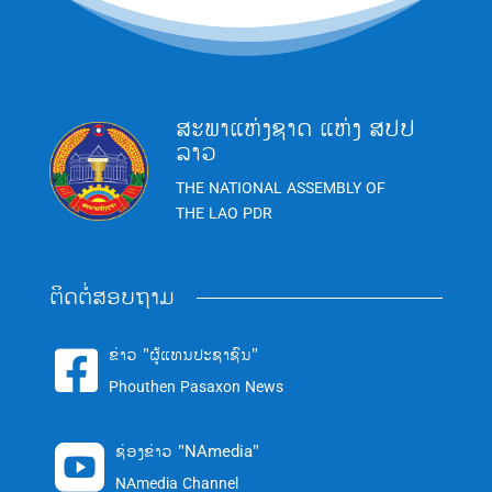
ສະພາແຫ່ງຊາດ ແຫ່ງ ສປປ
ລາວ
THE NATIONAL ASSEMBLY OF
THE LAO PDR
ຕິດຕໍ່ສອບຖາມ
ຂ່າວ "ຜູ້ແທນປະຊາຊົນ"

Phouthen Pasaxon News
ຊ່ອງຂ່າວ "NAmedia"

NAmedia Channel