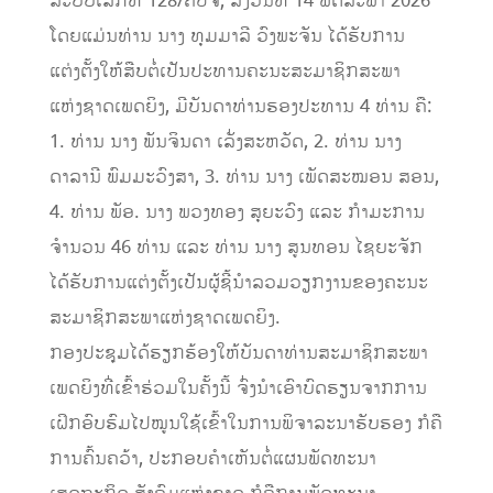
ສະບັບເລກທີ 128/ຄປຈ, ລົງວັນທີ 14 ພຶດສະພາ 2026
ໂດຍແມ່ນທ່ານ ນາງ ທຸມມາລີ ວົງພະຈັນ ໄດ້ຮັບການ
ແຕ່ງຕັ້ງໃຫ້ສືບຕໍ່ເປັນປະທານຄະນະສະມາຊິກສະພາ
ແຫ່ງຊາດເພດຍິງ, ມີບັນດາທ່ານຮອງປະທານ 4 ທ່ານ ຄື:
1. ທ່ານ ນາງ ພັນຈິນດາ ເລັ່ງສະຫວັດ, 2. ທ່ານ ນາງ
ດາລານີ ພົມມະວົງສາ, 3. ທ່ານ ນາງ ເພັດສະໝອນ ສອນ,
4. ທ່ານ ພັອ. ນາງ ພວງທອງ ສຸຍະວົງ ແລະ ກໍາມະການ
ຈໍານວນ 46 ທ່ານ ແລະ ທ່ານ ນາງ ສູນທອນ ໄຊຍະຈັກ
ໄດ້ຮັບການແຕ່ງຕັ້ງເປັນຜູ້ຊີ້ນໍາລວມວຽກງານຂອງຄະນະ
ສະມາຊິກສະພາແຫ່ງຊາດເພດຍິງ.
ກອງປະຊຸມໄດ້ຮຽກຮ້ອງໃຫ້ບັນດາທ່ານສະມາຊິກສະພາ
ເພດຍິງທີ່ເຂົ້າຮ່ວມໃນຄັ້ງນີ້ ຈົ່ງນໍາເອົາບົດຮຽນຈາກການ
ເຝິກອົບຮົມໄປໝູນໃຊ້ເຂົ້າໃນການພິຈາລະນາຮັບຮອງ ກໍຄື
ການຄົ້ນຄວ້າ, ປະກອບຄໍາເຫັນຕໍ່ແຜນພັດທະນາ