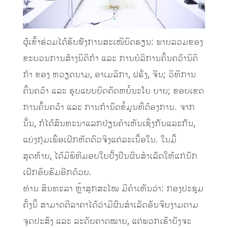
ຜູ້ເຂົ້າຮ່ວມໄດ້ຮັບຟັງການສະເໜີບົດຮຽນ: ພາບລວມຂອງ
ຂະບວນການສ້າງນິຕິກຳ ແລະ ການບໍລິການຄົ້ນຄວ້ານິຕິ
ກຳ ຂອງ ຫວຽດນາມ, ອາເມລິກາ, ຝຣັ່ງ, ຈີນ; ວິທີການ
ຄົ້ນຄວ້າ ແລະ ຮູບແບບບົດຄັດຫຍໍ້ນະໂຍ ບາຍ; ຂອບເຂດ
ການຄົ້ນຄວ້າ ແລະ ການກຳນົດຂໍ້ມູນທີ່ຕ້ອງການ. ຈາກ
ນັ້ນ, ກໍໄດ້ສົນທະນາແລກປ່ຽນຄຳເຫັນເຊິ່ງກັນແລະກັນ,
ແບ່ງກຸ່ມເພື່ອເຝິກຫັດຕົວຈິງແຕ່ລະເນື້ອໃນ. ໃນມື້
ສຸດທ້າຍ, ໄດ້ມີພິທີມອບໃບຢັ້ງຢືນຜົນສຳເລັດໃຫ້ແກ່ນັກ
ເຝິກອົບຮົມອີກດ້ວຍ.
ທ່ານ ສິນທະລາ ຫຼ້າສຸກສະໄໝ ມີຄຳເຫັນວ່າ: ກອງປະຊຸມ
ຄັ້ງນີ້ ສາ​ມາດຕີລາຄາ​ໄດ້​ວ່າມີຜົນສໍາເລັດອັນຈົບງາມຕາມ
ຈຸດປະສົງ ແລະ ລະດັບຄາດໝາຍ, ແຕ່​ພວກເຮົາ​ຍັງຈະ