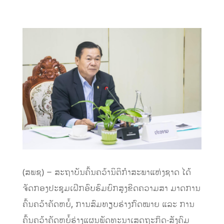
(ສພຊ) – ສະຖາບັນຄົ້ນຄວ້ານິຕິກຳສະພາແຫ່ງຊາດ ໄດ້
ຈັດກອງປະຊຸມເຝິກອົບຮົມຍົກສູງຂີດຄວາມສາ ມາດການ
ຄົ້ນຄວ້າຄັດຫຍໍ້, ການສົມທຽບຮ່າງກົດໝາຍ ແລະ ການ
ຄົ້ນຄວ້າຄັດຫຍໍ້ຮ່າງແຜນພັດທະນາເສດຖະກິດ-ສັງຄົມ