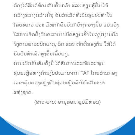
ຕ້ອງ​ໄດ້​ສືບ​ຕໍ່​​ພ້ອມ​ກັນຄົ້ນ​ຄວ້າ ແລະ ຮຽນຮູ້ຕື່ມໃຫ້
ກວ້າງຂວາງກວ່າເກົ່າ; ຜົນສໍາເລັດທີ່ເປັນຮູບປະທໍາໃນ
ໄລຍະຍາວ ແລະ ມີໝາກຜົນອັນກວ້າງຂວາງນັ້ນ ແມ່ນອີງ
ໃສ່ການຈັດຕັ້ງຜັນຂະຫຍາຍບົດຮຽນເຂົ້າໃນວຽກງານຕົວ
ຈິງ​ຕາມ​ພາ​ລະ​ບົດ​ບາດ, ສິດ ແລະ ໜ້າ​ທີ່ຂອງຕົນ ໃຫ້ໄດ້
ຮັບ​ຜົນ​ສຳ​ເລັດ​ສູງຂຶ້ນເລື້ອຍໆ.
ການເຝິກອົບຮົມຄັ້ງນີ້ ໄດ້ຮັບການສະໜັບສະໜູນ
ຊ່ວຍເຫຼືອທາງດ້ານງົບປະມານຈາກ TAF ໂດຍຜ່ານກອງ
ເລຂາຄຸ້ມຄອງແຫຼ່ງທຶນຊ່ວຍເຫຼືອລ້າໃຫ້ແກ່ສະພາ
ແຫ່ງຊາດ.
(ຂ່າວ-ພາບ: ອານຸສອນ ພູມມີທອນ)