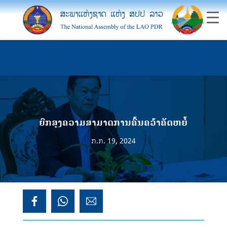
ຍົກສູງຄວາມສາມາດການຄົ້ນຄວ້າຄັດຫຍໍ້
ກ.ກ. 19, 2024