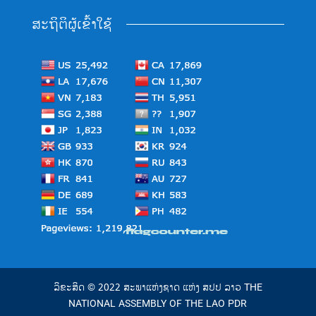
ສະຖິຕິຜູ້ເຂົ້າໃຊ້
ລິຂະສິດ © 2022 ສະພາແຫ່ງຊາດ ແຫ່ງ ສປປ ລາວ THE
NATIONAL ASSEMBLY OF THE LAO PDR