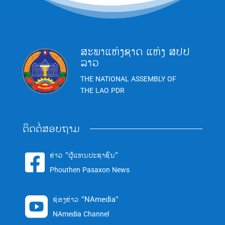
ສະພາແຫ່ງຊາດ ແຫ່ງ ສປປ
ລາວ
THE NATIONAL ASSEMBLY OF
THE LAO PDR
ຕິດຕໍ່ສອບຖາມ
ຂ່າວ "ຜູ້ແທນປະຊາຊົນ"

Phouthen Pasaxon News
ຊ່ອງຂ່າວ "NAmedia"

NAmedia Channel