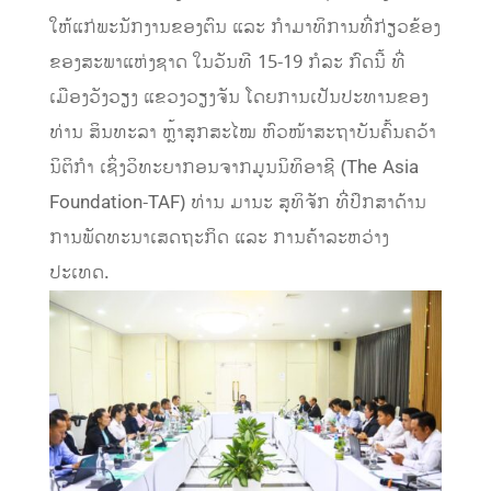
ໃຫ້ແກ່ພະນັກງານຂອງຕົນ ແລະ ກຳມາທິການທີ່ກ່ຽວຂ້ອງ
ຂອງສະພາແຫ່ງຊາດ ໃນວັນທີ 15-19 ກໍລະ ກົດນີ້ ທີ່
ເມືອງວັງວຽງ ແຂວງວຽງຈັນ ໂດຍການເປັນປະທານຂອງ
ທ່ານ ສິນທະລາ ຫຼ້າສຸກສະໄໝ ຫົວໜ້າສະຖາບັນຄົ້ນຄວ້າ
ນິຕິກຳ ເຊິ່ງວິທະຍາກອນຈາກມູນນິທິອາຊີ (The Asia
Foundation-TAF) ທ່ານ ມານະ ສຸທິຈັກ ທີ່ປຶກສາດ້ານ
ການພັດທະນາເສດຖະກິດ ແລະ ການຄ້າລະຫວ່າງ
ປະເທດ.