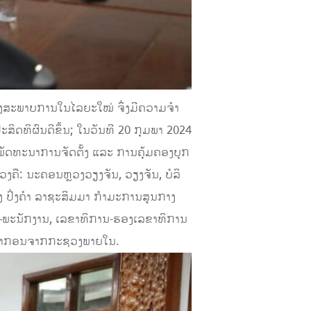
ອງສະພາບການໃນໄລຍະໃໝ່ ຈຶ່ງມີຄວາມຈຳ
ດທິຜົນດີຂຶ້ນ; ໃນ​ວັນ​ທີ 20 ກຸມ​ພາ 2024
ັດ​ທະ​ນາ​ການ​ຈັດ​ຕັ້ງ ແລະ ການ​ຄຸ້ມ​ຄອງ​ບຸກ​
ງ​ຄື: ນະ​ຄອນຫຼວງວຽງ​ຈັນ, ວຽງ​ຈັນ, ບໍ​ລິ​
ິ່ງ​ຄຳ ລາ​ຊະ​ສິມ​ມາ ກຳ​ມະ​ການ​ສູນ​ກາງ​
-ພະ​ນັກ​ງານ, ເລ​ຂາ​ທິ​ການ-ຮອງເລ​ຂາ​ທິ​ການ
ິ​ທະ​ຍາ​ກອນຈາກກະຊວງພາຍໃນ.