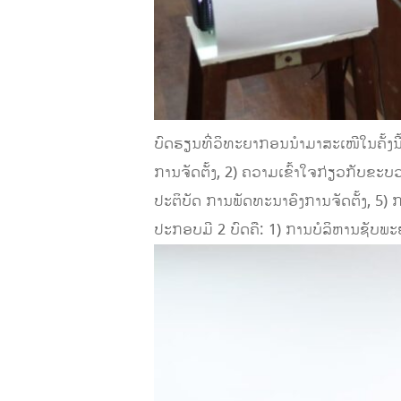
ບົດ​ຮຽນ​ທີ່​ວິທະຍາກອນນຳ​ມາ​ສະ​ເໜີ​ໃນ​ຄັ
ການຈັດຕັ້ງ, 2) ຄວາມເຂົ້າໃຈກ່ຽວກັບຂະບ
ປະຕິບັດ ການພັດທະນາອົງການຈັດຕັ້ງ, 5
ປະ​ກອບ​ມີ 2 ບົດ​ຄື: 1) ການບໍລິຫານຊັ