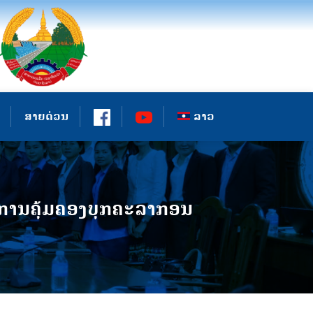
ສາຍດ່ວນ
ລາວ
ການ​ຄຸ້ມ​ຄອງ​ບຸກ​ຄະ​ລາ​ກອນ