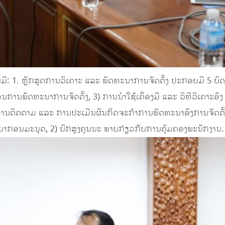
້ງ​ນີ້ມີ: 1. ຫຼັກສູດການວິເຄາະ ແລະ ພັດທະນາການຈັດຕັ້ງ ປະ​ກອບ​ມີ 5 ບ
ວນການພັດທະນາການຈັດຕັ້ງ, 3) ການນຳໃຊ້ເຄື່ອງມື ແລະ ວິທີວິເຄາະອົ
) ການຕິດຕາມ ແລະ ການປະເມີນຜົນກິດຈະກຳການພັດທະນາອົງການຈັດຕັ້
ບພະຍາກອນມະນຸດ, 2) ຍົກສູງຄຸນນະ ພາບກ່ຽວກັບການຄຸ້ມຄອງພະນັກງານ.