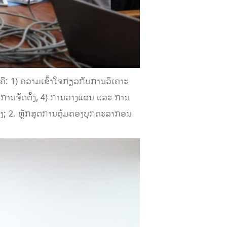
ົດ​ຄື: 1) ຄວາມເຂົ້າໃຈກ່ຽວກັບການວິເຄາະ
ງ ການຈັດຕັ້ງ, 4) ການວາງແຜນ ແລະ ການ
ງ; 2. ຫຼັກສູດການຄຸ້ມຄອງບຸກຄະລາກອນ