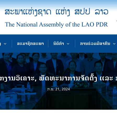
ງ
ສະມາຊິກສະພາ
ນິຕິກຳ
ການຮ່ວມມືສາກົນ
ຽກ​ງານ​ວິ​ເຄາະ, ພັດ​ທະ​ນາ​ການ​ຈັດ​ຕັ້ງ ແລະ 
ກ.ພ. 21, 2024