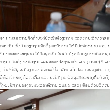
ອງ ການຂອງການຈັດຕັ້ງປະຕິບັດໜ້າທີ່ວຽກງານ ແລະ ການເລັ່ງທວງຂ
ລະ ເລິກເຊິ່ງ ໃນວຽກງານຈັດຕັ້ງ-ພະນັກງານ ໃຫ້ມີປະສິດທິພາບ ແລະ ປະສິ
ານ​ສະ​ພາ​ແຫ່ງ​ຊາດ ໄດ້​ຈັດ​ຊຸດ​ເຝິກ​ອົບ​ຮົມ​ກ່ຽວ​ກັບ​ວຽກ​ງານ​ວິ​ເຄາະ, ພ
ງ​ກົມ​ຈັດ​ຕັ້ງ​-ພະ​ນັກ​ງານ ແລະ ສະ​ພາ​ປະ​ຊາ​ຊົນ​ຂັ້ນແຂວງ (ສພຂ) 9 ແຂວ
, ຈຳ​ປາ​ສັກ, ເຊກອງ ແລະ ອັດ​ຕະ​ປື ໂດຍ​ການ​ເປັນ​ປະ​ທານ​ຂອງ​ທ່ານ ນາງ ປ
່ວມມີ​ຫົວ​ໜ້າ​-ຮອງ​ຫົວ​ໜ້າກົມ​ ແລະ ພະນັກງານ-ລັດຖະກອນຂອງກົມຈັດ​ຕັ້ງ
​ຈັດ​ຕັ້ງ-ພະ​ນັກ​ງານ​ຂອງຄະ​ນະ​ເລ​ຂາ​ທິ​ການ ສພຂ 9 ແຂວງ ພ້ອມດ້ວຍວ