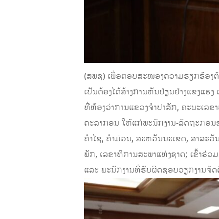
(ສ​ພ​ຊ) ເພື່ອຕອບສະໜອງຄວາມຮຽກຮ້ອງຕ້
ເປັນຕ້ອງໄດ້ສ້າງການຫັນປ່ຽນຢ່າງແຂງແຮງ ແ
ທີ່ຫ້ອງວ່າການແຂວງຈໍາປາສັກ, ຄະ​ນະ​ເລ​ຂາ​ທິ​ກ
ຄະ​ລາ​ກອນ ໃຫ້​ແກ່​ພະ​ນັກ​ງານ-ລັດ​ຖະ​ກອນຂອ
ຄຳ​ໄຊ, ຄຳ​ມ່ວນ, ສະ​ຫວັນ​ນະ​ເຂດ, ສາ​ລະ​ວັນ
ພັກ, ເລ​ຂາ​ທິ​ການ​ສະ​ພາ​ແຫ່ງ​ຊາດ; ເຂົ້າ​ຮ
ແລະ ພະ​ນັກ​ງານ​ທີ່​ຮັບ​ຜິດ​ຊອບ​ວຽກ​ງານ