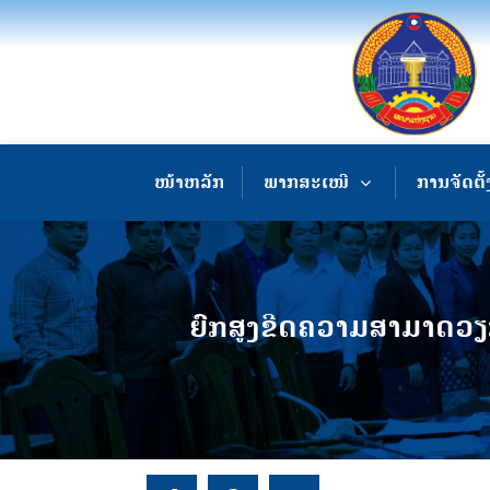
ໜ້າຫລັກ
ພາກສະເໜີ
ການຈັດຕັ້
ຍົກ​ສູງ​ຂີດ​ຄວາມ​ສາ​ມາດ​ວ