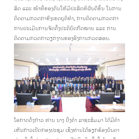
ສິດ ແລະ ໜ້າທີ່ຂອງຕົນໃຫ້ມີປະສິດທິຜົນດີຂຶ້ນ ໃນການ
ຕິດຕາມກວດກາຂົງເຂດຍຸຕິທຳ, ການຕິດຕາມກວດກາ
ການປະເມີນການຈັດຕັ້ງປະຕິບັດກົດໝາຍ ແລະ ການ
ຕິດຕາມກວດກາວຽກງານຂອງອົງການກວດສອບ.
ໂອກາດດັ່ງກ່າວ ທ່ານ ນາງ ປິ່ງຄຳ ລາຊະສິມມາ ໄດ້ມີຄໍາ
ເຫັນກ່າວເປີດກອງປະຊຸມ ເຊິ່ງທ່ານໄດ້ຮຽກຮ້ອງບັນດາ