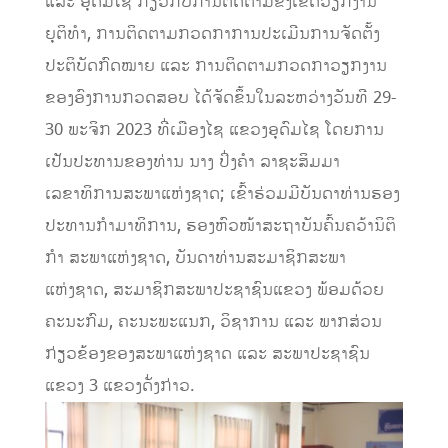
ແລະ ອຸດົມໄຊ ກ່ຽວກັບການຕິດຕາມຂົງເຂດວຽກງານ
ຍຸຕິທຳ, ການຕິດຕາມກວດກາການປະເມີນການຈັດຕັ້ງ
ປະຕິບັດກົດໝາຍ ແລະ ການຕິດຕາມກວດກາວຽກງານ
ຂອງອົງການກວດສອບ ໄດ້ຈັດຂຶ້ນໃນລະຫວ່າງວັນທີ 29-
30 ພະຈິກ 2023 ທີ່ເມືອງໄຊ ແຂວງອຸດົມໄຊ ໂດຍການ
ເປັນປະທານຂອງທ່ານ ນາງ ປິ່ງຄຳ ລາຊະສິມມາ
ເລຂາທິການສະພາແຫ່ງຊາດ; ເຂົ້າຮ່ວມມີບັນດາທ່ານຮອງ
ປະທານກຳມາທິການ, ຮອງຫົວໜ້າສະຖາບັນຄົ້ນຄວ້ານິຕິ
ກຳ ສະພາແຫ່ງຊາດ, ບັນດາທ່ານສະມາຊິກສະພາ
ແຫ່ງຊາດ, ສະມາຊິກສະພາປະຊາຊົນແຂວງ ພ້ອມດ້ວຍ
ຄະນະກົມ, ຄະນະພະແນກ, ວິຊາການ ແລະ ພາກສ່ວນ
ກ່ຽວຂ້ອງຂອງສະພາແຫ່ງຊາດ ແລະ ສະພາປະຊາຊົນ
ແຂວງ 3 ແຂວງດັ່ງກ່າວ.