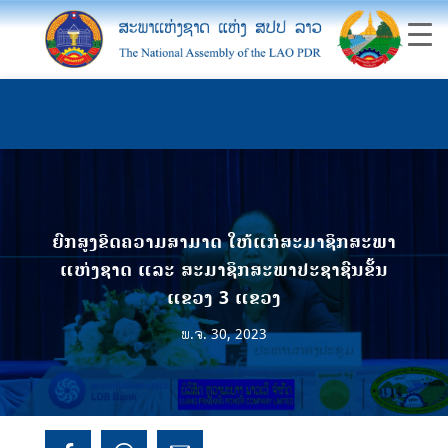
ຍົກສູງຂີດຄວາມສາມາດ ໃຫ້ແກ່ສະມາຊິກສະພາ
ແຫ່ງຊາດ ແລະ ສະມາຊິກສະພາປະຊາຊົນຂັ້ນ
ແຂວງ 3 ແຂວງ
ພ.ຈ. 30, 2023