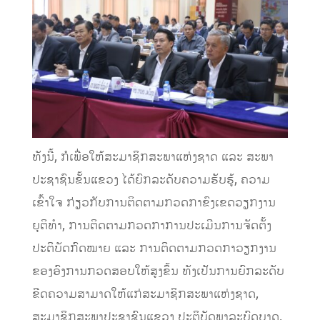
ທັງນີ້, ກໍເພື່ອໃຫ້ສະມາຊິກສະພາແຫ່ງຊາດ ແລະ ສະພາ
ປະຊາຊົນຂັ້ນແຂວງ ໄດ້ຍົກລະດັບຄວາມຮັບຮູ້, ຄວາມ
ເຂົ້າໃຈ ກ່ຽວກັບການຕິດຕາມກວດກາຂົງເຂດວຽກງານ
ຍຸຕິທຳ, ການຕິດຕາມກວດກາການປະເມີນການຈັດຕັ້ງ
ປະຕິບັດກົດໝາຍ ແລະ ການຕິດຕາມກວດກາວຽກງານ
ຂອງອົງການກວດສອບໃຫ້ສູງຂຶ້ນ ທັງເປັນການຍົກລະດັບ
ຂີດຄວາມສາມາດໃຫ້ແກ່ສະມາຊິກສະພາແຫ່ງຊາດ,
ສະມາຊິກສະພາປະຊາຊົນແຂວງ ປະຕິບັດພາລະບົດບາດ,