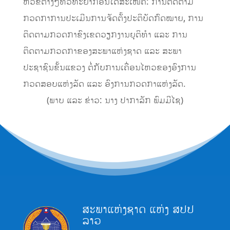
ຫົວຂໍ້ຕ່າງໆທີ່ວິທະຍາກອນໄດ້ສະເໜີຄື: ການຕິດຕາມ
ກວດກາການປະເມີນການຈັດຕັ້ງປະຕິບັດກົດໝາຍ, ການ
ຕິດຕາມກວດກາຂົງເຂດວຽກງານຍຸຕິທຳ ແລະ ການ
ຕິດຕາມກວດກາຂອງສະພາແຫ່ງຊາດ ແລະ ສະພາ
ປະຊາຊົນຂັ້ນແຂວງ ຕໍ່ກັບການເຄື່ອນໄຫວຂອງອົງການ
ກວດສອບແຫ່ງລັດ ແລະ ອົງການກວດກາແຫ່ງລັດ.
(ພາບ ແລະ ຂ່າວ: ນາງ ປາກາລັກ ພົມມີໄຊ)
ສະພາແຫ່ງຊາດ ແຫ່ງ ສປປ
ລາວ