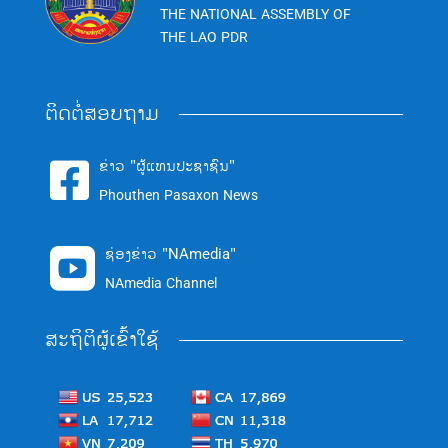
THE NATIONAL ASSEMBLY OF
THE LAO PDR
ຕິດຕໍ່ສອບຖາມ
ຂ່າວ "ຜູ້ແທນປະຊາຊົນ"

Phouthen Pasaxon News
ຊ່ອງຂ່າວ "NAmedia"

NAmedia Channel
ສະຖິຕິຜູ້ເຂົ້າໃຊ້