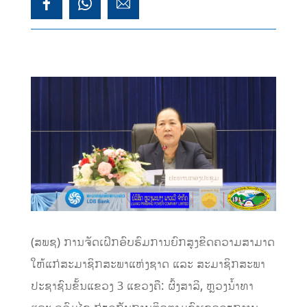
(ສພຊ) ການຈັດເຝິກອົບຮົມການຍົກສູງຂີດຄວາມສາມາດ
ໃຫ້ແກ່ສະມາຊິກສະພາແຫ່ງຊາດ ແລະ ສະມາຊິກສະພາ
ປະຊາຊົນຂັ້ນແຂວງ 3 ແຂວງຄື: ຜົ້ງສາລີ, ຫຼວງນ້ຳທາ