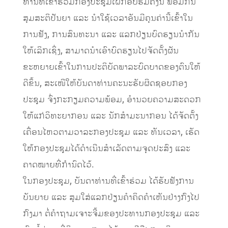
ທ່ານທີ່ເຂົ້າຮ່ວມກອງປະຊຸມເຝິກອົບຮົມຄັ້ງນີ້ ພ້ອມກັນ
ສຸມສະຕິປັນຍາ ແລະ ນໍາໃຊ້ເວລາອັນມີຄຸນຄ່ານີ້ເຂົ້າໃນ
ການຟັງ, ການສົນທະນາ ແລະ ແລກປ່ຽນບົດຮຽນນໍາກັນ
ໃຫ້ເລິກເຊິ່ງ, ສາມາດນໍາເອົາບົດຮຽນໄປຈັດຕັ້ງຜັນ
ຂະຫຍາຍເຂົ້າໃນການປະຕິບັດພາລະບົດບາດຂອງຕົນໃຫ້
ດີຂຶ້ນ, ສະເໜີໃຫ້ບັນດາທ່ານຄະນະຮັບຜິດຊອບກອງ
ປະຊຸມ ຈົ່ງກະກຽມຄວາມພ້ອມ, ອໍານວຍຄວາມສະດວກ
ໃຫ້ແກ່ວິທະຍາກອນ ແລະ ນັກສໍາມະນາກອນ ໄດ້ຈັດຕັ້ງ
ເຄື່ອນໄຫວຕາມວາລະກອງປະຊຸມ ແລະ ທັນເວລາ, ເຮັດ
ໃຫ້ກອງປະຊຸມໄດ້ດໍາເນີນສໍາເລັດຕາມຈຸດປະສົງ ແລະ
ຄາດໝາຍທີ່ກໍານົດໄວ້.
ໃນກອງປະຊຸມ, ບັນດາທ່ານທີ່ເຂົ້າຮ່ວມ ໄດ້ຮັບຟັງການ
ບັນຍາຍ ແລະ ສຸມໃສ່ແລກປ່ຽນຄຳຄິດຄຳເຫັນຢ່າງກົງໄປ
ກົງມາ ຕໍ່ຄຳຖາມເຈາະຈີ້ມຂອງປະທານກອງປະຊຸມ ແລະ