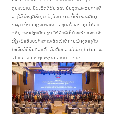
ສະນັ້ນ, ເພື່ອເຮັດໃຫ້ການຄົ້ນຄວ້າເນື້ອໃນຕ່າງໆ ມີ
ຄຸນນະພາບ, ມີປະສິດທິຜົນ ແລະ ບັນລຸຕາມແຜນການທີ່
ວາງໄວ້ ຂໍຮຽກຮ້ອງມາຍັງບັນດາທ່ານທີ່ເຂົ້າຮ່ວມກອງ
ປະຊຸມ ຈົ່ງຍົກສູງຄວາມຮັບຜິດຊອບໃນການສຸມໃສ່ຄົ້ນ
ຄວ້າ, ແລກປ່ຽນບົດຮຽນ ໃຫ້ຮັບຮູ້ເຂົ້າໃຈແຈ້ງ ແລະ ເລິກ
ເຊິ່ງ ເພື່ອຮັບປະກັນການເຮັດໜ້າທີ່ການເມືອງຂອງຕົນ
ໃຫ້ນັບມື້ດີຂຶ້ນກວ່າເກົ່າ ສົມກັບຄວາມໄວ້ວາງໃຈໃນຖານະ
ເປັນຕົວແທນຂອງປະຊາຊົນລາວບັນດາເຜົ່າ.