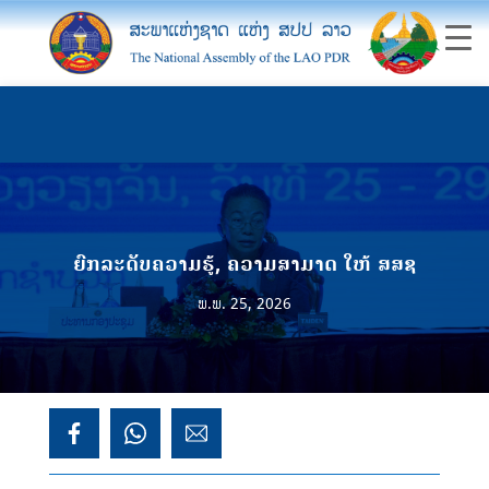
ຍົກລະດັບຄວາມຮູ້, ຄວາມສາມາດ ໃຫ້ ສສຊ
ພ.ພ. 25, 2026