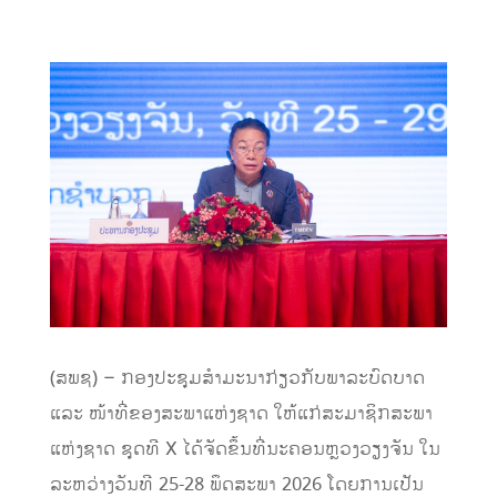
(ສພຊ) – ກອງປະຊຸມສໍາມະນາກ່ຽວກັບພາລະບົດບາດ
ແລະ ໜ້າທີ່ຂອງສະພາແຫ່ງຊາດ ໃຫ້ແກ່ສະມາຊິກສະພາ
ແຫ່ງຊາດ ຊຸດທີ X ໄດ້ຈັດຂຶ້ນທີ່ນະຄອນຫຼວງວຽງຈັນ ໃນ
ລະຫວ່າງວັນທີ 25-28 ພຶດສະພາ 2026 ໂດຍການເປັນ