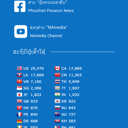
ຂ່າວ "ຜູ້ແທນປະຊາຊົນ"

Phouthen Pasaxon News
ຊ່ອງຂ່າວ "NAmedia"

NAmedia Channel
ສະຖິຕິຜູ້ເຂົ້າໃຊ້