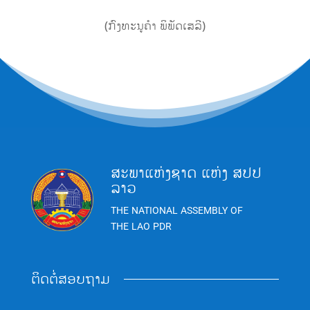
(ກົງທະນູຄຳ ພິພັດເສລີ)
ສະພາແຫ່ງຊາດ ແຫ່ງ ສປປ
ລາວ
THE NATIONAL ASSEMBLY OF
THE LAO PDR
ຕິດຕໍ່ສອບຖາມ