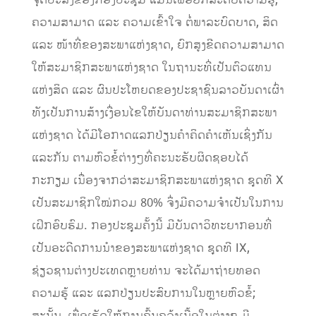
ຈຸດປະສົງຂອງກອງປະຊຸມ ແມ່ນເພື່ອຍົກລະດັບຄວາມຮູ້,
ຄວາມສາມາດ ແລະ ຄວາມເຂົ້າໃຈ ຕໍ່ພາລະບົດບາດ, ສິດ
ແລະ ໜ້າທີ່ຂອງສະພາແຫ່ງຊາດ, ຍົກສູງຂີດຄວາມສາມາດ
ໃຫ້ສະມາຊິກສະພາແຫ່ງຊາດ ໃນຖານະທີ່ເປັນຕົວແທນ
ແຫ່ງສິດ ແລະ ຜົນປະໂຫຍດຂອງປະຊາຊົນລາວບັນດາເຜົ່າ
ທັງເປັນການສ້າງເງື່ອນໄຂໃຫ້ບັນດາທ່ານສະມາຊິກສະພາ
ແຫ່ງຊາດ ໄດ້ມີໂອກາດແລກປ່ຽນຄໍາຄິດຄໍາເຫັນເຊິ່ງກັນ
ແລະກັນ ຕາມຫົວຂໍ້ຕ່າງໆທີ່ຄະນະຮັບຜິດຊອບໄດ້
ກະກຽມ ເນື່ອງຈາກວ່າສະມາຊິກສະພາແຫ່ງຊາດ ຊຸດທີ X
ເປັນສະມາຊິກໃໝ່ກວມ 80% ຈຶ່ງມີຄວາມຈໍາເປັນໃນການ
ເຝິກອົບຮົມ. ກອງປະຊຸມຄັ້ງນີ້ ມີບັນດາວິທະຍາກອນທີ່
ເປັນອະດີດການນຳຂອງສະພາແຫ່ງຊາດ ຊຸດທີ IX,
ຊ່ຽວຊານຕ່າງປະເທດຫຼາຍທ່ານ ຈະໄດ້ມາຖ່າຍທອດ
ຄວາມຮູ້ ແລະ ແລກປ່ຽນປະສົບການໃນຫຼາຍຫົວຂໍ້;