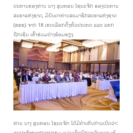
ປະທານຂອງທ່ານ ນາງ ສູນທອນ ໄຊຍະຈັກ ຮອງປະທານ
ສະພາແຫ່ງຊາດ, ມີບັນດາທ່ານສະມາຊິກສະພາແຫ່ງຊາດ
(ສສຊ) ຈາກ 18 ເຂດເລືອກຕັ້ງທົ່ວປະເທດ ແລະ ແຂກ
ຖືກເຊີນ ເຂົ້າຮ່ວມຢ່າງພ້ອມພຽງ.
ທ່ານ ນາງ ສູນທອນ ໄຊຍະຈັກ ໄດ້ມີຄຳເຫັນກ່າວເປີດວ່າ: