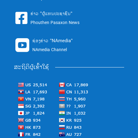
ຂ່າວ "ຜູ້ແທນປະຊາຊົນ"

Phouthen Pasaxon News
ຊ່ອງຂ່າວ "NAmedia"

NAmedia Channel
ສະຖິຕິຜູ້ເຂົ້າໃຊ້