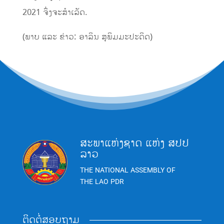
2021 ຈຶ່ງຈະສຳເລັດ.
(ພາບ ແລະ ຂ່າວ: ອາລິນ ສຸພິມມະປະດິດ)
ສະພາແຫ່ງຊາດ ແຫ່ງ ສປປ
ລາວ
THE NATIONAL ASSEMBLY OF
THE LAO PDR
ຕິດຕໍ່ສອບຖາມ