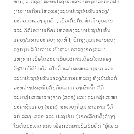
ທັງນີ້, ເພື່ອຊ່ວຍສະພາປະຊາຊົນແຂວງສ້າງສາລະຄະດີຜົນ
ງານການເຄື່ອນໄຫວຂອງສະພາປະຊາຊົນຂັ້ນແຂວງ/
ນະຄອນຫລວງ ຊຸດທີ I, ເພື່ອເກັບກໍາ, ສໍາເນົາຮູບພາບ
ແລະ ວິດີໂອການເຄື່ອນໄຫວຂອງສະພາປະຊາຊົນຂັ້ນ
ແຂວງ/ນະຄອນຫລວງ ຊຸດທີ I; ຍົກສູງຄຸນນະພາບຂອງ
ວຽກງານສື່ ໃນຖານະເປັນກະບອກສຽງຂອງສະພາ
ແຫ່ງຊາດ ເພື່ອໂຄສະນາເຜີຍແຜ່ການເຄື່ອນໄຫວຂອງ
ອົງການນິຕິບັນຍັດ ເປັນຕົ້ນແມ່ນສະພາແຫ່ງຊາດ ແລະ
ສະພາປະຊາຊົນຂັ້ນແຂວງ/ນະຄອນຫລວງ ທັງເປັນຂົວຕໍ່
ລະຫວ່າງປະຊາຊົນກັບຕົວແທນຂອງເຂົາເຈົ້າ ກໍຄື
ສະມາຊິກສະພາແຫ່ງຊາດ (ສສຊ) ແລະ ສະມາຊິກສະພາ
ປະຊາຊົນແຂວງ (ສສຂ), ສະໜອງຂໍ້ມູນ-ຂ່າວສານ ໃຫ້
ແກ່ ສສຊ, ສສຂ ແລະ ປະຊາຊົນ ຢູ່ເຂດເລືອກຕັ້ງຕ່າງໆ
ໃນທົ່ວປະເທດ ແລະ ເພື່ອກວດຜ່ານປື້ມບັນທຶກ “ຜູ້ແທນ