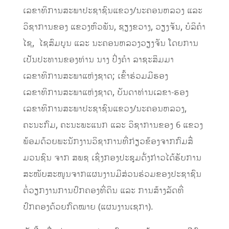
ເລຂາທິການສະພາປະຊາຊົນແຂວງ/ນະຄອນຫລວງ ແລະ
ວິຊາການຂອງ ແຂວງຫົວພັນ, ຊຽງຂວາງ, ວຽງຈັນ, ບໍລິຄຳ
ໄຊ, ໄຊສົມບູນ ແລະ ນະຄອນຫລວງວຽງຈັນ ໂດຍການ
ເປັນປະທານຂອງທ່ານ ນາງ ປິ່ງຄຳ ລາຊະສິມມາ
ເລຂາທິການສະພາແຫ່ງຊາດ; ເຂົ້າຮ່ວມມີຮອງ
ເລຂາທິການສະພາແຫ່ງຊາດ, ບັນດາທ່ານເລຂາ-ຮອງ
ເລຂາທິການສະພາປະຊາຊົນແຂວງ/ນະຄອນຫລວງ,
ຄະນະກົມ, ຄະນະພະແນກ ແລະ ວິຊາການຂອງ 6 ແຂວງ
ພ້ອມດ້ວຍພະນັກງານວິຊາການທີ່ກ່ຽວຂ້ອງຈາກກົມສື່
ມວນຊົນ ຈາກ ສພຊ ເຊິ່ງກອງປະຊຸມດັ່ງກ່າວໄດ້ຮັບການ
ສະໜັບສະໜູນຈາກແຜນງານມີສ່ວນຮ່ວມຂອງປະຊາຊົນ
ຕໍ່ວຽກງານການປົກຄອງທີ່ດິນ ແລະ ການສ້າງລັດທີ່
ປົກຄອງດ້ວຍກົດໝາຍ (ແຜນງານເຊກາ).