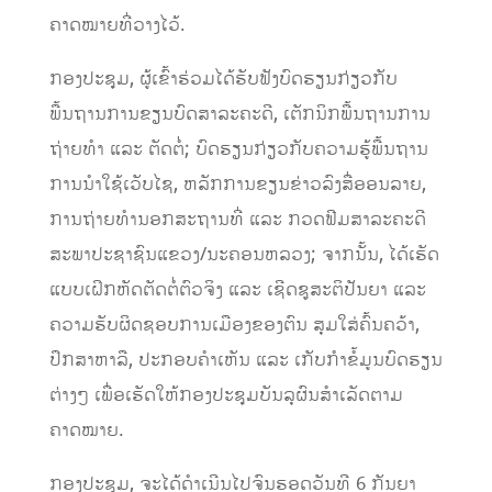
ຄາດໝາຍທີ່ວາງໄວ້.
ກອງປະຊຸມ, ຜູ້ເຂົ້າຮ່ວມໄດ້ຮັບຟັງບົດຮຽນກ່ຽວກັບ
ພື້ນຖານການຂຽນບົດສາລະຄະດີ, ເຕັກນິກພື້ນຖານການ
ຖ່າຍທຳ ແລະ ຕັດຕໍ່; ບົດຮຽນກ່ຽວກັບຄວາມຮູ້ພື້ນຖານ
ການນຳໃຊ້ເວັບໄຊ, ຫລັກການຂຽນຂ່າວລົງສື່ອອນລາຍ,
ການຖ່າຍທຳນອກສະຖານທີ່ ແລະ ກວດຟີມສາລະຄະດີ
ສະພາປະຊາຊົນແຂວງ/ນະຄອນຫລວງ; ຈາກນັ້ນ, ໄດ້ເຮັດ
ແບບເຝິກຫັດຕັດຕໍ່ຕົວຈິງ ແລະ ເຊີດຊູສະຕິປັນຍາ ແລະ
ຄວາມຮັບຜິດຊອບການເມືອງຂອງຕົນ ສຸມໃສ່ຄົ້ນຄວ້າ,
ປຶກສາຫາລື, ປະກອບຄຳເຫັນ ແລະ ເກັບກຳຂໍ້ມູນບົດຮຽນ
ຕ່າງໆ ເພື່ອເຮັດໃຫ້ກອງປະຊຸມບັນລຸຜົນສຳເລັດຕາມ
ຄາດໝາຍ.
ກອງປະຊຸມ, ຈະໄດ້ດຳເນີນໄປຈົນຮອດວັນທີ 6 ກັນຍາ