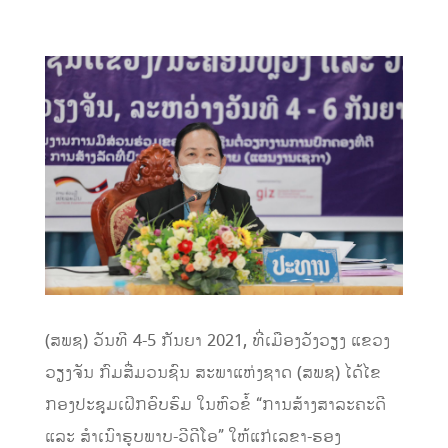
(ສພຊ) ວັນທີ 4-5 ກັນຍາ 2021, ທີ່ເມືອງວັງວຽງ ແຂວງ
ວຽງຈັນ ກົມສື່ມວນຊົນ ສະພາແຫ່ງຊາດ (ສພຊ) ໄດ້ໄຂ
ກອງປະຊຸມເຝິກອົບຮົມ ໃນຫົວຂໍ້ “ການສ້າງສາລະຄະດີ
ແລະ ສຳເນົາຮູບພາບ-ວີດີໂອ” ໃຫ້ແກ່ເລຂາ-ຮອງ