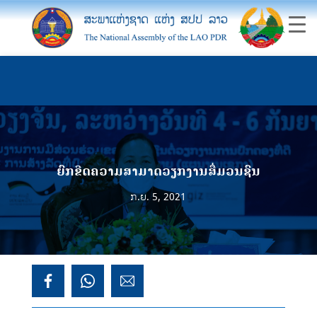
ຍົກຂີດຄວາມສາມາດວຽກງານສື່ມວນຊົນ
ກ.ຍ. 5, 2021