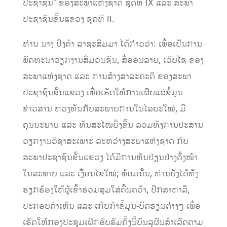
ປະຊາຊົນ” ຂອງສະພາແຫ່ງຊາດ ຊຸດທີ IX ແລະ ສະພາ
ປະຊາຊົນຂັ້ນແຂວງ ຊຸດທີ II.
ທ່ານ ນາງ ປິ່ງຄຳ ລາຊະສິມມາ ໄດ້ກ່າວວ່າ: ເພື່ອເປັນການ
ພັດທະນາວຽກງານສື່ມວນຊົນ, ສື່ອອນລາຍ, ເວັບໄຊ ຂອງ
ສະພາແຫ່ງຊາດ ແລະ ການສ້າງສາລະຄະດີ ຂອງສະພາ
ປະຊາຊົນຂັ້ນແຂວງ ເພື່ອເຮັດໃຫ້ການເຜີຍແຜ່ຂໍ້ມູນ
ຂ່າວສານ ທວງທັນກັບສະພາບການໃນໄລຍະໃໝ່, ມີ
ຄຸນນະພາບ ແລະ ທັນສະໄໝຍິ່ງຂຶ້ນ ລວມທັງການປະສານ
ວຽກງານວິຊາສະເພາະ ລະຫວ່າງສະພາແຫ່ງຊາດ ກັບ
ສະພາປະຊາຊົນຂັ້ນແຂວງ ໄດ້ມີການຫັນປ່ຽນຢ່າງຕັ້ງໜ້າ
ໃນສະພາບ ແລະ ເງື່ອນໄຂໃໝ່; ພ້ອມນັ້ນ, ທ່ານຍັງໄດ້ທັງ
ຮຽກຮ້ອງໃຫ້ຜູ້ເຂົ້າຮ່ວມສຸມໃສ່ຄົ້ນຄວ້າ, ປຶກສາຫາລື,
ປະກອບຄຳເຫັນ ແລະ ເກັບກຳຂໍ້ມູນ-ບົດຮຽນຕ່າງໆ ເພື່ອ
ເຮັດໃຫ້ກອງປະຊຸມເຝິກອົບຮົມຄັ້ງນີ້ບັນລຸຜົນສຳເລັດຕາມ