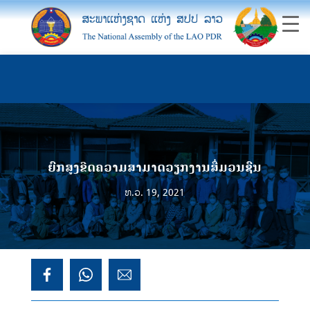
ຍົກສູງຂີດຄວາມສາມາດວຽກງານສື່ມວນຊົນ
ທ.ວ. 19, 2021