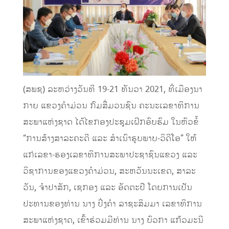
(ສພຊ) ລະຫວ່າງວັນທີ 19-21 ທັນວາ 2021, ທີ່ເມືອງນາ
ກາຍ ແຂວງຄຳມ່ວນ ກົມສື່ມວນຊົນ ຄະນະເລຂາທິການ
ສະພາແຫ່ງຊາດ ໄດ້ໄຂກອງປະຊຸມເຝິກອົບຮົມ ໃນຫົວຂໍ້
“ການສ້າງສາລະຄະດີ ແລະ ສຳເນົາຮູບພາບ-ວິດີໂອ” ໃຫ້
ແກ່ເລຂາ-ຮອງເລຂາທິການສະພາປະຊາຊົນແຂວງ ແລະ
ວິຊາການຂອງແຂວງຄຳມ່ວນ, ສະຫວັນນະເຂດ, ສາລະ
ວັນ, ຈຳປາສັກ, ເຊກອງ ແລະ ອັດຕະປື ໂດຍການເປັນ
ປະທານຂອງທ່ານ ນາງ ປິ່ງຄຳ ລາຊະສິມມາ ເລຂາທິການ
ສະພາແຫ່ງຊາດ, ເຂົ້າຮ່ວມມີທ່ານ ນາງ ບົວກາ ແກ້ວມະນີ