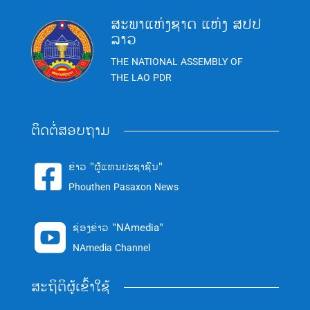
ສະພາແຫ່ງຊາດ ແຫ່ງ ສປປ
ລາວ
THE NATIONAL ASSEMBLY OF
THE LAO PDR
ຕິດຕໍ່ສອບຖາມ
ຂ່າວ "ຜູ້ແທນປະຊາຊົນ"

Phouthen Pasaxon News
ຊ່ອງຂ່າວ "NAmedia"

NAmedia Channel
ສະຖິຕິຜູ້ເຂົ້າໃຊ້