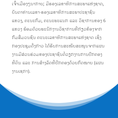
ເຈົ້າເມືອງໆນາກາຍ; ມີຮອງເລຂາທິການສະພາແຫ່ງຊາດ,
ບັນດາທ່ານເລຂາ-ຮອງເລຂາທິການສະພາປະຊາຊົນ
ແຂວງ, ຄະນະກົມ, ຄະນະພະແນກ ແລະ ວິຊາການຂອງ 6
ແຂວງ ພ້ອມດ້ວຍພະນັກງານວິຊາການທີ່ກ່ຽວຂ້ອງຈາກ
ກົມສື່ມວນຊົນ ຄະນະເລຂາທິການສະພາແຫ່ງຊາດ ເຊິ່ງ
ກອງປະຊຸມດັ່ງກ່າວ ໄດ້ຮັບການສະໜັບສະໜູນຈາກແຜນ
ງານມີສ່ວນຮ່ວມຂອງປະຊາຊົນຕໍ່ວຽກງານການປົກຄອງ
ທີ່ດິນ ແລະ ການສ້າງລັດທີ່ປົກຄອງດ້ວຍກົດໝາຍ (ແຜນ
ງານເຊກາ).