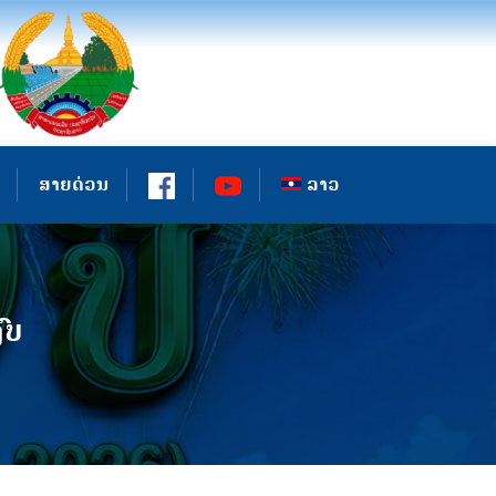
ສາຍດ່ວນ
ລາວ
ົບ