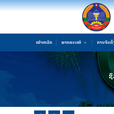
ໜ້າຫລັກ
ພາກສະເໜີ
ການຈັດຕັ້
ຊ