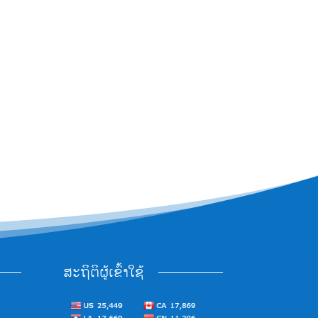
ສະຖິຕິຜູ້ເຂົ້າໃຊ້