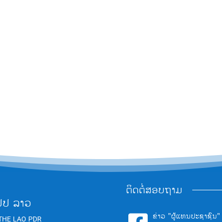
ຕິດຕໍ່ສອບຖາມ
ປປ ລາວ
ຂ່າວ "ຜູ້ແທນປະຊາຊົນ"
THE LAO PDR