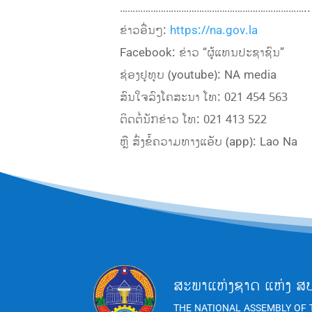
………………………………………………………………..
ຂ່າວອື່ນໆ:
https://na.gov.la
Facebook: ຂ່າວ “ຜູ້ແທນປະຊາຊົນ”
ຊ່ອງຢູທູບ (youtube): NA media
ສົນໃຈລົງໂຄສະນາ ໂທ: 021 454 563
ຕິດຕໍ່ນັກຂ່າວ ໂທ: 021 413 522
ຫຼື ສົ່ງຂໍ້ຄວາມທາງແອັບ (app): Lao Na
ສະພາແຫ່ງຊາດ ແຫ່ງ ສ
THE NATIONAL ASSEMBLY OF 