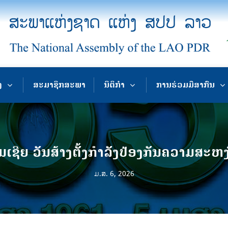
ງ
ສະມາຊິກສະພາ
ນິຕິກຳ
ການຮ່ວມມືສາກົນ
ົມເຊີຍ ວັນສ້າງຕັ້ງກຳລັງປ້ອງກັນຄວາມສະຫງ
ມ.ສ. 6, 2026