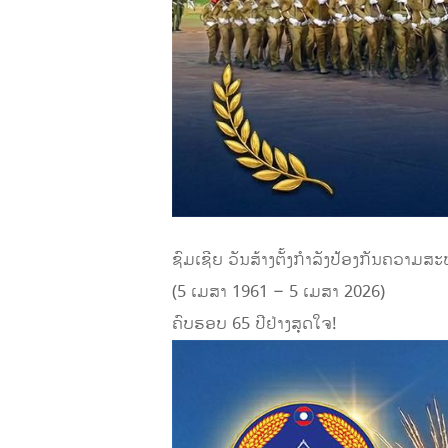
ຊົມເຊີຍ ວັນສ້າງຕັ້ງກຳລັງປ້ອງກັນຄວາມສະ
(5 ເມສາ 1961 – 5 ເມສາ 2026)
ຄົບຮອບ 65 ປີຢ່າງສຸດໃຈ!