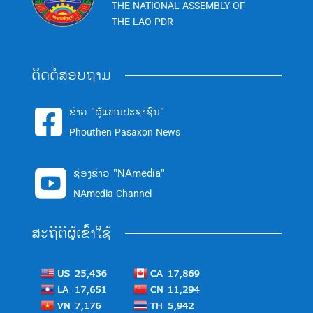
THE NATIONAL ASSEMBLY OF
THE LAO PDR
ຕິດຕໍ່ສອບຖາມ
ຂ່າວ "ຜູ້ແທນປະຊາຊົນ"

Phouthen Pasaxon News
ຊ່ອງຂ່າວ "NAmedia"

NAmedia Channel
ສະຖິຕິຜູ້ເຂົ້າໃຊ້