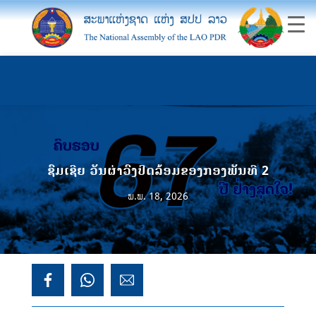
ຊົມເຊີຍ ວັນຜ່າວົງປິດລ້ອມຂອງກອງພັນທີ 2
ພ.ພ. 18, 2026