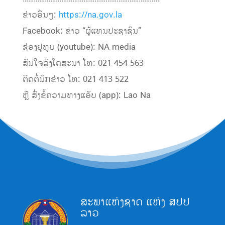
ຂ່າວອື່ນໆ:
https://na.gov.la
Facebook: ຂ່າວ “ຜູ້ແທນປະຊາຊົນ”
ຊ່ອງຢູທູບ (youtube): NA media
ສົນໃຈລົງໂຄສະນາ ໂທ: 021 454 563
ຕິດຕໍ່ນັກຂ່າວ ໂທ: 021 413 522
ຫຼື ສົ່ງຂໍ້ຄວາມທາງແອັບ (app): Lao Na
ສະພາແຫ່ງຊາດ ແຫ່ງ ສປປ
ລາວ