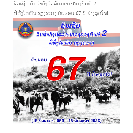
ຊົມເຊີຍ ວັນຜ່າວົງປິດລ້ອມຂອງກອງພັນທີ 2
ທີ່ທົ່ງໄຫຫີນ ຊຽງຂວາງ ຄົບຮອບ 67 ປີ ຢ່າງສຸດໃຈ!
………………………………………………………………..