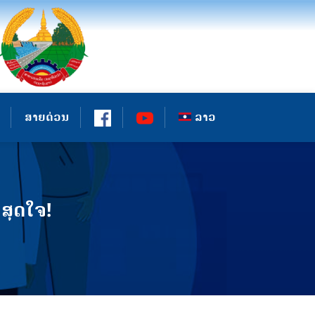
ສາຍດ່ວນ
ລາວ
ສຸດໃຈ!