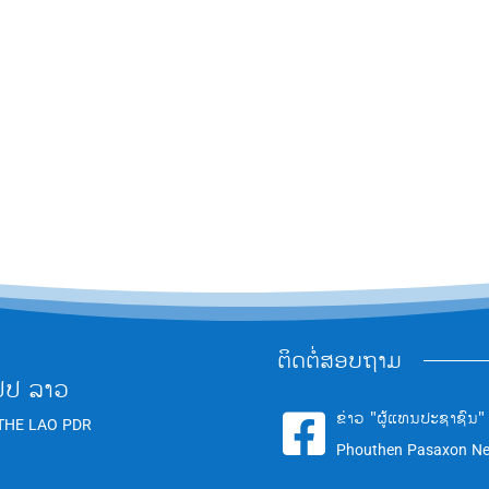
ຕິດຕໍ່ສອບຖາມ
ປປ ລາວ
ຂ່າວ "ຜູ້ແທນປະຊາຊົນ"

THE LAO PDR
Phouthen Pasaxon N