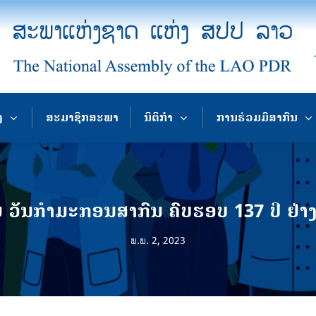
ງ
ສະມາຊິກສະພາ
ນິຕິກຳ
ການຮ່ວມມືສາກົນ
ີຍ ວັນກຳມະກອນສາກົນ ຄົບຮອບ 137 ປີ ຢ່າງ
ພ.ພ. 2, 2023