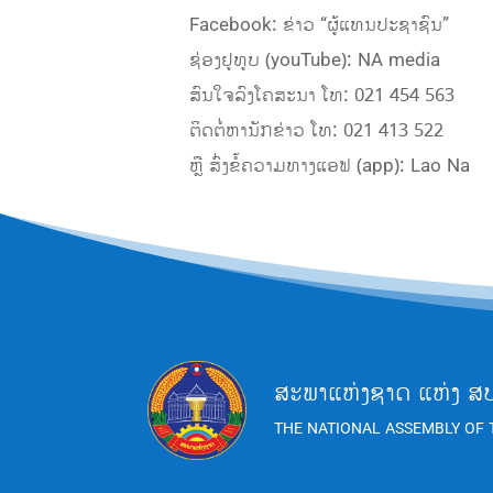
Facebook: ຂ່າວ “ຜູ້ແທນປະຊາຊົນ”
ຊ່ອງຢູທູບ (youTube): NA media
ສົນໃຈລົງໂຄສະນາ ໂທ: 021 454 563
ຕິດຕໍ່ຫານັກຂ່າວ ໂທ: 021 413 522
ຫຼື ສົ່ງຂໍ້ຄວາມທາງແອຟ (app): Lao Na
ສະພາແຫ່ງຊາດ ແຫ່ງ ສ
THE NATIONAL ASSEMBLY OF 