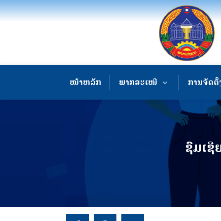
ໜ້າຫລັກ
ພາກສະເໜີ
ການຈັດຕັ້
ຊົມເຊ