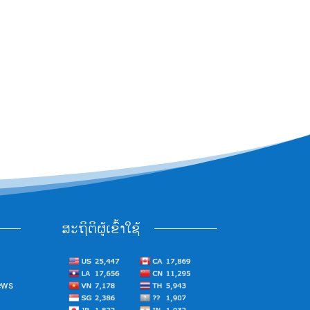
ສະຖິຕິຜູ້ເຂົ້າໃຊ້
ews