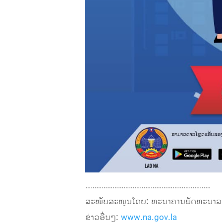
……………………………………………………………
ສະໜັບສະໜູນໂດຍ: ທະນາຄານພັດທະນາລ
ຂ່າວອື່ນໆ:
www.na.gov.la