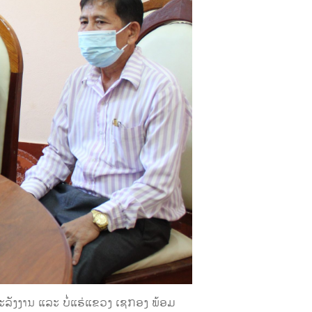
ລັງງານ ແລະ ບໍ່ແຮ່ແຂວງ ເຊກອງ ພ້ອມ