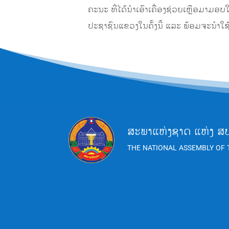
ຄະນະ ທີ່ໄດ້ນໍາເອົາເຄື່ອງຊ່ວຍເຫຼືອມາ
ປະຊາຊົນແຂວງໃນຄັ້ງນີ້ ແລະ ພ້ອມຈະນໍາໃຊ
ສະພາແຫ່ງຊາດ ແຫ່ງ ສ
THE NATIONAL ASSEMBLY OF 