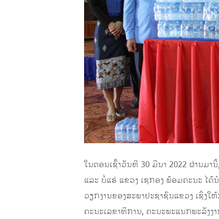
ໃນຕອນເຊົ້າວັນທີ 30 ມີນາ 2022 ຜ່ານມ
ແລະ ບໍ່ແຮ່ ແຂວງ ເຊກອງ ພ້ອມຄະນະ ໄດ້ນໍ
ວຽກງານຂອງສະພາປະຊາຊົນແຂວງ ເຊິ່ງໃຫ້
ຄະນະເລຂາທິການ, ຄະນະພະແນກພະລັງງານ 