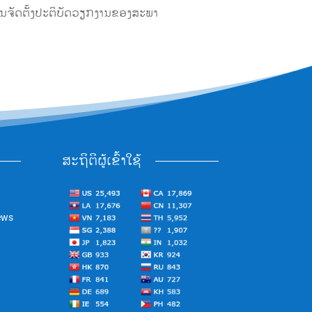
ການຈັດຕັ້ງປະຕິບັດວຽກງານຂອງສະພາ
ສະຖິຕິຜູ້ເຂົ້າໃຊ້
ews