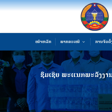
ໜ້າຫລັກ
ພາກສະເໜີ
ການຈັດຕັ້
ຊົມເຊີຍ ພະແນກພະລັງງານ ແ