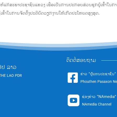
ມອບໃຫ້ແກ່ສະພາປະຊາຊົນແຂວງ ເພື່ອເປັນການປະກອບສ່ວນຊຸກຍູ້ເຂົ້າໃນ
້ເຂົ້າໃນການຈັດຕັ້ງປະຕິບັດວຽກງານໃຫ້ເກີດປະໂຫຍດສູງສຸດ.
ຕິດຕໍ່ສອບຖາມ
ປປ ລາວ
ຂ່າວ "ຜູ້ແທນປະຊາຊົນ"

THE LAO PDR
Phouthen Pasaxon N
ຊ່ອງຂ່າວ "NAmedia"

NAmedia Channel