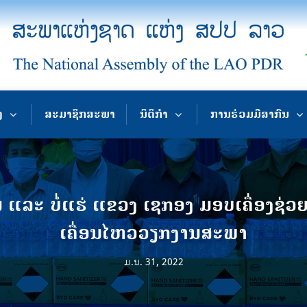
ງ
ສະມາຊິກສະພາ
ນິຕິກຳ
ການຮ່ວມມືສາກົນ
ລະ ບໍ່ແຮ່ ແຂວງ ເຊກອງ ມອບເຄື່ອງຊ່ວຍເຫຼ
ເຄື່ອນໄຫວວຽກງານສະພາ
ມ.ນ. 31, 2022