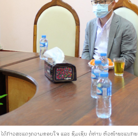
ໄດ້ກ່າວສະແດງຄວາມຂອບໃຈ ແລະ ຊົມເຊີຍ ຕໍ່ທ່ານ ຫົວໜ້າພະແນກພະ