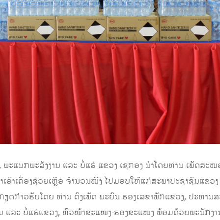
ານີ້, ພະແນກພະລັງງານ ແລະ ບໍ່ແຮ່ ແຂວງ ເຊກອງ ນໍາໂດຍທ່ານ ເພັດ
າເອົາເຄື່ອງຊ່ວຍເຫຼືອ ຈໍານວນໜຶ່ງ ໄປມອບໃຫ້ແກ່ສະພາປະຊາຊົນແຂວງ ເ
ກຽດກ່າວຮັບໂດຍ ທ່ານ ດົງເພັດ ພະຍົນ ຮອງເລຂາພັກແຂວງ, ປະທານສ
ແລະ ບໍ່ແຮ່ແຂວງ, ຫົວໜ້າຂະແໜງ-ຮອງຂະແໜງ ພ້ອມດ້ວຍພະນັກງານວ