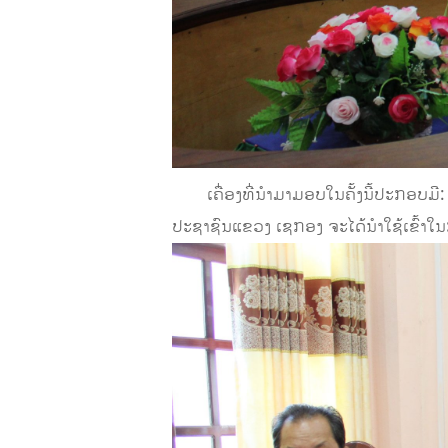
ເຄື່ອງທີ່ນຳມາມອບໃນຄັ້ງນີ້ປະກອບມີ: ນໍ້
ປະຊາຊົນແຂວງ ເຊກອງ ຈະໄດ້ນໍາໃຊ້ເຂົ້າໃ