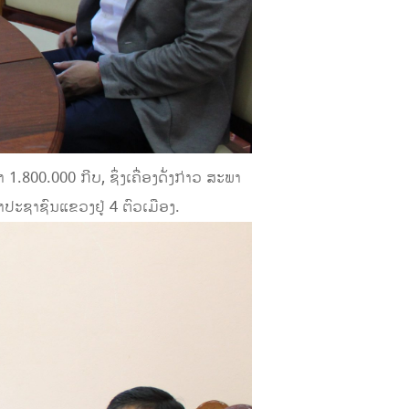
800.000 ກີບ, ຊຶ່ງເຄື່ອງດັ່ງກ່າວ ສະພາ
ປະຊາຊົນແຂວງຢູ່ 4 ຕົວເມືອງ.