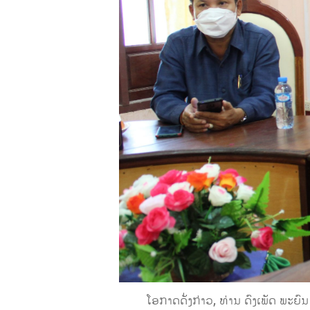
ໂອກາດດັ່ງກ່າວ, ທ່ານ ດົງເພັດ ພະຍົນ 