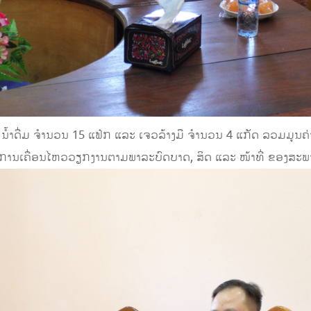
າດື່ມ ຈໍານວນ 15 ແຟ໋ກ ແລະ ເຈວລ້າງມື ຈໍານວນ 4 ແກັດ ລວມມູນຄ່າ 1.
ນການເຄື່ອນໄຫວວຽກງານຕາມພາລະບົດບາດ, ສິດ ແລະ ໜ້າທີ່ ຂອງສະພາ