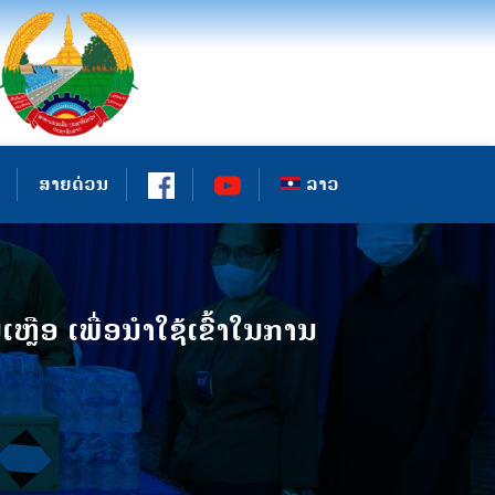
ສາຍດ່ວນ
ລາວ
ືອ ເພື່ອນໍາໃຊ້ເຂົ້າໃນການ