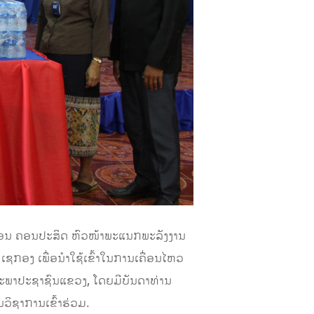
ສະໝອນ ຄອນປະສິດ ຫົວໜ້າພະແນກພະລັງງານ
ຊກອງ ເພື່ອນໍາໃຊ້ເຂົ້າໃນການເຄື່ອນໄຫວ
ະພາປະຊາຊົນແຂວງ, ໂດຍມີບັນດາທ່ານ
ິຊາການເຂົ້າຮ່ວມ.