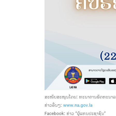
ສະໜັບສະໜູນໂດຍ: ທະນາຄານພັດທະນາລ
ຂ່າວອື່ນໆ:
www.na.gov.la
Facebook: ຂ່າວ “ຜູ້ແທນປະຊາຊົນ”