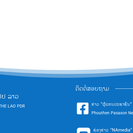
ຕິດຕໍ່ສອບຖາມ
ປປ ລາວ
ຂ່າວ "ຜູ້ແທນປະຊາຊົນ"

THE LAO PDR
Phouthen Pasaxon N
ຊ່ອງຂ່າວ "NAmedia"