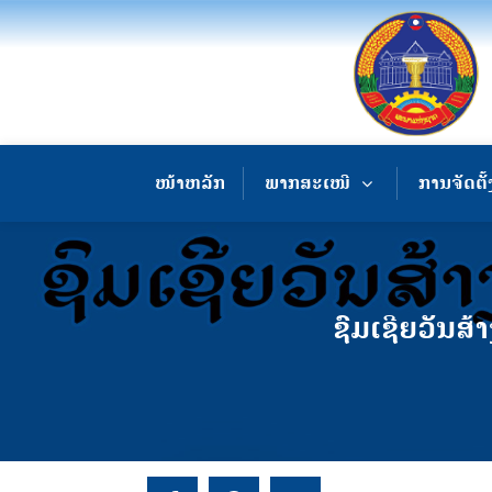
ໜ້າຫລັກ
ພາກສະເໜີ
ການຈັດຕັ້
ຊົມເຊີຍວັນສ້