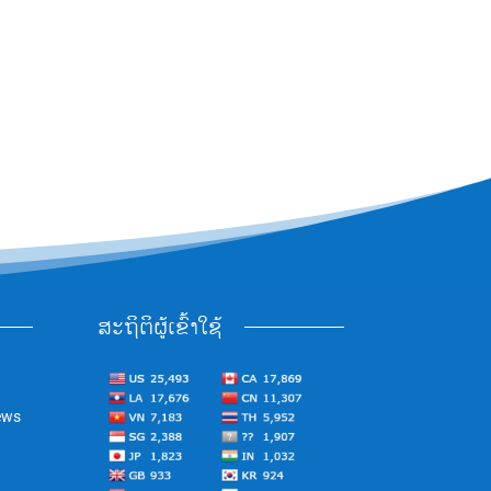
ສະຖິຕິຜູ້ເຂົ້າໃຊ້
ews