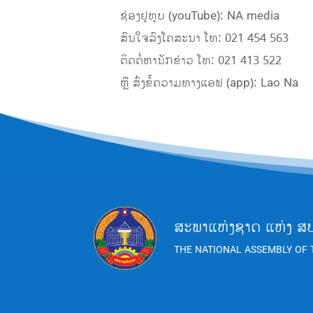
ຊ່ອງຢູທູບ (youTube): NA media
ສົນໃຈລົງໂຄສະນາ ໂທ: 021 454 563
ຕິດຕໍ່ຫານັກຂ່າວ ໂທ: 021 413 522
ຫຼື ສົ່ງຂໍ້ຄວາມທາງແອຟ (app): Lao Na
ສະພາແຫ່ງຊາດ ແຫ່ງ ສ
THE NATIONAL ASSEMBLY OF 