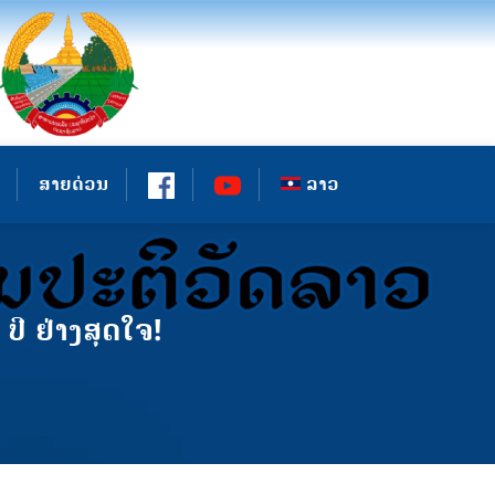
ສາຍດ່ວນ
ລາວ
ປີ ຢ່າງສຸດໃຈ!