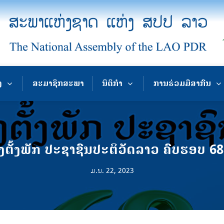
ງ
ສະມາຊິກສະພາ
ນິຕິກຳ
ການຮ່ວມມືສາກົນ
າງຕັ້ງພັກ ປະຊາຊົນປະຕິວັດລາວ ຄົບຮອບ 68 
ມ.ນ. 22, 2023