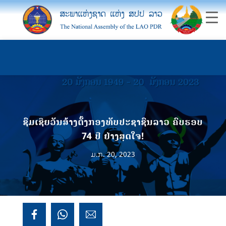
ຊົມເຊີຍວັນສ້າງຕັ້ງກອງທັບປະຊາຊົນລາວ ຄົບຮອບ
74 ປີ ຢ່າງສຸດໃຈ!
ມ.ກ. 20, 2023