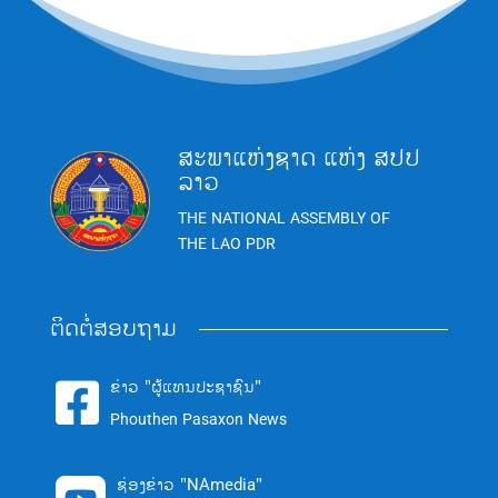
ສະພາແຫ່ງຊາດ ແຫ່ງ ສປປ
ລາວ
THE NATIONAL ASSEMBLY OF
THE LAO PDR
ຕິດຕໍ່ສອບຖາມ
ຂ່າວ "ຜູ້ແທນປະຊາຊົນ"

Phouthen Pasaxon News
ຊ່ອງຂ່າວ "NAmedia"