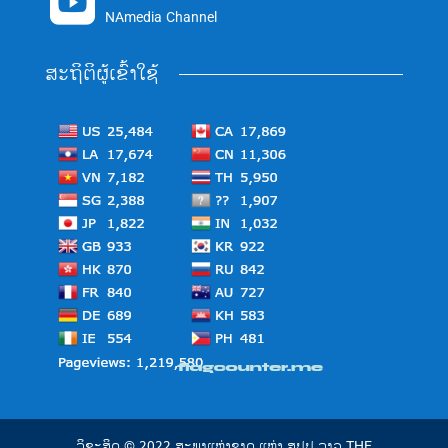

NAmedia Channel
ສະຖິຕິຜູ້ເຂົ້າໃຊ້
ລິຂະສິດ © 2022 ສະພາແຫ່ງຊາດ ແຫ່ງ ສປປ ລາວ THE