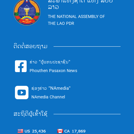
ສະພາແຫ່ງຊາດ ແຫ່ງ ສປປ
ລາວ
THE NATIONAL ASSEMBLY OF
THE LAO PDR
ຕິດຕໍ່ສອບຖາມ
ຂ່າວ "ຜູ້ແທນປະຊາຊົນ"

Phouthen Pasaxon News
ຊ່ອງຂ່າວ "NAmedia"

NAmedia Channel
ສະຖິຕິຜູ້ເຂົ້າໃຊ້