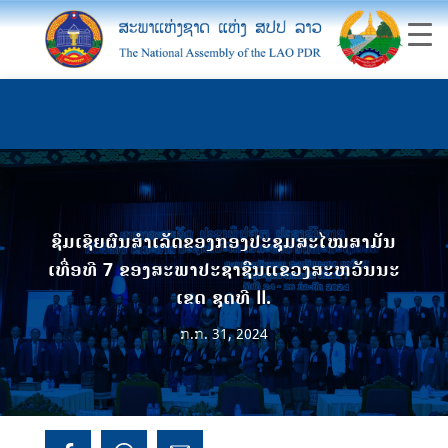
ຊົມເຊີຍຜົນສໍາເລັດຂອງກອງປະຊຸມສະໄໝສາມັນ
ເທື່ອທີ 7 ຂອງສະພາປະຊາຊົນແຂວງສະຫວັນນະ
ເຂດ ຊຸດທີ II.
ກ.ກ. 31, 2024