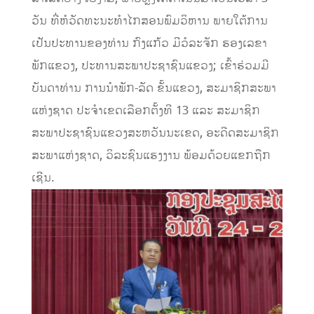
ວັນ ທີ່ຫໍວັດທະນະທໍາໄກສອນພົມວິຫານ ພາຍໃຕ້ການ
ເປັນປະທານຂອງທ່ານ ກົງແກ້ວ ມີວໍລະຈັກ ຮອງເລຂາ
ພັກແຂວງ, ປະທານສະພາປະຊາຊົນແຂວງ; ເຂົ້າຮ່ວມມີ
ບັນດາທ່ານ ການນໍາພັກ-ລັດ ຂັ້ນແຂວງ, ສະມາຊິກສະພາ
ແຫ່ງຊາດ ປະຈໍາເຂດເລືອກຕັ້ງທີ 13 ແລະ ສະມາຊິກ
ສະພາປະຊາຊົນແຂວງສະຫວັນນະເຂດ, ອະດີດສະມາຊິກ
ສະພາແຫ່ງຊາດ, ວິລະຊົນແຮງງານ ພ້ອມດ້ວຍແຂກຖືກ
ເຊີນ.