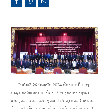
ໃນວັນທີ 26 ກໍລະກົດ 2024 ທີ່ຜ່ານມານີ້ ກອງ
ປະຊຸມສະໄໝ ສາມັນ ເທື່ອທີ 7 ຂອງສະພາປະຊາຊົນ
ແຂວງສະຫວັນນະເຂດ ຊຸດທີ II ປິດລົງ ແລະ ໄດ້ຮັບຜົນ
ສໍາເລັດຢ່າງຈົບງາມ, ພາຍຫຼັງໄດ້ດໍາເນີນມາເປັນເວລາ 3