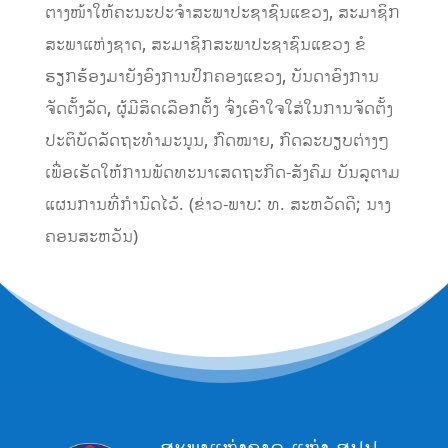
ຕາງໜ້າໃຫ້ຄະນະປະຈໍາສະພາປະຊາຊົນແຂວງ, ສະມາຊິກ
ສະພາແຫ່ງຊາດ, ສະມາຊິກສະພາປະຊາຊົນແຂວງ ຂໍ
ຮຽກຮ້ອງມາຍັງອົງການປົກຄອງແຂວງ, ບັນດາອົງການ
ຈັດຕັ້ງລັດ, ຜູ້ມີສິດເລືອກຕັ້ງ ຈົ່ງເອົາໃຈໃສ່ໃນການຈັດຕັ້ງ
ປະຕິບັດລັດຖະທໍາມະນູນ, ກົດໝາຍ, ກົດລະບຽບຕ່າງໆ
ເພື່ອເຮັດໃຫ້ການພັດທະນາເສດຖະກິດ-ສັງຄົມ ບັນລຸຕາມ
ແຜນການທີ່ກໍານົດໄວ້. (ຂ່າວ-ພາບ: ທ. ສະຫວັດດີ; ນາງ
ຄອນສະຫວັນ)