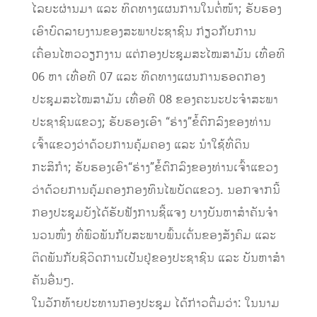
ໄລຍະຜ່ານມາ ແລະ ທິດທາງແຜນການໃນຕໍ່ໜ້າ; ຮັບຮອງ
ເອົາບົດລາຍງານຂອງສະພາປະຊາຊົນ ກ່ຽວກັບການ
ເຄື່ອນໄຫວວຽກງານ ແຕ່ກອງປະຊຸມສະໄໝສາມັນ ເທື່ອທີ
06 ຫາ ເທື່ອທີ 07 ແລະ ທິດທາງແຜນການຮອດກອງ
ປະຊຸມສະໄໝສາມັນ ເທື່ອທີ 08 ຂອງຄະນະປະຈໍາສະພາ
ປະຊາຊົນແຂວງ; ຮັບຮອງເອົາ “ຮ່າງ”ຂໍ້ຕົກລົງຂອງທ່ານ
ເຈົ້າແຂວງວ່າດ້ວຍການຄຸ້ມຄອງ ແລະ ນຳໃຊ້ທີ່ດິນ
ກະສິກຳ; ຮັບຮອງເອົາ“ຮ່າງ”ຂໍ້ຕົກລົງຂອງທ່ານເຈົ້າແຂວງ
ວ່າດ້ວຍການຄຸ້ມຄອງກອງທຶນໄພບັດແຂວງ. ນອກຈາກນີ້
ກອງປະຊຸມຍັງໄດ້ຮັບຟັງການຊີ້ແຈງ ບາງບັນຫາສໍາຄັນຈໍາ
ນວນໜຶ່ງ ທີ່ພົວພັນກັບສະພາບພົ້ນເດັ່ນຂອງສັງຄົມ ແລະ
ຕິດພັນກັບຊີວິດການເປັນຢູ່ຂອງປະຊາຊົນ ແລະ ບັນຫາສໍາ
ຄັນອື່ນໆ.
ໃນວັກທ້າຍປະທານກອງປະຊຸມ ໄດ້ກ່າວຕື່ມວ່າ: ໃນນາມ