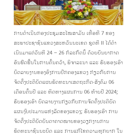
ການດໍາເນີນກອງປະຊຸມສະໄໝສາມັນ ເທື່ອທີ 7 ຂອງ
ສະພາປະຊາຊົນແຂວງສະຫວັນນະເຂດ ຊຸດທີ II ໄດ້ດໍາ
ເນີນມາແຕ່ວັນທີ 24 – 26 ກໍລະກົດນີ້ ດ້ວຍບັນຍາກາດ
ອັນຟົດຟື້ນໃນການຄົ້ນຄວ້າ, ພິຈາລະນາ ແລະ ຮັບຮອງເອົາ
ບົດລາຍງານຂອງອົງການປົກຄອງແຂວງ ກ່ຽວກັບການ
ຈັດຕັ້ງປະຕິບັດແຜນພັດທະນາເສດຖະກິດ-ສັງຄົມ 06
ເດືອນຕົ້ນປີ ແລະ ທິດທາງແຜນການ 06 ທ້າຍປີ 2024;
ຮັບຮອງເອົາ ບົດລາຍງານກ່ຽວກັບການຈັດຕັ້ງປະຕິບັດ
ແຜນງົບປະມານແຫ່ງລັດຂອງແຂວງ; ຮັບຮອງເອົາ ການ
ຈັດຕັ້ງປະຕິບັດບັນດາຄາດໝາຍຂອງວຽກງານການ
ພັດທະນາຊົນນະບົດ ແລະ ການແກ້ໄຂຄວາມທຸກຍາກ ໃນ