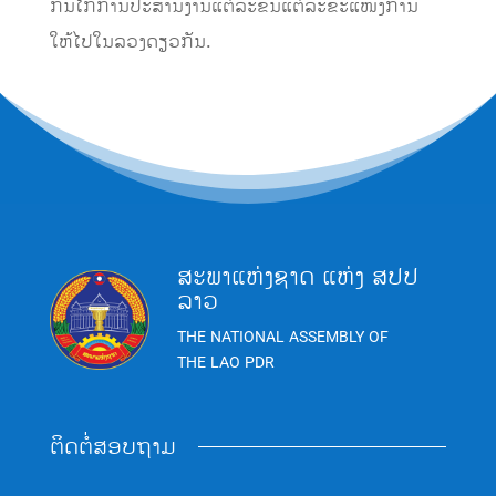
ກົນໄກການປະສານງານແຕ່ລະຂັ້ນແຕ່ລະຂະແໜງການ
ໃຫ້ໄປໃນລວງດຽວກັນ.
ສະພາແຫ່ງຊາດ ແຫ່ງ ສປປ
ລາວ
THE NATIONAL ASSEMBLY OF
THE LAO PDR
ຕິດຕໍ່ສອບຖາມ