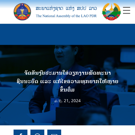
ຈັດສັນງົບປະມານໃສ່ວຽກງານພັດທະນາ
ຊົນນະບົດ ແລະ ແກ້ໄຂຄວາມທຸກຍາກໃຫ້ຫຼາຍ
ຂຶ້ນຕື່ມ
ມ.ຖ. 21, 2024