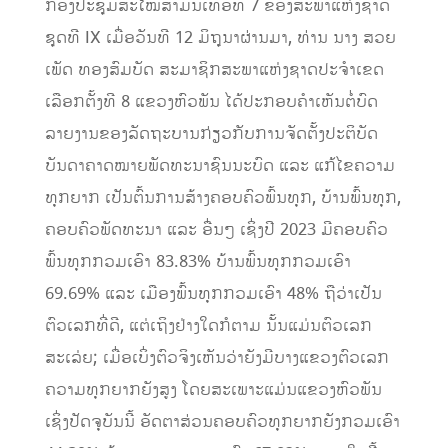
ກອງປະຊຸມສະໄໝສາມັນເທື່ອທີ 7 ຂອງສະພາແຫ່ງຊາດ
ຊຸດທີ IX ເມື່ອວັນທີ 12 ມິຖຸນາຜ່ານມາ, ທ່ານ ນາງ ສວຍ
ເພັດ ທອງສົມບັດ ສະມາຊິກສະພາແຫ່ງຊາດປະຈໍາເຂດ
ເລືອກຕັ້ງທີ 8 ແຂວງຫົວພັນ ໄດ້ປະກອບຄໍາເຫັນຕໍ່ບົດ
ລາຍງານຂອງລັດຖະບານກ່ຽວກັບການຈັດຕັ້ງປະຕິບັດ
ບັນດາຄາດໝາຍພັດທະນາຊົນນະບົດ ແລະ ແກ້ໄຂຄວາມ
ທຸກຍາກ ເປັນຕົ້ນການສ້າງຄອບຄົວພົ້ນທຸກ, ບ້ານພົ້ນທຸກ,
ຄອບຄົວພັດທະນາ ແລະ ອື່ນໆ ເຊິ່ງປີ 2023 ມີຄອບຄົວ
ພົ້ນທຸກກວມເອົາ 83.83% ບ້ານພົ້ນທຸກກວມເອົາ
69.69% ແລະ ເມືອງພົ້ນທຸກກວມເອົາ 48% ຖືວ່າເປັນ
ຕົວເລກທີ່ດີ, ແຕ່ເຖິງຢ່າງໃດກໍຕາມ ນັ້ນແມ່ນຕົວເລກ
ສະເລ່ຍ; ເມື່ອເບິ່ງຕົວຈິງເຫັນວ່າຍັງມີບາງແຂວງຕົວເລກ
ຄວາມທຸກຍາກຍັງສູງ ໂດຍສະເພາະແມ່ນແຂວງຫົວພັນ
ເຊິ່ງປັດຈຸບັນນີ້ ອັດຕາສ່ວນຄອບຄົວທຸກຍາກຍັງກວມເອົາ