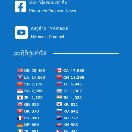
ຂ່າວ "ຜູ້ແທນປະຊາຊົນ"

Phouthen Pasaxon News
ຊ່ອງຂ່າວ "NAmedia"

NAmedia Channel
ສະຖິຕິຜູ້ເຂົ້າໃຊ້