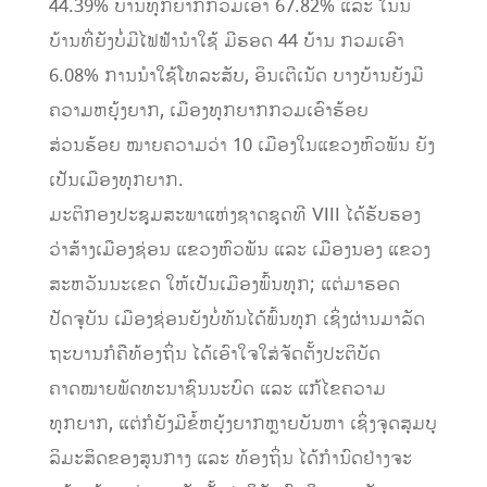
44.39% ບ້ານທຸກຍາກກວມເອົາ 67.82% ແລະ ໃນນີ້
ບ້ານທີ່ຍັງບໍ່ມີໄຟຟ້ານໍາໃຊ້ ມີຮອດ 44 ບ້ານ ກວມເອົາ
6.08% ການນໍາໃຊ້ໂທລະສັບ, ອິນເຕີເນັດ ບາງບ້ານຍັງມີ
ຄວາມຫຍຸ້ງຍາກ, ເມືອງທຸກຍາກກວມເອົາຮ້ອຍ
ສ່ວນຮ້ອຍ ໝາຍຄວາມວ່າ 10 ເມືອງໃນແຂວງຫົວພັນ ຍັງ
ເປັນເມືອງທຸກຍາກ.
ມະຕິກອງປະຊຸມສະພາແຫ່ງຊາດຊຸດທີ VIII ໄດ້ຮັບຮອງ
ວ່າສ້າງເມືອງຊ່ອນ ແຂວງຫົວພັນ ແລະ ເມືອງນອງ ແຂວງ
ສະຫວັນນະເຂດ ໃຫ້ເປັນເມືອງພົ້ນທຸກ; ແຕ່ມາຮອດ
ປັດຈຸບັນ ເມືອງຊ່ອນຍັງບໍ່ທັນໄດ້ພົ້ນທຸກ ເຊິ່ງຜ່ານມາລັດ
ຖະບານກໍຄືທ້ອງຖິ່ນ ໄດ້ເອົາໃຈໃສ່ຈັດຕັ້ງປະຕິບັດ
ຄາດໝາຍພັດທະນາຊົນນະບົດ ແລະ ແກ້ໄຂຄວາມ
ທຸກຍາກ, ແຕ່ກໍຍັງມີຂໍ້ຫຍຸ້ງຍາກຫຼາຍບັນຫາ ເຊິ່ງຈຸດສຸມບຸ
ລິມະສິດຂອງສູນກາງ ແລະ ທ້ອງຖິ່ນ ໄດ້ກໍານົດຢ່າງຈະ