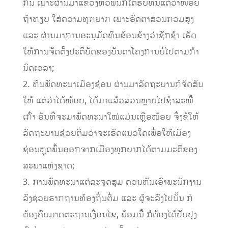
ກັນ ເພາະຜ່ານມາແຂວງຫົວພັນກໍໄດ້ຮັບທຶນແຕ່ວ່າໜ້ອຍ
ຖ້າທຽບ ໃສ່ຄວາມທຸກຍາກ ເພາະອັດຕາສ່ວນກວມສູງ
ແລະ ຜ່ານມາການອະນຸມັດທຶນຂ້ອນຂ້າງວ່າຊັກຊ້າ ເຮັດ
ໃຫ້ການຈັດຕັ້ງປະຕິບັດຂອງບັນດາໂຄງການບໍ່ໄປຕາມກໍາ
ນົດເວລາ;
2. ທຶນພັດທະນາເມືອງຊ່ອນ ຜ່ານມາລັດຖະບານກໍຈັດສັນ
ໃຫ້ ແຕ່ວ່າໄດ້ໜ້ອຍ, ໄດ້ມາແລ້ວສ່ວນຫຼາຍໄປຊໍາລະໜີ້
ເກົ່າ ອັນທີ່ຈະມາພັດທະນາໃໝ່ແມ່ນເຫຼືອໜ້ອຍ ຈຶ່ງຂໍໃຫ້
ລັດຖະບານຊ່ວຍຕື່ມວ່າຈະເຮັດແນວໃດເພື່ອໃຫ້ເມືອງ
ຊ່ອນຫຼຸດພົ້ນອອກຈາກເມືອງທຸກຍາກໄດ້ຕາມມະຕິຂອງ
ສະພາແຫ່ງຊາດ;
3. ການພັດທະນາແຕ່ລະຈຸດສຸມ ຄວນຫັນເອົາພະນັກງານ
ລົງຊ່ວຍຮາກຖານທ້ອງຖິ່ນຕື່ມ ແລະ ຜູ້ຈະລົງໄປນັ້ນ ກໍ
ຕ້ອງຄົບມາດຕະຖານເງື່ອນໄຂ, ພ້ອມນີ້ ກໍຕ້ອງໄດ້ປັບປຸງ