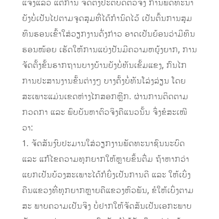
ແຈ້ງແລ້ວ ແຕ່ການ ຈັດຕັ້ງປະຕິບັດຕົວຈິງ ການພັດທະນາ
ຍັງບໍ່ເປັນໄປຕາມຈຸດສຸມທີ່ໄດ້ກໍານົດໄວ້ ເປັນຕົ້ນການສຸມ
ທຶນຮອນເຂົ້າໃສ່ວຽກງານດັ່ງກ່າວ ອາດເປັນຍ້ອນວ່າມີທຶນ
ຮອນໜ້ອຍ ເຮັດໃຫ້ການແບ່ງປັນມີຄວາມຫຍຸ້ງຍາກ, ການ
ຈັດຕັ້ງຂັ້ນຮາກຖານບາງບ້ານຍັງບໍ່ທັນເຂັ້ມແຂງ, ກົນໄກ
ການປະສານງານຂັ້ນຕ່າງໆ ບາງຄັ້ງບໍ່ທັນໂລ່ງລ່ຽນ ໂດຍ
ສະເພາະແມ່ນເຂດຫ່າງໄກສອກຫຼີກ. ຜ່ານການຕິດຕາມ
ກວດກາ ແລະ ພົບບັນຫາຕົວຈິງຄືແນວນັ້ນ ຈຶ່ງຂໍສະເໜີ
ວາ:
1. ຈັດສັນງົບປະມານໃສ່ວຽກງານພັດທະນາຊົນນະບົດ
ແລະ ແກ້ໄຂຄວາມທຸກຍາກໃຫ້ຫຼາຍຂຶ້ນຕື່ມ ຖ້າຫາກວ່າ
ແຍກເປັນບ້ວງສະເພາະໄດ້ກໍຍິ່ງເປັນການດີ ແລະ ໃຫ້ເບິ່ງ
ຄືນແຂວງທີ່ທຸກຍາກຫຼາຍຄືແຂວງຫົວພັນ, ຂໍໃຫ້ເບິ່ງຕາມ
ສະ ພາບຄວາມເປັນຈິງ ບໍ່ຢາກໃຫ້ຈັດສັນເປັນເອກະພາບ