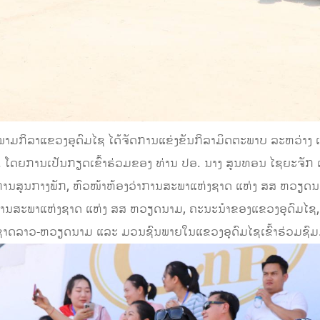
ີ່ສະໜາມກິລາແຂວງອຸດົມໄຊ ໄດ້ຈັດການແຂ່ງຂັນກິລາມິດຕະພາບ ລະຫວ່
 ໂດຍການເປັນກຽດເຂົ້າຮ່ວມຂອງ ທ່ານ ປອ. ນາງ ສູນທອນ ໄຊຍະຈັກ
ມະການສູນກາງພັກ, ຫົວໜ້າຫ້ອງວ່າການສະພາແຫ່ງຊາດ ແຫ່ງ ສສ ຫວຽດ
ການສະພາແຫ່ງຊາດ ແຫ່ງ ສສ ຫວຽດນາມ, ຄະນະນໍາຂອງແຂວງອຸດົມໄຊ,
າດລາວ-ຫວຽດນາມ ແລະ ມວນຊົນພາຍໃນແຂວງອຸດົມໄຊເຂົ້າຮ່ວມຊົມ