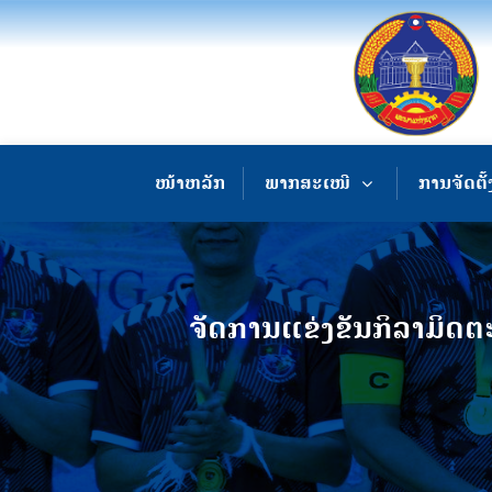
ໜ້າຫລັກ
ພາກສະເໜີ
ການຈັດຕັ້
ຈັດການແຂ່ງຂັນກິລາມິ