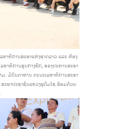
າງ ເລຂາທິການສະພາແຫ່ງຊາດລາວ ແລະ ຫ້ອງ
 ເລຂາທິການສູນກາງພັກ, ຮອງປະທານສະພາ
ນາມ. ມີບັນດາທ່ານ ຄະນະເລຂາທິການສະພາ
 ສະພາປະຊາຊົນແຂວງອຸດົມໄຊ ພ້ອມດ້ວຍ
.