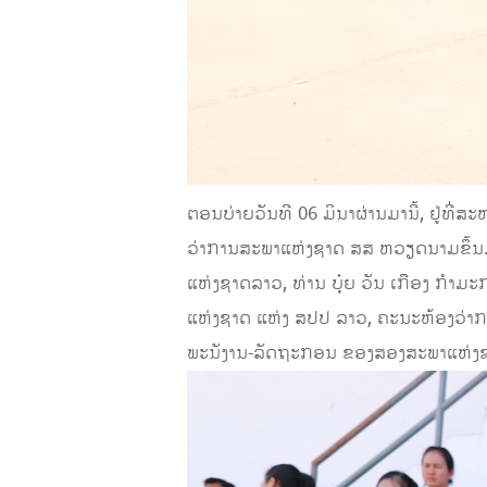
ຕອນບ່າຍວັນທີ 06 ມິນາຜ່ານມານີ້, ຢູ່ທ
ວ່າການສະພາແຫ່ງຊາດ ສສ ຫວຽດນາມຂຶ້ນ.
ແຫ່ງຊາດລາວ, ທ່ານ ບຸ໋ຍ ວັນ ເກືອງ ກຳ
ແຫ່ງຊາດ ແຫ່ງ ສປປ ລາວ, ຄະນະຫ້ອງວ່າ
ພະນັງານ-ລັດຖະກອນ ຂອງສອງສະພາແຫ່ງຊ