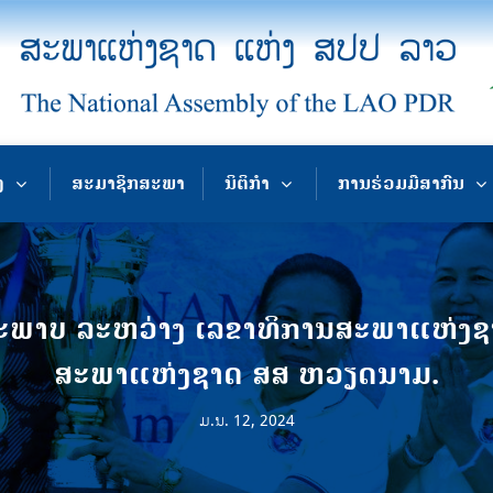
ງ
ສະມາຊິກສະພາ
ນິຕິກຳ
ການຮ່ວມມືສາກົນ
ດຕະພາບ ລະຫວ່າງ ເລຂາທິການສະພາແຫ່ງຊ
ສະພາແຫ່ງຊາດ ສສ ຫວຽດນາມ.
ມ.ນ. 12, 2024