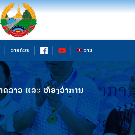
ສາຍດ່ວນ
ລາວ
າດລາວ ແລະ ຫ້ອງວ່າການ