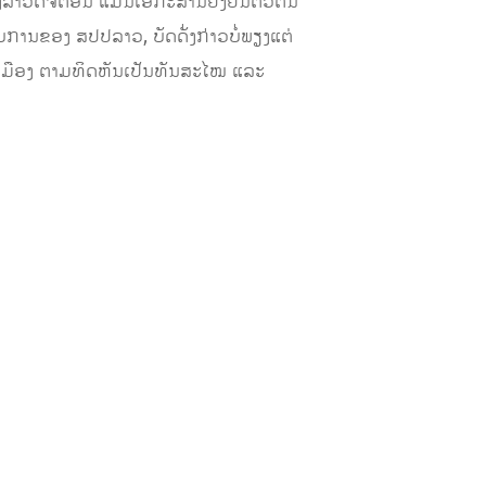
ອງລາວດິຈິຕອນ ແມ່ນເອກະສານຢັ້ງຢືນຕົວຕົນ
ການຂອງ ສປປລາວ, ບັດດັ່ງກ່າວບໍ່ພຽງແຕ່
ລະເມືອງ ຕາມທິດຫັນເປັນທັນສະໄໝ ແລະ