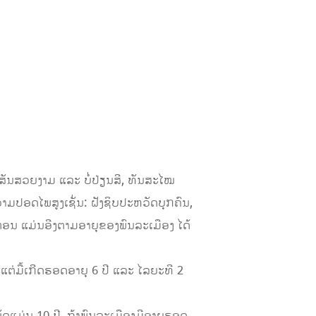
ີສັນສວຍງາມ ແລະ ບໍ່ປ່ຽນສີ, ທັນສະໄໝ
ປອດໄພສູງເຊັ່ນ: ຝັງຊິບປະຫວັດບຸກຄົນ,
ິຕອນ ແມ່ນອີງຕາມອາຍຸຂອງພົນລະເມືອງ ໄດ້
ແຕ່ມື້ເກີດຮອດອາຍຸ 6 ປີ ແລະ ໄລຍະທີ 2