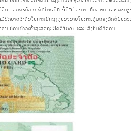
ອກບັດປະຈຳຕົວດິຈິຕອນ ເຊິ່ງທ່ານໃຫ້ຮູ້ວ່າ: ບັດປະຈໍາຕົວພົນລະເມື
ຊີວິດ ດ້ວຍລະບົບເອເລັກໂຕຣນິກ ທີ່ຖືກຕ້ອງຕາມກົດໝາຍ ແລະ ລະບຽບ
ຕ່ຍັງມີບົດບາດສໍາຄັນໃນການຍົກສູງຄຸນນະພາບໃນການຄຸ້ມຄອງລັດຕໍ່ພົນ
ຕອນ ກ່ອນກ້າວເຂົ້າສູ່ເສດຖະກິດດິຈິຕອນ ແລະ ສັງຄົມດິຈິຕອນ.