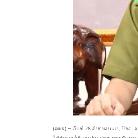
(ສພຊ) – ວັນທີ 28 ສິງຫາຜ່ານມາ, ພົຈວ.