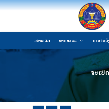
ໜ້າຫລັກ
ພາກສະເໜີ
ການຈັດຕັ້
ຈະເປີດ