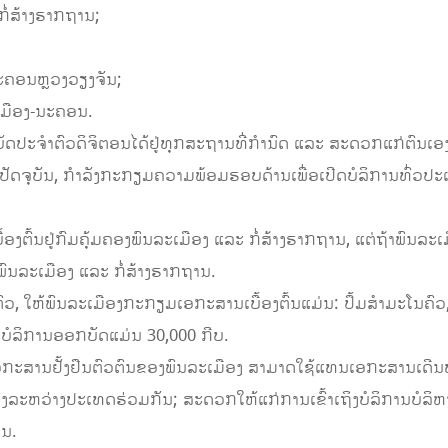
ກໍ່ສ້າງຮາກຖານ;
ະຄອນຫຼວງວຽງຈັນ;
ເມືອງ-ນະຄອນ.
ັດປະຈໍາຕົວດິຈິຕອນໄດ້ຢູ່ທຸກສະຖານທີ່ກຳນົດ ແລະ ສະດວກແກ່ຕົນເ
ິ່ງປັດຈຸບັນ, ກຳລັງກະກຽມຄວາມພ້ອມຮອບດ້ານເພື່ອເປີດບໍລິການທົ່
ເບື້ອງຕົ້ນຢູ່ກົມຄຸ້ມຄອງພົນລະເມືອງ ແລະ ກໍ່ສ້າງຮາກຖານ, ແຕ່ຖ້າພົນລ
ອງພົນລະເມືອງ ແລະ ກໍ່ສ້າງຮາກຖານ.
ວ, ໃຫ້ພົນລະເມືອງກະກຽມເອກະສານເບື້ອງຕົ້ນແມ່ນ: ປຶ້ມສຳມະໂນຄົວ, ບ
າບໍລິການອອກບັດແມ່ນ 30,000 ກີບ.
ກະສານຢັ້ງຢືນຕົວຕົນຂອງພົນລະເມືອງ ສາມາດໃຊ້ແທນເອກະສານເດີນທາງ
ົກລົງລະຫວ່າງປະເທດຮ່ວມກັນ; ສະດວກໃຫ້ແກ່ການເຂົ້າເຖິງບໍລິການບໍລິ
ານ.