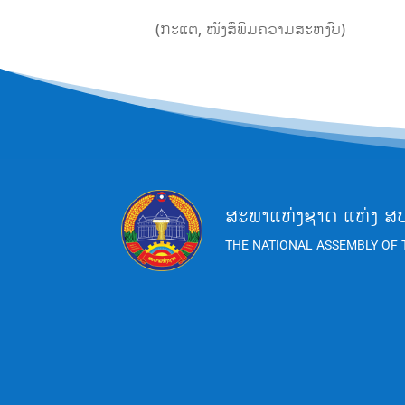
(ກະແຕ, ໜັງສືພິມຄວາມສະຫງົບ)
ສະພາແຫ່ງຊາດ ແຫ່ງ ສ
THE NATIONAL ASSEMBLY OF 