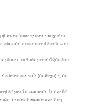
ອງ ຫຼື ສາມາດຈົດທະບຽນຜ່ານທະບຽນຜ່ານ
ວປະເທດພ້ອມກັນ ຕາມແຜນການໄດ້ກຳນົດແມ່ນ
ະເມືອງມີຄວາມຈໍາເປັນຕ້ອງການນໍາໃຊ້ບັດດ່ວນ
ັດປະຈໍາຕົວແບບເກົ່າ (ບັດສີຂຽວ) ຫຼື ອັດ
ໄດ້ທັງພາຍໃນ ແລະ ສາກົນ ໃນກໍລະນີ້ທີ່
ຫານລັດ, ການດໍາເນີນທຸລະກຳ ແລະ ອື່ນໆ