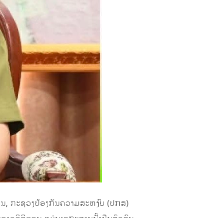
ກຖານ, ກະຊວງປ້ອງກັນຄວາມສະຫງົບ (ປກສ)