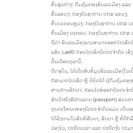
ຂັ້ນສູນກາງ: ກົມຄຸ້ມຄອງພົນລະເມືອງ ແລະ 
ຂັ້ນແຂວງ: ກອງບັນຊາການ ປກສ ແຂວງ;
ຂັ້ນນະຄອນຫຼວງ: ກອງບັນຊາການ ປກສ ນ
ຂັ້ນເມືອງ-ນະຄອນ: ກອງບັນຊາການ ປກສ 
ຖືວ່າ ພົນລະເມືອງລາວສາມາດອອກໄປເຮັດບ
ແອັບ LaelD ກ່ອນໄປເຮັດບັດປະຈໍາຕົວ ເຊ
ຕົ້ນເດືອນຕຸລານີ້.
ປັດຈຸບັນ, ໄດ້ເປີດຮັບຂໍ້ມູນພົນລະເມືອງໃນ
ກໍສາມາດໄປເຮັດ ຫຼື ຕໍ່ບັດໄດ້ ຢູ່ກົມຄຸ້ມຄ
ທ່ານກ່າວອີກວ່າ: ກ່ອນໄປຂໍອອກບັດປະຈໍາຕົ
ສຳເນົາໜັງສືຜ່ານແດນ (passport) ສ່ວນຄ່
ຄຸນປະໂຫຍດຂອງບັດປະຈໍາຕົວແມ່ນ ເປັນເອ
ໄດ້ລົງນາມໃນສົນທິສັນຍາ, ສັນຍາ ຫຼື ຂໍ້ຕ
ວ່ອງໄວ, ປະຢັດເວລາ ແລະ ປະຢັດງົບ ປະມ