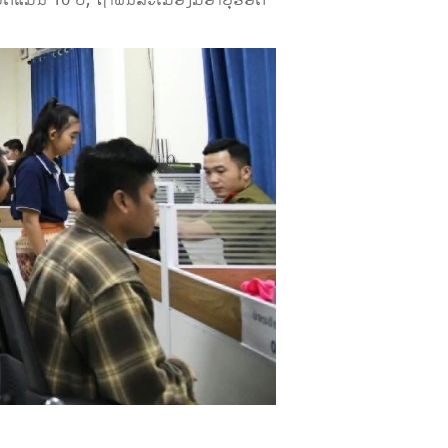
ບັດແມ່ນ 10 ປີ, ຖ້າພົນລະເມືອງມີອາຍຸຮອດ