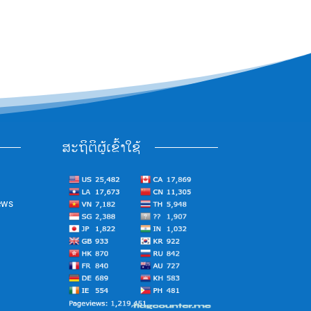
ສະຖິຕິຜູ້ເຂົ້າໃຊ້
ews