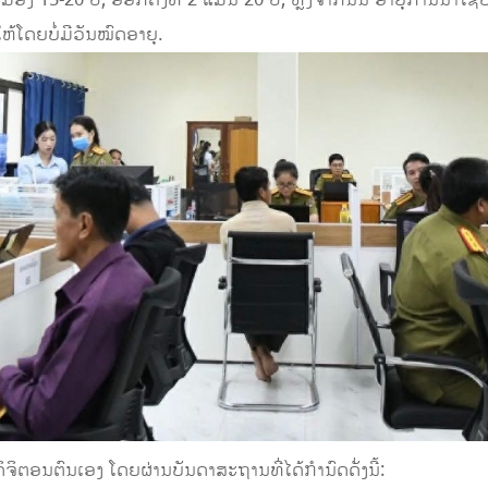
ືອງ 15-20 ປີ, ອອກຄັ້ງທີ 2 ແມ່ນ 20 ປີ, ຫຼັງຈາກນັ້ນ ອາຍຸການນຳໃຊ້
້ໂດຍບໍ່ມີວັນໝົດອາຍຸ.
ິຕອນຕົນເອງ ໂດຍຜ່ານບັນດາສະຖານທີ່ໄດ້ກຳນົດດັ່ງນີ້: