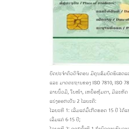
ບັດປະຈໍາຕົວດິຈິຕອນ ມີຄຸນສົມບັດພິເສດແ
ແລະ ມາດຕະຖານຂອງ ISO 7810, ISO 7816
ລາຍນິ້ວມື, ໃບໜ້າ, ເຫຍື່ອຫຸ້ມຕາ, ມີລະ
ແບ່ງອອກເປັນ 2 ໄລຍະຄື:
ໄລຍະທີ 1: ເລີ່ມແຕ່ມື້ເກີດຮອດ 15 ປີ ໄດ
ເລີ່ມແຕ່ 6-15 ປີ;