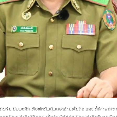
 ແກ່ນຈັນ ພົມມະຈັກ ຫົວໜ້າກົມຄຸ້ມຄອງສໍາມະໂນຄົວ ແລະ ກໍ່ສ້າງຮາ