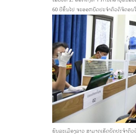
ໄລຍະທີ 2: ອອກຄັ້ງທີ 1 ກຳນົດອາຍຸພົນລະເມ
60 ປີຂຶ້ນໄປ ຈະອອກບັດປະຈຳຕົວດິຈິຕອນໃຫ
ພົນລະເມືອງລາວ ສາມາດເຮັດບັດປະຈຳຕົວດິຈ