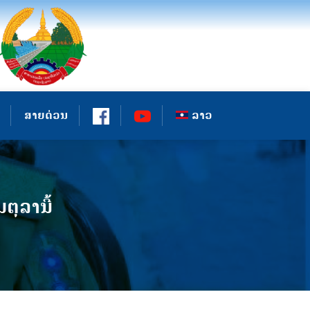
ສາຍດ່ວນ
ລາວ
ຕຸລານີ້