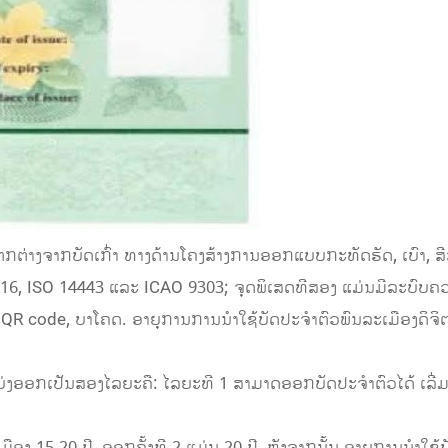
ຕກຕ່າງຈາກບັດເກົ່າ ທາງດ້ານໂຄງສ້າງການອອກແບບກະທັດຮັດ, ເບົາ, ສ
, ISO 14443 ແລະ ICAO 9303; ຈຸດພິເສດທີສອງ ແມ່ນມີລະບົບຄວາມ
ຫັດ QR code, ບາໂຄດ. ອາຍຸການການນຳໃຊ້ບັດປະຈຳຕົວພົນລະເມືອງດິຈ
້ແບ່ງອອກເປັນສອງໄລຍະຄື: ໄລຍະທີ 1 ສາມາດອອກບັດປະຈໍາຕົວໄດ້ ເລີ່ມ