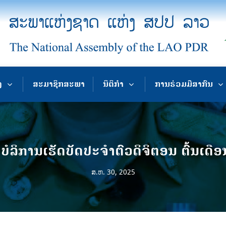
ງ
ສະມາຊິກສະພາ
ນິຕິກຳ
ການຮ່ວມມືສາກົນ
ບໍລິການເຮັດບັດປະຈໍາຕົວດິຈິຕອນ ຕົ້ນເດືອນ
ສ.ຫ. 30, 2025