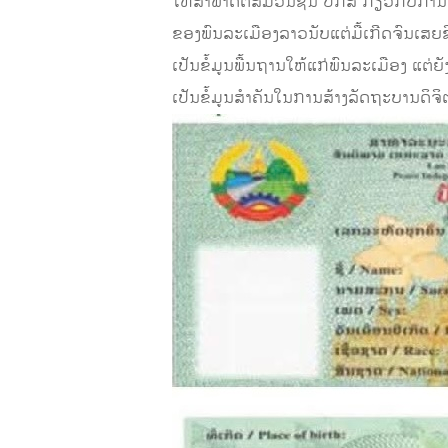
ໃຫ້ສຳພາດຕໍ່ສື່ມວນຊົນ ປກສ ກ່ຽວກັບການອ
ຂອງພົນລະເມືອງລາວນັບແຕ່ມື້ເກີດຈົນເສຍ
ເປັນຂໍ້ມູນພື້ນຖານໃຫ້ແກ່ພົນລະເມືອງ ແ
ເປັນຂໍ້ມູນສໍາຄັນໃນການສ້າງລັດຖະບານດິຈິ