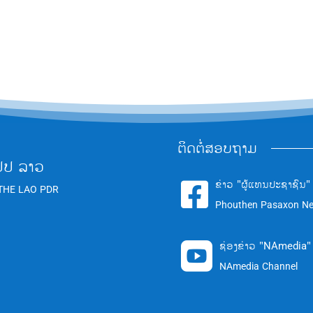
ຕິດຕໍ່ສອບຖາມ
ປປ ລາວ
ຂ່າວ "ຜູ້ແທນປະຊາຊົນ"

THE LAO PDR
Phouthen Pasaxon N
ຊ່ອງຂ່າວ "NAmedia"

NAmedia Channel