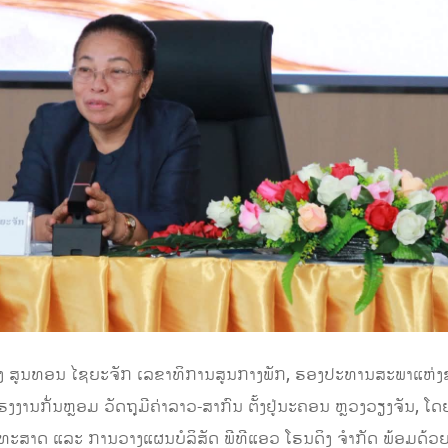
 ນາງ ສູນທອນ ໄຊຍະຈັກ ເລຂາທິການສູນກາງພັກ, ຮອງປະທານສະພາແຫ່
ຮງງານກັ່ນຫຼອມ ວັດຖຸມີຄ່າລາວ-ສາກົນ ຕັ້ງຢູ່ນະຄອນ ຫຼວງວຽງຈັນ, 
ະສາດ ແລະ ການວາງແຜນບໍລິສັດ ພີທີແອວ ໂຮນດິງ ຈໍາກັດ ພ້ອມດ້ວຍ