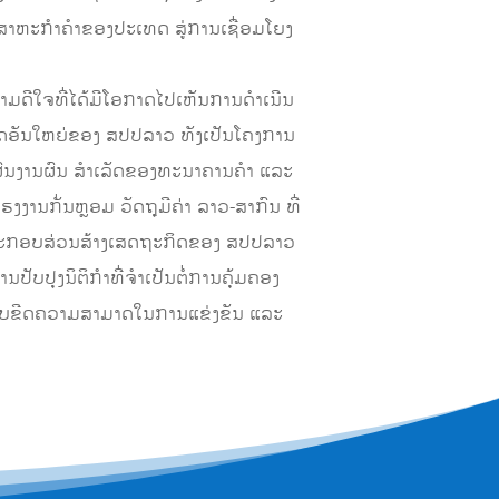
ດສາຫະກໍາຄໍາຂອງປະເທດ ສູ່ການເຊື່ອມໂຍງ
ມດີໃຈທີ່ໄດ້ມີໂອກາດໄປເຫັນການດຳເນີນ
ະລິດອັນໃຫຍ່ຂອງ ສປປລາວ ທັງເປັນໂຄງການ
ຜົນງານຜົນ ສຳເລັດຂອງທະນາຄານຄຳ ແລະ
ງງານກັ່ນຫຼອມ ວັດຖຸມີຄ່າ ລາວ-ສາກົນ ທີ່
ານປະກອບສ່ວນສ້າງເສດຖະກິດຂອງ ສປປລາວ
ບປຸງນິຕິກຳທີ່ຈຳເປັນຕໍ່ການຄຸ້ມຄອງ
ດັບຂີດຄວາມສາມາດໃນການແຂ່ງຂັນ ແລະ