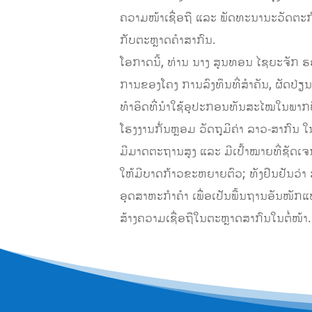
ຄວາມໜ້າເຊື່ອຖື ແລະ ພັດທະນານະວັດຕະກໍາ
ກັບຕະຫຼາດຄໍາສາກົນ.
ໂອກາດນີ້, ທ່ານ ນາງ ສູນທອນ ໄຊຍະຈັກ
ການຂອງໂຄງ ການລົງທຶນທີ່ສຳຄັນ, ຜັດປ່ຽ
ທຳອິດທີ່ນຳໃຊ້ອຸປະກອນທັນສະໄໝໃນພາກພ
ໂຮງງານກັ່ນຫຼອມ ວັດຖຸມີຄ່າ ລາວ-ສາກົນ ໃ
ມີມາດຕະຖານສູງ ແລະ ມີເປົ້າໝາຍທີ່ຊັ
ໃຫ້ມີບາດກ້າວຂະຫຍາຍຕົວ; ທັງຢືນຢັນວ່າ
ອຸດສາຫະກຳຄຳ ເພື່ອເປັນພື້ນຖານອັນໜັ
ສ້າງຄວາມເຊື່ອຖືໃນຕະຫຼາດສາກົນໃນຕໍ່ໜ້າ.