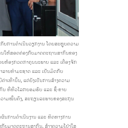
ກ່ຽວກັບການດຳເນີນວຽກງານ ໂດຍສະຫຼຸບຄວາມ
ດງານໃຫ້ສອດຄ່ອງກັບມາດຕະຖານສາກົນຂອງ
ວຍຫ້ອງກວດກາຄຸນນະພາບ ແລະ ເຄື່ອງຈັກ
ທຳລາຍທຳມະຊາດ ແລະ ເປັນມິດກັບ
າເທົ່ານັ້ນ, ແຕ່ຍັງເປັນການສ້າງຄວາມ
ນ ທີ່ທົ່ວໂລກຍອມຮັບ ແລະ ຊື້-ຂາຍ
ຄວາມໝັ້ນຄົງ, ສະຖຽນລະພາບຂອງສະກຸນ
ບຜົນການດໍາເນີນງານ ແລະ ທິດທາງການ
ງກັບມາດຕະຖານສາກົນ, ສ້າງຄວາມໂປ່ງໃສ