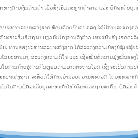
ທາງການເງິນດ້ານຄໍາ ເພື່ອສົ່ງເສີມຕະຫຼາດຄໍາລາວ ແລະ ຍົກລະດັບອຸ
 ຮອງປະທານສະພາແຫ່ງຊາດ ພ້ອມດ້ວຍບັນດາ ສສຊ ໄດ້ມີການສະແດງຄວາ
ນກັນເຈາະຈີ້ມຊັກຖາມ ກ່ຽວກັບໂຄງການດັ່ງກ່າວ ເພາະເປັນຂົງ ເຂດຜ
ື້ນ. ທ່ານຮອງປະທານສະພາແຫ່ງຊາດ ໄດ້ສະແດງຄວາມຍ້ອງຍໍຊົມເຊີຍ
ນໄລຍະຜ່ານມາ, ສະແດງຄວາມດີໃຈ ແລະ ເຊື່ອໝັ້ນຕໍ່ຄວາມມຸ່ງໝັ້ນຂອງໂຮ
ດເຈນໃນການກ້າວສູ່ການກັ່ນຫຼອມຕາມມາດຕະຖານໂລກ ເຊິ່ງຈະເປັນກ
 ສະພາແຫ່ງຊາດ ຈະສືບຕໍ່ໃຫ້ການອໍານວຍຄວາມສະດວກ ໂດຍສະເພາະການປັ
ກແໜ້ນໃນການຍົກລະດັບອຸດສາຫະກຳໃຫ້ໄດ້ມາດຕະຖານສາກົນ, ຍົກລະ 