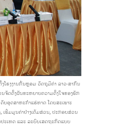
ໂຮງງານກັ່ນຫຼອມ ວັດຖຸມີຄ່າ ລາວ-ສາກົນ
ບສ່ວນຈັດຕັ້ງຜັນຂະຫຍາຍຄວາມຕັ້ງໃຈຂອງພັກ
 ດັບອຸດສາຫະກຳແຮ່ທາດ ໂດຍສະເພາະ
ເພີ່ມມູນຄ່າຢ່າງເຕັມສ່ວນ, ປະກອບສ່ວນ
ຫັນປະເທດ ແລະ ລະບົບເສດຖະກິດແບບ