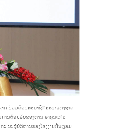
ງຊາດ ພ້ອມດ້ວຍສະມາຊິກສະພາແຫ່ງຊາດ
ໂດຍການຕ້ອນຮັບຂອງທ່ານ ອາລຸນແກ້ວ
ຄະ ນະຜູ້ບໍລິຫານຂອງໂຮງງານກັ່ນຫຼອມ