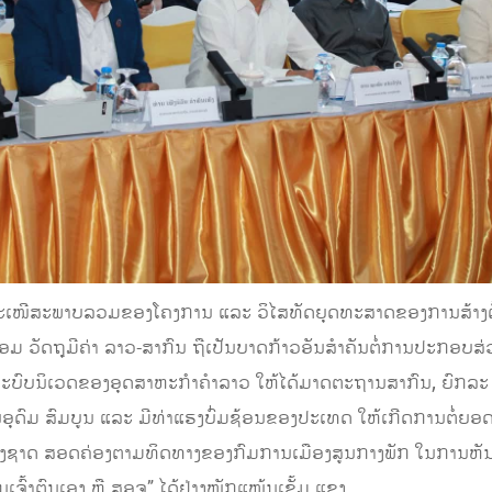
ດ້ສະເໜີສະພາບລວມຂອງໂຄງການ ແລະ ວິໄສທັດຍຸດທະສາດຂອງການສ້າງຕັ້ງ
ກັ່ນຫຼອມ ວັດຖຸມີຄ່າ ລາວ-ສາກົນ ຖືເປັນບາດກ້າວອັນສຳຄັນຕໍ່ການປະກອ
ະບົບນິເວດຂອງອຸດສາຫະກຳຄຳລາວ ໃຫ້ໄດ້ມາດຕະຖານສາກົນ, ຍົກລະ
ດົມ ສົມບູນ ແລະ ມີທ່າແຮງບົ່ມຊ້ອນຂອງປະເທດ ໃຫ້ເກີດການຕໍ່ຍອດ, 
ຂອງຊາດ ສອດຄ່ອງຕາມທິດທາງຂອງກົມການເມືອງສູນກາງພັກ ໃນການ
ເຈົ້າຕົນເອງ ຫຼື ສອຈ” ໄດ້ຢ່າງໜັກແໜ້ນເຂັ້ມ ແຂງ.