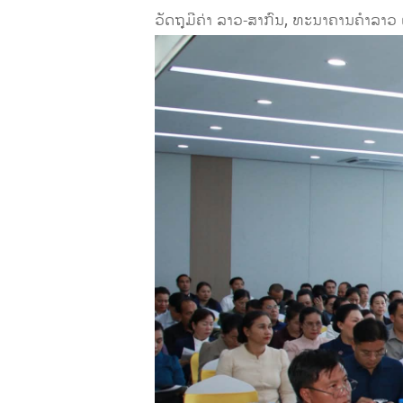
ວັດຖຸມີຄ່າ ລາວ-ສາກົນ, ທະນາຄານຄໍາລາວ ແ