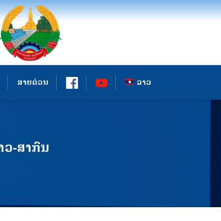
ສາຍດ່ວນ
ລາວ
າວ-ສາກົນ