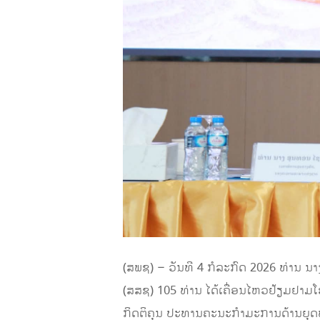
(ສພຊ) – ວັນທີ 4 ກໍລະກົດ 2026 ທ່ານ
(ສສຊ) 105 ທ່ານ ໄດ້ເຄື່ອນໄຫວຢ້ຽມຢາມໂ
ກິດຕິຄຸນ ປະທານຄະນະກໍາມະການດ້ານຍຸດທ