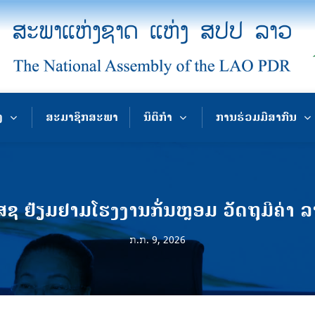
ງ
ສະມາຊິກສະພາ
ນິຕິກຳ
ການຮ່ວມມືສາກົນ
ຊ ຢ້ຽມຢາມໂຮງງານກັ່ນຫຼອມ ວັດຖຸມີຄ່າ ລ
ກ.ກ. 9, 2026