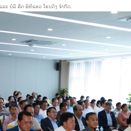
ລະ ບໍລິ ສັດ ພີທີແອວ ໂຮນດິງ ຈໍາກັດ.