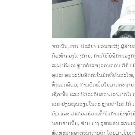
ຈາກນັ້ນ, ທ່ານ ປະລິຍາ ນວນທະສິງ ຜູ້ອຳ
ຄືບໜ້າຂອງໂຄງການ, ການໃຫ້ບໍລິການວຽກ
ສະມາຄົມຕະຫຼາດຄຳແທ່ງລອນດອນ ກໍຄື LB
ອຸປະກອນລະບົບອັດຕະໂນມັດທີ່ທັນສະໄໝ,
ສິ່ງແວດລ້ອມ; ການຢຶດໝັ້ນໃນມາດຕະຖານ LB
ເຊື່ອໝັ້ນ ແລະ ຍົກລະດັບຄວາມສາມາດໃນກ
ແລກປ່ຽນໝູນວຽນໃນຕະ ຫຼາດຄຳໂລກໄດ້ ເ
ເງິນ ແລະ ປະກອບສ່ວນເຂົ້າໃນການສ້າງຄັງສ
ນອກຈາກນັ້ນ, ທ່ານ ນາງ ສຸພາພອນ ສວນນະ
ພັດທະນາຂອງທະນາຄານຄຳ ໂດຍມຸ່ງເນັ້ນກ