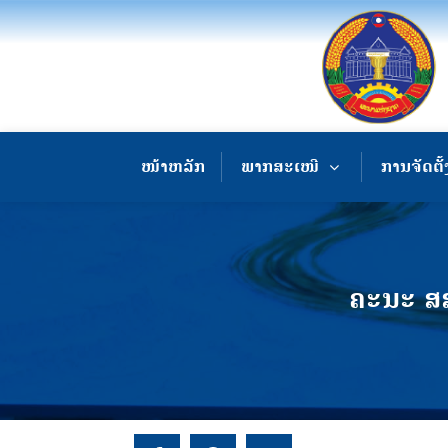
ໜ້າຫລັກ
ພາກສະເໜີ
ການຈັດຕັ້
ຄະນະ ສສ