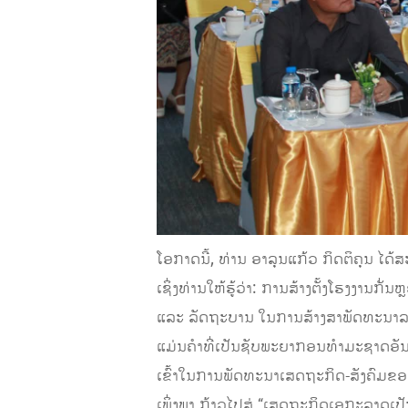
ໂອກາດນີ້, ທ່ານ ອາລຸນແກ້ວ ກິດຕິຄຸນ ໄ
ເຊິ່ງທ່ານໃຫ້ຮູ້ວ່າ: ການສ້າງຕັ້ງໂຮງງານ
ແລະ ລັດຖະບານ ໃນການສ້າງສາພັດທະນາລ
ແມ່ນຄຳທີ່ເປັນຊັບພະຍາກອນທຳມະຊາດອັນອຸ
ເຂົ້າໃນການພັດທະນາເສດຖະກິດ-ສັງຄົມ
ເພິ່ງພາ ກ້າວໄປສູ່ “ເສດຖະກິດເອກະລາດເປັນ