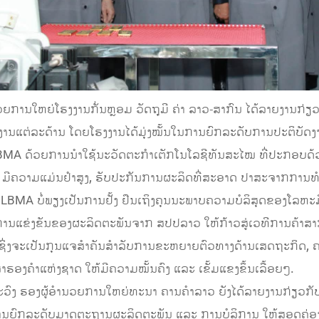
ນວຍການໃຫຍ່ໂຮງງານກັ່ນຫຼອມ ວັດຖຸມີ ຄ່າ ລາວ-ສາກົນ ໄດ້ລາຍງານ
ງານແຕ່ລະດ້ານ ໂດຍໂຮງງານໄດ້ມຸ່ງໝັ້ນໃນການຍົກລະດັບການປະຕິບັ
MA ດ້ວຍການນໍາໃຊ້ນະວັດຕະກຳເຕັກໂນໂລຊີທັນສະໄໝ ທີ່ປະກອບດ້
 ມີຄວາມແມ່ນຢຳສູງ, ຮັບປະກັນການຜະລິດທີ່ສະອາດ ປາສະຈາກການ
MA ບໍ່ພຽງເປັນການຢັ້ງ ຢືນເຖິງຄຸນນະພາບຄວາມບໍລິສຸດຂອງໂລຫະມີຄ່
ານແຂ່ງຂັນຂອງຜະລິດຕະພັນຈາກ ສປປລາວ ໃຫ້ກ້າວສູ່ເວທີການຄ້າສາກົ
ຊິ່ງຈະເປັນກຸນແຈສຳຄັນສຳລັບການຂະຫຍາຍຕົວທາງດ້ານເສດຖະກິດ, 
ຳຮອງຄຳແຫ່ງຊາດ ໃຫ້ມີຄວາມໝັ້ນຄົງ ແລະ ເຂັ້ມແຂງຂຶ້ນເລື້ອຍໆ.
ວົງ ຮອງຜູ້ອຳນວຍການໃຫຍ່ທະນາ ຄານຄໍາລາວ ຍັງໄດ້ລາຍງານກ່ຽວກັ
ານຍົກລະດັບມາດຕະຖານຜະລິດຕະພັນ ແລະ ການບໍລິການ ໃຫ້ສອດຄ່ອ