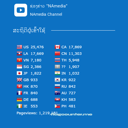
ຊ່ອງຂ່າວ "NAmedia"

NAmedia Channel
ສະຖິຕິຜູ້ເຂົ້າໃຊ້