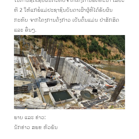
ໃນການຊົດເຊີຍຜົນກະທົບຈາກໂຄງການພັດທະນາ ໄລຍະ
ທີ 2 ໃຫ້ແກ່ພໍ່ແມ່ປະຊາຊົນບັນດາເຜົ່າຜູ້ທີ່ໄດ້ຮັບຜົນ
ກະທົບ ຈາກໂຄງການດັ່ງກ່າວ ເປັນຕົ້ນແມ່ນ ປ່າສັກສິດ
ແລະ ອື່ນໆ.
ພາບ ແລະ ຂ່າວ:
ນັກຂ່າວ ສພຂ ຫົວພັນ