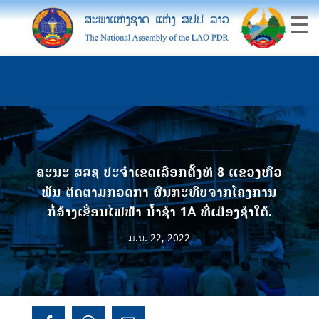
ຄະນະ ສສຊ ປະຈຳເຂດເລືອກຕັ້ງທີ 8 ແຂວງຫົວ
ພັນ ຕິດຕາມກວດກາ ຜົນກະທົບຈາກໂຄງການ
ກໍ່ສ້າງເຂື່ອນໄຟຟ້າ ນ້ຳຊຳ 1A ທີ່ເມືອງຊຳໃຕ້.
ມ.ນ. 22, 2022