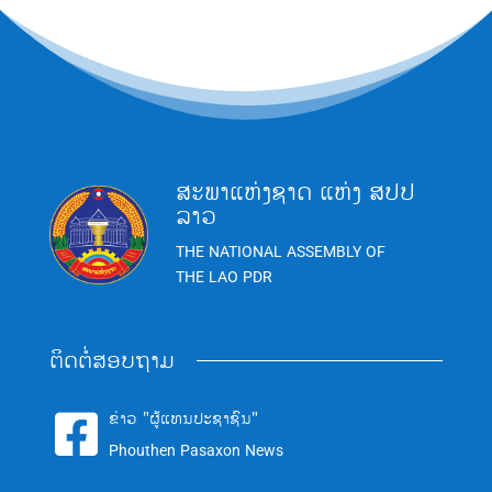
ສະພາແຫ່ງຊາດ ແຫ່ງ ສປປ
ລາວ
THE NATIONAL ASSEMBLY OF
THE LAO PDR
ຕິດຕໍ່ສອບຖາມ
ຂ່າວ "ຜູ້ແທນປະຊາຊົນ"

Phouthen Pasaxon News