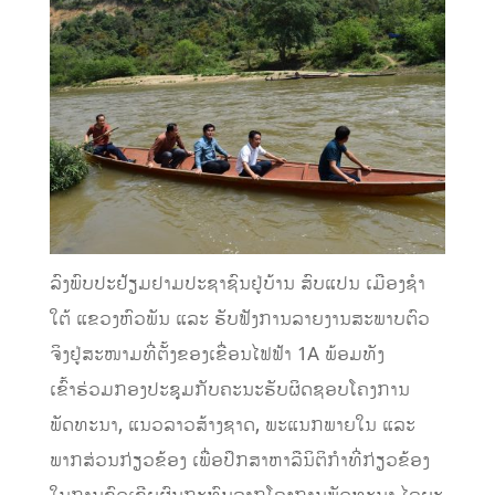
ລົງພົບປະຢ້ຽມຢາມປະຊາຊົນຢູ່ບ້ານ ສົບແປນ ເມືອງຊຳ
ໃຕ້ ແຂວງຫົວພັນ ແລະ ຮັບຟັງການລາຍງານສະພາບຕົວ
ຈິງຢູ່ສະໜາມທີ່ຕັ້ງຂອງເຂື່ອນໄຟຟ້າ 1A ພ້ອມທັງ
ເຂົ້າຮ່ວມກອງປະຊຸມກັບຄະນະຮັບຜິດຊອບໂຄງການ
ພັດທະນາ, ແນວລາວສ້າງຊາດ, ພະແນກພາຍໃນ ແລະ
ພາກສ່ວນກ່ຽວຂ້ອງ ເພື່ອປຶກສາຫາລືນິຕິກຳທີ່ກ່ຽວຂ້ອງ