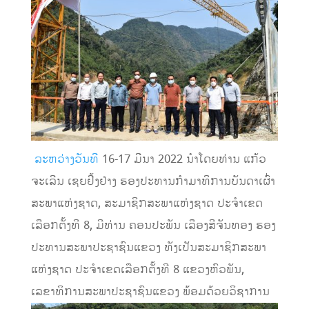
ລະຫວ່າງວັນທີ
16-17 ມີນາ 2022 ນຳໂດຍທ່ານ ແກ້ວ
ຈະເລີນ ເຊຍຢີ້ງຢ່າງ ຮອງປະທານກຳມາທິການບັນດາເຜົ່າ
ສະພາແຫ່ງຊາດ, ສະມາຊິກສະພາແຫ່ງຊາດ ປະຈຳເຂດ
ເລືອກຕັ້ງທີ 8, ມີທ່ານ ຄອນປະພັນ ເລືອງສີຈັນທອງ ຮອງ
ປະທານສະພາປະຊາຊົນແຂວງ ທັງເປັນສະມາຊິກສະພາ
ແຫ່ງຊາດ ປະຈຳເຂດເລືອກຕັ້ງທີ 8 ແຂວງຫົວພັນ,
ເລຂາທິການສະພາປະຊາຊົນແຂວງ ພ້ອມດ້ວຍວິຊາການ