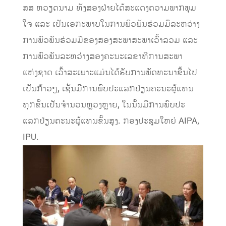
ສສ ຫວຽດນາມ ທັງສອງຝ່າຍໄດ້ສະແດງຄວາມພາກພຸມ
ໃຈ ແລະ ເປັນເອກະພາບໃນການ​ພົວພັນ​ຮ່ວມມືລະຫວ່າງ​
ການ​ພົວພັນ​ຮ່ວມມືຂອງສອງສະພາສະພາເວົ້າລວມ ແລະ
ການພົວພັນລະຫວ່າງສອງຄະນະເລຂາທີການສະພາ
ແຫ່ງຊາດ ເວົ້າສະເພາະ​ແມ່ນ​ໄດ້​ຮັບ​ການ​ພັດທະນາ​ຂື້ນໄປ
ເປັນກ້າວໆ, ​ເຊັ່ນມີ​ການ​ພົບ​ປະ​ແລກປ່ຽນ​ຄະນະ​ຜູ້​ແທນ​
ທຸກ​ຂັ້ນ​ເປັນ​ຈຳນວນ​ຫຼວງ​ຫຼາຍ, ​ໃນ​ນັ້ນ​ມີ​ການ​ພົບ​ປະ​
ແລກປ່ຽນ​ຄະນະ​ຜູ້​ແທນ​ຂັ້ນ​ສູງ. ກອງປະຊຸມໃຫຍ່ AIPA,
IPU.