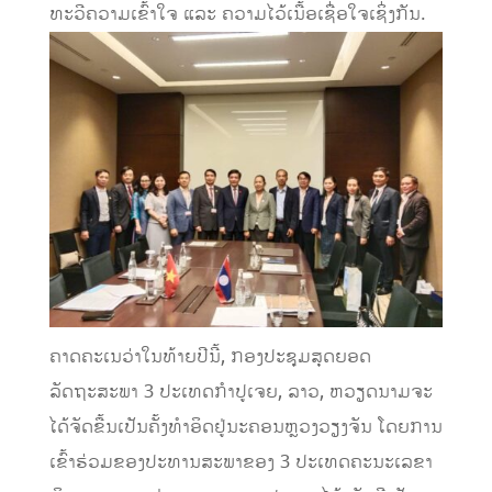
ທະວີ​ຄວາມ​ເຂົ້າ​ໃຈ ​ແລະ ຄວາມ​ໄວ້​ເນື້ອ​ເຊື່ອ​ໃຈ​ເຊິ່ງກັນ.
ຄາດຄະເນວ່າໃນທ້າຍປີນີ້, ກອງ​ປະຊຸມ​ສຸດ​ຍອດ​
ລັດຖະສະພາ 3 ປະ​ເທດ​ກຳປູ​ເຈຍ, ລາວ, ຫວຽດນາມຈະ
ໄດ້ຈັດຂື້ນເປັນຄັ້ງທຳອິດ​ຢູ່​ນະຄອນຫຼວງ​ວຽງ​ຈັນ ໂດຍການ
ເຂົ້າຮ່ວມຂອງປະທານສະພາຂອງ 3 ປະເທດຄະນະເລ​ຂາ​