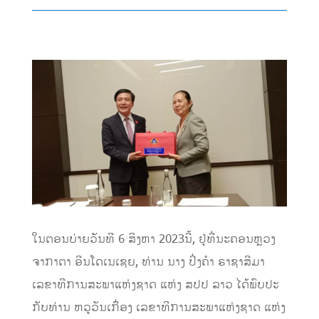
ໃນຕອນ​ບ່າຍ​ວັນ​ທີ 6 ສິງຫາ 2023​ນີ້, ຢູ່​ທີ່ນະຄອນຫຼວງ​
ຈາ​ກາ​ຕາ​ ອີນໂດເນເຊຍ, ທ່ານ ນາງ ປິ່ງຄຳ ຣາຊາສີມາ
ເລຂາທີການສະພາແຫ່ງຊາດ ແຫ່ງ ສປປ ລາວ ໄດ້ພົບປະ
ກັບທ່ານ ຫວູວັນເກື່ອງ ເລຂາທີການສະພາແຫ່ງຊາດ ແຫ່ງ