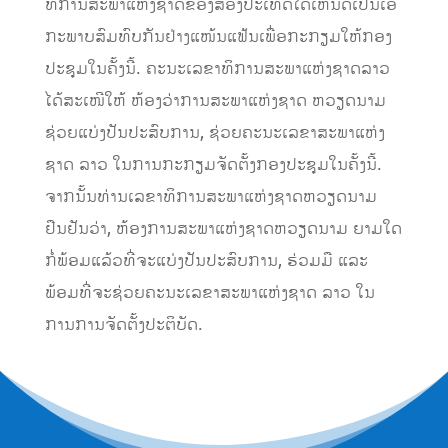
ທິ​ການ​​ສະ​ພາ​ແຫ່ງ​ຊາດ​ຂອງສອງ​ປະ​ເທດ​ໄດ້​ເຫັນ​ດີ​ເປັນ​ເອ​
ກະ​ພາບ​ສົມທົບ​ກັນ​ຢ່າງ​ແໜ້ນ​ແຟ້ນ​ເພື່ອ​ກະ​ກຽມ​ໃຫ້​ກອງ​
ປະ​ຊຸມໃນຄັ້ງນີ້. ຄະນະ​ເລຂາທິການ​​ສະພາ​ແຫ່ງ​ຊາດ​ລາວ
ໄດ້ສະເໜີໃຫ້ ຫ້ອງ​ວ່າການ​ສະພາ​ແຫ່ງ​ຊາດ ຫວຽດນາມ
ຊ່ວຍແບ່ງປັນ​ປະສົບ​ການ, ​ຊ່ວຍ​ຄະນະ​ເລຂາ​ສະພາ​ແຫ່ງ​
ຊາດ ລາວ ​ໃນ​ການ​ກະກຽມ​ຈັດ​ຕັ້ງ​ກອງ​ປະຊຸມ​ໃນ​ຄັ້ງ​ນີ້.
ຈາກນັ້ນທ່ານ​ເລ​ຂາ​ທິ​ການ​ສະພາແຫ່ງຊາດຫວຽດນາມ
ຢືນ​ຢັນ​ວ່າ, ຫ້ອງ​ການ​ສະ​ພາ​ແຫ່ງ​ຊາດ​ຫວຽດ​ນາມ ຍາມ​ໃດ​
ກໍ່​ພ້ອມ​ແລ້ວ​ທີ່​ຈະ​ແບ່ງ​ປັນ​ປະ​ສົບ​ການ, ຮ່ວມ​ມື ແລະ
ພ້ອມທີ່ຈະ​ຊ່ວຍ​ຄະ​ນະ​ເລ​ຂາ​ສະ​ພາ​ແຫ່ງ​ຊາດ ລາວ ໃນ
ການການຈັດຕັ້ງປະຕິບັດ.