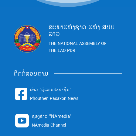
ສະພາແຫ່ງຊາດ ແຫ່ງ ສປປ
ລາວ
THE NATIONAL ASSEMBLY OF
THE LAO PDR
ຕິດຕໍ່ສອບຖາມ
ຂ່າວ "ຜູ້ແທນປະຊາຊົນ"

Phouthen Pasaxon News
ຊ່ອງຂ່າວ "NAmedia"

NAmedia Channel