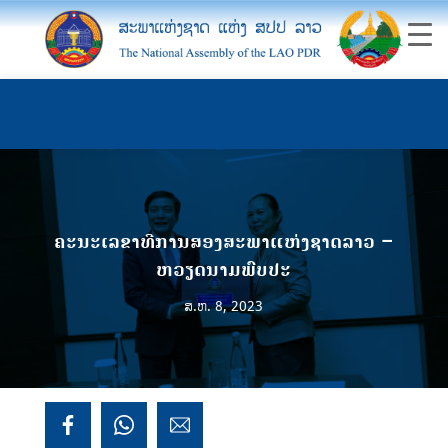
ຄະນະເລຂາທີການສອງສະພາແຫ່ງຊາດລາວ –
ຫວຽດນາມພົບປະ
ສ.ຫ. 8, 2023