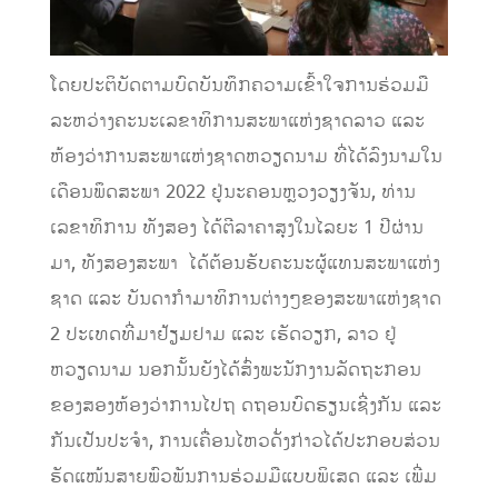
ໂດຍປະຕິບັດຕາມບົດບັນທຶກຄວາມເຂົ້າໃຈການຮ່ວມມື
ລະຫວ່າງຄະນະເລຂາທິການສະພາແຫ່ງຊາດລາວ ແລະ
ຫ້ອງວ່າການສະພາແຫ່ງຊາດຫວຽດນາມ ທີ່ໄດ້ລົງນາມໃນ
ເດືອນພຶດສະພາ 2022 ຢູ່ນະຄອນຫຼວງວຽງຈັນ, ທ່ານ
ເລຂາທິການ ທັງສອງ ໄດ້ຕີລາຄາສຸງໃນໄລຍະ 1 ປີຜ່ານ
ມາ, ທັງສອງສະພາ ​ ​ໄດ້​ຕ້ອນຮັບ​ຄະນະ​ຜູ້​ແທນ​ສະພາ​ແຫ່ງ​
ຊາດ ​ແລະ ບັນດາ​ກຳມາທິການຕ່າງໆ​ຂອງ​ສະພາ​ແຫ່ງ​ຊາດ
2 ປະ​ເທດ​ທີ່​ມາ​ຢ້ຽມຢາມ ​ແລະ ​ເຮັດ​ວຽກ, ລາວ ຢູ່
ຫວຽດນາມ ​ນອກນັ້ນຍັງໄດ້ສົ່ງພະນັກງານ​ລັດຖະກອນ​
ຂອງ​ສອງຫ້ອງວ່າການໄປຖ ດຖອນບົດຮຽນເຊີ່ງກັນ ແລະ
ກັນເປັນປະຈຳ, ​ການ​ເຄື່ອນ​ໄຫວ​ດັ່ງກ່າວ​ໄດ້​ປະກອບສ່ວນ​
ຮັດ​ແໜ້ນ​ສາຍພົວພັນການຮ່ວມມືແບບພິເສດ ​ແລະ ​ເພີ່ມ​