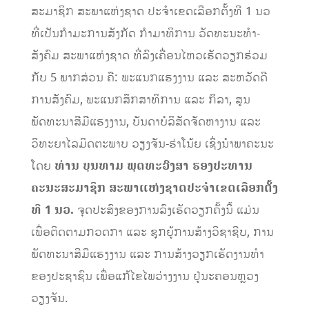
ສະມາຊິກ ສະພາແຫ່ງຊາດ ປະຈຳເຂດເລືອກຕັ້ງທີ 1 ນວ
ທີ່ເປັນກຳມະການສັງກັດ ກຳມາທິການ ວັດທະນະທຳ-
ສັງຄົມ ສະພາແຫ່ງຊາດ ທີ່ລົງເຄື່ອນໄຫວເຮັດວຽກຮ່ວມ
ກັບ 5 ພາກສ່ວນ ຄື: ພະແນກແຮງງານ ແລະ ສະຫວັດດີ
ການສັງຄົມ, ພະແນກສຶກສາທິການ ແລະ ກິລາ, ສູນ
ພັດທະນາສີມືແຮງງານ, ບັນດາບໍລິສັດຈັດຫາງານ ແລະ
ວິທະຍາໄລມິດຕະພາບ ວຽງຈັນ-ຮ່າໂນ້ຍ ເຊິ່ງນຳພາຄະນະ
ໂດຍ
ທ່ານ ບຸນທາມ ພຸດທະວົງສາ ຮອງປະທານ
ຄະນະສະມາຊິກ ສະພາແຫ່ງຊາດປະຈຳເຂດເລືອກຕັ້ງ
ທີ 1 ນວ.
ຈຸດປະສົງຂອງການລົງເຮັດວຽກຄັ້ງນີ້ ແມ່ນ
ເພື່ອຕິດຕາມກວດກາ ແລະ ຊຸກຍູ້ການສ້າງວິຊາຊີບ, ການ
ພັດທະນາສີມືແຮງງານ ແລະ ການສ້າງວຽກເຮັດງານທຳ
ຂອງປະຊາຊົນ ເພື່ອແກ້ໄຂໄພວ່າງງານ ຢູ່ນະຄອນຫຼວງ
ວຽງຈັນ.