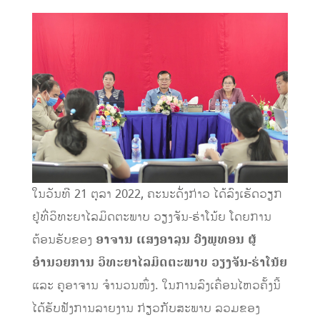
ໃນວັນທີ 21 ຕຸລາ 2022, ຄະນະດັ່ງກ່າວ ໄດ້ລົງເຮັດວຽກ
ຢູ່ທີ່ວິທະຍາໄລມິດຕະພາບ ວຽງຈັນ-ຮ່າໂນ້ຍ ໂດຍການ
ຕ້ອນຮັບຂອງ
ອາຈານ ແສງອາລຸນ ວົງພູທອນ ຜູ້
ອຳນວຍການ ວິທະຍາໄລມິດຕະພາບ ວຽງຈັນ-ຮ່າໂນ້ຍ
ແລະ ຄູອາຈານ ຈໍານວນໜຶ່ງ. ໃນການລົງເຄື່ອນໄຫວຄັ້ງນີ້
ໄດ້ຮັບຟັງການລາຍງານ ກ່ຽວກັບສະພາບ ລວມຂອງ