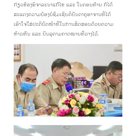
ກ່ຽວຂ້ອງພິຈາລະນາແກ້ໄຂ ແລະ ໃນຕອນທ້າຍ ກໍໄດ້
ສະແດງຄວາມຍ້ອງຍໍຊົມເຊີຍຕໍ່ບັນດາຄູອາຈານທີ່ໄດ້
ເອົາໃຈໃສ່ປະຕິບັດໜ້າທີ່ໃນການສິດສອນດ້ວຍຄວາມ
ຫ້າວຫັນ ແລະ ບັນລຸຕາມຄາດໝາຍທີ່ວາງໄວ້.