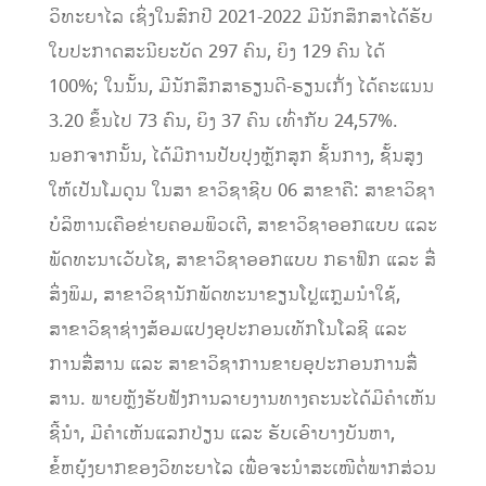
ວິທະຍາໄລ ເຊິ່ງໃນສົກປີ 2021-2022 ມີນັກສຶກສາໄດ້ຮັບ
ໃບປະກາດສະນີຍະບັດ 297 ຄົນ, ຍິງ 129 ຄົນ ໄດ້
100%; ໃນນັ້ນ, ມີນັກສຶກສາຮຽນດີ-ຮຽນເກັ່ງ ໄດ້ຄະແນນ
3.20 ຂຶ້ນໄປ 73 ຄົນ, ຍິງ 37 ຄົນ ເທົ່າກັບ 24,57%.
ນອກຈາກນັ້ນ, ໄດ້ມີການປັບປຸງຫຼັກສູກ ຊັ້ນກາງ, ຊັ້ນສູງ
ໃຫ້ເປັນໂມດູນ ໃນສາ ຂາວິຊາຊີບ 06 ສາຂາຄື: ສາຂາວິຊາ
ບໍລິຫານເຄືອຂ່າຍຄອມພິວເຕີ, ສາຂາວິຊາອອກແບບ ແລະ
ພັດທະນາເວັບໄຊ, ສາຂາວິຊາອອກແບບ ກຣາຟິກ ແລະ ສື່
ສິ່ງພິມ, ສາຂາວິຊານັກພັດທະນາຂຽນໂປຼແກຼມນຳໃຊ້,
ສາຂາວິຊາຊ່າງສ້ອມແປງອຸປະກອນເທັກໂນໂລຊີ ແລະ
ການສື່ສານ ແລະ ສາຂາວິຊາການຂາຍອຸປະກອນການສື່
ສານ. ພາຍຫຼັງຮັບຟັງການລາຍງານທາງຄະນະໄດ້ມີຄຳເຫັນ
ຊີ້ນຳ, ມີຄຳເຫັນແລກປ່ຽນ ແລະ ຮັບເອົາບາງບັນຫາ,
ຂໍ້ຫຍຸ້ງຍາກຂອງວິທະຍາໄລ ເພື່ອຈະນຳສະເໜີຕໍ່ພາກສ່ວນ