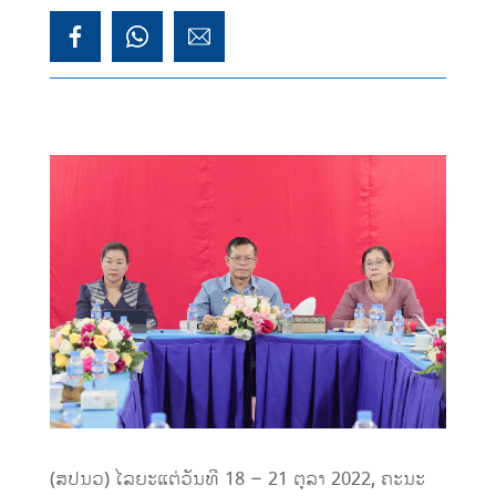
(ສປນວ) ໄລຍະແຕ່ວັນທີ 18 – 21 ຕຸລາ 2022, ຄະນະ