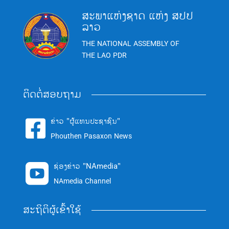
ສະພາແຫ່ງຊາດ ແຫ່ງ ສປປ
ລາວ
THE NATIONAL ASSEMBLY OF
THE LAO PDR
ຕິດຕໍ່ສອບຖາມ
ຂ່າວ "ຜູ້ແທນປະຊາຊົນ"

Phouthen Pasaxon News
ຊ່ອງຂ່າວ "NAmedia"

NAmedia Channel
ສະຖິຕິຜູ້ເຂົ້າໃຊ້