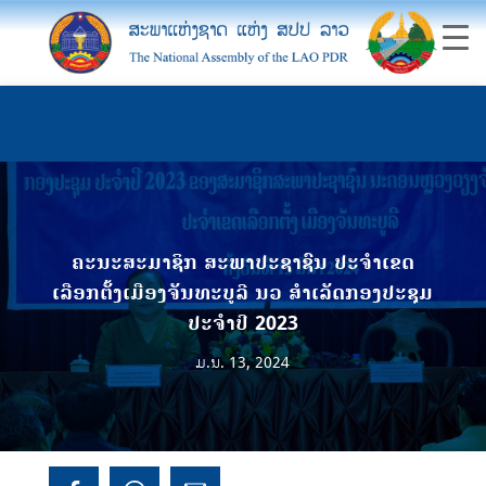
ຄະນະສະມາຊິກ ສະພາປະຊາຊົນ ປະຈຳເຂດ
ເລືອກຕັ້ງເມືອງຈັນທະບູລີ ນວ ສຳເລັດກອງປະຊຸມ
ປະຈຳປີ 2023
ມ.ນ. 13, 2024