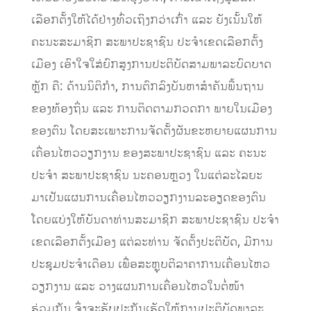
ເລືອກຕັ້ງໃຫ້ໄດ້ຢ່າງທົ່ວເຖິງກວ່າເກົ່າ ແລະ ຍັງເນັ້ນໃຫ້
ຄະນະສະມາຊິກ ສະພາປະຊາຊົນ ປະຈຳເຂດເລືອກຕັ້ງ
ເມືອງ ເອົາໃຈໃສ່ຍົກສູງການປະຕິບັດສາມພາລະບົດບາດ
ຫຼັກ ຄື: ດ້ານນິຕິກຳ, ການຕົກລົງບັນຫາສຳຄັນພື້ນຖານ
ຂອງທ້ອງຖິ່ນ ແລະ ການຕິດຕາມກວດກາ ພາຍໃນເມືອງ
ຂອງຕົນ ໂດຍສະເພາະການຈັດຕັ້ງຜັນຂະຫຍາຍແຜນການ
ເຄື່ອນໄຫວວຽກງານ ຂອງສະພາປະຊາຊົນ ແລະ ຄະນະ
ປະຈໍາ ສະພາປະຊາຊົນ ນະຄອນຫຼວງ ໃນແຕ່ລະໄລຍະ
ມາເປັນແຜນການເຄື່ອນໄຫວວຽກງານລະອຽດຂອງຕົນ
ໂດຍແບ່ງໃຫ້ບັນດາທ່ານສະມາຊິກ ສະພາປະຊາຊົນ ປະຈຳ
ເຂດເລືອກຕັ້ງເມືອງ ແຕ່ລະທ່ານ ຈັດຕັ້ງປະຕິບັດ, ມີການ
ປະຊຸມປະຈຳເດືອນ ເພື່ອສະຫຼຸບຕີລາຄາການເຄື່ອນໄຫວ
ວຽກງານ ແລະ ວາງແຜນການເຄື່ອນໄຫວໃນຕໍ່ໜ້າ
ຮ່ວມກັນ ຈຶ່ງຈະຮັບປະກັນເຮັດໃຫ້ການປະຕິບັດພາລະ