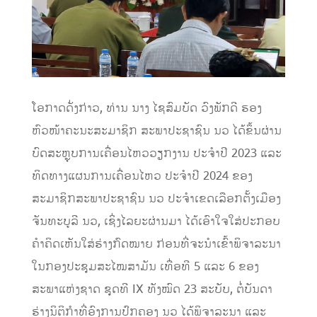
ໂອກາດດັ່ງກ່າວ, ທ່ານ ນາງ ໄຊສົມບັດ ວົງພັກດີ ຮອງ
ຫົວໜ້າຄະນະສະມາຊິກ ສະພາປະຊາຊົນ ນວ ໄດ້ຂຶ້ນຜ່ານ
ບົດສະຫຼຸບການເຄື່ອນໄຫວວຽກງານ ປະຈຳປີ 2023 ແລະ
ທິດທາງແຜນການເຄື່ອນໄຫວ ປະຈຳປີ 2024 ຂອງ
ສະມາຊິກສະພາປະຊາຊົນ ນວ ປະຈຳເຂດເລືອກຕັ້ງເມືອງ
ຈັນທະບູລີ ນວ, ເຊິ່ງໄລຍະຜ່ານມາ ໄດ້ເອົາໃຈໃສ່ປະກອບ
ຄຳຄິດເຫັນໃສ່ຮ່າງກົດໝາຍ ກ່ອນທີ່ຈະນຳເຂົ້າພິຈາລະນາ
ໃນກອງປະຊຸມສະໄໝສາມັນ ເທື່ອທີ 5 ແລະ 6 ຂອງ
ສະພາແຫ່ງຊາດ ຊຸດທີ IX ທັງໝົດ 23 ສະບັບ, ຕໍ່ບັນດາ
ຮ່າງນິຕິກຳທີ່ອົງການປົກຄອງ ນວ ໄດ້ພິຈາລະນາ ແລະ