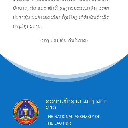
ບົດບາດ, ສິດ ແລະ ໜ້າທີ່ ຂອງຄະນະສະມາຊິກ ສະພາ
ປະຊາຊົນ ປະຈຳເຂດເລືອກຕັ້ງເມືອງ ໄດ້ຮັບຜົນສຳເລັດ
ຢ່າງມີຄຸນະພາບ.
(ນາງ ພອນທິບ ອິນທິລາດ)
ສະພາແຫ່ງຊາດ ແຫ່ງ ສປປ
ລາວ
THE NATIONAL ASSEMBLY OF
THE LAO PDR