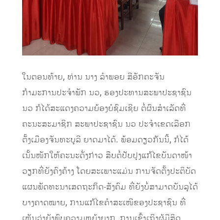
ໃນຕອນທ້າຍ, ທ່ານ ນາງ ລຳພອຍ ສີອັກຄະຈັນ
ກຳມະການປະຈຳພັກ ນວ, ຮອງປະທານສະພາປະຊາຊົນ
ນວ ກໍໄດ້ສະແດງຄວາມຍ້ອງຍໍຊົມເຊີຍ ຕໍ່ຜົນສຳເລັດທີ່
ຄະນະສະມາຊິກ ສະພາປະຊາຊົນ ນວ ປະຈຳເຂດເລືອກ
ຕັ້ງເມືອງຈັນທະບູລີ ຍາດມາໄດ້. ພ້ອມດຽວກັນນີ້, ກໍໄດ້
ເນັ້ນໜັກໃຫ້ຄະນະດັ່ງກ່າວ ສືບຕໍ່ປັບປຸງແກ້ໄຂບັນດາໜ້າ
ວຽກທີ່ຍັງຄົງຄ້າງ ໂດຍສະເພາະແມ່ນ ການຈັດຕັ້ງປະຕິບັດ
ແຜນພັດທະນາເສດຖະກິດ-ສັງຄົມ ທີ່ຍັງບໍ່ສາມາດບັນລຸໄດ້
ບາງຄາດໝາຍ, ການແກ້ໄຂຄຳສະເໜີຂອງປະຊາຊົນ ທີ່
ເຫັນວ່າຍັງພົບຄວາມຫຍຸ້ງຍາກ, ການເຂົ້າເຖິງຜູ້ມີສິດ