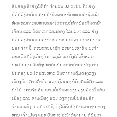
ຮັບຮອງເອົາຮ່າງນິຕິກຳ ຈຳນວນ 02 ສະບັບ ຄື: ຮ່າງ
ຂໍ້ຕົກລົງວ່າດ້ວຍການກຳນົດລາຄາຫົວໜ່ວຍຄ່າຊົດເຊີຍ
ທົດແທນຄ່າເສຍຫາຍຂອງໂຄງການກໍ່ສ້າງປ້ອງກັນຕາຝັ່ງ
ເຈື່ອນ ແລະ ພັດທະນາແຄມຂອງ ໄລຍະ 2; ແລະ ຮ່າງ
ຂໍ້ຕົກລົງວ່າດ້ວຍກອງທຶນພັດທະ ນາກິລາ-ກາຍະກຳ ນວ.
ນອກຈາກນີ້, ຄະນະສະມາຊິກ ສະພາປະຊາຊົນ ປະຈຳ
ເຂດເລືອກຕັ້ງເມືອງຈັນທະບູລີ ນວ ຍັງໄດ້ເຂົ້າຮ່ວມ
ປະເມີນການຈັດຕັ້ງປະຕິບັດບັນດານິຕິກຳຂອງອົງການ
ປົກຄອງ ນວ ໂດຍສະເພາະ ບັນຫາການຄຸ້ມຄອງສຽງ
ເນືອງນັນ, ການກຳນົດ ແລະ ຄຸ້ມຄອງທີ່ດິນກະສິກຳ ແລະ
ປ່າໄມ້; ການຈັດສັນຄວາມບໍ່ເປັນລະບຽບຮຽບຮ້ອຍໃນຕົວ
ເມືອງ ແລະ ຊານເມືອງ ແລະ ວຽກງານປິ່ນອ້ອມອີກ
ຈຳນວນໜຶ່ງ. ນອກຈາກນີ້, ຍັງໄດ້ຮັບຟັງການລາຍງານຂອງ
ທ່ານ ເຈົ້າເມືອງ ແລະ ບັນຫາຫົວໜ້າຫ້ອງການ ຕໍ່ບັນດາ