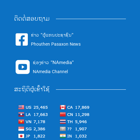
ຕິດຕໍ່ສອບຖາມ
ຂ່າວ "ຜູ້ແທນປະຊາຊົນ"

Phouthen Pasaxon News
ຊ່ອງຂ່າວ "NAmedia"

NAmedia Channel
ສະຖິຕິຜູ້ເຂົ້າໃຊ້