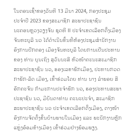
ໃນຕອນເຊົ້າຂອງວັນທີ 13 ມີນາ 2024, ກອງປະຊຸມ
ປະຈຳປີ 2023 ຂອງສະມາຊິກ ສະພາປະຊາຊົນ
ນະຄອນຫຼວງວຽງຈັນ ຊຸດທີ II ປະຈຳເຂດເລືອກຕັ້ງເມືອງ
ຈັນທະບູລີ ນວ ໄດ້ດຳເນີນຂຶ້ນທີ່ຫ້ອງປະຊຸມສຳນັກງານ
ອົງການປົກຄອງ ເມືອງຈັນທະບູລີ ໂດຍການເປັນປະທານ
ຂອງ ທ່ານ ບຸນເຖິງ ສຸວັນນະສີ ຫົວໜ້າຄະນະສະມາຊິກ
ສະພາປະຊາຊົນ ນວ, ຮອງເລຂາພັກເມືອງ, ປະທານກວດ
ກາພັກ-ລັດ ເມືອງ, ເຂົ້າຮ່ວມໂດຍ ທ່ານ ນາງ ລຳພອຍ ສີ
ອັກຄະຈັນ ກໍາມະການປະຈໍາພັກ ນວ, ຮອງປະທານສະພາ
ປະຊາຊົນ ນວ, ມີບັນດາທ່ານ ຄະນະປະຈຳ, ສະມາຊິກ
ສະພາປະຊາຊົນ ນວ ປະຈຳເຂດເລືອກຕັ້ງເມືອງ, ຕາງໜ້າ
ອົງການຈັດຕັ້ງຂັ້ນບ້ານພາຍໃນເມືອງ ແລະ ພະນັກງານຫຼັກ
ແຫຼ່ງອ້ອມຂ້າງເມືອງ ເຂົ້າຮ່ວມຢ່າງພ້ອມພຽງ.