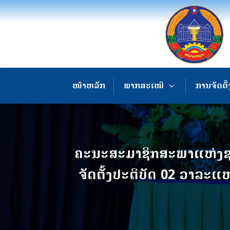
ໜ້າຫລັກ
ພາກສະເໜີ
ການຈັດຕັ້
ຄະນະສະມາຊິກສະພາແຫ່ງຊາດ
ຈັດຕັ້ງປະຕິບັດ 02 ວາລະແຫ່