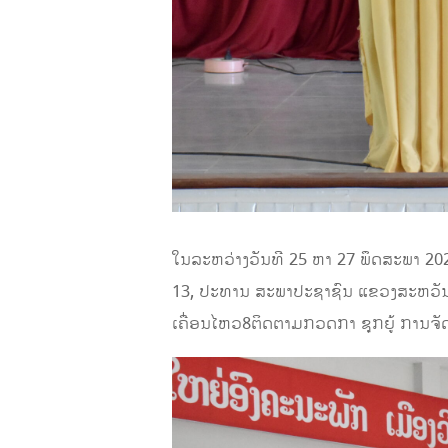
ໃນລະຫວ່າງວັນທີ 25 ຫາ 27 ພຶດສະພາ 20
13, ປະທານ ສະພາປະຊາຊົນ ແຂວງສະຫວັນ
ເຄື່ອນໄຫວ8ຕິດຕາມກວດກາ ຊຸກຍູ້ ການຈັດຕັ