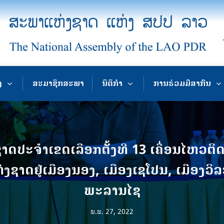
ງ
ສະມາຊິກສະພາ
ນິຕິກຳ
ການຮ່ວມມືສາກົນ
ປະຈຳເຂດເລືອກຕັ້ງທີ 13 ເຄື່ອນໄຫວຕິ
ງຊາດຢູ່ເມືອງນອງ, ເມືອງເຊໂປນ, ເມືອງວິລ
ພະລານໄຊ
ພ.ພ. 27, 2022