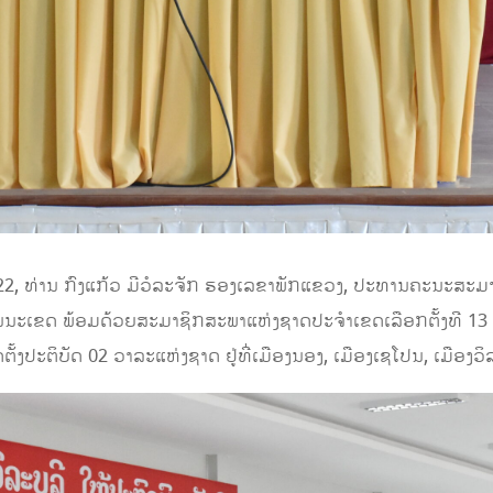
22, ທ່ານ ກົງແກ້ວ ມີວໍລະຈັກ ຮອງເລຂາພັກແຂວງ, ປະທານຄະນະສະມ
ນະເຂດ ພ້ອມດ້ວຍສະມາຊິກສະພາແຫ່ງຊາດປະຈຳເຂດເລືອກຕັ້ງທີ 13 
້ງປະຕິບັດ 02 ວາລະແຫ່ງຊາດ ຢູ່ທີ່ເມືອງນອງ, ເມືອງເຊໂປນ, ເມືອງວິ