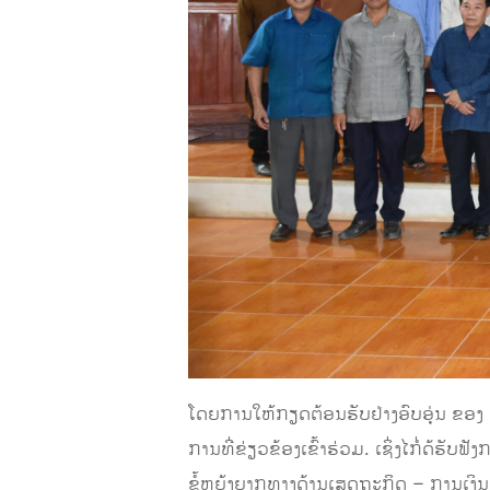
ໂດຍການໃຫ້ກຽດຕ້ອນຮັບຢ່າງອົບອຸ່ນ ຂອງ 
ການທີ່ຂ່ຽວຂ້ອງເຂົ້າຮ່ວມ. ເຊິ່ງໄກໍ່ດ້
ຂໍ້ຫຍຸ້ງຍາກທາງດ້ານເສດຖະກິດ – ການເງ