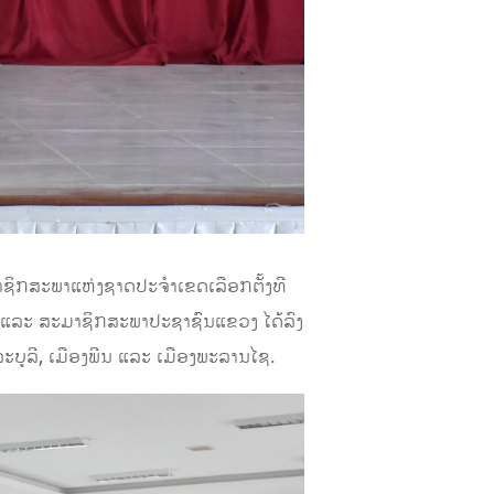
າຊິກສະພາແຫ່ງຊາດປະຈຳເຂດເລືອກຕັ້ງທີ
ແລະ ສະມາຊິກສະພາປະຊາຊົນແຂວງ ໄດ້ລົງ
ລະບູລີ, ເມືອງພີນ ແລະ ເມືອງພະລານໄຊ.