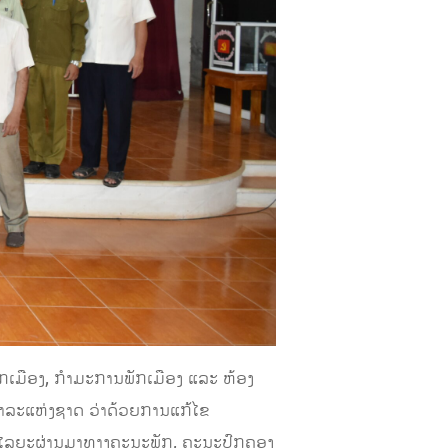
ັກເມືອງ, ກຳມະການພັກເມືອງ ແລະ ຫ້ອງ
 ວາລະແຫ່ງຊາດ ວ່າດ້ວຍການແກ້ໄຂ
ືໃນໄລຍະຜ່ານມາທາງຄະນະພັກ, ຄະນະປົກຄອງ