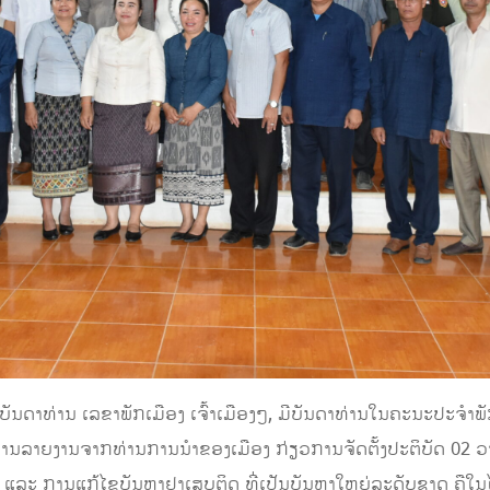
ບັນດາທ່ານ ເລຂາພັກເມືອງ ເຈົ້າເມືອງໆ, ມີບັນດາທ່ານໃນຄະນະປະຈຳພ
ຮັບຟັງການລາຍງານຈາກທ່ານການນຳຂອງເມືອງ ກ່ຽວການຈັດຕັ້ງປະຕິບັດ 02
ິນ ແລະ ການແກ້ໄຂບັນຫາຢາເສບຕິດ ທີ່ເປັນບັນຫາໃຫຍ່ລະດັບຊາດ ຄ