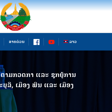
ສາຍດ່ວນ
ລາວ
ດຕາມກວດກາ ແລະ ຊຸກຍູ້ການ
ະບູລີ, ເມືອງ ພີນ ແລະ ເມືອງ