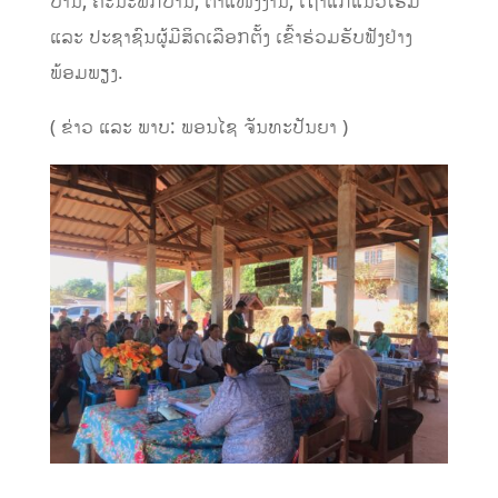
ບ້ານ, ຄະນະພັກບ້ານ, ຕໍາແໜ່ງງານ, ເຖົ້າແກ່ແນວໂຮມ
ແລະ ປະຊາຊົນຜູ້ມີສິດເລືອກຕັ້ງ ເຂົ້າຮ່ວມຮັບຟັງຢ່າງ
ພ້ອມພຽງ.
( ຂ່າວ ແລະ ພາບ: ພອນໄຊ ຈັນທະປັນຍາ )