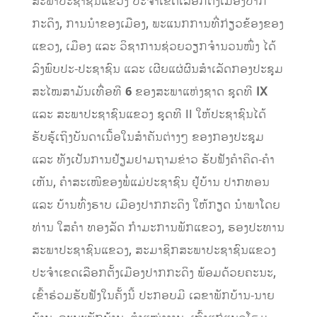
ສະພາປະຊາຊົນແຂວງ ປະຈໍາເຂດເລືອກຕັ້ງເມືອງປາກ
ກະດິງ, ການນໍາຂອງເມືອງ, ພະແນກການທີ່ກ່ຽວຂ້ອງຂອງ
ແຂວງ, ເມືອງ ແລະ ວິຊາການຊ່ວຍວຽກຈໍານວນໜຶ່ງ ໄດ້
ລົງພົບປະ-ປະຊາຊົນ ແລະ ເຜີຍແຜ່ຜົນສໍາເລັດກອງປະຊຸມ
ສະໄໝສາມັນເທື່ອທີ
6
ຂອງສະພາແຫ່ງຊາດ ຊຸດທີ
IX
ແລະ ສະພາປະຊາຊົນແຂວງ ຊຸດທີ II ໃຫ້ປະຊາຊົນໄດ້
ຮັບຮູ້ເຖິງບັນດາເນື້ອໃນສໍາຄັນຕ່າງໆ ຂອງກອງປະຊຸມ
ແລະ ທັງເປັນການຢ້ຽມຢາມຖາມຂ່າວ ຮັບຟັງຄໍາຄິດ-ຄໍາ
ເຫັນ, ຄໍາສະເໜີຂອງພໍ່ແມ່ປະຊາຊົນ ຢູ້ບ້ານ ປາກທອນ
ແລະ ບ້ານທົ່ງຮາບ ເມືອງປາກກະດິງ ໃຫ້ກຽດ ນໍາພາໂດຍ
ທ່ານ ໃສຄໍາ ທອງລັດ ກໍາມະການພັກແຂວງ, ຮອງປະທານ
ສະພາປະຊາຊົນແຂວງ, ສະມາຊິກສະພາປະຊາຊົນແຂວງ
ປະຈໍາເຂດເລືອກຕັ້ງເມືອງປາກກະດິງ ພ້ອມດ້ວຍຄະນະ,
ເຂົ້າຮ່ວມຮັບຟັງໃນຄັ້ງນີ້ ປະກອບມີ ເລຂາພັກບ້ານ-ນາຍ