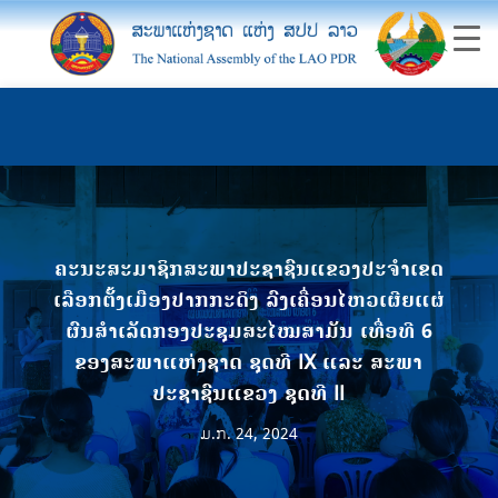
ຄະນະສະມາຊິກສະພາປະຊາຊົນແຂວງປະຈໍາເຂດ
ເລືອກຕັ້ງເມືອງປາກກະດິງ ລົງເຄື່ອນໄຫວເຜີຍແຜ່
ຜົນສໍາເລັດກອງປະຊຸມສະໄໝສາມັນ ເທື່ອທີ 6
ຂອງສະພາແຫ່ງຊາດ ຊຸດທີ IX ແລະ ສະພາ
ປະຊາຊົນແຂວງ ຊຸດທີ II
ມ.ກ. 24, 2024