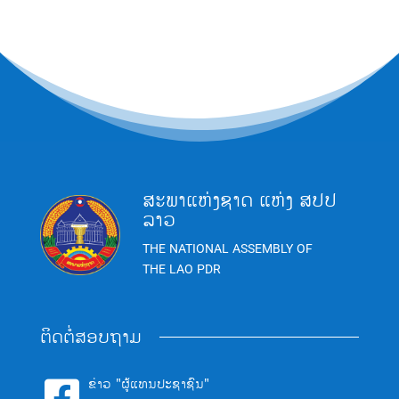
ສະພາແຫ່ງຊາດ ແຫ່ງ ສປປ
ລາວ
THE NATIONAL ASSEMBLY OF
THE LAO PDR
ຕິດຕໍ່ສອບຖາມ
ຂ່າວ "ຜູ້ແທນປະຊາຊົນ"
