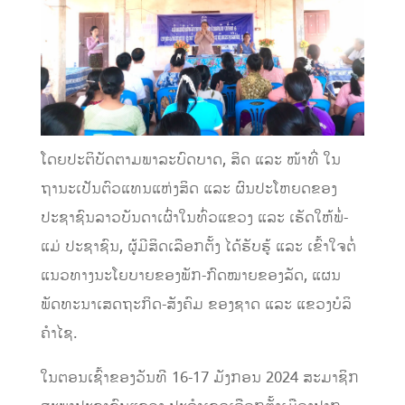
ໂດຍປະຕິບັດຕາມພາລະບົດບາດ, ສິດ ແລະ ໜ້າທີ່ ໃນ
ຖານະເປັນຕົວແທນແຫ່ງສິດ ແລະ ຜົນປະໂຫຍດຂອງ
ປະຊາຊົນລາວບັນດາເຜົ່າໃນທົ່ວແຂວງ ແລະ ເຮັດໃຫ້ພໍ່-
ແມ່ ປະຊາຊົນ, ຜູ້ມີສິດເລືອກຕັ້ງ ໄດ້ຮັບຮູ້ ແລະ ເຂົ້າໃຈຕໍ່
ແນວທາງນະໂຍບາຍຂອງພັກ-ກົດໝາຍຂອງລັດ, ແຜນ
ພັດທະນາເສດຖະກິດ-ສັງຄົມ ຂອງຊາດ ແລະ ແຂວງບໍລິ
ຄໍາໄຊ.
ໃນຕອນເຊົ້າຂອງວັນທີ 16-17 ມັງກອນ 2024 ສະມາຊິກ