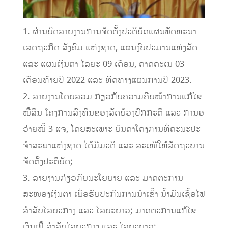
1. ຜ່ານບົດລາຍງານການຈັດຕັ້ງປະຕິບັດແຜນພັດທະນາ
ເສດຖະກິດ-ສັງຄົມ ແຫ່ງຊາດ, ແຜນງົບປະມານແຫ່ງລັດ
ແລະ ແຜນເງິນຕາ ໄລຍະ 09 ເດືອນ, ຄາດຄະເນ 03
ເດືອນທ້າຍປີ 2022 ແລະ ທິດທາງແຜນການປີ 2023.
2. ລາຍງານໂດຍລວມ ກ່ຽວກັບຄວາມຄືບໜ້າການແກ້ໄຂ
ໜີ້ສິນ ໂຄງການລົງທຶນຂອງລັດບ້ວງປົກກະຕິ ແລະ ການອ
ວ່າຍໜີ້ 3 ແຈ, ໂດຍສະເພາະ ບັນດາໂຄງການທີ່ຄະນະປະ
ຈໍາສະພາແຫ່ງຊາດ ໄດ້ມີມະຕິ ແລະ ສະເໜີໃຫ້ລັດຖະບານ
ຈັດຕັ້ງປະຕິບັດ;
3. ລາຍງານກ່ຽວກັບນະໂຍບາຍ ແລະ ມາດຕະການ
ສະໜອງເງິນຕາ ເພື່ອຮັບປະກັນການນໍາເຂົ້າ ນໍ້າມັນເຊື້ອໄຟ
ສໍາລັບໄລຍະກາງ ແລະ ໄລຍະຍາວ; ມາດຕະການແກ້ໄຂ
ເງິນເຟີ້ ສໍາລັບໄລຍະກາງ ແລະ ໄລຍະຍາວ;