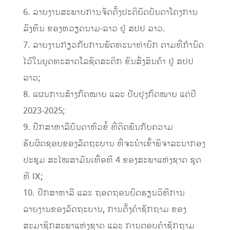
6. ລາຍງານສະພາບການຈັດຕັ້ງປະຕິບັດບັນດາໂຄງການ
ລົງທຶນ ຂອງຫວຽດນາມ-ລາວ ຢູ່ ສປປ ລາວ.
7. ລາຍງານກ່ຽວກັບການພັດທະນາທ່າບົກ ຕາມທີ່ກຳນົດ
ໄວ້ໃນຍຸດທະສາດໂລຊິດສະຕິກ ຂົນສົ່ງສິນຄ້າ ຢູ່ ສປປ
ລາວ;
8. ແຜນການສ້າງກົດໝາຍ ແລະ ປັບປຸງກົດໝາຍ ແຕ່ປີ
2023-2025;
9. ປຶກສາຫາລືບັນດາຫົວຂໍ້ ທີ່ຕິດພັນກັບຄວາມ
ຮັບຜິດຊອບຂອງລັດຖະບານ ທີ່ຈະນຳເຂົ້າພິຈາລະນາກອງ
ປະຊຸມ ສະໄໝສາມັນເທື່ອທີ 4 ຂອງສະພາແຫ່ງຊາດ ຊຸດ
ທີ IX;
10. ປຶກສາຫາລື ແລະ ຖອດຖອນບົດຮຽນວິທີການ
ລາຍງານຂອງລັດຖະບານ, ການຕັ້ງຄຳຊັກຖາມ ຂອງ
ສະມາຊິກສະພາແຫ່ງຊາດ ແລະ ການຕອບຄໍາຊັກຖາມ