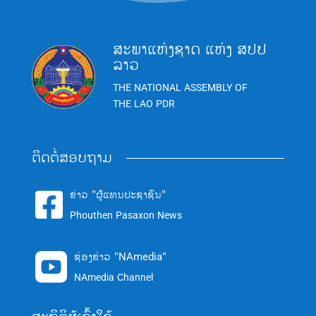
ສະພາແຫ່ງຊາດ ແຫ່ງ ສປປ
ລາວ
THE NATIONAL ASSEMBLY OF
THE LAO PDR
ຕິດຕໍ່ສອບຖາມ
ຂ່າວ "ຜູ້ແທນປະຊາຊົນ"

Phouthen Pasaxon News
ຊ່ອງຂ່າວ "NAmedia"

NAmedia Channel