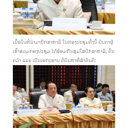
ເນື້ອໃນທີ່ນຳມາປຶກສາຫາລື ໃນກອງປະຊຸມຄັ້ງນີ້ ບັນດາຜູ້
ເຂົ້າຮ່ວມກອງປະຊຸມ ໄດ້ພ້ອມກັນສຸມໃສ່ປຶກສາຫາລື, ຄົ້ນ
ຄວ້າ ແລະ ເປັນເອກະພາບ ຕໍ່ບັນຫາທີ່ສໍາຄັນຄື: