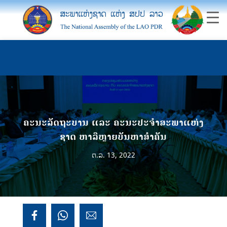
ຄະ​ນະ​ລັດ​ຖະ​ບານ ແລະ ຄະ​ນະ​ປະ​ຈຳ​ສະ​ພາ​ແຫ່ງ​
ຊາດ ຫາ​ລືຫຼາຍ​ບັນ​ຫາ​ສຳ​ຄັນ
ຕ.ລ. 13, 2022