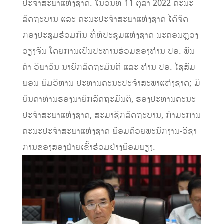
ປະຈຳສະພາແຫ່ງຊາດ. ໃນ​ວັນ​ທີ 11 ຕຸ​ລາ 2022 ຄະ​ນະ​
ລັດ​ຖະ​ບານ ແລະ ​ຄະ​ນະ​ປະ​ຈໍາ​ສະ​ພາ​ແຫ່ງ​ຊາ​ດ ໄດ້ຈັດ
ກອງ​ປ​ະ​ຊຸມ​ຮ່ວມກັນ ທີ່​ຫໍ​ປະ​ຊຸມ​ແຫ່ງ​ຊາດ ນະ​ຄອນ​ຫຼວງ
ວຽງ​ຈັນ ໂດຍ​ການ​ເປັນ​ປະ​ທານ​ຮ່ວມ​ຂອງ​ທ່ານ ປອ. ພັນ​
ຄຳ ວິ​ພາ​ວັນ ​ນາ​ຍົກ​ລັດ​ຖະ​ມົນ​ຕີ ແລະ ​ທ່ານ ປອ. ໄຊ​ສົມ​
ພອນ ພົມ​ວິ​ຫານ ປະ​ທານ​ຄະ​ນະ​ປະ​ຈຳ​ສະ​ພາ​ແຫ່ງ​ຊ​າ​ດ; ມີ​
ບັນ​ດາ​ທ່ານ​ຮອງ​ນາ​ຍົກ​ລັ​ດ​ຖະ​ມົນ​ຕີ, ຮອງ​ປະ​ທານ​ຄະ​ນະ​
ປະ​ຈໍາ​ສະ​ພາ​ແຫ່ງ​ຊາດ, ສະ​ມາ​ຊິກ​ລັດ​ຖະ​ບານ, ກຳ​ມະ​ການ​
ຄະ​ນະ​ປະ​ຈໍາ​ສະ​ພາ​ແຫ່ງ​ຊາດ ພ້ອມ​ດ້ວຍ​ພະ​ນັກ​ງານ-ວິ​ຊ​າ​
ການ​ຂອງ​ສອງ​ຝ່າຍ​ເຂົ້າ​ຮ່ວມ​ຢ່າງ​ພ້ອມ​ພຽງ.