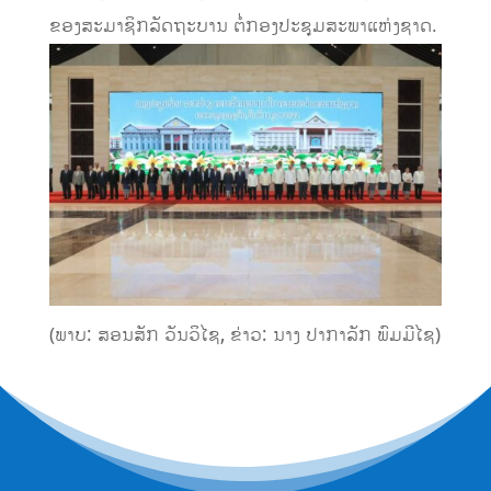
ຂອງສະມາຊິກລັດຖະບານ ຕໍ່ກອງປະຊຸມສະພາແຫ່ງຊາດ.
(ພາບ: ສອນສັກ ວັນວິໄຊ, ຂ່າວ: ນາງ ປາ​ກາ​ລັກ ພົມ​ມີ​ໄຊ)