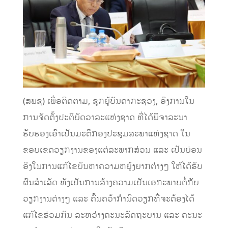
(ສ​ພ​ຊ) ເພື່ອຕິດຕາມ, ຊຸກຍູ້ບັນດາກະຊວງ, ອົງການໃນ
ການຈັດຕັ້ງປະຕິບັດວາລະແຫ່ງຊາດ ທີ່ໄດ້ພິຈາລະນາ
ຮັບຮອງເອົາເປັນມະຕິກອງປະຊຸມສະພາແຫ່ງຊາດ ໃນ
ຂອບເຂດວຽກງານຂອງແຕ່ລະພາກສ່ວນ ແລະ ເປັນບ່ອນ
ອີງໃນການແກ້ໄຂບັນຫາຄວາມຫຍຸ້ງຍາກຕ່າງໆ ໃຫ້ໄດ້ຮັບ
ຜົນສໍາເລັດ ທັງ​ເປັນ​ການສ້າງຄວາມເປັນເອ​ກະ​ພາບຕໍ່ກັບ
ວຽກງານຕ່າງໆ ແລະ ຄົ້ນຄວ້າກຳນົດວຽກທີ່ຈະຕ້ອງໄດ້
ແກ້ໄຂຮ່ວມກັນ ລະຫວ່າງຄະນະລັດຖະບານ ແລະ ຄະນະ