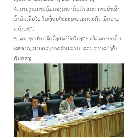
4. ລາຍງານການຄຸ້ມຄອງລາຄາສິນຄ້າ ແລະ ການນຳເຂົ້າ
ນໍ້າມັນເຊື້ອໄຟ ໃນເງື່ອນໄຂສະພາບເສດຖະກິດ ມີຄວາມ
ຫຍຸ້ງຍາກ;
5. ລາຍງານການຈັດຕັ້ງປະຕິບັດໂຄງການທົດລອງຂຸດຄົ້ນ
ແຮ່ທາດ, ການອະນຸຍາດສຳປະທານ ແລະ ການແບ່ງຂັ້ນ
ຄຸ້ມຄອງ;