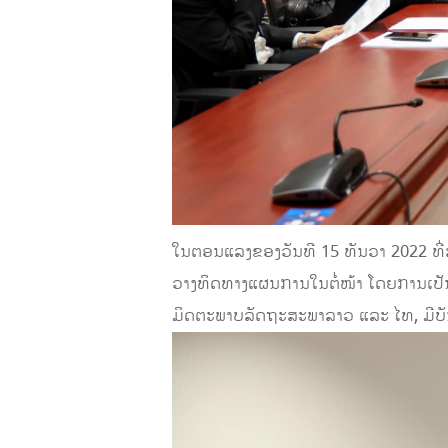
ໃນຕອນແລງຂອງວັນທີ 15 ທັນວາ 2022 ທ
ວາງທິດທາງແຜນການໃນຕໍ່ໜ້າ ໂດຍການເປ
ມິດຕະພາບລັດຖະສະພາລາວ ແລະ ໄທ, ມີບັ