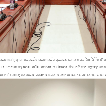
ີ່ສະພາແຫ່ງຊາດ ຄະນະມິດຕະພາບລັດຖະສະພາລາວ ແລະ ໄທ ໄດ້ຈັດກ
ັນ ປະທານຂອງ ທ່ານ ສຸບັນ ສະວະບຸດ ປະທານກໍາມາທິການວຽກງານສ
ນດາທ່ານຮອງຄະນະມິດຕະພາບ ແລະ ບັນທ່ານຄະນະມິດຕະພາບ ລາວ ແລ