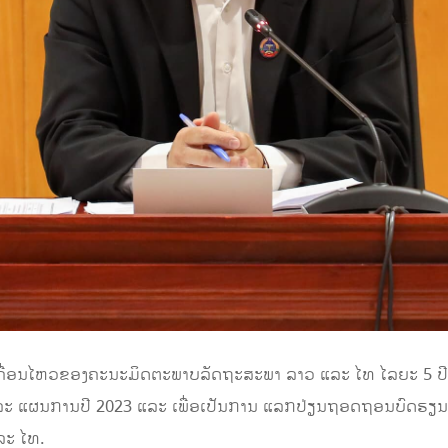
ເຄື່ອນໄຫວຂອງຄະນະມິດຕະພາບລັດຖະສະພາ ລາວ ແລະ ໄທ ໄລຍະ 5 ປີ
ລະ ແຜນການປີ 2023 ແລະ ເພື່ອເປັນການ ແລກປ່ຽນຖອດຖອນບົດຮຽນໃນກ
ລະ ໄທ.