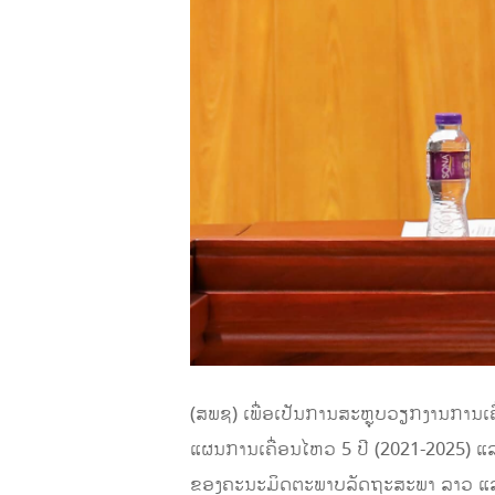
(ສພຊ) ເພື່ອເປັນການສະຫຼຸບວຽກງານການ
ແຜນການເຄື່ອນໄຫວ 5 ປີ (2021-2025) ແ
ຂອງຄະນະມິດຕະພາບລັດຖະສະພາ ລາວ ແ