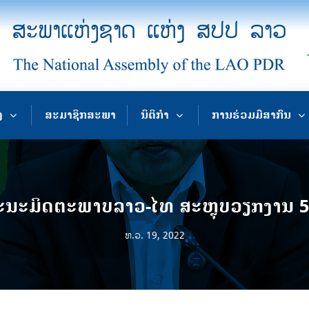
ງ
ສະມາຊິກສະພາ
ນິຕິກຳ
ການຮ່ວມມືສາກົນ
ະນະມິດຕະພາບລາວ-ໄທ ສະຫຼຸບວຽກງານ 5 
ທ.ວ. 19, 2022