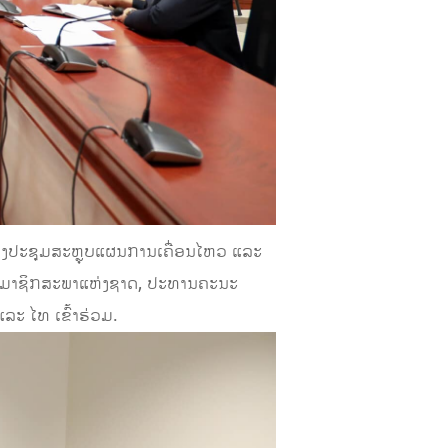
ອງປະຊຸມສະຫຼຸບແຜນການເຄື່ອນໄຫວ ແລະ
ະມາຊິກສະພາແຫ່ງຊາດ, ປະທານຄະນະ
ະ ໄທ ເຂົ້າຮ່ວມ.