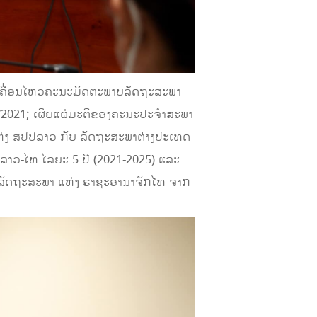
 ເຄື່ອນໄຫວຄະນະມິດຕະພາບລັດຖະສະພາ
/2021; ເຜີຍແຜ່ມະຕິຂອງຄະນະປະຈໍາສະພາ
່ງ ສປປລາວ ກັບ ລັດຖະສະພາຕ່າງປະເທດ
ລາວ-ໄທ ໄລຍະ 5 ປີ (2021-2025) ແລະ
ະ ລັດຖະສະພາ ແຫ່ງ ຣາຊະອານາຈັກໄທ ຈາກ