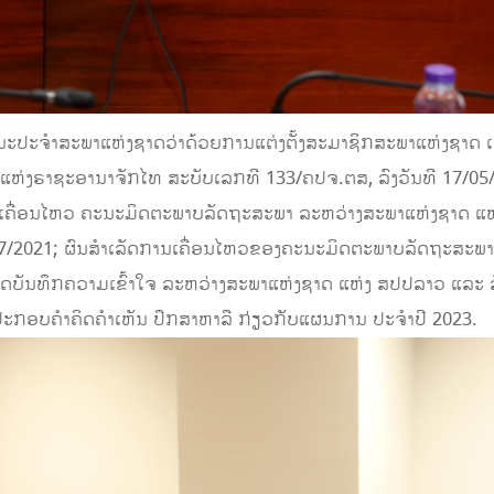
ນະປະຈໍາສະພາແຫ່ງຊາດວ່າດ້ວຍການແຕ່ງຕັ້ງສະມາຊິກສະພາແຫ່ງຊາດ
ຫ່ງຣາຊະອານາຈັກໄທ ສະບັບເລກທີ 133/ຄປຈ.ຕສ, ລົງວັນທີ 17/05
ນເຄື່ອນໄຫວ ຄະນະມິດຕະພາບລັດຖະສະພາ ລະຫວ່າງສະພາແຫ່ງຊາດ ແຫ
07/2021; ຜົນສໍາເລັດການເຄື່ອນໄຫວຂອງຄະນະມິດຕະພາບລັດຖະສະພາ
ນບົດບັນທຶກຄວາມເຂົ້າໃຈ ລະຫວ່າງສະພາແຫ່ງຊາດ ແຫ່ງ ສປປລາວ ແລ
ກັນປະກອບຄໍາຄິດຄໍາເຫັນ ປຶກສາຫາລື ກ່ຽວກັບແຜນການ ປະຈໍາປີ 2023.