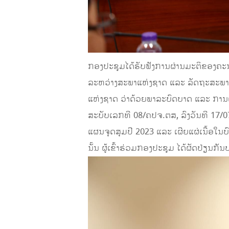
ກອງປະຊຸມໄດ້ຮັບຟັງການຜ່ານມະຕິຂອງຄະ
ລະຫວ່າງສະພາແຫ່ງຊາດ ແລະ ລັດຖະສະພາແ
ແຫ່ງຊາດ ວ່າດ້ວຍພາລະບົດບາດ ແລະ ກາ
ສະບັບເລກທີ 08/ຄປຈ.ຕສ, ລົງວັນທີ 17/
ແຜນຈຸດສຸມປີ 2023 ແລະ ເຜີຍແຜ່ເນື້ອໃ
ນັ້ນ ຜູ້ເຂົ້າຮ່ວມກອງປະຊຸມ ໄດ້ຜັດປ່ຽນ