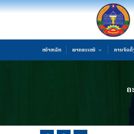
ໜ້າຫລັກ
ພາກສະເໜີ
ການຈັດຕັ້
ຄ