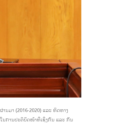
ຜ່ານມາ (2016-2020) ແລະ ທິດທາງ
ານປະຕິບັດໜ້າທີ່ເຊິ່ງກັນ ແລະ ກັນ