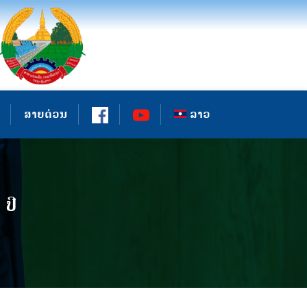
ສາຍດ່ວນ
ລາວ
ປີ